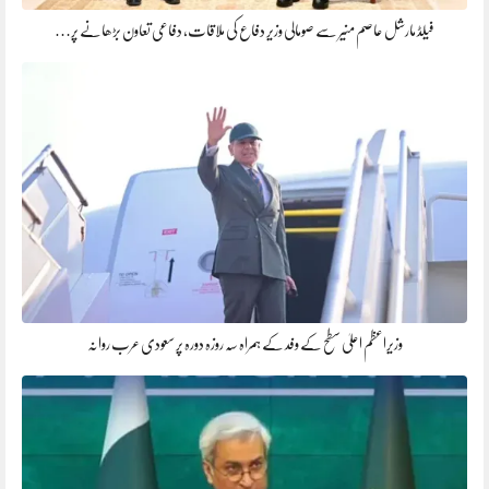
فیلڈ مارشل عاصم منیر سے صومالی وزیر دفاع کی ملاقات، دفاعی تعاون بڑھانے پر…
وزیراعظم اعلیٰ سطح کے وفد کے ہمراہ سہ روزہ دورہ پر سعودی عرب روانہ