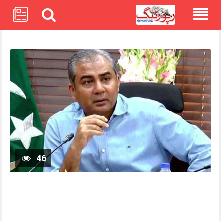
Skip
to
content
46