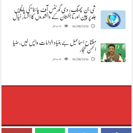
شی جن پھنگ: دی گورننس آف چائنا”کی پانچویں
جلدپر چین اور تاجکستان کے دانشوروں کا اظہارِ خیال
مناظر
06/08/2026
19
مفتاح اسماعیل بے بنیاد الزامات واپس لیں، ضیا
الحسن لنجار
مناظر
06/08/2026
19
Copyright © 2020-2026,reporting Digital Group,rights Reserved.Theme