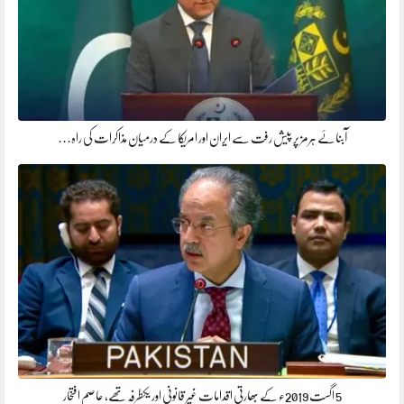
آبنائے ہرمز پر پیش رفت سے ایران اور امریکا کے درمیان مذاکرات کی راہ…
5 اگست 2019ء کے بھارتی اقدامات غیر قانونی اور یکطرفہ تھے، عاصم افتخار