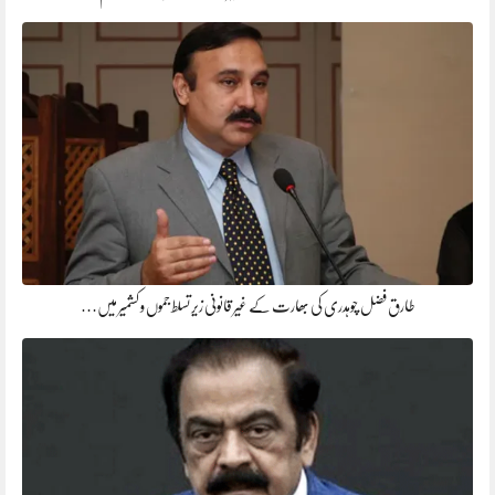
طارق فضل چوہدری کی بھارت کے غیر قانونی زیر تسلط جموں و کشمیر میں…