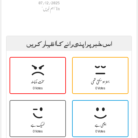
07/12/2025
In "اہم خبریں"
اس خبر پر اپنی رائے کا اظہار کریں
بہتر ہو سکتی تھی
سخت نا پسند
0 Votes
0 Votes
اچھی ہے
ٹھیک ہے
0 Votes
0 Votes