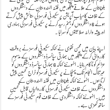
بلوچستان کے علاقے پنجگور میں فتنہ الہندوستان کے دہشتگردوں
کے خلاف کامیاب آپریشن پر سکیورٹی فورسز کی ستائش پیش کرتے
ہوئے 6 دہشتگردوں کو جہنم رسید کرنے پر سکیورٹی فورسز کی بہادری
اور پیشہ وارانہ صلاحیتوں کو سراہا ۔
اپنے بیان میں محسن نقوی نے کہاکہ سکیورٹی فورسز نے بروقت
کارروائی کرکے پنجگور میں بھارتی سپانسرڈ دہشتگردوں کے مذموم
عزائم کو ناکام بنایا۔ انہوںنے کہاکہ 6 بھارتی سپانسرڈ دہشتگردوں کو
عبرتناک انجام تک پہنچانے پر سکیورٹی فورسز کو خراج تحسین پیش
کرتا ہوں۔ انہوںنے کہاکہ بلوچستان میں فتنہ الہندوستان کے
دہشتگردوں کے خلاف سکیورٹی فورسز کی کارروائیاں قابل تحسین
ہیں۔ انہوںنے کہاکہ دہشتگردی کے خلاف قوم سکیورٹی فورسز کے
ساتھ کھڑی ہے۔