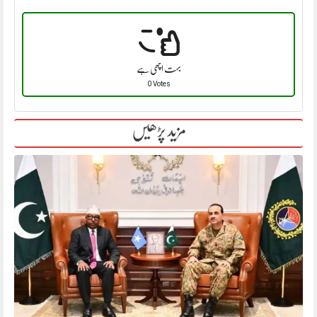
بہت اچھی ہے
0 Votes
مزید پڑھیں