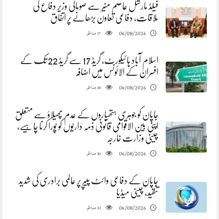
فیلڈ مارشل عاصم منیر سے صومالی وزیر دفاع کی
ملاقات، دفاعی تعاون بڑھانے پر اتفاق
مناظر
06/08/2026
17
اسلام آباد ہائیکورٹ، گریڈ 17 سے گریڈ 22 تک کے
افسران کے الائونس میں اضافہ
مناظر
06/08/2026
18
جاپان کو جوہری ہتھیاروں کے عدم پھیلاؤ سے متعلق
اپنی بین الاقوامی قانونی ذمہ داریوں کو پورا کرنا چاہیے،
چینی وزارت خارجہ
مناظر
06/08/2026
20
جاپان کے دفاعی وائٹ پیپر پر عالمی برادری کی شدید
تنقید، چینی میڈیا
مناظر
06/08/2026
23