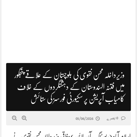
وزیرداخلہ محسن نقوی کی بلوچستان کے علاقے پنجگور
میں فتنہ الہندوستان کے دہشتگردوں کے خلاف
کامیاب آپریشن پر سکیورٹی فورسز کی ستائش
0 تبصرے
05/06/2026
اسلام آباد (رپورٹنگ آن لائن)وفاقی وزیرداخلہ محسن نقوی نے