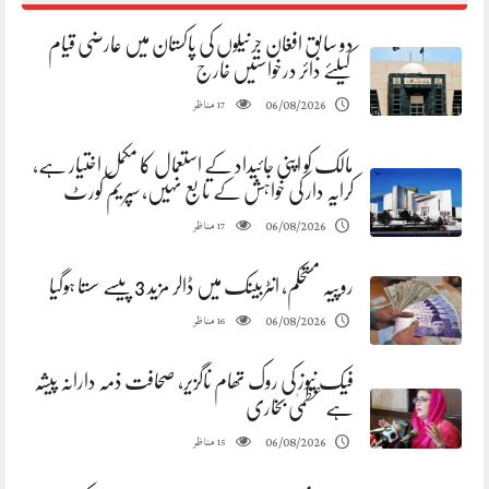
دو سابق افغان جرنیلوں کی پاکستان میں عارضی قیام
کیلئے دائر درخواستیں خارج
مناظر
06/08/2026
17
مالک کو اپنی جائیداد کے استعمال کا مکمل اختیار ہے،
کرایہ دار کی خواہش کے تابع نہیں، سپریم کورٹ
مناظر
06/08/2026
17
روپیہ مستحکم، انٹربینک میں ڈالر مزید 3 پیسے سستا ہوگیا
مناظر
06/08/2026
16
فیک نیوز کی روک تھام ناگزیر، صحافت ذمہ دارانہ پیشہ
ہے عظمیٰ بخاری
مناظر
06/08/2026
15