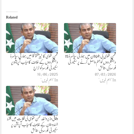
Related
محسن نقوی کی بلوچستان میں بھارتی سپانسرڈ 15
محسن نقوی کا خیبرپختونخوا میں بھارتی سپانسرڈ
دہشتگردوں کو جہنم واصل کرنے پر سکیورٹی
دہشتگردوں کے خلاف کامیاب آپریشنز پر
فورسز کی ستائش
سکیورٹی فورسز کو خراج
16/06/2025
07/03/2026
In "اہم خبریں"
In "اہم خبریں"
وفاقی وزیرداخلہ محسن نقوی کی قلات میں فتنہ
الہندوستان کے خلاف کامیاب آپریشن پر
سکیورٹی فورسز کی ستائش