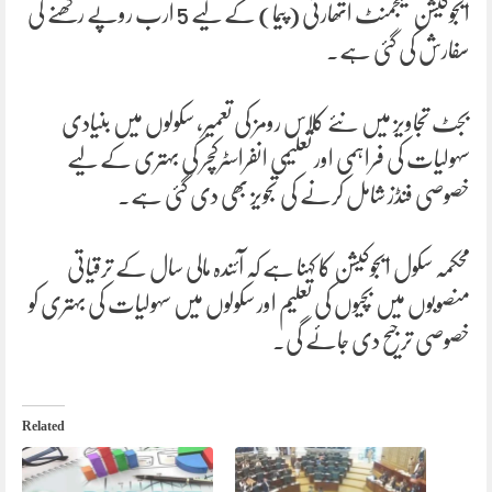
ایجوکیشن مینجمنٹ اتھارٹی (پیما) کے لیے 5 ارب روپے رکھنے کی
سفارش کی گئی ہے۔
بجٹ تجاویز میں نئے کلاس رومز کی تعمیر، سکولوں میں بنیادی
سہولیات کی فراہمی اور تعلیمی انفراسٹرکچر کی بہتری کے لیے
خصوصی فنڈز شامل کرنے کی تجویز بھی دی گئی ہے۔
محکمہ سکول ایجوکیشن کا کہنا ہے کہ آئندہ مالی سال کے ترقیاتی
منصوبوں میں بچیوں کی تعلیم اور سکولوں میں سہولیات کی بہتری کو
خصوصی ترجیح دی جائے گی۔
Related