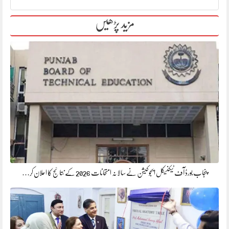
مزید پڑھیں
پنجاب بورڈ آف ٹیکنیکل ایجوکیشن نے سالانہ امتحانات 2026 کے نتائج کا اعلان کر…