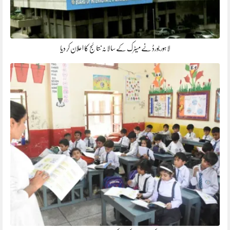
لاہور بورڈ نے میٹرک کے سالانہ نتائج کا اعلان کر دیا