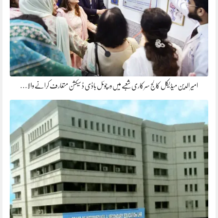
​امیر الدین میڈیکل کالج سرکاری شعبے میں ورچوئل باڈی ڈ سیکشن متعارف کرانے والا…