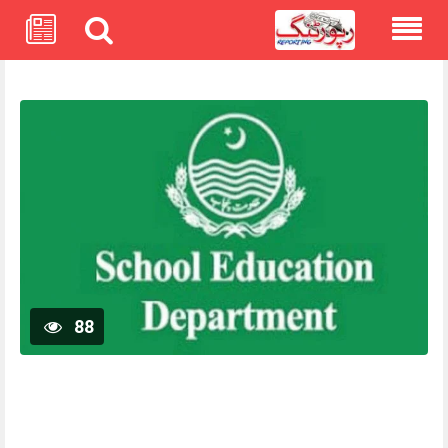
Skip
to
content
88