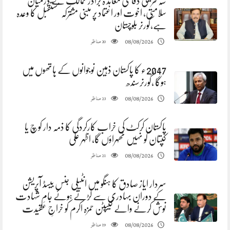
سہ فریقی دفاعی معاہد ہ برادر ممالک کے درمیان
سلامتی، اخوت اور اعتماد پر مبنی مشترکہ مستقبل کا وعدہ
ہے،گورنر بلوچستان
مناظر
08/08/2026
20
2047ء کا پاکستان ذہین نوجوانوں کے ہاتھوں میں
ہوگا ،گورنرسندھ
مناظر
08/08/2026
23
پاکستان کرکٹ کی خراب کارکردگی کا ذمہ دار کوچ یا
کپتان کو نہیں ٹھہراؤں گا، اظہر علی
مناظر
08/08/2026
21
سردار ایاز صادق کا ہنگو میں انٹیلی جنس بیسڈ آپریشن
کے دوران بہادری سے لڑتے ہوئے جامِ شہادت
نوش کرنے والے کیپٹن حمزہ اکرم کو خراجِ عقیدت
مناظر
08/08/2026
19