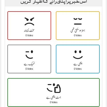
اس خبر پر اپنی رائے کا اظہار کریں
بہتر ہو سکتی تھی
سخت نا پسند
0 Votes
0 Votes
اچھی ہے
ٹھیک ہے
0 Votes
0 Votes
بہت اچھی ہے
0 Votes