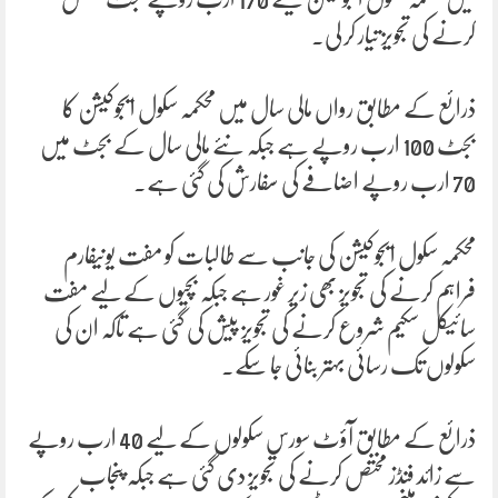
کرنے کی تجویز تیار کر لی۔
ذرائع کے مطابق رواں مالی سال میں محکمہ سکول ایجوکیشن کا
بجٹ 100 ارب روپے ہے جبکہ نئے مالی سال کے بجٹ میں
70 ارب روپے اضافے کی سفارش کی گئی ہے۔
محکمہ سکول ایجوکیشن کی جانب سے طالبات کو مفت یونیفارم
فراہم کرنے کی تجویز بھی زیر غور ہے جبکہ بچیوں کے لیے مفت
سائیکل سکیم شروع کرنے کی تجویز پیش کی گئی ہے تاکہ ان کی
سکولوں تک رسائی بہتر بنائی جا سکے۔
ذرائع کے مطابق آؤٹ سورس سکولوں کے لیے 40 ارب روپے
سے زائد فنڈز مختص کرنے کی تجویز دی گئی ہے جبکہ پنجاب