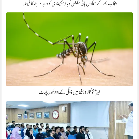
پنجاب بھر کے سیکڑوں ہائی سکولوں کو ہائر سکینڈری کا درجہ دینے کا فیصلہ
خیبر پختونخوا، 1ہفتے میں ڈینگی کے 35 کیسز رپورٹ