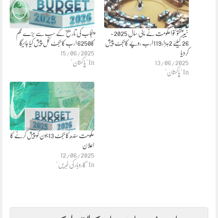
خیبرپختونخواحکومت نے مالی سال 2025-
پنجاب کی تاریخ کے سب سے بڑے حجم
26 کیلئے 2ہزار119ارب روپے کابجٹ پیش
کا6250 ارب کا بجٹ کل پیش کیا جائیگا
کردیا
15/06/2025
13/06/2025
In "پاکستان"
In "پاکستان"
حکومت سندھ کا بجٹ 13جون کو پیش کرنے کا
اعلان
12/06/2025
In "کاروبار کی خبریں"