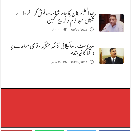
عبدالعلیم خان کا جام شہادت نوش کرنے والے
کیپٹن حمزہ اکرم کو خراج تحسین
مناظر
08/08/2026
24
سید یوسف رضا گیلانی کا مکہ مشترکہ دفاعی معاہدے پر
دستخط کا خیرمقدم
مناظر
08/08/2026
22