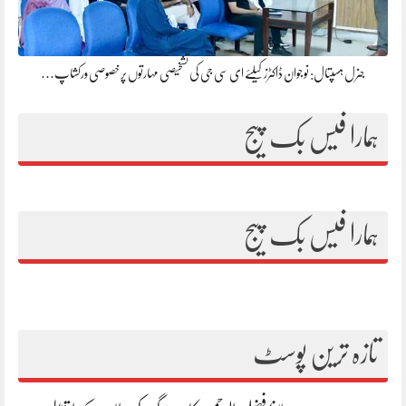
جنرل ہسپتال: نوجوان ڈاکٹرز کیلئے ای سی جی کی تشخیصی مہارتوں پر خصوصی ورکشاپ…
ہمارا فیس بک پیج
ہمارا فیس بک پیج
تازہ ترین پوسٹ