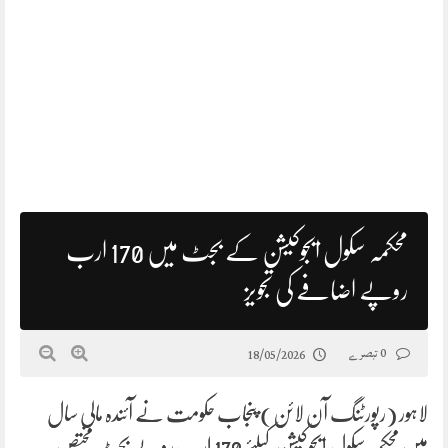
محکمہ سکول ایجوکیشن کے بجٹ میں 170 ارب
روپے اضافے کی تجویز
0 تبصرے
18/05/2026
لاہور (رپورٹنگ آن لائن) پنجاب حکومت نے آئندہ مالی سال
میں محکمہ سکول ایجوکیشن کیلئے 170 ارب روپے بجٹ مختص