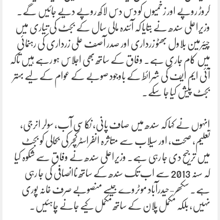
کروڑ روپے اور زخمیوں کو دس دس لاکھ روپے دیے جائیں گے۔
وزیراعلی سندھ نے بتایا کہ آئندہ مالی سال کے بجٹ کی تیاری میں
چیئرمین بلاول بھٹو زرداری اور صدر آصف علی زرداری کی رہنمائی
میں کام جاری ہے۔ وفاق کے ساتھ بھی اجلاس ہو رہے ہیں تاکہ
آئی ایم ایف کی شرائط کے باوجود صوبے کے عوام کے لیے بہتر
بجٹ پیش کیا جا سکے۔
انہوں نے کہا کہ سندھ میں صاف پانی، نکاسی آب، سولر انرجی،
تعلیم، صحت، اور سیلاب سے متاثرہ انفراسٹرکچر کی بحالی کو بجٹ
میں ترجیح دی جا رہی ہے۔ وزیراعلی سندھ نے وفاق سے شکوہ کیا
کہ سنہ 2013 سے اب تک سندھ کے ساتھ ناانصافی کی جا رہی
ہے۔ سکھر-حیدرآباد موٹروے جیسے منصوبے صرف خانہ پوری
نہیں، بلکہ مکمل پلان کے ساتھ مکمل کیے جانے چاہئیں۔