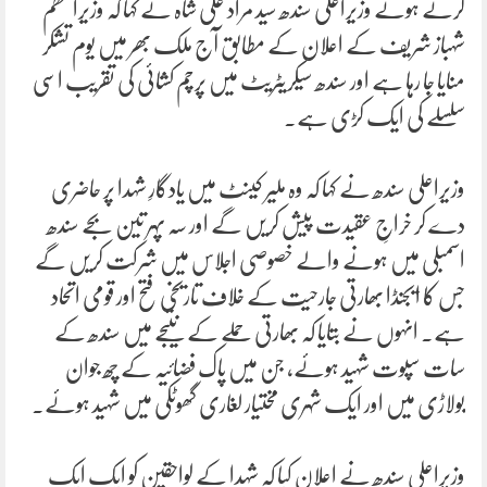
کرتے ہوئے وزیراعلی سندھ سید مراد علی شاہ نے کہا کہ وزیراعظم
شہباز شریف کے اعلان کے مطابق آج ملک بھر میں یوم تشکر
منایا جا رہا ہے اور سندھ سیکریٹریٹ میں پرچم کشائی کی تقریب اسی
سلسلے کی ایک کڑی ہے۔
وزیراعلی سندھ نے کہا کہ وہ ملیر کینٹ میں یادگارِ شہدا پر حاضری
دے کر خراجِ عقیدت پیش کریں گے اور سہ پہر تین بجے سندھ
اسمبلی میں ہونے والے خصوصی اجلاس میں شرکت کریں گے
جس کا ایجنڈا بھارتی جارحیت کے خلاف تاریخی فتح اور قومی اتحاد
ہے۔ انہوں نے بتایا کہ بھارتی حملے کے نتیجے میں سندھ کے
سات سپوت شہید ہوئے، جن میں پاک فضائیہ کے چھ جوان
بولاڑی میں اور ایک شہری مختیار لغاری گھوٹکی میں شہید ہوئے۔
وزیراعلی سندھ نے اعلان کیا کہ شہدا کے لواحقین کو ایک ایک