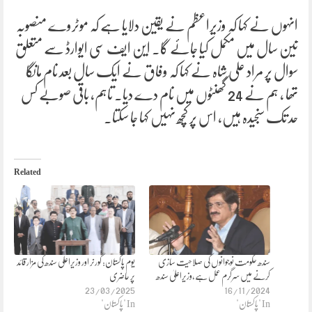
انہوں نے کہا کہ وزیراعظم نے یقین دلایا ہے کہ موٹروے منصوبہ
تین سال میں مکمل کیا جائے گا۔ این ایف سی ایوارڈ سے متعلق
سوال پر مراد علی شاہ نے کہا کہ وفاق نے ایک سال بعد نام مانگا
تھا ، ہم نے 24 گھنٹوں میں نام دے دیا۔ تاہم، باقی صوبے کس
حد تک سنجیدہ ہیں، اس پر کچھ نہیں کہا جا سکتا۔
Related
سندھ حکومت نوجوانوں کی صلاحیت سازی
یوم پاکستان: گورنر اور وزیراعلی سندھ کی مزار قائد
کرنے میں سرگرم عمل ہے،وزیراعلیٰ سندھ
پر حاضری
23/03/2025
16/11/2024
In "پاکستان"
In "پاکستان"