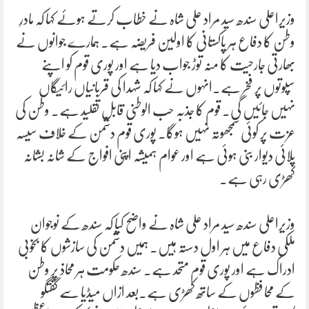
وزیراعلی سندھ سید مراد علی شاہ نے خطاب کرتے ہوئے کہا کہ مادرِ
وطن کا دفاع ہر پاکستانی کا اولین فریضہ ہے۔ ہمارے جوانوں نے
بھارتی جارحیت کا منہ توڑ جواب دیا ہے اور پوری قوم کو اپنے
سپوتوں پر فخر ہے۔انہوں نے کہا کہ شہدا کی قربانیاں رائیگاں
نہیں جائیں گی۔ قوم کا جذبہ حب الوطنی قابلِ تقلید ہے۔ وطن کی
عزت پر کوئی سمجھوتہ نہیں ہوگا۔ پوری قوم دشمن کے خلاف سیسہ
پلائی دیوار بنی ہوئی ہے اور عوام ہمیشہ اپنی افواج کے شانہ بشانہ
کھڑی رہی ہے۔
وزیراعلی سندھ سید مراد علی شاہ نے واضح کیا کہ سندھ کے نوجوان
ملکی دفاع میں ہر اول دستہ ہیں۔ ہمیں دشمن کی سازشوں کا بخوبی
ادراک ہے اور پوری قوم متحد ہے۔ سندھ حکومت ہر محاذ پر وطن
کے محافظوں کے ساتھ کھڑی ہے۔بعد ازاں میڈیا سے گفتگو