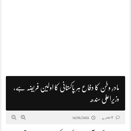
مادرِ وطن کا دفاع ہر پاکستانی کا اولین فریضہ ہے،
وزیراعلی سندھ
0 تبصرے
16/05/2025