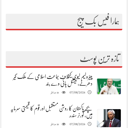
ہمارا فیس بک پیج
تازہ ترین پوسٹ
پیٹرولیم لیوی کیخلاف جماعت اسلامی کے ملک گیر
دھرنے، نیشنل ہائی وے بند
مناظر
07/08/2026
26
بچے پاکستان کا روشن مستقبل اور قوم کا قیمتی سرمایہ
ہیں، گورنر سندھ
مناظر
07/08/2026
26