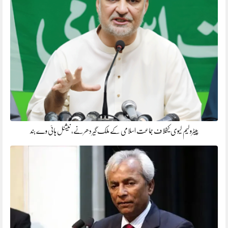
پیٹرولیم لیوی کیخلاف جماعت اسلامی کے ملک گیر دھرنے، نیشنل ہائی وے بند