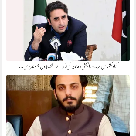
آزاد کشمیر میں مرحلہ وار الیکشن دھاندلی کیلئے کرائے گئے، بلاول بھٹو پھر برس…