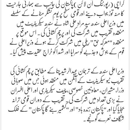
کراچی (رپورٹنگ آن لائن)پاکستان کی جانب سے بھارتی جارحیت
کا منہ توڑ جواب دینے اور قومی سطح پر یومِ تشکر منانے کے سلسلے
میں وزیراعلی سندھ سید مراد علی شاہ نے سندھ سیکریٹریٹ میں
منعقدہ تقریب میں شرکت کی اور پرچم کشائی کی۔ اس موقع پر
منعقدہ “معرکہ حق” ریلی میں شرکت کرتے ہوئے وزیراعلی نے
قوم کے جوش و جذبے کو سراہا اور شہدا کو خراجِ عقیدت پیش کیا۔
وزیراعلی سندھ کے ترجمان عبدالرشید چنا کے مطابق پرچم کشائی کی
تقریب نیو سیکریٹریٹ کے آنگن میں منعقد ہوئی جس میں صوبائی
وزرا، مشیران، معاونین خصوصی، چیف سیکریٹری اور اعلی افسران
نے بڑی تعداد میں شرکت کی۔ تقریب کے دوران قومی ترانہ
بجایا گیا اور “پاکستان زندہ باد” اور “کشمیر بنے گا پاکستان” کے فلک
شگاف نعرے گونجے۔