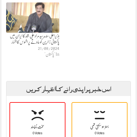
وزیراعلی سندھ سید مراد علی شاہ کا ایران میں
پاکستانی زائرین کو حادثے پر افسوس کا اظہار
21/08/2024
In "پاکستان"
اس خبر پر اپنی رائے کا اظہار کریں
بہتر ہو سکتی تھی
سخت نا پسند
0 Votes
0 Votes