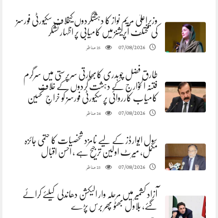
وزیراعلیٰ مریم نواز کا دہشتگردوں کیخلاف سکیورٹی فورسز
کی مختلف آپریشنز میں کامیابی پر اظہار تشکر
مناظر
07/08/2026
25
طارق فضل چوہدری کابھارتی سرپرستی میں سرگرم
فتنہ الخوارج کے دہشت گردوں کے خلاف
کامیاب کارروائی پر سکیورٹی فورسز کو خراجِ تحسین
مناظر
07/08/2026
24
سول ایوارڈز کے لیے نامزد شخصیات کا حتمی جائزہ
مکمل، میرٹ اولین ترجیح ہے ، احسن اقبال
مناظر
07/08/2026
23
آزاد کشمیر میں مرحلہ وار الیکشن دھاندلی کیلئے کرائے
گئے، بلاول بھٹو پھر برس پڑے