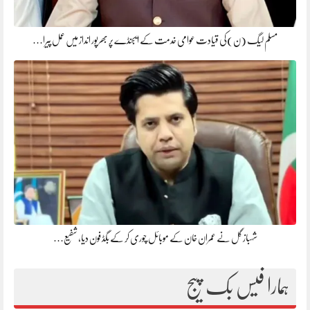
مسلم لیگ (ن)کی قیادت عوامی خدمت کے ایجنڈے پر بھرپور انداز میں عمل پیرا…
شہباز گل نے عمران خان کے موبائل چوری کر کے بگڈ فون دیا، شفیع…
ہمارا فیس بک پیج