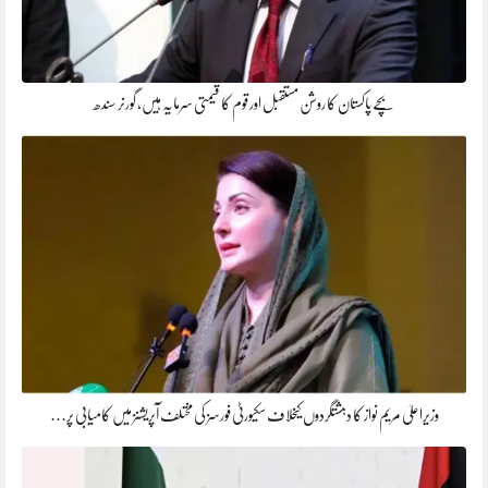
بچے پاکستان کا روشن مستقبل اور قوم کا قیمتی سرمایہ ہیں، گورنر سندھ
وزیراعلیٰ مریم نواز کا دہشتگردوں کیخلاف سکیورٹی فورسز کی مختلف آپریشنز میں کامیابی پر…