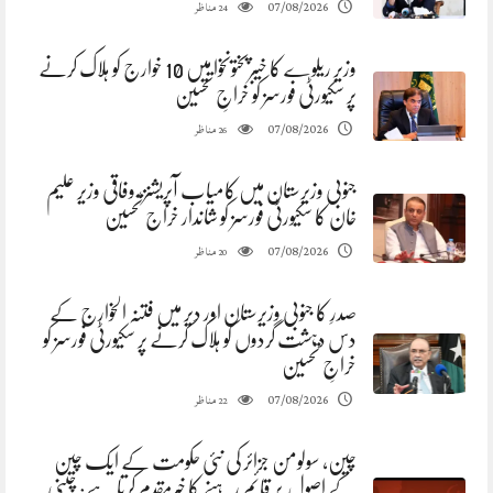
مناظر
07/08/2026
24
وزیر ریلوے کا خیبرپختونخوا میں 10 خوارج کو ہلاک کرنے
پر سکیورٹی فورسز کو خراجِ تحسین
مناظر
07/08/2026
26
جنوبی وزیرستان میں کامیاب آپریشنز، وفاقی وزیر علیم
خان کا سکیورٹی فورسز کو شاندار خراج تحسین
مناظر
07/08/2026
20
صدرِ کا جنوبی وزیرستان اور دیر میں فتنہ الخوارج کے
دس دہشت گردوں کو ہلاک کرنے پر سکیورٹی فورسز کو
خراجِ تحسین
مناظر
07/08/2026
22
چین، سولومن جزائر کی نئی حکومت کے ایک چین
کے اصول پر قائم رہنے کا خیرمقدم کرتا ہے: چینی