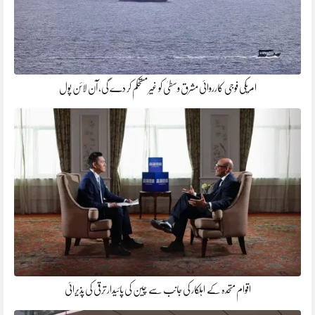
امریکی فوجی کارروائی مشرق وسطیٰ کو غیر مستحکم کر دے گی، آن لائن پول
اقوام متحدہ کے اہلکار کی جانب سے چین کی پائیدار ترقی کی پذیرائی