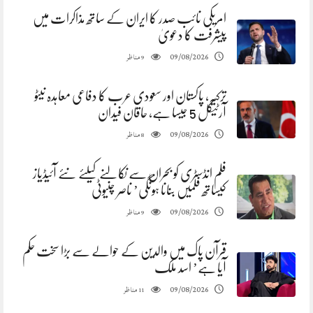
امریکی نائب صدر کا ایران کے ساتھ مذاکرات میں
پیشرفت کا دعویٰ
مناظر
09/08/2026
9
ترکیہ، پاکستان اور سعودی عرب کا دفاعی معاہدہ نیٹو
آرٹیکل 5 جیسا ہے، حاقان فیدان
مناظر
09/08/2026
8
فلم انڈسٹری کو بحران سے نکالنے کیلئے نئے آئیڈیاز
کیساتھ فلمیں بنانا ہونگی’ ناصر چنیوٹی
مناظر
09/08/2026
9
قرآن پاک میں والدین کے حوالے سے بڑا سخت حکم
آیا ہے’ اسد ملک
مناظر
09/08/2026
11