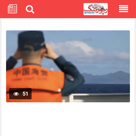
Skip
to
content
51