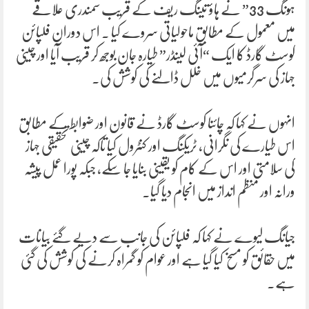
ہونگ 33” نے ہاؤ تینگ ریف کے قریب سمندری علاقے
میں معمول کے مطابق ماحولیاتی سروے کیا ۔ اس دوران فلپائن
کوسٹ گارڈ کا ایک “آئی لینڈر” طیارہ جان بوجھ کر قریب آیا اور چینی
جہاز کی سرگرمیوں میں خلل ڈالنے کی کوشش کی۔
انہوں نے کہا کہ چائنا کوسٹ گارڈ نے قانون اور ضوابط کے مطابق
اس طیارے کی نگرانی، ٹریکنگ اور کنٹرول کیا تاکہ چینی تحقیقی جہاز
کی سلامتی اور اس کے کام کو یقینی بنایا جا سکے، جبکہ پورا عمل پیشہ
ورانہ اور منظم انداز میں انجام دیا گیا۔
جیانگ لیوے نے کہا کہ فلپائن کی جانب سے دیے گئے بیانات
میں حقائق کو مسخ کیا گیا ہے اور عوام کو گمراہ کرنے کی کوشش کی گئی
ہے۔