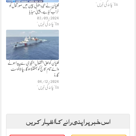
In "چائنہ کی خبریں"
فلپائن نے بحیرہ جنوبی چین میں صورتحال کو
خراب کیا ہے، چینی میڈ یا
03/09/2024
In "چائنہ کی خبریں"
فلپائن کو اپنی اشتعال انگیز ی سے پیدا ہونے
والے تمام نتائج کو بھگتنا ہو گا ، چائنا کوسٹ
گارڈ
04/12/2024
In "چائنہ کی خبریں"
اس خبر پر اپنی رائے کا اظہار کریں