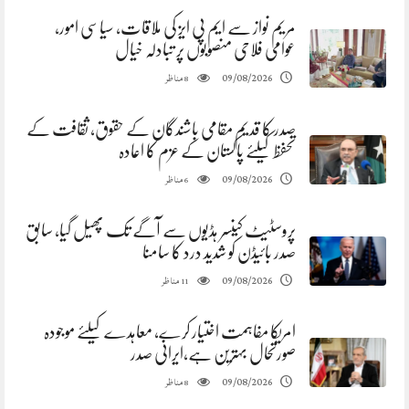
مریم نواز سے ایم پی ایز کی ملاقات، سیاسی امور،
عوامی فلاحی منصوبوں پر تبادلہ خیال
مناظر
09/08/2026
8
صدر کا قدیم مقامی باشندگان کے حقوق، ثقافت کے
تحفظ کیلئے پاکستان کے عزم کا اعادہ
مناظر
09/08/2026
6
پروسٹیٹ کینسر ہڈیوں سے آگے تک پھیل گیا، سابق
صدر بائیڈن کو شدید درد کا سامنا
مناظر
09/08/2026
11
امریکا مفاہمت اختیار کرے، معاہدے کیلئے موجودہ
صورتحال بہترین ہے،ایرانی صدر
مناظر
09/08/2026
8