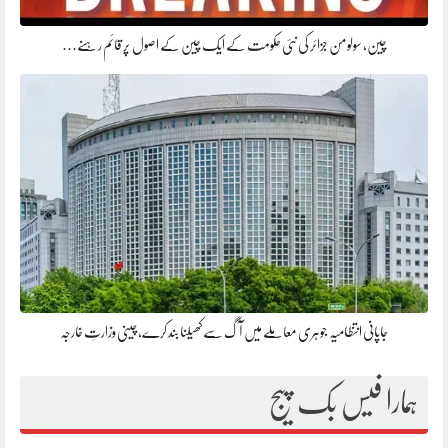
چین، سولومن جزائر کی نئی حکومت کے ایک چین کے اصول پر قائم رہنے…
جاپانی انتظامیہ جوہری معاملے میں آگ سے کھیلنا بند کرے، چینی وزارتِ خارجہ
ہمارا فیس بک پیج