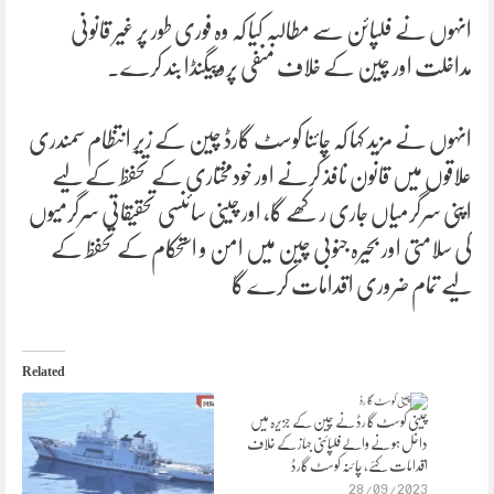
انہوں نے فلپائن سے مطالبہ کیا کہ وہ فوری طور پر غیر قانونی
مداخلت اور چین کے خلاف منفی پروپیگنڈا بند کرے۔
انہوں نے مزید کہا کہ چائنا کوسٹ گارڈ چین کے زیرِ انتظام سمندری
علاقوں میں قانون نافذ کرنے اور خودمختاری کے تحفظ کے لیے
اپنی سرگرمیاں جاری رکھے گا، اور چینی سائنسی تحقیقاتی سرگرمیوں
کی سلامتی اور بحیرہ جنوبی چین میں امن و استحکام کے تحفظ کے
لیے تمام ضروری اقدامات کرے گا
Related
چینی کوسٹ گا رڈ نے چین کے جزیرہ میں
داخل ہو نے والے فلپائنی جہاز کے خلاف
اقدامات کئے، چا ئنہ کوسٹ گارڈ
28/09/2023