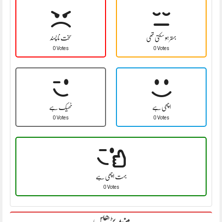
بہتر ہو سکتی تھی
سخت نا پسند
0 Votes
0 Votes
اچھی ہے
ٹھیک ہے
0 Votes
0 Votes
بہت اچھی ہے
0 Votes
مزید پڑھیں