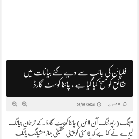
فلپائن کی جانب سے دیے گئے بیانات میں
حقائق کو مسخ کیا گیا ہے ، چائنا کوسٹ گارڈ
0 تبصرے
08/05/2026
بیجنگ (رپورٹنگ آن لائن) چائنا کوسٹ گارڈ کے ترجمان جیانگ
لیوے نے کہا ہے کہ 6 مئی کو چینی تحقیقی جہاز “شیانگ یانگ