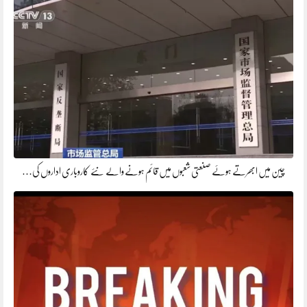
چین میں ابھرتے ہوئے صنعتی شعبوں میں قائم ہونے والے نئے کاروباری اداروں کی…