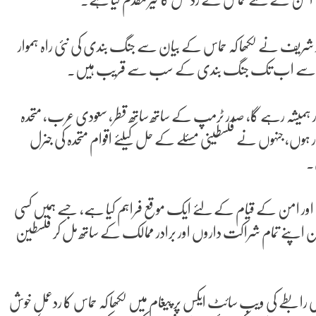
ز شریف نے لکھا کہ حماس کے بیان سے جنگ بندی کی نئی راہ ہموار
کے بعد سے اب تک جنگ بندی کے سب سے قریب ہیں۔
 اور ہمیشہ رہے گا، صدر ٹرمپ کے ساتھ ساتھ قطر، سعودی عرب، متحدہ
ار ہوں، جنہوں نے فلسطینی مسئلے کے حل کیلئے اقوام متحدہ کی جنرل
ی اور امن کے قیام کے لئے ایک موقع فراہم کیا ہے، جسے ہمیں کسی
ان اپنے تمام شراکت داروں اور برادر ممالک کے ساتھ مل کر فلسطین
ی رابطے کی ویب سائٹ ایکس پر پیغام میں لکھا کہ حماس کا ردعمل خوش