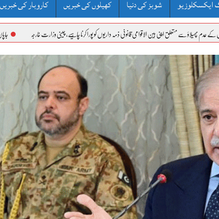
 ایکسکلوزیو
شوبز کی دنیا
کھیلوں کی خبریں
کاروبار کی خبریں
ے متعلق اپنی بین الاقوامی قانونی ذمہ داریوں کو پورا کرنا چاہیے، چینی وزارت خارجہ
جاپان کے دفاعی وائٹ پ