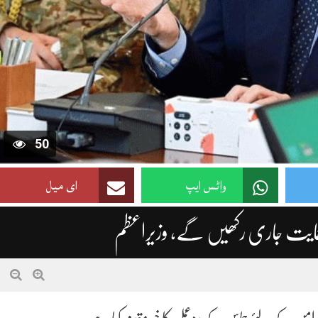
50
واٹس ایپ
ای میل
مایت جاری رکھیں گے، وزیراعظم
ں امن کے لئے حماس کے ردعمل کا خیر مقدم کیا ہے۔