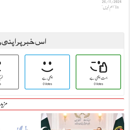
26/11/2024
In "اہم خبریں"
اس خبر پر اپنی ر
بہت اچھی ہے
اچھی ہے
ٹھ
s
0 Votes
0 Votes
مزید