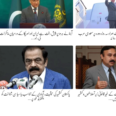
 ہمراہ سہ روزہ دورہ پر سعودی عرب
آبنائے ہرمز پر پیش رفت سے ایران اور امریکا کے درمیان مذاکرات
روانہ
کی راہ…
غیر قانونی زیر تسلط جموں و کشمیر
پاکستان کشمیر کی حیثیت، آبادی کے تناسب یا سیاسی شناخت کو
یں…
یکطرفہ طور پر…