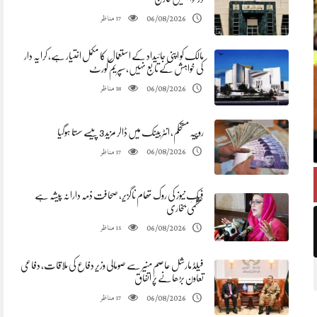
مناظر
06/08/2026
17
مالک کو اپنی جائیداد کے استعمال کا مکمل اختیار ہے، کرایہ دار
کی خواہش کے تابع نہیں، سپریم کورٹ
مناظر
06/08/2026
18
روپیہ مستحکم، انٹربینک میں ڈالر مزید 3 پیسے سستا ہوگیا
مناظر
06/08/2026
17
فیک نیوز کی روک تھام ناگزیر، صحافت ذمہ دارانہ پیشہ ہے
عظمیٰ بخاری
مناظر
06/08/2026
15
فیلڈ مارشل عاصم منیر سے صومالی وزیر دفاع کی ملاقات، دفاعی
تعاون بڑھانے پر اتفاق
مناظر
06/08/2026
17