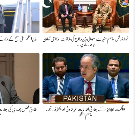
فیلڈ مارشل عاصم منیر سے صومالی وزیر دفاع کی ملاقات، دفاعی تعاون
وزیراعظم اعلیٰ سطح کے وفد کے
بڑھانے پر…
5 اگست 2019ء کے بھارتی اقدامات غیر قانونی اور یکطرفہ تھے،
طارق فضل چوہدری کی بھارت کے 
عاصم افتخار
م