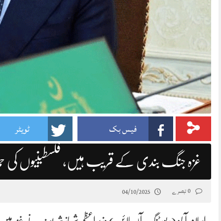
فیس بک
ٹویٹر
غزہ جنگ بندی کے قریب ہیں، فلسطینیوں کی ح
0 تبصرے
04/10/2025
اسلام آباد (رپورٹنگ آن لائن) وزیراعظم شہباز شریف نے غزہ می