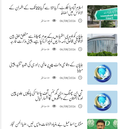
اسلام آباد ہائیکورٹ، گریڈ 17 سے گریڈ 22 تک کے افسران کے
الائونس میں اضافہ
مناظر
06/08/2026
19
جاپان کو جوہری ہتھیاروں کے عدم پھیلاؤ سے متعلق اپنی بین
الاقوامی قانونی ذمہ داریوں کو پورا کرنا چاہیے، چینی وزارت خارجہ
مناظر
06/08/2026
20
جاپان کے دفاعی وائٹ پیپر پر عالمی برادری کی شدید تنقید، چینی
میڈیا
مناظر
06/08/2026
23
شی جن پھنگ: دی گورننس آف چائنا”کی پانچویں جلدپر چین
اور تاجکستان کے دانشوروں کا اظہارِ خیال
مناظر
06/08/2026
19
مفتاح اسماعیل بے بنیاد الزامات واپس لیں، ضیا الحسن لنجار