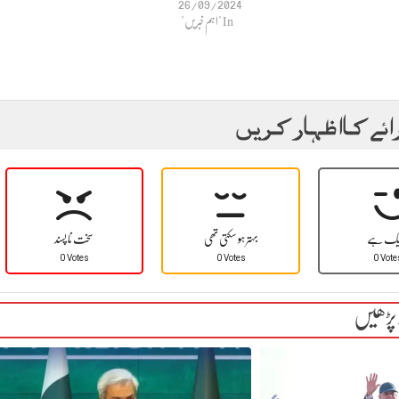
26/09/2024
In "اہم خبریں"
ائے کا اظہار کریں
یک ہے
بہتر ہو سکتی تھی
سخت نا پسند
0 Votes
0 Votes
0 Vote
 پڑھیں