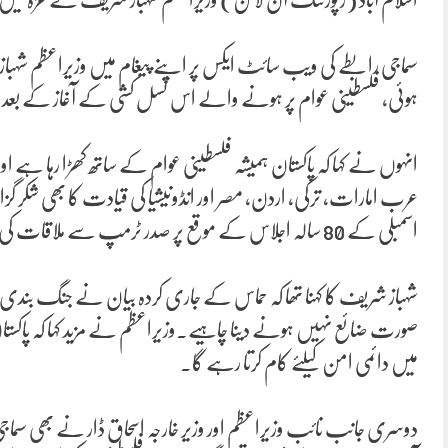
سماجی رابطے کی ویب سائٹ ایکس پر اپنے پیغام میں وزیراعظم شہبا
ہوئی، فلسطینی عوام پر ہونے والے اس نسل کشی کے آغاز 
انہوں نے کہا کہ پاکستان ہمیشہ فلسطینی عوام کے ساتھ کھڑا رہا ہے
عرب امارات، ترکی، اردن، مصر اور انڈونیشیا کی قیادت کا بھی شکر گز
اسمبلی کے 80 سالہ اجلاس کے موقع پر صدر ٹرمپ سے ملاقات کی۔
شہباز شریف کا کہنا تھا کہ حماس کے جاری کردہ بیان نے جنگ بند
صورت ضائع نہیں ہونے دینا چاہیے۔وزیراعظم نے مزید کہا کہ پاکست
میں دائمی امن کیلئے کام کرتا رہے گا۔
دوسری جانب نائب وزیراعظم اور وزیر خارجہ اسحاق ڈار نے بھی سماج