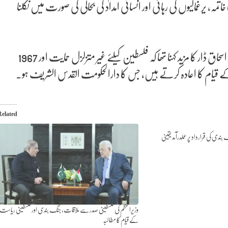
ہ، یرغمالیوں کی رہائی اور انسانی امداد کی بحالی کی صورت میں نکلنا
انہوں نے کہا کہ اسرائیل کو فوری طور پر اپنے حملے بند کرنا ہوں گے۔اسحاق ڈار کا مزید کہنا تھا کہ فلسطین کیلئے غیر متزلزل حمایت اور 1967
 قیام کا اعادہ کرتے ہیں، جس کا دارالحکومت القدس الشریف ہو۔
Related
ندی کی قرارداد پر عملدرآمد یقینی
وزیراعظم کی فلسطینی صدر سے ملاقات، جنگ بندی اور فلسطینی ریاست
کے قیام کا مطالبہ