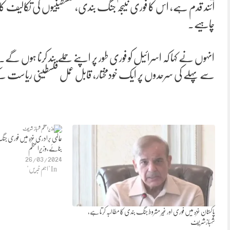
آئند قدم ہے، اس کا فوری نتیجہ جنگ بندی، فلسطینیوں کی تکالیف کا خاتم
چاہیے۔
سے پہلے کی سرحدوں پر ایک خودمختار، قابل عمل فلسطینی ریاست کے
عالمی برادری غزہ میں فوری جنگ ب
بنائے،وزیراعظم
26/03/2024
In "اہم خبریں"
پاکستان غزہ میں فوری اور غیر مشروط جنگ بندی کا مطالبہ کرتا ہے،
شہبازشریف