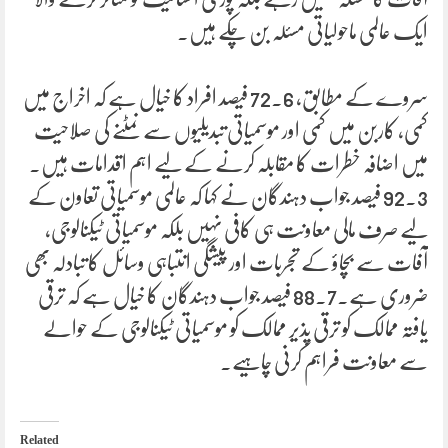
ایک عالمی ماحولیاتی مسئلہ بن چکے ہیں۔
سروے کے مطابق، 72.6 فیصد افراد کا خیال ہے کہ اخراج میں
کمی، کاربن میں کمی اور موسمیاتی تبدیلیوں سے نمٹنے کی صلاحیت
میں اضافہ خطرات کا مقابلہ کرنے کے لیے اہم اقدامات ہیں۔
92.3 فیصد جواب دہندگان نے کہا کہ عالمی موسمیاتی تعاون کے
لیے صرف مالی معاونت ہی کافی نہیں بلکہ موسمیاتی ٹیکنالوجی،
آفات سے بچاؤ کے تجربات اور پیشگی انتباہی وسائل کا تبادلہ بھی
ضروری ہے۔88.7 فیصد جواب دہندگان کا خیال ہے کہ ترقی
یافتہ ممالک کو ترقی پذیر ممالک کو موسمیاتی ٹیکنالوجی کے حوالے
سے معاونت فراہم کرنی چاہیے۔
Related