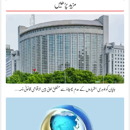
مزید پڑھیں
جاپان کو جوہری ہتھیاروں کے عدم پھیلاؤ سے متعلق اپنی بین الاقوامی قانونی ذمہ…