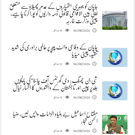
جاپان کو جوہری ہتھیاروں کے عدم پھیلاؤ سے متعلق
اپنی بین الاقوامی قانونی ذمہ داریوں کو پورا کرنا چاہیے،
چینی وزارت خارجہ
مناظر
06/08/2026
20
جاپان کے دفاعی وائٹ پیپر پر عالمی برادری کی شدید
تنقید، چینی میڈیا
مناظر
06/08/2026
23
شی جن پھنگ: دی گورننس آف چائنا”کی پانچویں
جلدپر چین اور تاجکستان کے دانشوروں کا اظہارِ خیال
مناظر
06/08/2026
19
مفتاح اسماعیل بے بنیاد الزامات واپس لیں، ضیا
الحسن لنجار
مناظر
06/08/2026
18