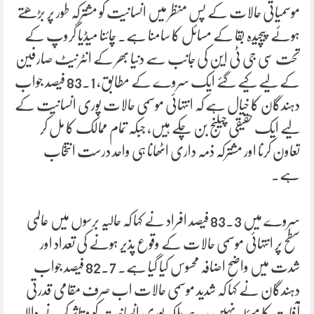
موسمیاتی حالات کے پس منظر میں انسانیت کو مشترکہ طور پر بڑھتے
ہوئے پیچیدہ بقا کے مسائل کا سامنا ہے۔ چائنا میڈیا گروپ کے
تحت سی جی ٹی این کی جانب سے دنیا بھر کے انٹرنیٹ صارفین
کے لیے کیے گئے ایک سروے کے مطابق، 83.1 فیصد جواب
دہندگان کا خیال ہے کہ انتہائی موسمی حالات پوری انسانیت کے
لیے ایک حقیقی چیلنج بن چکے ہیں، جبکہ تمام ممالک کا مل کر
تعاون کرنا اور مشترکہ ذمہ داری اٹھانا ہی واحد درست انتخاب
ہے۔
سروے میں 83.3 فیصد افراد نے کہا کہ حالیہ برسوں میں عالمی
سطح پر انتہائی موسمی حالات کے وقوع پذیر ہونے کی تعداد اور
شدت میں واضح اضافہ محسوس کیا گیا ہے۔ 82.7 فیصد جواب
دہندگان نے کہا کہ شدید موسمی حالات اب صرف مقامی قدرتی
آفات کا مسئلہ نہیں رہے بلکہ پوری انسانیت کو متاثر کرنے والا