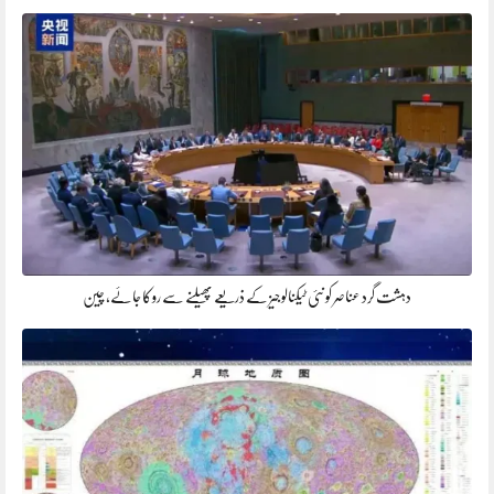
دہشت گرد عناصر کو نئی ٹیکنالوجیز کے ذریعے پھیلنے سے روکا جائے، چین