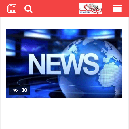
Skip
to
content
30