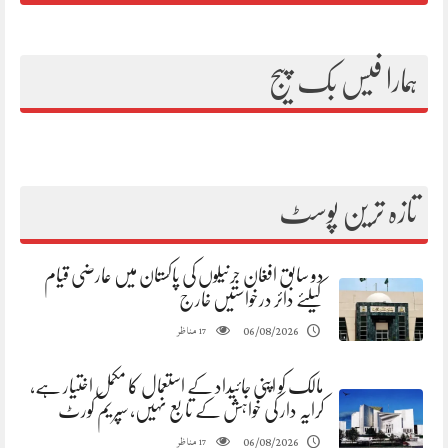
ہمارا فیس بک پیج
تازہ ترین پوسٹ
دو سابق افغان جرنیلوں کی پاکستان میں عارضی قیام
کیلئے دائر درخواستیں خارج
مناظر
06/08/2026
17
مالک کو اپنی جائیداد کے استعمال کا مکمل اختیار ہے،
کرایہ دار کی خواہش کے تابع نہیں، سپریم کورٹ
مناظر
06/08/2026
17