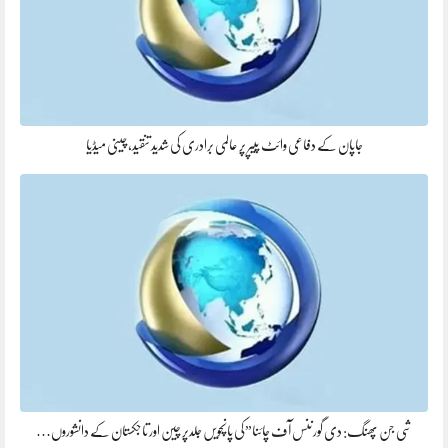
جاپان کے دفاعی وائٹ پیپر پر عالمی برادری کی شدید تنقید، چینی میڈیا
شی جن پھنگ: دی گورننس آف چائنا”کی پانچویں جلدپر چین اور تاجکستان کے دانشوروں…