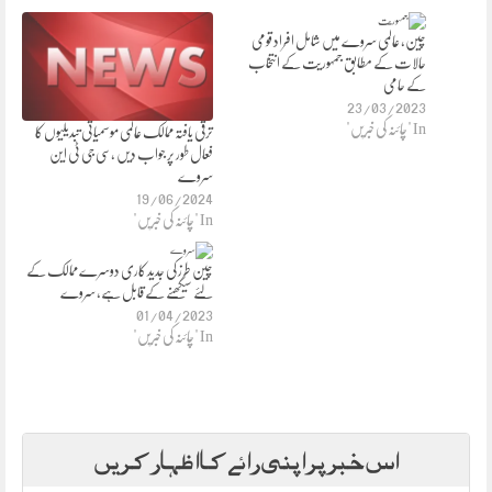
چین، عالمی سروے میں شامل افراد قومی
حالات کے مطابق جمہوریت کے انتخاب
کے حامی
23/03/2023
In "چائنہ کی خبریں"
ترقی یافتہ ممالک عالمی موسمیاتی تبدیلیوں کا
فعال طور پر جواب دیں ،سی جی ٹی این
سروے
19/06/2024
In "چائنہ کی خبریں"
چین طرز کی جدید کاری دوسرے ممالک کے
لئے سیکھنے کے قابل ہے، سروے
01/04/2023
In "چائنہ کی خبریں"
اس خبر پر اپنی رائے کا اظہار کریں