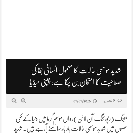
شدید موسمی حالات کا معمول انسانی بقا کی
صلاحیت کا امتحان بن چکا ہے، چینی میڈیا
0 تبصرے
07/07/2026
بیجنگ (رپورٹنگ آن لائن)رواں موسمِ گرما میں دنیا کے کئی
حصوں میں شدید موسمی حالات بار بار سامنے آ رہے ہیں۔ شدید