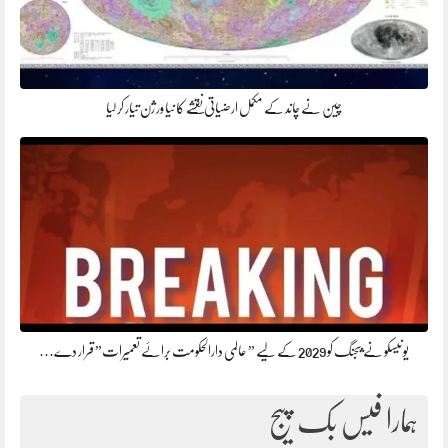
چین نے چاند کے مکمل ارضیاتی نقشے کا نیا ورژن تیار کر لیا
یونیسکو نے بیجنگ کو 2029 کے لیے ” عالمی دارالحکومت برائے تعمیرات” قرار دے…
ہمارا فیس بک پیج