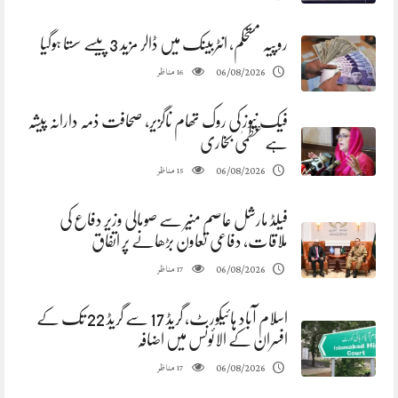
روپیہ مستحکم، انٹربینک میں ڈالر مزید 3 پیسے سستا ہوگیا
مناظر
06/08/2026
16
فیک نیوز کی روک تھام ناگزیر، صحافت ذمہ دارانہ پیشہ
ہے عظمیٰ بخاری
مناظر
06/08/2026
15
فیلڈ مارشل عاصم منیر سے صومالی وزیر دفاع کی
ملاقات، دفاعی تعاون بڑھانے پر اتفاق
مناظر
06/08/2026
17
اسلام آباد ہائیکورٹ، گریڈ 17 سے گریڈ 22 تک کے
افسران کے الائونس میں اضافہ
مناظر
06/08/2026
17