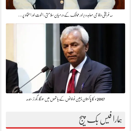
سہ فریقی دفاعی معاہد ہ برادر ممالک کے درمیان سلامتی، اخوت اور اعتماد پر…
2047ء کا پاکستان ذہین نوجوانوں کے ہاتھوں میں ہوگا ،گورنرسندھ
ہمارا فیس بک پیج