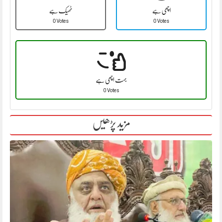
اچھی ہے
ٹھیک ہے
0 Votes
0 Votes
بہت اچھی ہے
0 Votes
مزید پڑھیں