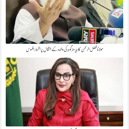
مولانا فضل الرحمن کا بیرسٹر گوہر کی والدہ کے انتقال پر اظہارِ افسوس