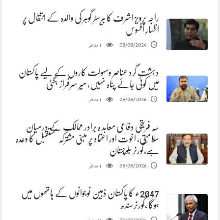
راجہ پرویز اشرف کا بیرسٹر گوہر کی والدہ کے انتقال پر
اظہارِ افسوس
مناظر
08/08/2026
1
دہشت گرد عناصر وسہولت کاروں کے لیے پاکستان
میں کوئی جائے پناہ نہیں، میر سرفراز بگٹی
مناظر
08/08/2026
1
سہ فریقی دفاعی معاہد ہ برادر ممالک کے درمیان
سلامتی، اخوت اور اعتماد پر مبنی مشترکہ مستقبل کا وعدہ
ہے،گورنر بلوچستان
مناظر
08/08/2026
1
2047ء کا پاکستان ذہین نوجوانوں کے ہاتھوں میں
ہوگا ،گورنرسندھ