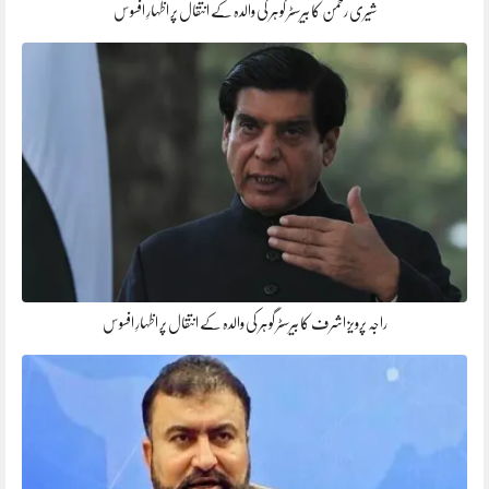
شیری رحمن کا بیرسٹر گوہر کی والدہ کے انتقال پر اظہارِ افسوس
راجہ پرویز اشرف کا بیرسٹر گوہر کی والدہ کے انتقال پر اظہارِ افسوس