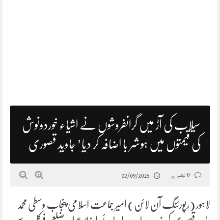
سیلاب کی آڑ میں گرانفروشوں نے اشیاء خوردونوش
کی قیمتوں میں ہوشر با اضافہ کر دیا’ جاوید قصوری
0 تبصرے
02/09/2025
لاہور (رپورٹنگ آن لائن) امیر جماعت اسلامی پنجاب وسطی محمد