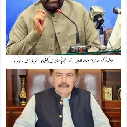
دہشت گرد عناصر وسہولت کاروں کے لیے پاکستان میں کوئی جائے پناہ نہیں، میر…