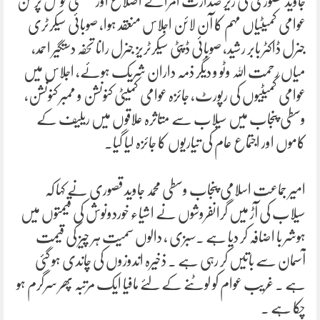
جاوید قصوری کی زیر صدارت امرائے اضلاع اور ضلعی فوکل پرسن
عوامی کمیٹیاں مہم کا آن لائن اجلاس منعقد ہوا، صوبائی سیکرٹری
جنرل ڈاکٹر بابر رشید، صوبائی ڈپٹی سیکرٹریز جنرل رانا تحفہ دستگیر احمد،
میاں رحمت اللہ وٹو و دیگر ذمہ داران شریک ہوئے، اجلاس میں
عوامی کمیٹیوں کی رپورٹ، جائزہ عوامی کمیٹی کنونشن و ممبر کنونشن،
وسطی پنجاب میں سیلاب سے متاثرہ علاقوں میں ریلیف کے
کاموں اور اجتماع عام کی تیاریوں کا جائزہ لیا گیا۔
امیر جماعت اسلامی پنجاب وسطی محمد جاوید قصوری نے کہا کہ
سیلاب کی آڑ میں گرانفروشوں نے اشیاء خوردونوش کی قیمتوں میں
ہوشر با اضافہ کر دیا ہے ۔سبزی ، دالوں سمیت ہر چیز کی قیمت
آسمان سے باتیں کر رہی ہے ۔ ذخیرہ اندوزوں کی چاندی ہو گئی
ہے ۔ غریب عوام کو لوٹنے کے لئے مافیا ایک مرتبہ پھر سرگرم ہو
چکا ہے ۔