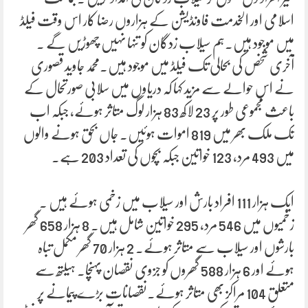
اسلامی اور الخدمت فاونڈیشن کے ہزاروں رضا کار اس وقت فیلڈ
میں موجود ہیں۔ہم سیلاب زدگان کو تنہا نہیں چھوڑیں گے ۔
آخری شخص کی بحالی تک فیلڈ میں موجود ہیں۔محمد جاوید قصوری
نے اس حوالے سے مزید کہا کہ دریاوں میں سلابی صورتحال کے
باعث مجموعی طور پر 23 لاکھ 83 ہزار لوگ متاثر ہوئے، جبکہ اب
تک ملک بھر میں 819 اموات ہوئیں۔ جاں بحق ہونے والوں
میں 493 مرد، 123 خواتین جبکہ بچوں کی تعداد 203 ہے۔
ایک ہزار 111 افراد بارش اور سیلاب میں زخمی ہوئے ہیں ۔
زخمیوں میں 546 مرد، 295 خواتین شامل ہیں۔ 8 ہزار 658 گھر
بارشوں اور سیلاب سے متاثر ہوئے۔ 2 ہزار 70 گھر مکمل تباہ
ہوئے اور 6 ہزار 588 گھروں کو جزوی نقصان پہنچا۔ ہیلتھ سے
متعلق 104 مراکز بھی متاثر ہوئے۔نقصانات بڑے پیمانے پر