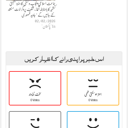
جماعت اسلامی پنجاب وسطی کا ہفتہ یکجہتی
کشمیر کا باضابطہ آغاز،مختلف پروگرامات منعقد
کئے جائیں گے ‘ جاوید قصوری
02/02/2026
In "پاکستان"
اس خبر پر اپنی رائے کا اظہار کریں
بہتر ہو سکتی تھی
سخت نا پسند
0 Votes
0 Votes