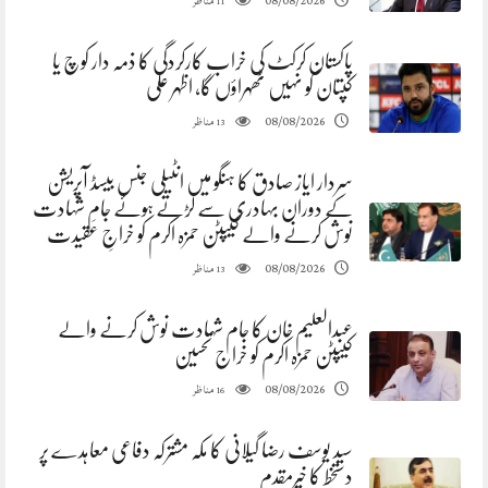
مناظر
08/08/2026
11
پاکستان کرکٹ کی خراب کارکردگی کا ذمہ دار کوچ یا
کپتان کو نہیں ٹھہراؤں گا، اظہر علی
مناظر
08/08/2026
13
سردار ایاز صادق کا ہنگو میں انٹیلی جنس بیسڈ آپریشن
کے دوران بہادری سے لڑتے ہوئے جامِ شہادت
نوش کرنے والے کیپٹن حمزہ اکرم کو خراجِ عقیدت
مناظر
08/08/2026
13
عبدالعلیم خان کا جام شہادت نوش کرنے والے
کیپٹن حمزہ اکرم کو خراج تحسین
مناظر
08/08/2026
16
سید یوسف رضا گیلانی کا مکہ مشترکہ دفاعی معاہدے پر
دستخط کا خیرمقدم