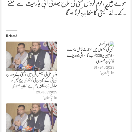
ہوئے ہیں ، قوم کو دس مئی کی طرح بھارتی آبی جارحیت سے نمٹنے
کے لئے یکجہتی کا مظاہرہ کرنا ہو گا ۔
Related
بجلی کی قیمتوں میں اضافے قابل مذمت،
صارفین پر 335ارب کا اضافی بوجھ پڑے
گا’جاوید قصوری
01/04/2023
In "پاکستان"
وزیر اعلیٰ کی فیصل آباد میں ڈکیتی کے دوران
زیادتی کے مجرمان کی گرفتاری پر پولیس کو
مبارک باد، نا قابل فہم ہے’جاوید قصوری
29/03/2025
In "پاکستان"