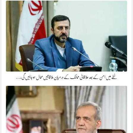
خطے میں امن کے بعد علاقائی ممالک کے درمیان ملاقاتیں بحال ہو جائیں گی،…