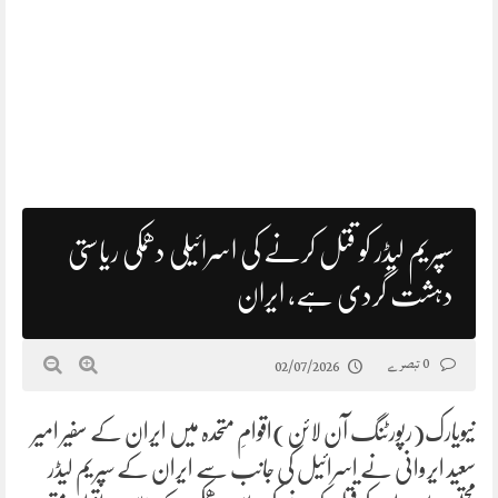
سپریم لیڈر کو قتل کرنے کی اسرائیلی دھمکی ریاستی
دہشت گردی ہے، ایران
0 تبصرے
02/07/2026
نیویارک(رپورٹنگ آن لائن)اقوامِ متحدہ میں ایران کے سفیر امیر
سعید ایروانی نے اسرائیل کی جانب سے ایران کے سپریم لیڈر