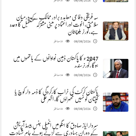
مناظر
08/08/2026
25
سہ فریقی دفاعی معاہد ہ برادر ممالک کے درمیان
سلامتی، اخوت اور اعتماد پر مبنی مشترکہ مستقبل کا وعدہ
ہے،گورنر بلوچستان
مناظر
08/08/2026
23
2047ء کا پاکستان ذہین نوجوانوں کے ہاتھوں میں
ہوگا ،گورنرسندھ
مناظر
08/08/2026
24
پاکستان کرکٹ کی خراب کارکردگی کا ذمہ دار کوچ یا
کپتان کو نہیں ٹھہراؤں گا، اظہر علی
مناظر
08/08/2026
22
سردار ایاز صادق کا ہنگو میں انٹیلی جنس بیسڈ آپریشن
کے دوران بہادری سے لڑتے ہوئے جامِ شہادت