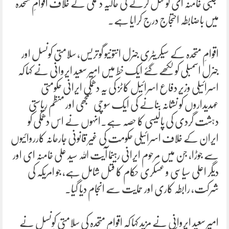
مجتبی خامنہ ای کو قتل کرنے کی حالیہ دھمکی کے خلاف اقوامِ متحدہ
میں باضابطہ احتجاج درج کرایا ہے۔
اقوامِ متحدہ کے سیکریٹری جنرل انتونیو گوتریس، سلامتی کونسل اور
جنرل اسمبلی کو لکھے گئے ایک خط میں امیر سعید ایروانی نے کہا کہ
اسرائیلی وزیرِ دفاع اسرائیل کاٹز کی یہ دھمکی ایرانی حکومتی
عہدیداروں کو نشانہ بنانے کی ایک سوچی سمجھی اور منظم ریاستی
دہشت گردی کی پالیسی کا حصہ ہے۔انہوں نے اس دھمکی کو
ایران کے خلاف اسرائیلی حکومت کی غیر قانونی جارحانہ کارروائیوں
سے جوڑا، جن میں مرحوم ایرانی رہنما آیت اللہ سید علی خامنہ ای اور
دیگر اعلی سیاسی و عسکری حکام کا قتل شامل ہے، جو امریکہ کی
شرکت، رابطہ کاری اور حمایت سے انجام دیا گیا۔
امیر سعید ایروانی نے مزید کہا کہ اقوامِ متحدہ کی سلامتی کونسل نے