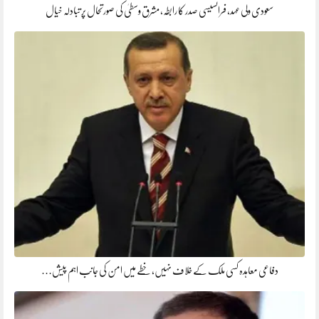
سعودی ولی عہد، فرانسیسی صدر کا رابطہ، مشرق وسطیٰ کی صورتحال پر تبادلہ خیال
دفاعی معاہدہ کسی ملک کے خلاف نہیں، خطے میں امن کی جانب اہم پیش…