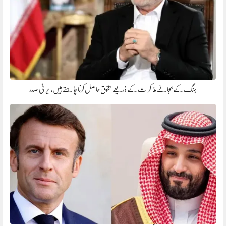
جنگ کے بجائے مذاکرات کے ذریعے حقوق حاصل کرنا چاہتے ہیں،ایرانی صدر