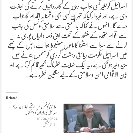
اسرائیل کو بغیر کسی جواب دہی کے کارروائیاں کرنے کی اجازت
دی ہے، اور خبردار کیا کہ تہران کسی بھی دشمنانہ اقدام کا جواب
دے گا۔انہوں نے کہا کہ بدقسمتی سے سلامتی کونسل کی جانب
سے اقوامِ متحدہ کے منشور کے تحت اپنی ذمہ داریاں پوری نہ
کرنے سے سزا سے استثنا کا ماحول مضبوط ہوا ہے، جس کے نتیجے
میں اسرائیلی حکومت ریاستی دہشت گردی کو معمول بنانے میں
مزید دلیر ہو گئی ہے، یہ ایک نہایت خطرناک نظیر قائم کرتا ہے اور
بین الاقوامی امن و سلامتی کے لیے سنگین خطرہ ہے۔
Related
سلامتی کونسل کا بے نتیجہ اجلاس؛ امریکا اور
اسرائیل کی ایران کو دھمکیاں
16/04/2024
In "انٹرنیشنل"