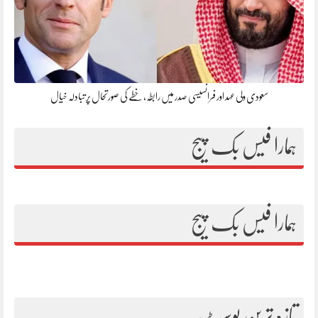
سعودی ولی عہد اور فرانسیسی صدر میں رابطہ، خطے کی صورتحال پر تبادلہ خیال
ہمارا فیس بک پیج
ہمارا فیس بک پیج
تازہ ترین پوسٹ