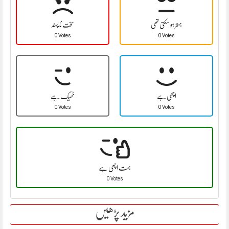
بہتر ہو سکتی تھی
سخت نا پسند
0 Votes
0 Votes
اچھی ہے
ٹھیک ہے
0 Votes
0 Votes
بہت اچھی ہے
0 Votes
مزید پڑھیں