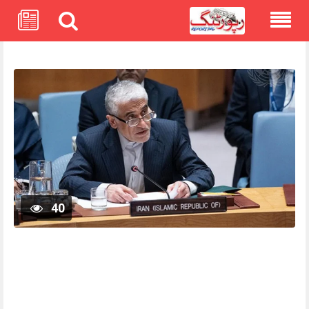
Skip
to
content
40