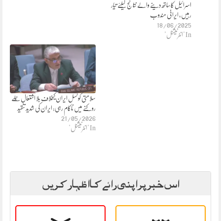
اسرائیل کاساتھ دینے والے نتائج کیلئے تیار
رہیں، ایرانی مندوب
18/06/2025
In "انٹرنیشنل"
سلامتی کونسل ایران کیخلاف بلا اشتعال حملے
روکنے میں ناکام رہی: ایران کی شدید تنقید
21/05/2026
In "انٹرنیشنل"
اس خبر پر اپنی رائے کا اظہار کریں