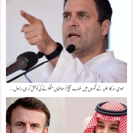
مودی سرکار طلبہ کے گھروں میں غنڈے بھیج کر معافیاں منگوانے کی کوشش کررہی،راہول…