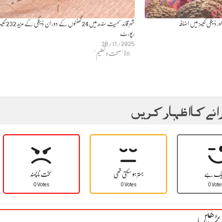
ور ڈینگی کیسز میں اضافہ
شہر قائد سمیت سندھ میں24گھنٹوں کے دوران ڈینگی کے م
رپورٹ
30/11/2025
In "صحت و تعلیم"
ائے کا اظہار کریں
یک ہے
بہتر ہو سکتی تھی
سخت نا پسند
0 Votes
0 Votes
0 Vote
 پڑھیں