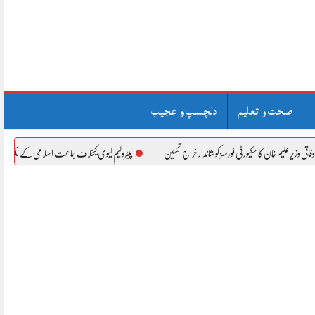
صحت و تعلیم
دلچسپ و عجیب
کا سکیورٹی فورسز کو شاندار خراج تحسین
پیٹرولیم لیوی کیخلاف جماعت اسلامی کے ملک گیر دھرنے، نیشنل ہ