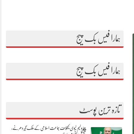
ہمارا فیس بک پیج
ہمارا فیس بک پیج
تازہ ترین پوسٹ
پیٹرولیم لیوی کیخلاف جماعت اسلامی کے ملک گیر دھرنے،
نیشنل ہائی وے بند