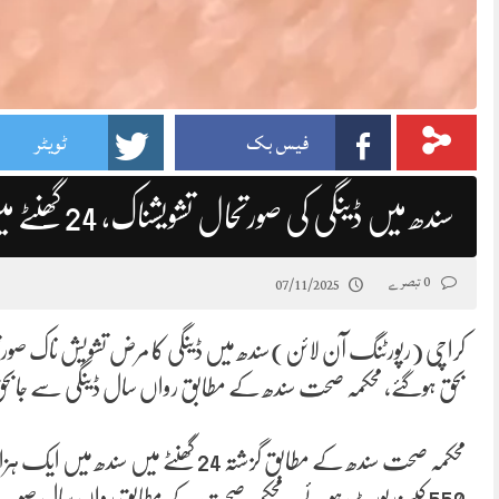
فیس بک
ٹویٹر
سندھ میں ڈینگی کی صورتحال تشویشناک، 24 گھنٹے میں مزید 4 اموات، 1192 کیسز رپورٹ
0 تبصرے
07/11/2025
بحق ہوگئے، محکمہ صحت سندھ کے مطابق رواں سال ڈینگی سے جابحق 