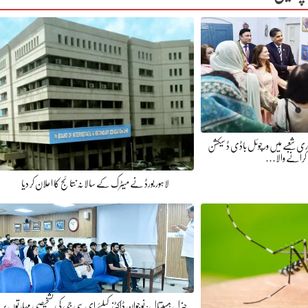
اری شعبے میں ورچوئل باڈی ڈ سیکشن
کرانے والا…
لاہور بورڈ نے میٹرک کے سالانہ نتائج کا اعلان کر دیا
جنرل ہسپتال: نوجوان ڈاکٹرز کیلئے ای سی جی کی تشخیصی مہارتوں پر