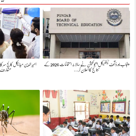
پنجاب بورڈ آف ٹیکنیکل ایجوکیشن نے سالانہ امتحانات 2026 کے
​امیر الدین میڈیکل کالج سرک
نتائج کا اعلان کر…
متعارف 