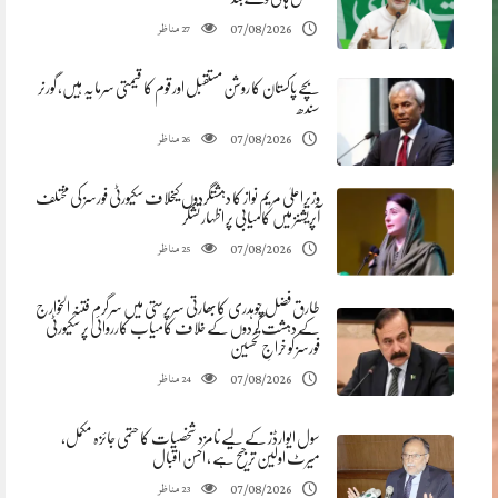
مناظر
07/08/2026
27
بچے پاکستان کا روشن مستقبل اور قوم کا قیمتی سرمایہ ہیں، گورنر
سندھ
مناظر
07/08/2026
26
وزیراعلیٰ مریم نواز کا دہشتگردوں کیخلاف سکیورٹی فورسز کی مختلف
آپریشنز میں کامیابی پر اظہار تشکر
مناظر
07/08/2026
25
طارق فضل چوہدری کابھارتی سرپرستی میں سرگرم فتنہ الخوارج
کے دہشت گردوں کے خلاف کامیاب کارروائی پر سکیورٹی
فورسز کو خراجِ تحسین
مناظر
07/08/2026
24
سول ایوارڈز کے لیے نامزد شخصیات کا حتمی جائزہ مکمل،
میرٹ اولین ترجیح ہے ، احسن اقبال
مناظر
07/08/2026
23