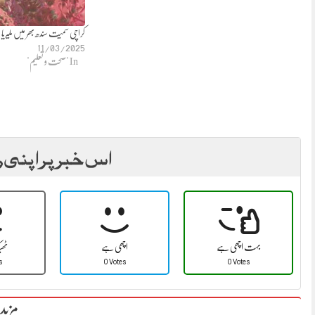
کراچی سمیت سندھ بھر میں ملیریا ا
11/03/2025
In "صحت و تعلیم"
اس خبر پر اپنی ر
بہت اچھی ہے
اچھی ہے
ٹھ
s
0 Votes
0 Votes
مزید