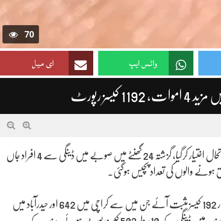
70
واٹس ایپ
ای میل
کراچی (رپورٹنگ آن لائن)سندھ میں ڈینگی کا مرض تشویش ناک صورتحال اختیار کرگیا، گزشتہ 24 گھنٹے میں صوبے میں ڈینگی سے 4 افراد جاں
ہونے والوں کی تعداد پچیس ہوگئی۔
محکمہ صحت سندھ کے مطابق گزشتہ 24 گھنٹے میں سندھ میں ایک ہزار 192 کیسز مثبت آئے جن میں سے کراچی میں 642 اور حیدرآباد میں
550 کیسز رپورٹ ہوئے۔محکمہ صحت کے مطابق رواں سال صوبہ سندھ میں ڈینگی کے 10 ہزار 502 کیسز رپورٹ ہوئے، سندھ کے