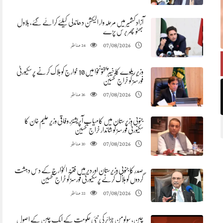
آزاد کشمیر میں مرحلہ وار الیکشن دھاندلی کیلئے کرائے گئے، بلاول
بھٹو پھر برس پڑے
مناظر
07/08/2026
24
وزیر ریلوے کا خیبرپختونخوا میں 10 خوارج کو ہلاک کرنے پر سکیورٹی
فورسز کو خراجِ تحسین
مناظر
07/08/2026
26
جنوبی وزیرستان میں کامیاب آپریشنز، وفاقی وزیر علیم خان کا
سکیورٹی فورسز کو شاندار خراج تحسین
مناظر
07/08/2026
20
صدرِ کا جنوبی وزیرستان اور دیر میں فتنہ الخوارج کے دس دہشت
گردوں کو ہلاک کرنے پر سکیورٹی فورسز کو خراجِ تحسین
مناظر
07/08/2026
22
چین، سولومن جزائر کی نئی حکومت کے ایک چین کے اصول