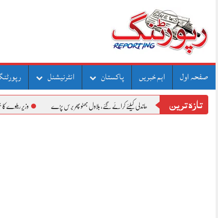
Skip
to
content
صفحہ اول
اہم خبریں
پاکستان
انٹرنیشنل
رپورٹنگ
تازہ ترین
میں مرحلہ وار الیکشن دھاندلی کیلئے کرائے گئے، بلاول بھٹو پھر برس پڑے
وزیر ریلوے کا خیبرپختونخوا میں 10 خوارج کو ہلاک کرنے پر سکیورٹی فورسز کو خراجِ تحسین