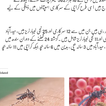
 227 اور نجی ہسپتالوں میں 212 مریض زیر علاج ہیں اسی طرح کراچی کے سرکاری ہسپتالوں میں ڈینگی کے لیے
محکمہ صحت سندھ کے مطابق کراچی میں 37 لیبارٹریز ڈینگی ٹیسٹنگ کر رہی ہیں جن میں سے 12 سرکاری اور 25 نجی لیبارٹریز ہیں، حیدرآباد
میں ڈینگی ٹیسٹنگ کے لیے 18 لیبارٹریز ہیں جن میں سے 7 سرکاری اور 11 نجی لیبارٹریز شامل ہیں۔گزشتہ 24 گھنٹے کے دوران سندھ میں
ڈینگی سے جابحق ہونے والوں میں 3 بچے اور ایک خاتون شامل ہیں، حیدرآباد میں 3 سالہ بچی ، بدین میں 6 سالہ بچہ جبکہ کراچی میں 11 سالہ بچہ
Related