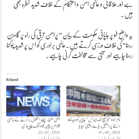
ہے اور علاقائی و عالمی امن و استحکام کے خلاف شدید خطرہ بھی
ہیں۔
یہ واضح طو پر جاپانی حکومت کے بیان ” پرامن ترقی کی راہ پر گامزن
رہنا” کی خلاف ورزی کرتے ہیں۔عالمی برادری کو اس پر شدید چوکنا
رہنا چاہیے اور سختی سے مخالفت کرنی چاہیے۔
Related
نام نہاد “توسیع شدہ ڈیٹرنس” جاپان کو مزید غلط
ایٹمی ہتھیار پہلے استعمال نہ کرنے کے باہمی
راستے پر دھکیل رہا ہے، چینی میڈ یا
اقدام پر چین کا ورکنگ پیپر جاری
22/07/2024
01/08/2024
In "چائنہ کی خبریں"
In "چائنہ کی خبریں"