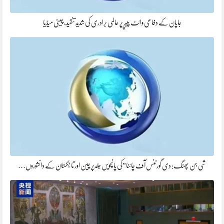
جاپان کے دفاعی وائٹ پیپر پر عالمی برادری کی شدید تنقید، چینی میڈیا
شی جن پھنگ: دی گورننس آف چائنا”کی پانچویں جلدپر چین اور تاجکستان کے دانشوروں…