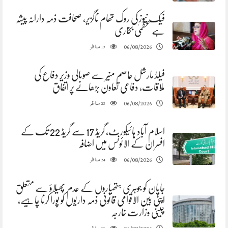
فیک نیوز کی روک تھام ناگزیر، صحافت ذمہ دارانہ پیشہ
ہے عظمیٰ بخاری
مناظر
06/08/2026
19
فیلڈ مارشل عاصم منیر سے صومالی وزیر دفاع کی
ملاقات، دفاعی تعاون بڑھانے پر اتفاق
مناظر
06/08/2026
23
اسلام آباد ہائیکورٹ، گریڈ 17 سے گریڈ 22 تک کے
افسران کے الائونس میں اضافہ
مناظر
06/08/2026
24
جاپان کو جوہری ہتھیاروں کے عدم پھیلاؤ سے متعلق
اپنی بین الاقوامی قانونی ذمہ داریوں کو پورا کرنا چاہیے،
چینی وزارت خارجہ