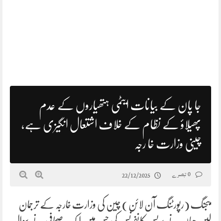
جا پان کے بیانات ایٹمی ہتھیاروں کے عدم
پھیلاؤ کے نظام کے خلاف اشتعال انگیزی ہے،
چینی وزارت خا رجہ
0 تبصرے
22/12/2025
بیجنگ (رپورٹنگ آن لائن) چین کی وزارت خارجہ کے ترجمان
لین جیان نے پریس کانفرنس کی جس میں ایک صحافی نے سوال