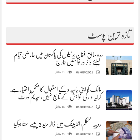
تازہ ترین پوسٹ
دو سابق افغان جرنیلوں کی پاکستان میں عارضی قیام
کیلئے دائر درخواستیں خارج
مناظر
06/08/2026
23
مالک کو اپنی جائیداد کے استعمال کا مکمل اختیار ہے،
کرایہ دار کی خواہش کے تابع نہیں، سپریم کورٹ
مناظر
06/08/2026
22
روپیہ مستحکم، انٹربینک میں ڈالر مزید 3 پیسے سستا ہوگیا
مناظر
06/08/2026
22