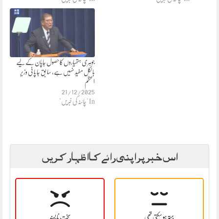
جوہری ہتھیاروں کا حصول جاپان کے لیے
بالکل مفید نہیں ہے، سا بق جا پا نی وزیر
اعظم
21/12/2025
In "چائنہ کی خبریں"
اس خبر پر اپنی رائے کا اظہار کریں
بہتر ہو سکتی تھی
سخت نا پسند