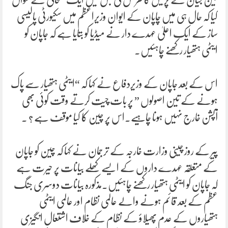
کیا کہ حال ہی میں چاپان کے ایوان وزیراعظم میں سکیورٹی پالیسی
ساز کے ایک اعلیٰ عہدے دار نے میڈیا کو بتایا ہے کہ جاپان کو
ایٹمی ہتھیار رکھنے چاہئیں۔
اس کے بعد جاپان کے وزیردفاع نے کہا کہ “ایٹمی ہتھیار سے پاک
ہونے کے تین اصولوں ” پر بات چیت کرتے وقت کوئی بھی
آپشن خارج نہیں ہونا چاہیے۔اس پر چین کا کیا موقف ہے ؟ ۔
پیر کے روز چینی وزارت خارجہ کے ترجمان نے کہا کہ چین کو جاپان
کے متعلقہ عہدے داروں کے ایسے کھلے بیانات پر حیرت ہے
کہ جاپان کو ایٹمی ہتھیار رکھنے چاہئیں۔مذکورہ بیانات دوسری جنگ
عظم کے بعد قائم ہونے والے عالمی نظام اور عالمی ایٹمی
ہتھیاروں کے عدم پھیلاؤ کے نظام کے خلاف اشتعال انگیزی