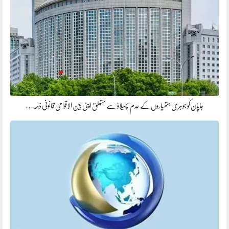
جاپان کو جوہری ہتھیاروں کے عدم پھیلاؤ سے متعلق اپنی بین الاقوامی قانونی ذمہ…