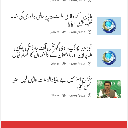
مناظر
06/08/2026
25
جاپان کے دفاعی وائٹ پیپر پر عالمی برادری کی شدید
تنقید، چینی میڈیا
مناظر
06/08/2026
28
شی جن پھنگ: دی گورننس آف چائنا”کی پانچویں
جلدپر چین اور تاجکستان کے دانشوروں کا اظہارِ خیال
مناظر
06/08/2026
24
مفتاح اسماعیل بے بنیاد الزامات واپس لیں، ضیا
الحسن لنجار
مناظر
06/08/2026
21