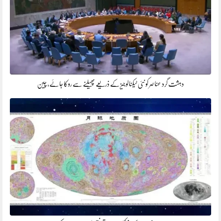
دہشت گرد عناصر کو نئی ٹیکنالوجیز کے ذریعے پھیلنے سے روکا جائے، چین