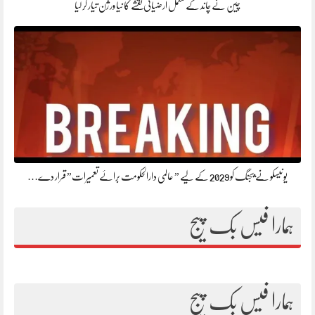
چین نے چاند کے مکمل ارضیاتی نقشے کا نیا ورژن تیار کر لیا
یونیسکو نے بیجنگ کو 2029 کے لیے ” عالمی دارالحکومت برائے تعمیرات” قرار دے…
ہمارا فیس بک پیج
ہمارا فیس بک پیج