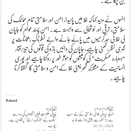
بن چکا ہے۔
انہوں نے مزید کہا کہ خلا میں پائیدار امن اور سلامتی تمام ممالک کی
سلامتی، ترقی اور خوشحالی سے وابستہ ہے۔ امن پسند عوام کو جاپان
کی خلائی سرگرمیوں میں پائے جانے والے خطرناک رجحانات پر
گہری نظر رکھنی چاہیے، جاپان کی دائیں بازو کی قوتوں کی تیز رفتار
“دوبارہ عسکریت” کی کوششوں کو مؤثر طور پر روکنا چاہیے اور پوری
انسانیت کے مشترکہ گھر یعنی خلا کے امن و سلامتی کا تحفظ کرنا
چاہیے۔
Related
امریکہ بیرونی خلائی سلامتی کے لئے سب
جاپانی حکومت فوجی اتحادوں کی مدد سے
سے بڑا خطرہ ہے، چینی وزارت خارجہ
‘جنگ کے خطرناک راستے’ پر گامزن ہے،
26/01/2024
رپورٹ