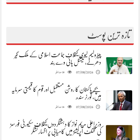
تازہ ترین پوسٹ
پیٹرولیم لیوی کیخلاف جماعت اسلامی کے ملک گیر
دھرنے، نیشنل ہائی وے بند
مناظر
07/08/2026
28
بچے پاکستان کا روشن مستقبل اور قوم کا قیمتی سرمایہ
ہیں، گورنر سندھ
مناظر
07/08/2026
26
وزیراعلیٰ مریم نواز کا دہشتگردوں کیخلاف سکیورٹی فورسز
کی مختلف آپریشنز میں کامیابی پر اظہار تشکر