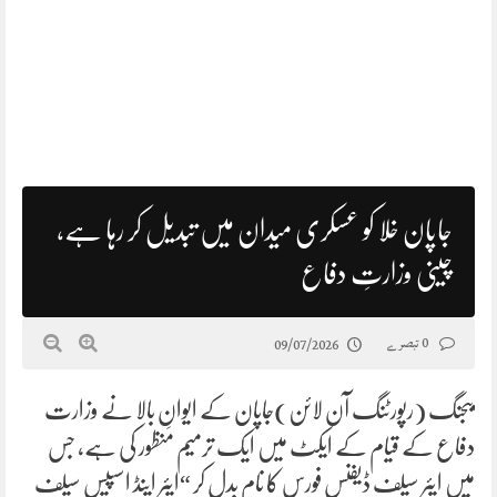
جاپان خلا کو عسکری میدان میں تبدیل کر رہا ہے،
چینی وزارتِ دفاع
0 تبصرے
09/07/2026
بیجنگ (رپورٹنگ آن لائن)جاپان کے ایوانِ بالا نے وزارت
دفاع کے قیام کے ایکٹ میں ایک ترمیم منظور کی ہے، جس
میں ایئر سیلف ڈیفنس فورس کا نام بدل کر “ایئر اینڈ اسپیس سیلف