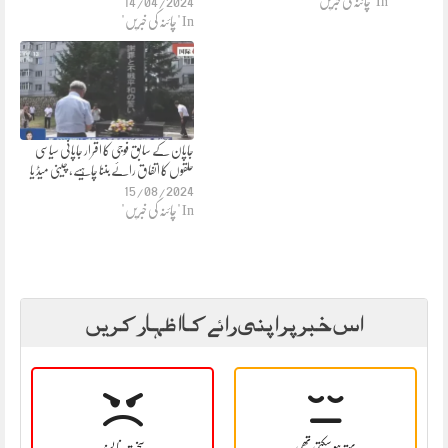
In "چائنہ کی خبریں"
14/04/2024
In "چائنہ کی خبریں"
جاپان کے سابق فوجی کا اقرار جاپانی سیاسی
حلقوں کا اتفاق رائے بننا چاہیے، چینی میڈ یا
15/08/2024
In "چائنہ کی خبریں"
اس خبر پر اپنی رائے کا اظہار کریں
بہتر ہو سکتی تھی
سخت نا پسند