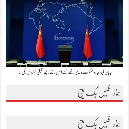
جاپان کی دوبارہ عسکریت پسندی خطے کے امن کے لیے حقیقی خطرہ بن چکی…
ہمارا فیس بک پیج
ہمارا فیس بک پیج