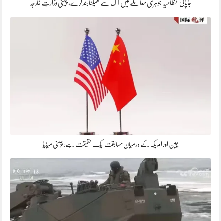
جاپانی انتظامیہ جوہری معاملے میں آگ سے کھیلنا بند کرے، چینی وزارتِ خارجہ
چین اور امریکہ کے درمیان مسابقت ایک حقیقت ہے، چینی میڈیا