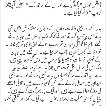
ڈیفنس فورس” رکھا گیا ہے اور اس کے ساتھ ایک “اسپیس آپریشنز
گروپ” قائم کیا گیا ہے۔
بدھ کے روز چینی وزارت دفاع کے ترجمان، سینئر کرنل چھن شی
نے اس پر تبصرہ کرتے ہوئے کہا کہ حالیہ برسوں میں جاپان نے
کھلے عام خلا کو جنگی میدان قرار دیتے ہوئے اپنی فوجی توسیع پسندانہ
خواہشات کا رخ خلا کی جانب موڑ دیا ہے۔اس شعبے میں جاپان
کے فوجی اخراجات گزشتہ پانچ برسوں میں دس گنا بڑھ چکے ہیں،
جبکہ اس کی خلائی جنگی قوت میں 30 گنا سے زیادہ اضافہ کیا گیا
ہے۔یہ اقدامات خلا کو ہتھیاروں سے لیس کرنے اور اسے جنگی
میدان میں تبدیل کرنے کے عمل کو تیز کر رہے ہیں، خلائی اسلحے
کی دوڑ کو ہوا دے رہے ہیں، اور ایک بار پھر ثابت کرتے ہیں کہ
جاپان کا “نیا عسکریت پسندانہ رجحان” اب ایک کھلا اور حقیقی خطرہ