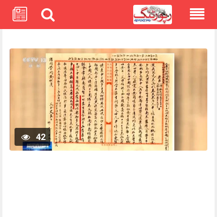
Skip
to
content
42