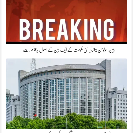
چین، سولومن جزائر کی نئی حکومت کے ایک چین کے اصول پر قائم رہنے…