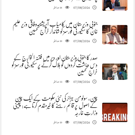
مناظر
07/08/2026
26
جنوبی وزیرستان میں کامیاب آپریشنز، وفاقی وزیر علیم
خان کا سکیورٹی فورسز کو شاندار خراج تحسین
مناظر
07/08/2026
20
صدرِ کا جنوبی وزیرستان اور دیر میں فتنہ الخوارج کے
دس دہشت گردوں کو ہلاک کرنے پر سکیورٹی فورسز کو
خراجِ تحسین
مناظر
07/08/2026
22
چین، سولومن جزائر کی نئی حکومت کے ایک چین
کے اصول پر قائم رہنے کا خیرمقدم کرتا ہے: چینی
وزارتِ خارجہ
مناظر
07/08/2026
20