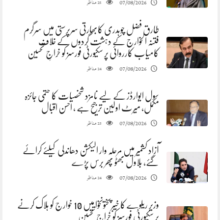
مناظر
07/08/2026
25
طارق فضل چوہدری کابھارتی سرپرستی میں سرگرم
فتنہ الخوارج کے دہشت گردوں کے خلاف
کامیاب کارروائی پر سکیورٹی فورسز کو خراجِ تحسین
مناظر
07/08/2026
24
سول ایوارڈز کے لیے نامزد شخصیات کا حتمی جائزہ
مکمل، میرٹ اولین ترجیح ہے ، احسن اقبال
مناظر
07/08/2026
23
آزاد کشمیر میں مرحلہ وار الیکشن دھاندلی کیلئے کرائے
گئے، بلاول بھٹو پھر برس پڑے
مناظر
07/08/2026
24
وزیر ریلوے کا خیبرپختونخوا میں 10 خوارج کو ہلاک کرنے
پر سکیورٹی فورسز کو خراجِ تحسین