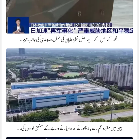
خطے کے امن کے لیے اصل خطرہ جاپان کی عسکریت پسندی کی جانب تیز…
چین میں مقررہ حجم سے بالا چھوٹے اور درمیانے درجے کے صنعتی اداروں کی…