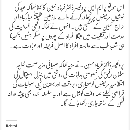
اس موقع پر ایم ایس پروفیسر ڈاکٹر فریاد حسین کا کہنا تھا کہ عید کی
خوشیاں مریضوں پر نچھاور کرنے والے ملازمین حقیقتاً مبارکباد اور
خراجِ تحسین کے مستحق ہیں۔ انہوں نے کہا کہ دکھی انسانیت کی
خدمت اور تکلیف میں مبتلا افراد کے چہروں پر مسکراہٹیں بکھیرنا
ہی شعبۂ طب سے وابستہ افراد کا اصل فریضہ اور عبادت ہے۔
پروفیسر ڈاکٹر فریاد حسین نے مزید کہا کہ صوبائی وزیر صحت خواجہ
سلمان رفیق کی خصوصی ہدایات کی روشنی میں جنرل ہسپتال کی
انتظامیہ مریضوں کو معیاری، بروقت اور بہترین طبی سہولیات کی
فراہمی کیلئے ہمہ وقت کوشاں ہے اور یہ سلسلہ آئندہ بھی پیشہ ورانہ
لگن کے ساتھ جاری رکھا جائے گا۔
Related