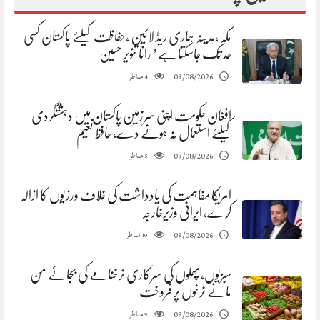
مکہ ،مدینہ ہماری ریڈ لائین ،حفاظت کیلئے پاکستان کسی
حد تک جاسکتا ہے’ رانا تنویر حسین
مناظر
09/08/2026
4
افغان حکومت اپنی سرزمین پاکستان میں دہشتگردی
کیلئے استعمال نہ ہونے دے، حافظ نعیم
مناظر
09/08/2026
5
امریکا مفاہمت کی یادداشت کی خلاف ورزیوں کا ازالہ
کرے، ایرانی وزیرخارجہ
مناظر
09/08/2026
10
سبزیوں،پھلوں کی سرکاری نرخنامے کی بجائے من
مانے نرخوں پر فروخت
مناظر
09/08/2026
9