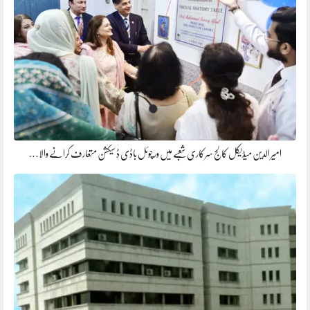
​امیر الدین میڈیکل کالج سرکاری شعبے میں ورچوئل باڈی ڈ سیکشن متعارف کرانے والا…