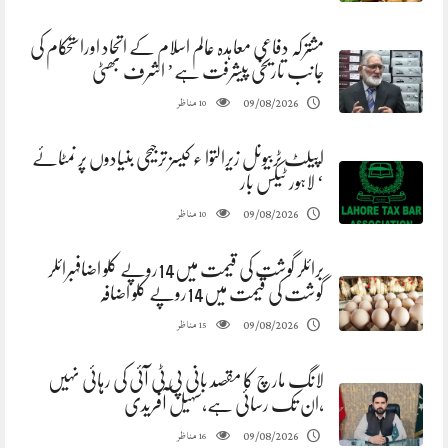
مشترکہ دفاعی معاہدہ عالم اسلام کے اتحاد اوراستحکام کی
جانب تاریخی پیشرفت ہے’ اشرف بھٹی
مناظر
09/08/2026
10
اپیلٹ ٹربیونل زیرالتوا ء کیسز ترجیحی بنیادوں پر نمٹائے
‘ لاہور ٹیکس بار
مناظر
09/08/2026
10
برائلر گوشت کی قیمت میں14روپے کلو اضافہبرائلر
گوشت کی قیمت میں14روپے کلو اضافہ
مناظر
09/08/2026
15
لانگ مارچ کا مقصد بانی پی ٹی آئی کی رہائی نہیں
،ان تک رسائی ہے،سہیل آفریدی
مناظر
09/08/2026
16