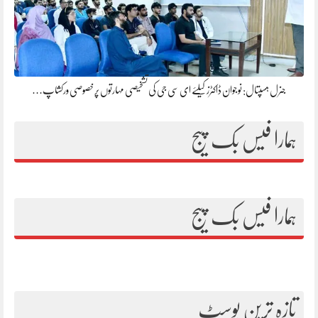
جنرل ہسپتال: نوجوان ڈاکٹرز کیلئے ای سی جی کی تشخیصی مہارتوں پر خصوصی ورکشاپ…
ہمارا فیس بک پیج
ہمارا فیس بک پیج
تازہ ترین پوسٹ