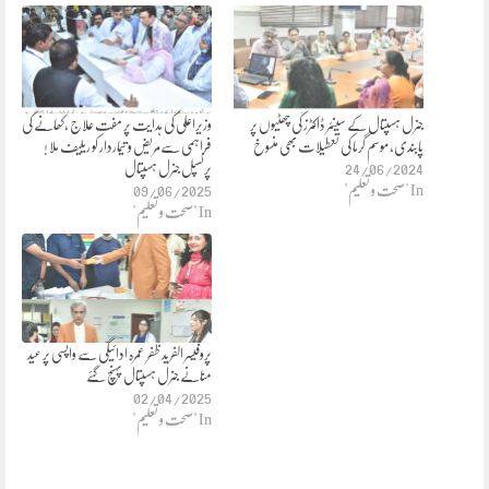
جنرل ہسپتال کے سینئر ڈاکٹرز کی چھٹیوں پر
وزیراعلی کی ہدایت پر مفت علاج ،کھانے کی
پابندی، موسم گرما کی تعطیلات بھی منسوخ
فراہمی سےمریض و تیماردار کو ریلیف ملا !
24/06/2024
پرنسپل جنرل ہسپتال
In "صحت و تعلیم"
09/06/2025
In "صحت و تعلیم"
پروفیسر الفرید ظفر عمرہ ادائیگی سے واپسی پر عید
منانے جنرل ہسپتال پہنچ گئے
02/04/2025
In "صحت و تعلیم"