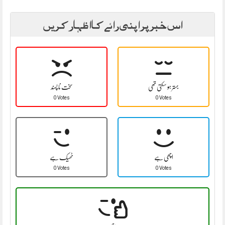
اس خبر پر اپنی رائے کا اظہار کریں
بہتر ہو سکتی تھی
سخت نا پسند
0 Votes
0 Votes
اچھی ہے
ٹھیک ہے
0 Votes
0 Votes