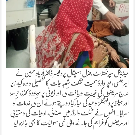
میڈیکل سپرنٹنڈنٹ جنرل ہسپتال پروفیسر ڈاکٹر فریاد حسین نے
ایمرجنسی، بچہ وارڈ سمیت مختلف شعبہ جات کا تفصیلی دورہ کیا، زیر
علاج مریضوں کی خیریت دریافت کی اور ڈیوٹی پر موجود ڈاکٹرز، نرسز
اور ہیلتھ پروفیشنلز کو عید کی مبارکباد دیتے ہوئے ان کی خدمات کو
سراہا۔ انہوں نے مختلف وارڈز میں صفائی، ادویات کی دستیابی
اور مریضوں کو فراہم کی جانے والی طبی سہولیات کا بھی جائزہ لیا۔