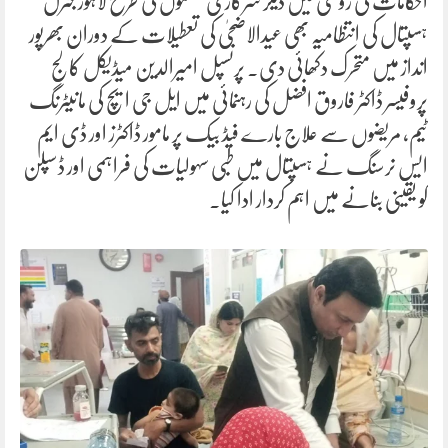
احکامات کی روشنی میں دیگر سرکاری محکموں کی طرح لاہور جنرل
ہسپتال کی انتظامیہ بھی عیدالاضحیٰ کی تعطیلات کے دوران بھرپور
انداز میں متحرک دکھائی دی۔ پرنسپل امیرالدین میڈیکل کالج
پروفیسر ڈاکٹر فاروق افضل کی رہنمائی میں ایل جی ایچ کی مانیٹرنگ
ٹیم، مریضوں سے علاج بارے فیڈ بیک پر مامور ڈاکٹرز اور ڈی ایم
ایس نرسنگ نے ہسپتال میں طبی سہولیات کی فراہمی اور ڈسپلن
کو یقینی بنانے میں اہم کردار ادا کیا۔