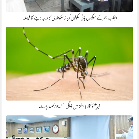
پنجاب بھر کے سیکڑوں ہائی سکولوں کو ہائر سکینڈری کا درجہ دینے کا فیصلہ
خیبر پختونخوا، 1ہفتے میں ڈینگی کے 35 کیسز رپورٹ