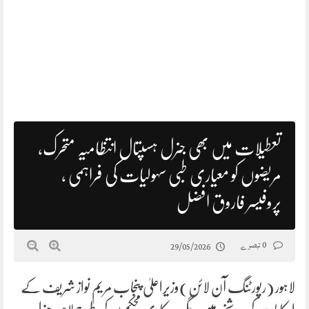
تعطیلات میں بھی جنرل ہسپتال انتظامیہ متحرک،
مریضوں کو معیاری طبی سہولیات کی فراہمی ,
پروفیسر فاروق افضل
0 تبصرے
29/05/2026
لاہور (رپورٹنگ آن لائن)وزیراعلیٰ پنجاب مریم نواز شریف کے