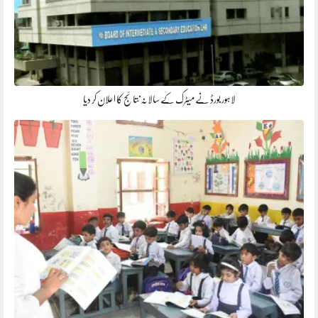
لاہور بورڈ نے میٹرک کے سالانہ نتائج کا اعلان کر دیا