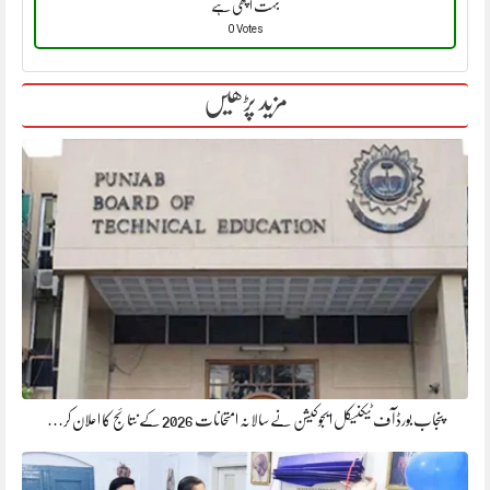
بہت اچھی ہے
0 Votes
مزید پڑھیں
پنجاب بورڈ آف ٹیکنیکل ایجوکیشن نے سالانہ امتحانات 2026 کے نتائج کا اعلان کر…