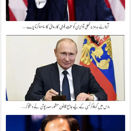
آبنائے ہرمز نہ کھلی تو ایران کو سخت فوجی کارروائی کا سامنا کرنا پڑے…
روس میں کرپٹو کرنسی کے لیے جامع قانون منظور، صدر پوتن نے دستخط کر…