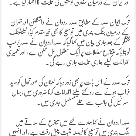
اور ایران کے درمیان سفارتی کوششوں کی حمایت کا اظہار کیا ہے۔
ترک ایوان صدر کے مطابق صدر اردوان نے واشنگٹن اور تہران
کے درمیان جنگ بندی میں توسیع کا بھی خیر مقدم کیا، ٹیلیفونک
گفتگو کے بعد جاری بیان میں کہا گیا کہ صدر اردوان نے صدر ٹرمپ
کو بتایا کہ متنازع معاملات پر ایک معقول حل ممکن ہے، اور تعمیری
اقدامات کیلئے ہماری حمایت جاری رہے گی۔
ترک صدر نے اس بات پر بھی زور دیا کہ لبنان کی صورتحال کو مزید
خراب ہونے سے روکنے کیلئے اقدامات کرنا ضروری ہیں، جہاں
اسرائیل کی جانب سے حملے مسلسل جاری ہیں۔
صدر اردوان نے کہا ہمارے خطے میں تنازع کے علاقے میں
جنگ بندی میں توسیع کا فیصلہ مثبت پیش رفت ہے، اور انہیں