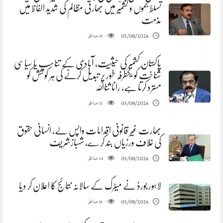
تسلط جموں و کشمیر میں بھارتی مظالم کی شدید الفاظ میں
مذمت
مناظر
05/08/2026
21
پاکستان کشمیر کی حیثیت، آبادی کے تناسب یا سیاسی
شناخت کو یکطرفہ طور پر تبدیل کرنے کی ہر کوشش کو
مسترد کرتا ہے، رانا ثنااللہ
مناظر
05/08/2026
21
بھارت غیر قانونی اقدامات واپس لے، انسانی حقوق
کی خلاف ورزیاں بند کرے، شہبازشریف
مناظر
05/08/2026
14
لاہور بورڈ نے میٹرک کے سالانہ نتائج کا اعلان کر دیا
مناظر
05/08/2026
16