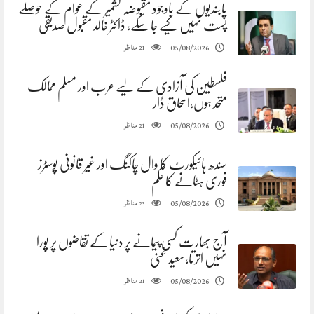
پابندیوں کے باوجود مقبوضہ کشمیر کے عوام کے حوصلے
پست نہیں کیے جا سکے، ڈاکٹر خالد مقبول صدیقی
مناظر
05/08/2026
21
فلسطین کی آزادی کے لیے عرب اور مسلم ممالک
متحد ہوں،اسحاق ڈار
مناظر
05/08/2026
21
سندھ ہائیکورٹ کا وال چاکنگ اور غیر قانونی پوسٹرز
فوری ہٹانے کا حکم
مناظر
05/08/2026
23
آج بھارت کسی پیمانے پر دنیا کے تقاضوں پر پورا
نہیں اترتا،سعید غنی
مناظر
05/08/2026
21