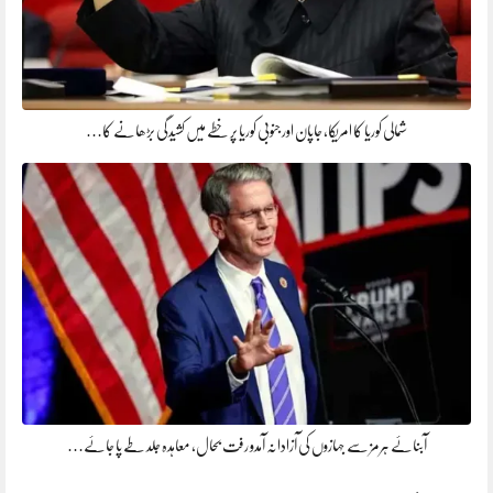
شمالی کوریا کا امریکا، جاپان اور جنوبی کوریا پر خطے میں کشیدگی بڑھانے کا…
آبنائے ہرمز سے جہازوں کی آزادانہ آمدو رفت بحال، معاہدہ جلد طے پا جائے…