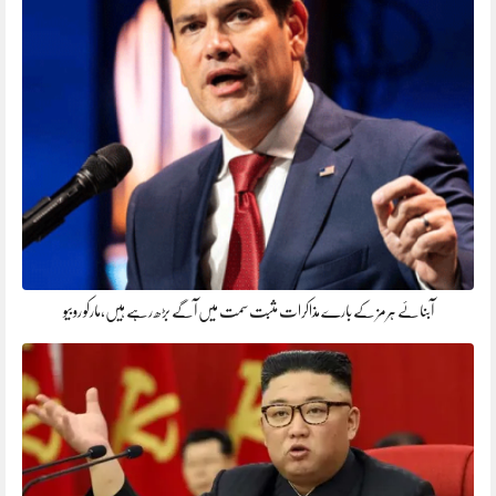
آبنائے ہرمز کے بارے مذاکرات مثبت سمت میں آگے بڑھ رہے ہیں،مارکو روبیو