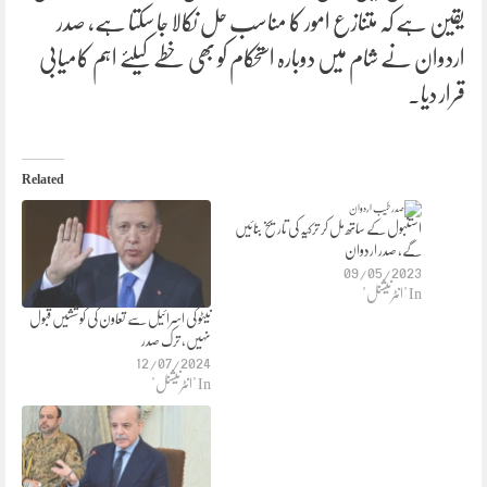
یقین ہے کہ متنازع امور کا مناسب حل نکالا جا سکتا ہے، صدر
اردوان نے شام میں دوبارہ استحکام کو بھی خطے کیلئے اہم کامیابی
قرار دیا۔
Related
استنبول کے ساتھ مل کر ترکیہ کی تاریخ بنائیں
گے، صدر اردوان
09/05/2023
In "انٹرنیشنل"
نیٹو کی اسرائیل سے تعاون کی کوششیں قبول
نہیں، ترک صدر
12/07/2024
In "انٹرنیشنل"