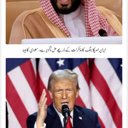
ایران امریکا جنگ کا مذاکرات کے ذریعے حل ناگزیر ہے، سعودی کابینہ