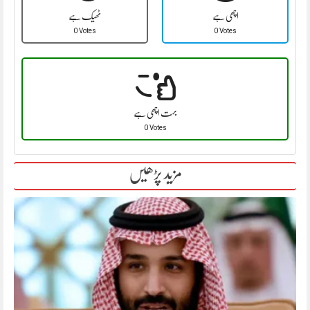
اچھی ہے
ٹھیک ہے
0 Votes
0 Votes
بہت اچھی ہے
0 Votes
مزید پڑھیں