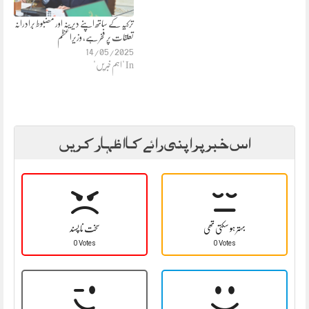
ترکیہ کے ساتھ اپنے دیرینہ اور مضبوط برادرانہ
تعلقات پر فخر ہے، وزیراعظم
14/05/2025
In "اہم خبریں"
اس خبر پر اپنی رائے کا اظہار کریں
بہتر ہو سکتی تھی
سخت نا پسند
0 Votes
0 Votes