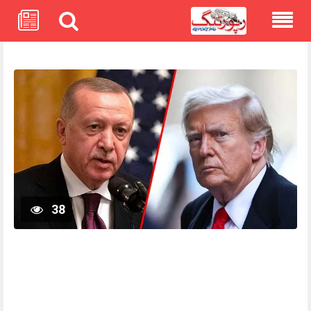
Skip
to
content
38