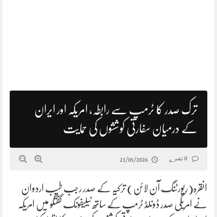
ترک صدر کا ٹرمپ سے رابطہ، امریکہ اور ایران
کے درمیان سفارتی کوششوں کی حمایت
0 تبصرے
21/05/2026
انقرہ(رپورٹنگ آن لائن) ترکیہ کے صدر رجب طیب اردوان
نے امریکی صدر ڈونلڈ ٹرمپ کے ساتھ ٹیلیفونک گفتگو میں امریکہ