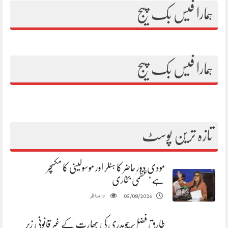
ہمارا فیس بک پیج
ہمارا فیس بک پیج
تازہ ترین پوسٹ
مودی دور حاضر کا ہٹلر اور موسولینی کا مکسچر
ہے’عظمیٰ بخاری
مناظر
05/08/2026
17
طارق فضل چوہدری کی بھارت کے غیر قانونی زیر