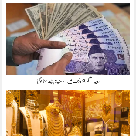
روپیہ مستحکم، انٹربینک میں ڈالر مزید 3 پیسے سستا ہوگیا