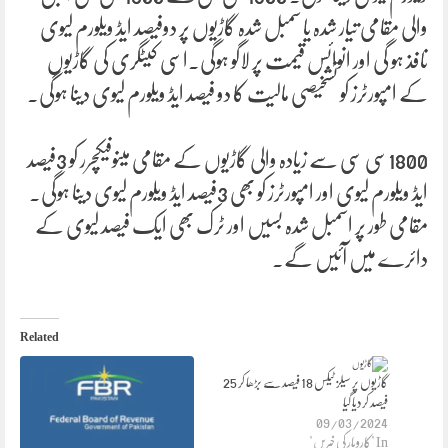
والی مقامی تیار شدہ یا سمبل شدہ گاڑیوں پر دوفیصد ایڈ ویلورم لیوی
نافذ ہو گی اور انوائس قیمت پر لاگو ہوگی۔اسی کیٹگری کی گاڑیوں
کے امپورٹرز کو تشخیصی مالیت کا دو فیصد ایڈ ویلورم لیوی دینا ہوگی۔
1800سی سی سے زیادہ والی گاڑیوں کے مقامی مینوفیکچرر کو 3فیصد
ایڈ ویلورم لیوی اور امپورٹرز کو بھی 3فیصد ایڈ ویلورم لیوی دینا ہوگی۔
مقامی طور پر اسمبل شدہ بسیں اور ٹرک بھی ایک فیصد لیوی کے
دائرے میں آئیں گے۔
Related
گاڑیوں پر سیلز ٹیکس 18 فیصد سے بڑھا کر 25
فیصد کردیا گیا
09/03/2024
In "کاروبار کی خبریں"