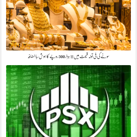
سونے کی فی تولہ قیمت میں 11 ہزار 300 روپے کا ہوش ربا اضافہ