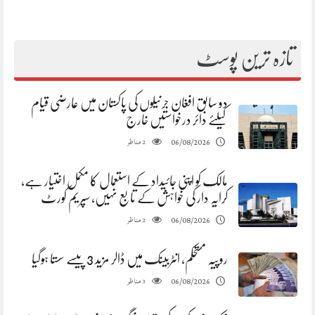
تازہ ترین پوسٹ
دو سابق افغان جرنیلوں کی پاکستان میں عارضی قیام
کیلئے دائر درخواستیں خارج
مناظر
06/08/2026
2
مالک کو اپنی جائیداد کے استعمال کا مکمل اختیار ہے،
کرایہ دار کی خواہش کے تابع نہیں، سپریم کورٹ
مناظر
06/08/2026
2
روپیہ مستحکم، انٹربینک میں ڈالر مزید 3 پیسے سستا ہوگیا
مناظر
06/08/2026
3