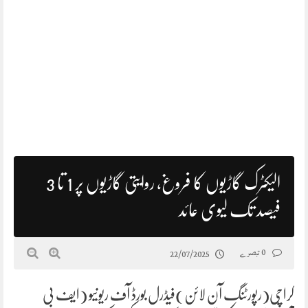
الیکٹرک گاڑیوں کا فروغ، روایتی گاڑیوں پر 1 تا 3
فیصد تک لیوی عائد
0 تبصرے
22/07/2025
کراچی(رپورٹنگ آن لائن)فیڈرل بورڈ آف ریونیو (ایف بی