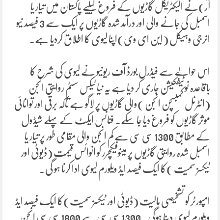
آر)نے الیکٹریکل گاڑیوں کے فروغ کیلیے پاکستان میں تیار یا
اسمبل کی جانے والی اور درآمد شدہ گاڑیوں پر ایک سے 3 فیصد نیو
انرجی وہیکل (این ای وی)اپنا لیوی کا اطلاق کردیا ہے۔
اس حوالے سے فیڈرل بورڈ آف ریونیو نے لیوی کی شرح کا
باقاعدہ نوٹیفکیشن جاری کر دیا ہے یہ نیا ٹیکس سسٹم روایتی انجن
(انٹرنل کمبسچن انجن )والی گاڑیوں پر لاگو ہے تاکہ برقی اور توانائی
موثر گاڑیوں کو فروغ دیا جا سکے۔ فنانس ایکٹ کے پہلے شیڈول
کے مطابق 1300 سی سی سے کم انجن والی مقامی طور پر تیار یا
اسمبل شدہ روایتی گاڑیوں پر مینوفیکچرر کو انوائس قیمت (ڈیوٹی اور
ٹیکسز سمیت )کا ایک فیصد ایڈ ویلورم لیوی ادا کرنا ہو گی۔
امپورٹر کو تشخیصی مالیت (ڈیوٹی اور ٹیکسز سمیت)کا ایک فیصد ایڈ
ویلورم لیوی دینا ہوگی۔ 1300 سی سی سے 1800 سی سی انجن