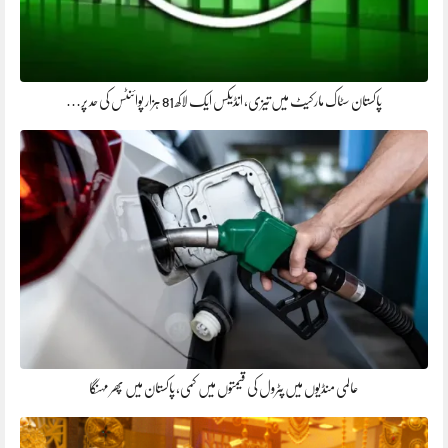
پاکستان سٹاک مارکیٹ میں تیزی، انڈیکس ایک لاکھ 81 ہزار پوائنٹس کی حد پر…
عالمی منڈیوں میں پٹرول کی قیمتوں میں کمی، پاکستان میں پھر مہنگا