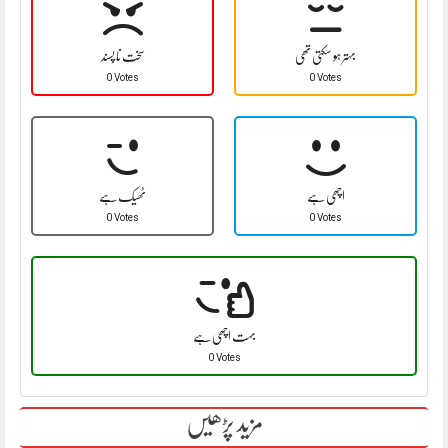
بہتر ہو سکتی تھی
سخت نا پسند
0 Votes
0 Votes
اچھی ہے
ٹھیک ہے
0 Votes
0 Votes
بہت اچھی ہے
0 Votes
مزید پڑھیں