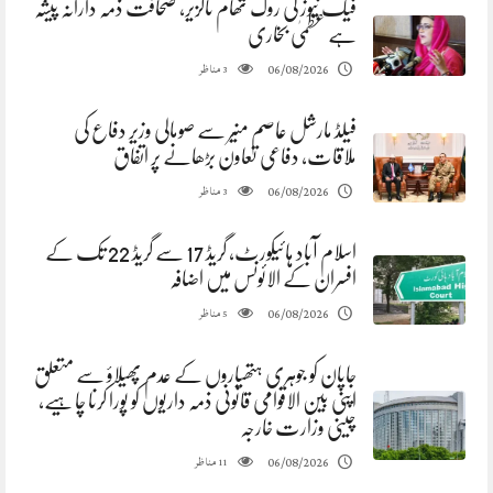
فیک نیوز کی روک تھام ناگزیر، صحافت ذمہ دارانہ پیشہ
ہے عظمیٰ بخاری
مناظر
06/08/2026
3
فیلڈ مارشل عاصم منیر سے صومالی وزیر دفاع کی
ملاقات، دفاعی تعاون بڑھانے پر اتفاق
مناظر
06/08/2026
3
اسلام آباد ہائیکورٹ، گریڈ 17 سے گریڈ 22 تک کے
افسران کے الائونس میں اضافہ
مناظر
06/08/2026
5
جاپان کو جوہری ہتھیاروں کے عدم پھیلاؤ سے متعلق
اپنی بین الاقوامی قانونی ذمہ داریوں کو پورا کرنا چاہیے،
چینی وزارت خارجہ
مناظر
06/08/2026
11