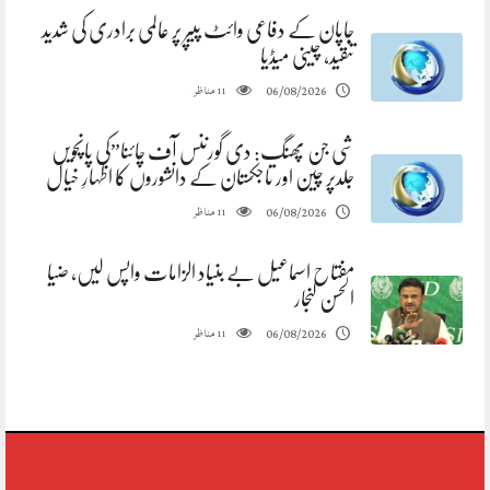
جاپان کے دفاعی وائٹ پیپر پر عالمی برادری کی شدید
تنقید، چینی میڈیا
مناظر
06/08/2026
11
شی جن پھنگ: دی گورننس آف چائنا”کی پانچویں
جلدپر چین اور تاجکستان کے دانشوروں کا اظہارِ خیال
مناظر
06/08/2026
11
مفتاح اسماعیل بے بنیاد الزامات واپس لیں، ضیا
الحسن لنجار
مناظر
06/08/2026
11