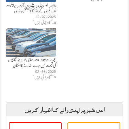
پیٹرول اور ڈیزل پر چلنے والی گاڑیوں پر 3فیصد
تک لیوی کے نفاذ کا نوٹیفکیشن جاری
19/07/2025
In "کاروبار کی خبریں"
بجٹ 2025ـ26: مقامی طور پر تیار گاڑیوں
کی قیمت میں بڑے اضافے کا امکان
02/06/2025
In "کاروبار کی خبریں"
اس خبر پر اپنی رائے کا اظہار کریں