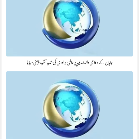
جاپان کے دفاعی وائٹ پیپر پر عالمی برادری کی شدید تنقید، چینی میڈیا