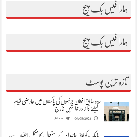
ہمارا فیس بک پیج
ہمارا فیس بک پیج
تازہ ترین پوسٹ
دو سابق افغان جرنیلوں کی پاکستان میں عارضی قیام
کیلئے دائر درخواستیں خارج
مناظر
06/08/2026
23
مالک کو اپنی جائیداد کے استعمال کا مکمل اختیار ہے،