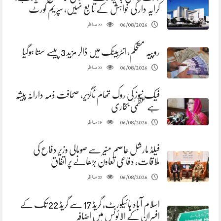
کرایہ دار کی خواہش کے تابع نہیں، سپریم کورٹ
مناظر
06/08/2026
22
روپیہ مستحکم، انٹربینک میں ڈالر مزید 3 پیسے سستا ہوگیا
مناظر
06/08/2026
22
فیک نیوز کی روک تھام ناگزیر، صحافت ذمہ دارانہ پیشہ
ہے عظمیٰ بخاری
مناظر
06/08/2026
19
فیلڈ مارشل عاصم منیر سے صومالی وزیر دفاع کی
ملاقات، دفاعی تعاون بڑھانے پر اتفاق
مناظر
06/08/2026
23
اسلام آباد ہائیکورٹ، گریڈ 17 سے گریڈ 22 تک کے
افسران کے الائونس میں اضافہ