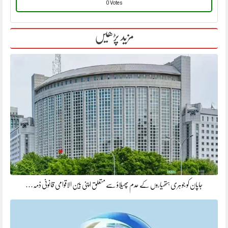
0 Votes
مزید پڑھیں
جاپان کو جوہری ہتھیاروں کے عدم پھیلاؤ سے متعلق اپنی بین الاقوامی قانونی ذمہ…