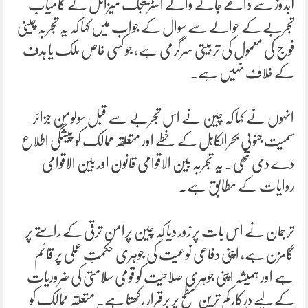
آبدوز سے داغے جانے والے اسٹریٹجک میزائل کے کامیاب
تجربے کے حوالے سے سوال کے جواب میں کہا کہ یہ تجربہ چینی
فوج کی معمول کی تربیتی سرگرمی ہے، جو کسی خاص ملک یا ہدف
کے خلاف نہیں ہے۔
انہوں نے کہا کہ چین نے اس تجربے سے قبل سولومن جزائر
سمیت جنوبی بحرالکاہل کے خطے اور متعلقہ ممالک کو پیشگی اطلاع
دے دی تھی۔ یہ تجربہ بین الاقوامی قانون اور بین الاقوامی
روایات کے مطابق ہے۔
ترجمان نے اس بات پر زور دیا کہ چین پرامن ترقی کے راستے پر
گامزن ہے، اپنی دفاعی نوعیت کی جوہری حکمتِ عملی پر قائم
ہے اور ہمیشہ اپنی جوہری صلاحیت کو قومی سلامتی کی ضروریات
کے لیے درکار کم ترین سطح پر برقرار رکھتا ہے۔ متعلقہ ممالک کو