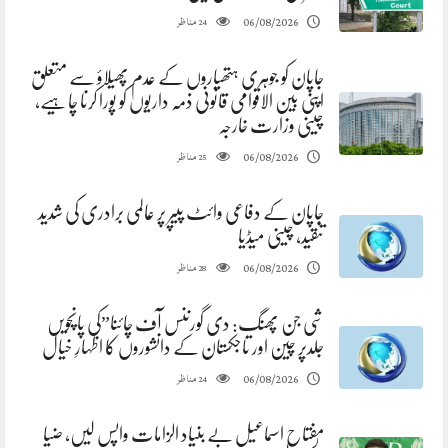
مناظر
06/08/2026
24
جاپان کو جوہری ہتھیاروں کے عدم پھیلاؤ سے متعلق
اپنی بین الاقوامی قانونی ذمہ داریوں کو پورا کرنا چاہیے،
چینی وزارت خارجہ
مناظر
06/08/2026
25
جاپان کے دفاعی وائٹ پیپر پر عالمی برادری کی شدید
تنقید، چینی میڈیا
مناظر
06/08/2026
28
شی جن پھنگ: دی گورننس آف چائنا”کی پانچویں
جلدپر چین اور تاجکستان کے دانشوروں کا اظہارِ خیال
مناظر
06/08/2026
24
مفتاح اسماعیل بے بنیاد الزامات واپس لیں، ضیا