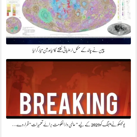
چین نے چاند کے مکمل ارضیاتی نقشے کا نیا ورژن تیار کر لیا
یونیسکو نے بیجنگ کو 2029 کے لیے ” عالمی دارالحکومت برائے تعمیرات” قرار دے…