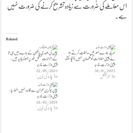
اس معاملے کی ضرورت سے زیادہ تشریح کرنے کی ضرورت نہیں
ہے۔
Related
امر یکہ ہما رے امور میں مداخلت کر تے ہو
چین کی جوہری پالیسی کے بارے میں جی 7
ئے چینی مفادات کو نقصان نہیں پہنچا سکتا،
کے الزامات مکمل طور پر جھوٹا بیانیہ ہیں۔
چینی وزارتِ خارجہ
چینی وزارت خارجہ
22/05/2023
30/01/2023
In "انٹرنیشنل"
In "چائنہ کی خبریں"
⁠⁠⁠⁠⁠⁠⁠چین یوکرین بحران سے فائدہ نہیں اٹھا رہا ،
چینی وزارت خارجہ
20/02/2024
In "چائنہ کی خبریں"