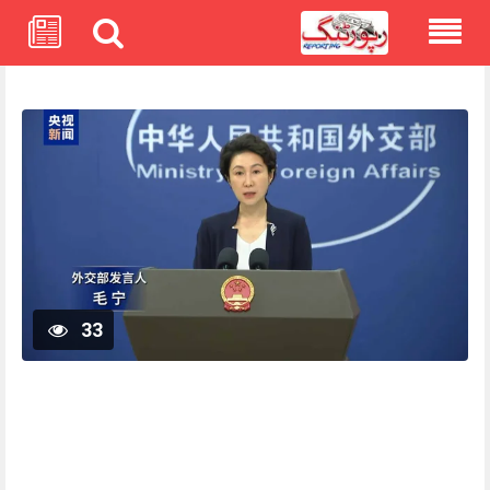
Skip
to
content
33