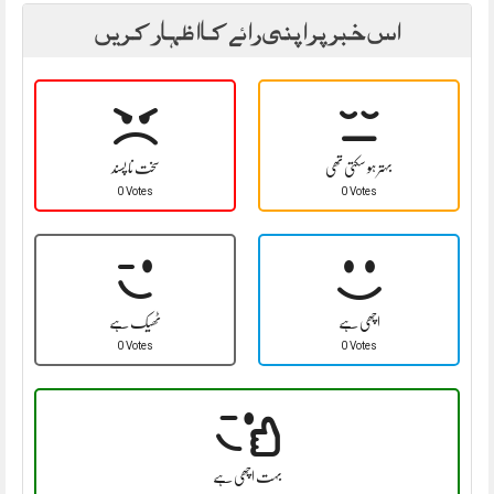
اس خبر پر اپنی رائے کا اظہار کریں
بہتر ہو سکتی تھی
سخت نا پسند
0 Votes
0 Votes
اچھی ہے
ٹھیک ہے
0 Votes
0 Votes
بہت اچھی ہے