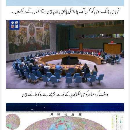
شی جن پھنگ: دی گورننس آف چائنا”کی پانچویں جلدپر چین اور تاجکستان کے دانشوروں…
دہشت گرد عناصر کو نئی ٹیکنالوجیز کے ذریعے پھیلنے سے روکا جائے، چین