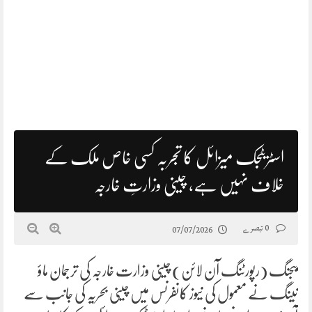
اسٹریٹجک میزائل کا تجربہ کسی خاص ملک کے
خلاف نہیں ہے، چینی وزارتِ خارجہ
0 تبصرے
07/07/2026
بیجنگ (رپورٹنگ آن لائن) چینی وزارت خارجہ کی ترجمان ماؤ
نینگ نے معمول کی نیوز کانفرنس میں چینی بحریہ کی جانب سے