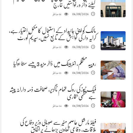
کیلئے دائر درخواستیں خارج
مناظر
06/08/2026
16
مالک کو اپنی جائیداد کے استعمال کا مکمل اختیار ہے،
کرایہ دار کی خواہش کے تابع نہیں، سپریم کورٹ
مناظر
06/08/2026
15
روپیہ مستحکم، انٹربینک میں ڈالر مزید 3 پیسے سستا ہوگیا
مناظر
06/08/2026
15
فیک نیوز کی روک تھام ناگزیر، صحافت ذمہ دارانہ پیشہ
ہے عظمیٰ بخاری
مناظر
06/08/2026
14
فیلڈ مارشل عاصم منیر سے صومالی وزیر دفاع کی
ملاقات، دفاعی تعاون بڑھانے پر اتفاق