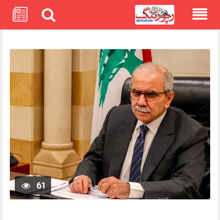
Skip
to
content
61