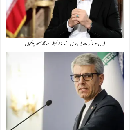
ایران غزہ مذاکرات میں حماس کے ساتھ کھڑا رہے گا،مسعود پزشکیان