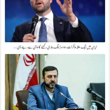
ایران میں ایک حلقہ مذاکرات، دوسرا جنگ جاری رکھنے کا حامی ہے، جے ڈی…