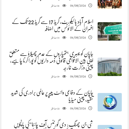
مناظر
06/08/2026
16
اسلام آباد ہائیکورٹ، گریڈ 17 سے گریڈ 22 تک کے
افسران کے الائونس میں اضافہ
مناظر
06/08/2026
15
جاپان کو جوہری ہتھیاروں کے عدم پھیلاؤ سے متعلق
اپنی بین الاقوامی قانونی ذمہ داریوں کو پورا کرنا چاہیے،
چینی وزارت خارجہ
مناظر
06/08/2026
19
جاپان کے دفاعی وائٹ پیپر پر عالمی برادری کی شدید
تنقید، چینی میڈیا
مناظر
06/08/2026
22
شی جن پھنگ: دی گورننس آف چائنا”کی پانچویں