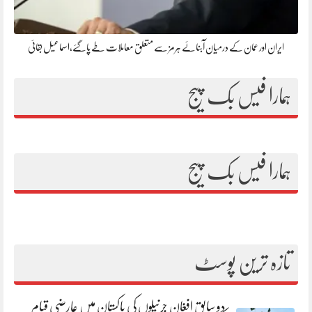
ایران اور عمان کے درمیان آبنائے ہرمز سے متعلق معاملات طے پاگئے،اسماعیل بقائی
ہمارا فیس بک پیج
ہمارا فیس بک پیج
تازہ ترین پوسٹ
دو سابق افغان جرنیلوں کی پاکستان میں عارضی قیام