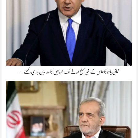
نیتن یاہو کا حماس کے غیر مسلح ہونے تک غزہ میں کارروائیاں جاری رکھنے…