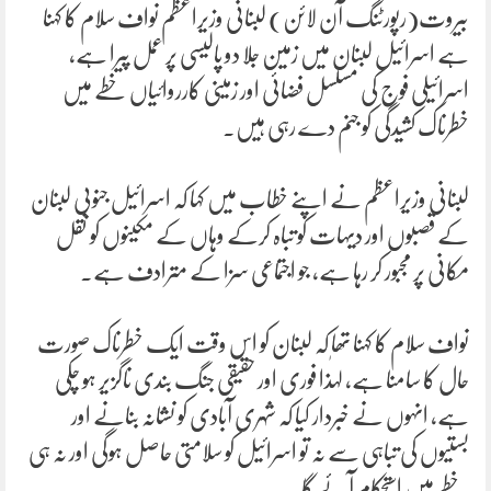
بیروت(رپورٹنگ آن لائن) لبنانی وزیراعظم نواف سلام کا کہنا
ہے اسرائیل لبنان میں زمین جلا دو پالیسی پر عمل پیرا ہے،
اسرائیلی فوج کی مسلسل فضائی اور زمینی کارروائیاں خطے میں
خطرناک کشیدگی کو جنم دے رہی ہیں۔
لبنانی وزیراعظم نے اپنے خطاب میں کہا کہ اسرائیل جنوبی لبنان
کے قصبوں اور دیہات کو تباہ کرکے وہاں کے مکینوں کو نقل
مکانی پر مجبور کر رہا ہے، جو اجتماعی سزا کے مترادف ہے۔
نواف سلام کا کہنا تھا کہ لبنان کو اس وقت ایک خطرناک صورت
حال کا سامنا ہے، لہٰذا فوری اور حقیقی جنگ بندی ناگزیر ہو چکی
ہے، انہوں نے خبردار کیا کہ شہری آبادی کو نشانہ بنانے اور
بستیوں کی تباہی سے نہ تو اسرائیل کو سلامتی حاصل ہوگی اور نہ ہی
خطے میں استحکام آئے گا۔