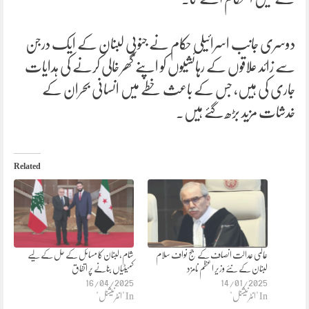
دوسری جانب اسرائیلی حکام نے جنوبی لبنان کے ایک درجن
سے زائد علاقوں کے رہائشیوں کو اپنے گھر خالی کرنے کی ہدایات
جاری کی ہیں، جس کے باعث خطے میں انسانی بحران کے
خدشات مزید بڑھ گئے ہیں۔
Related
عالمی عدالت انصاف کے جج نواف سلام
شام،لبنان کا مسائل کے حل کے لیے
لبنان کے نئے وزیر اعظم نامزد
کمیٹیاں بنانے پر اتفاق
16/04/2025
14/01/2025
In "انٹرنیشنل"
In "انٹرنیشنل"