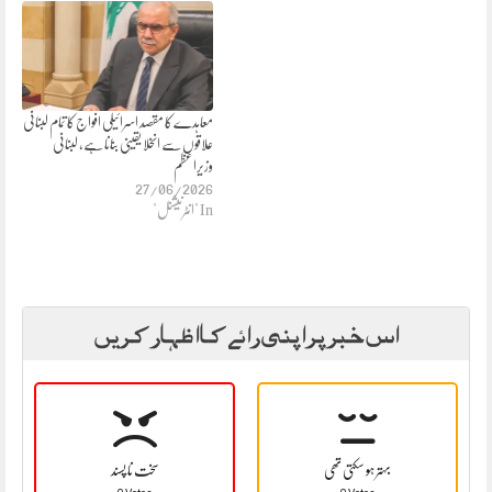
معاہدے کا مقصد اسرائیلی افواج کا تمام لبنانی
علاقوں سے انخلا یقینی بنانا ہے، لبنانی
وزیراعظم
27/06/2026
In "انٹرنیشنل"
اس خبر پر اپنی رائے کا اظہار کریں
بہتر ہو سکتی تھی
سخت نا پسند