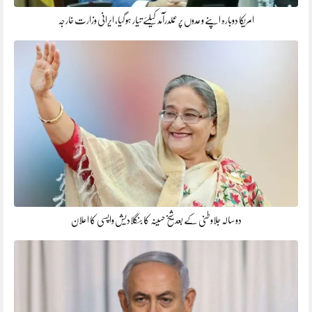
امریکا دوبارہ اپنے وعدوں پر عملدرآمد کیلئے تیار ہو گیا، ایرانی وزارت خارجہ
دو سالہ جلاوطنی کے بعد شیخ حسینہ کا بنگلادیش واپسی کا اعلان