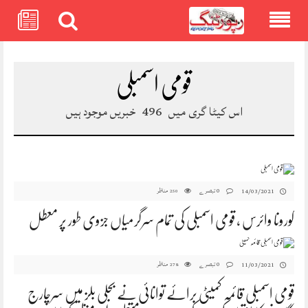
Skip
to
content
قومی اسمبلی
اس کیٹا گری میں
496
خبریں موجود ہیں
0 تبصرے
مناظر
14/03/2021
250
کورونا وائرس ، قومی اسمبلی کی تمام سرگرمیاں جزوی طور پر معطل
0 تبصرے
مناظر
11/03/2021
278
قومی اسمبلی قائمہ کمیٹی برائے توانائی نے بجلی بلز میں سرچارج