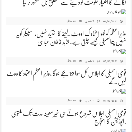
لگانے کا اختیار حکومت کو دینے سے متعلق بل منظور کر لیا
0 تبصرے
مناظر
09/03/2021
303
وزیراعظم کو خود اعتماد ک اووٹ لینے کا اختیار نہیں، اسپیکر کویہ
نہیں پتااسمبلی کیسے چلتی ہے، شاہد خاقان عباسی
0 تبصرے
مناظر
05/03/2021
239
قومی اسمبلی کا اجلاس کل سوا 12بجے ہوگا ،وزیر اعظم اعتماد کا ووٹ
لیں گے
0 تبصرے
مناظر
04/03/2021
265
قومی اسمبلی اجلاس شروع ہوتے ہی غیر معینہ مدت تک ملتوی
،اپوزیشن کا احتجاج