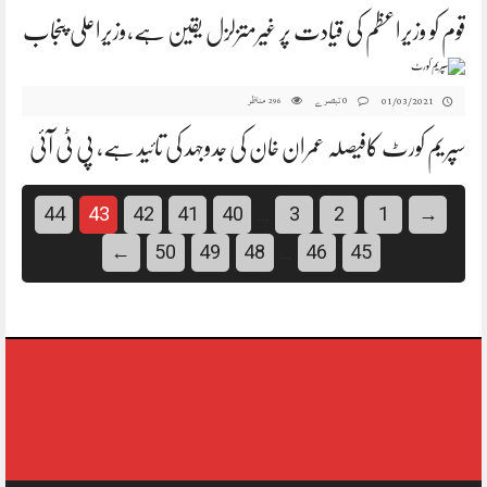
قوم کو وزیراعظم کی قیادت پر غیرمتزلزل یقین ہے،وزیراعلی پنجاب
0 تبصرے
مناظر
01/03/2021
296
سپریم کورٹ کافیصلہ عمران خان کی جدوجہد کی تائید ہے، پی ٹی آئی
44
43
42
41
40
3
2
1
→
…
←
50
49
48
46
45
…