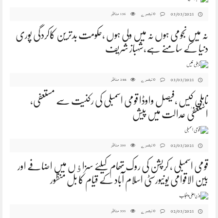
0 تبصرے
مناظر
03/03/2021
136
نہ میں نجومی ہوں نہ میں ولی ہوں ،حکومت بدترین کاکردگی پوری
دنیا کے سامنے ہے،شہباز شریف
0 تبصرے
مناظر
03/03/2021
288
ناہلی کیس ،فیصل واوڈا قومی اسمبلی کی رکنیت سے مستعفی،
استعفیٰ عدالت میں پیش
0 تبصرے
مناظر
02/03/2021
290
قومی اسمبلی ، کرپشن کی روک تھام کیلئے سزاﺅں میں اضافے اور
بین الاقوامی یونیورسٹی اسلام آباد کے قیام کا بل منظور
0 تبصرے
مناظر
02/03/2021
335