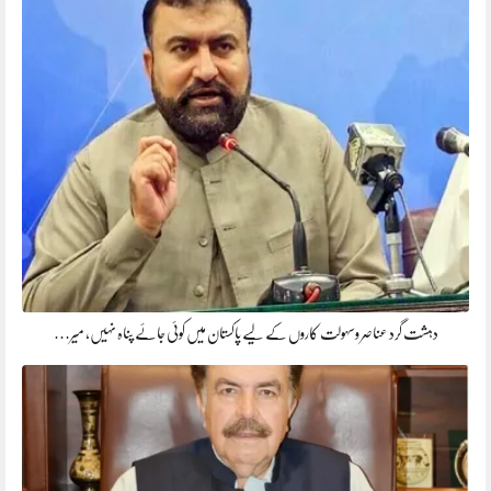
دہشت گرد عناصر وسہولت کاروں کے لیے پاکستان میں کوئی جائے پناہ نہیں، میر…