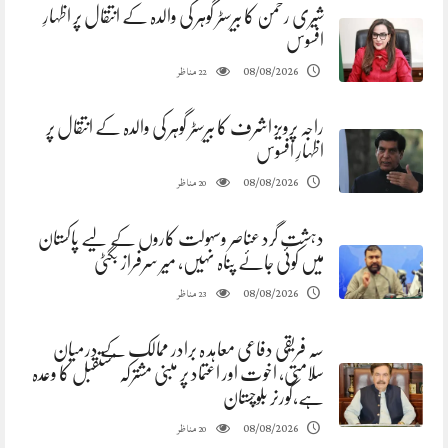
شیری رحمن کا بیرسٹر گوہر کی والدہ کے انتقال پر اظہارِ
افسوس
مناظر
08/08/2026
22
راجہ پرویز اشرف کا بیرسٹر گوہر کی والدہ کے انتقال پر
اظہارِ افسوس
مناظر
08/08/2026
20
دہشت گرد عناصر وسہولت کاروں کے لیے پاکستان
میں کوئی جائے پناہ نہیں، میر سرفراز بگٹی
مناظر
08/08/2026
23
سہ فریقی دفاعی معاہد ہ برادر ممالک کے درمیان
سلامتی، اخوت اور اعتماد پر مبنی مشترکہ مستقبل کا وعدہ
ہے،گورنر بلوچستان
مناظر
08/08/2026
20