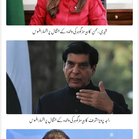
شیری رحمن کا بیرسٹر گوہر کی والدہ کے انتقال پر اظہارِ افسوس
راجہ پرویز اشرف کا بیرسٹر گوہر کی والدہ کے انتقال پر اظہارِ افسوس