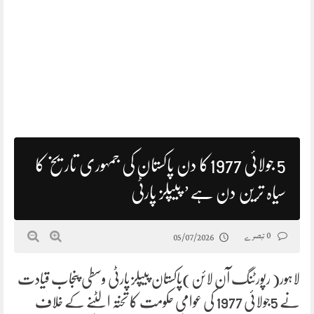
5 جولائی 1977کا دن پاکستان کی جمہوری تاریخ کا
سیاہ ترین دن ہے’ پیپلز پارٹی
0 تبصرے
05/07/2026
لاہور( رپورٹنگ آن لائن)پاکستان پیپلز پارٹی وسطی پنجاب قیادت
نے 5جولائی 1977 کی عوامی حکومت کا تختہ الٹنے کے خلاف