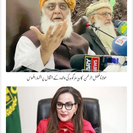
مولانا فضل الرحمن کا بیرسٹر گوہر کی والدہ کے انتقال پر اظہارِ افسوس