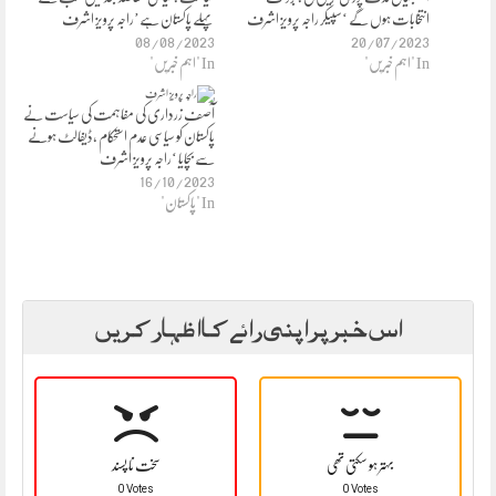
انتخابات ہوں گے ‘سپیکر راجہ پرویز اشرف
پہلے پاکستان ہے’راجہ پرویز اشرف
08/08/2023
20/07/2023
In "اہم خبریں"
In "اہم خبریں"
آصف زرداری کی مفاہمت کی سیاست نے
پاکستان کو سیاسی عدم استحکام ،ڈیفالٹ ہونے
سے بچایا ‘راجہ پرویز اشرف
16/10/2023
In "پاکستان"
اس خبر پر اپنی رائے کا اظہار کریں
بہتر ہو سکتی تھی
سخت نا پسند
0 Votes
0 Votes