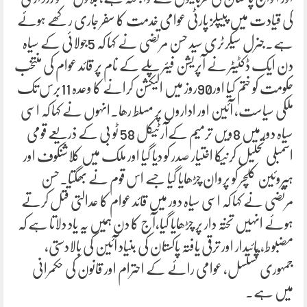
کی قیادت میں پیپلز پارٹی عوامی خدمت کا سفر جاری رکھے ہوئے
ہے۔جنرل سیکرٹری سید حسن مرتضی نے کہا کہ 5جولائی کے سیاہ
دن ایک ڈکٹیٹر نے آپریشن فیئر پلے کے نام پر قائد عوام کی منتخب
حکومت کو ختم کیا اور90روز میں الیکشن کرانے کا وعدہ 11برس تک
ملکی سیاست، آئین اور اداروں پر مسلط رھا۔انہوں نے کہا کہ اسی
سیاہ دور میں 8ویں ترمیم کےآرٹیکل 58 ٹو بی کے ذریعے قومی
اسمبلی تحلیل کرنیکا اختیار صدر کو دیا گیا اور ملک میں کلاشنکوف اور
ہیروئین کلچر کو پروان چڑھایا گیا جسے اس قوم نے بھگتا۔حسن
مرتضی نے کہا کہ اسی سیاہ دور میں قائد عوام کا عدالتی قتل کرتے
ہوئے انہیں تختہ دار پر چڑھایا گیا،آج کا دن ہمیں یہ یاد دلاتا ہے کہ
مضبوط، پائیدار اور ترقی یافتہ پاکستان کی بنیاد آئین کی بالادستی،
جمہوری تسلسل، عوامی رائے کے احترام اور قانون کی حکمرانی
میں ہے۔