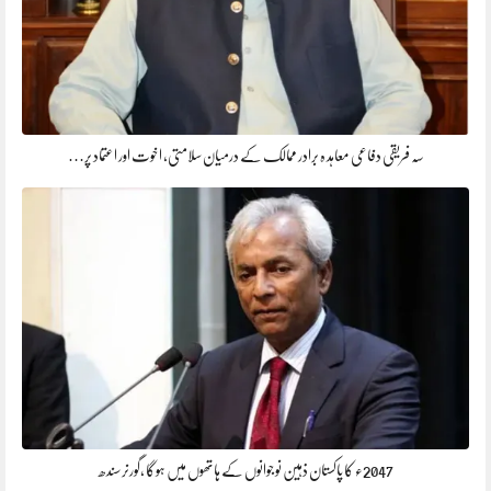
سہ فریقی دفاعی معاہد ہ برادر ممالک کے درمیان سلامتی، اخوت اور اعتماد پر…
2047ء کا پاکستان ذہین نوجوانوں کے ہاتھوں میں ہوگا ،گورنرسندھ