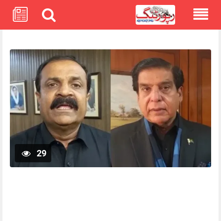
Skip
to
content
29