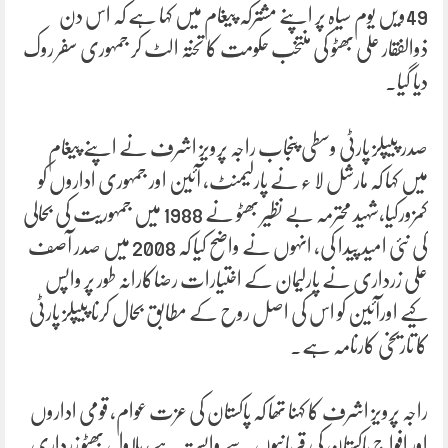
49ویں یوم سیاہ پر اپنے مشترکہ پیغام میں کہا ہے کہ اس دن
ذوالفقار علی بھٹو کی منتخب حکومت کا تختہ الٹ کر جمہوری سفر روک
دیا گیا۔
صدر پیپلز پارٹی وسطی پنجاب راجہ پرویز اشرف نے اپنے پیغام
میں کہا کہ مارشل لا ء نے پارلیمنٹ، آئین اور جمہوری اداروں کو
کمزورکیا،شہید محترمہ بے نظیر بھٹو نے 1988 میں جمہوریت کی بحالی
کی نئی امید پیدا کی، انہوں نے واضح کیا کہ 2008 میں صدر آصف
علی زرداری نے پارلیمان کے اختیارات رضاکارانہ طور پر واپس
کیے اورآئین کو اس کی اصل روح کے مطابق بحال کرنا پیپلز پارٹی
کا تاریخی کارنامہ ہے۔
راجہ پرویز اشرف کا کہنا تھا کہ پاکستان کی عزت عوام، قومی اداروں
اور افواج پاکستان کی قربانیوں سے وابستہ ہے، بلاول بھٹو زرداری