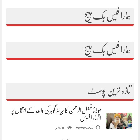
ہمارا فیس بک پیج
ہمارا فیس بک پیج
تازہ ترین پوسٹ
مولانا فضل الرحمن کا بیرسٹر گوہر کی والدہ کے انتقال پر
اظہارِ افسوس
مناظر
08/08/2026
27