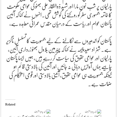
پارلیمان پر شب خون مارا اور شہید ذوالفقار علی بھٹو کی عوامی حکومت
کا خاتمہ جمہوری سفر کو روکنے کی کوشش تھی۔انہوں نے کہا کہ آئین
پاکستان عوام اور ریاست کے درمیان مقدس عمرانی معاہدہ ہے،
پاکستان کو اندھیروں سے نکالنے کے لیے جمہوریت کا تسلسل ناگزیر
ہے۔ شہزاد سعید چیمہ نے کہا کہ چیئرمین بلاول بھٹو زرداری آئین،
پارلیمان اور عوامی حقوق کی سیاست کر رہے ہیں، ہمیں ایسا پاکستان
چاہیے جہاں آوازیں دبائی نہ جائیں اور آئین کی بالادستی قائم ہو
کیونکہ جمہوریت ہی عوامی حقوق، آئینی بالادستی اور قومی استحکام کی
ضمانت ہے۔
Related
اسمبلیاں مدت پوری کریں گی ،بروقت
سیاست ،سیاسی مقاصد بعد میں سب سے