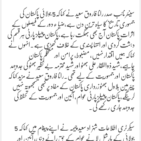
سینئر نائب صدر رانا فاروق سعید نے کہا کہ5 جولائی پاکستان کی
جمہوری تاریخ کا سیاہ ترین دن ہے،ضیا ء دور کے فیصلوں کے
اثرات پاکستان آج بھی بھگت رہا ہے،پاکستان پیپلز پارٹی ہر قسم کی
دہشت گردی اور انتہا پسندی کے خلاف کھڑی ہے۔انہوں نے
کہا کہ ہمیں اقتدار نہیں، مضبوط، پرامن اور مستحکم پاکستان
چاہیے،شہید ذوالفقار علی بھٹو اور شہید محترمہ بے نظیر بھٹو کی جدوجہد
پاکستان اور جمہوریت کے لیے تھی۔رانا فاروق سعید نے مزید کہا کہ
چیئرمین بلاول بھٹو زرداری پاکستان کے مفاد پر کبھی سمجھوتہ نہیں
کرینگے،پاکستان پیپلز پارٹی عوام، آئین اور جمہوریت کے تحفظ کی
جدوجہد جاری رکھے گی۔
سیکرٹری اطلاعات شہزاد سعید چیمہ نے اپنے پیغام میں کہا کہ 5
جولائی کے مارشل لا نے عوام کے حقِ رائے دہی، آئین اور