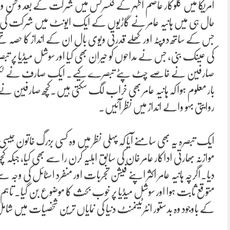
امریکا میں گلوکار عاصم اظہر کے کنسرٹس میں شرکت کے بعد وطن وا
حال ہی میں ہانیہ عامر نے گاڑیوں کے ایک ایونٹ میں شرکت کی، 
جس کے ساتھ دوپٹہ اور کھلے قدرتی ویوی بال ان کے انداز کا حصہ
کی عینک بنی، جس نے مداحوں کو حیران بھی کیا اور سوشل میڈیا پر تبصر
صارفین نے خاصے چٹ پٹے تبصرے کیے۔ ایک صارف نے لکھا کہ وہ ر
بار معلوم ہوا کہ ہانیہ عامر بھی خراب لگ سکتی ہیں۔کچھ صارفین نے 
روایتی بہو والے انداز میں نظر آئیں۔
ایک تبصرہ یہ بھی سامنے آیا کہ پہلی نظر میں وہ کسی بزرگ خاتون جی
موازنہ بھارتی اداکار عامر خان کی سابق اہلیہ کرن را سے بھی کیا، جب
دیا۔اگرچہ ہانیہ عامر اکثر اپنے فیشن تجربات اور منفرد اسٹائل کی و
متوقع ثابت ہوا اور سوشل میڈیا پر خوب بحث کا موضوع بن گیا۔ تاہم ہمی
کے باوجود وہ بدستور انٹرٹینمنٹ دنیا کی نمایاں ترین شخصیات میں شا