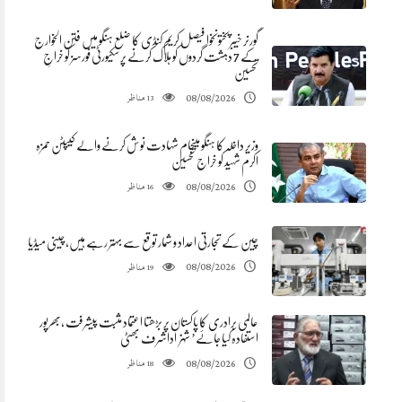
گورنر خیبرپختونخوا فیصل کریم کنڈی کا ضلع ہنگو میں فتن الخوارج
کے 7 دہشت گردوں کو ہلاک کرنے پر سکیورٹی فورسز کو خراجِ
تحسین
مناظر
08/08/2026
13
وزیر داخلہ کا ہنگو میںجام شہادت نوش کرنے والے کیپٹن حمزہ
اکرم شہید کو خراج تحسین
مناظر
08/08/2026
16
چین کے تجارتی اعداد و شمار توقع سے بہتر رہے ہیں، چینی میڈیا
مناظر
08/08/2026
19
عالمی برادری کا پاکستان پر بڑھتا اعتماد مثبت پیشرفت ،بھرپور
استفادہ کیا جائے’ شہزاداشرف بھٹی
مناظر
08/08/2026
18