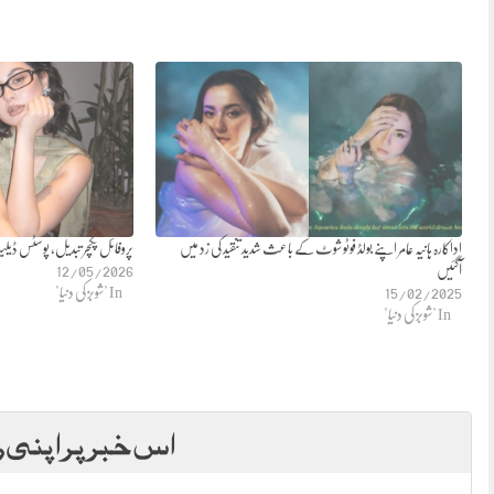
اداکارہ ہانیہ عامر اپنے بولڈ فوٹو شوٹ کے باعث شدید تنقید کی زد میں
پروفائل پکچر تبدیل، پوسٹس ڈیل
آگئیں
12/05/2026
15/02/2025
In "شوبز کی دنیا"
In "شوبز کی دنیا"
اس خبر پر اپنی ر