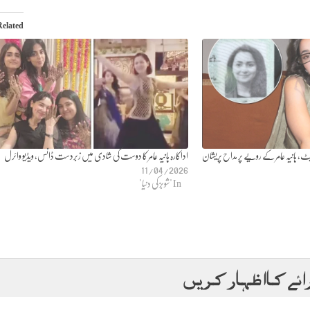
Related
یٹ، ہانیہ عامر کے رویے پر مداح پریشان
اداکارہ ہانیہ عامر کا دوست کی شادی میں زبردست ڈانس، ویڈیو وائرل
11/04/2026
In "شوبز کی دنیا"
ائے کا اظہار کریں