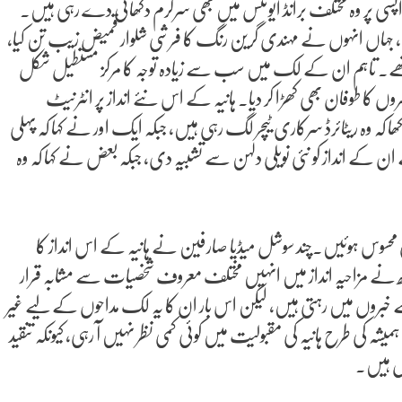
پسی پر وہ مختلف برانڈ ایونٹس میں بھی سرگرم دکھائی دے رہی ہیں۔
جہاں انہوں نے مہندی گرین رنگ کا فرشی شلوار قمیض زیب تن کیا،
 تھے۔ تاہم ان کے لک میں سب سے زیادہ توجہ کا مرکز مستطیل شکل
وں کا طوفان بھی کھڑا کر دیا۔ ہانیہ کے اس نئے انداز پر انٹرنیٹ
یٹائرڈ سرکاری ٹیچر لگ رہی ہیں، جبکہ ایک اور نے کہا کہ پہلی
ان کے انداز کو نئی نویلی دلہن سے تشبیہ دی، جبکہ بعض نے کہا کہ وہ
سی محسوس ہوئیں۔چند سوشل میڈیا صارفین نے ہانیہ کے اس انداز کا
کہ کچھ نے مزاحیہ انداز میں انہیں مختلف معروف شخصیات سے مشابہ قرار
جہ سے خبروں میں رہتی ہیں، لیکن اس بار ان کا یہ لک مداحوں کے لیے غیر
شہ کی طرح ہانیہ کی مقبولیت میں کوئی کمی نظر نہیں آ رہی، کیونکہ تنقید
مل ہیں۔