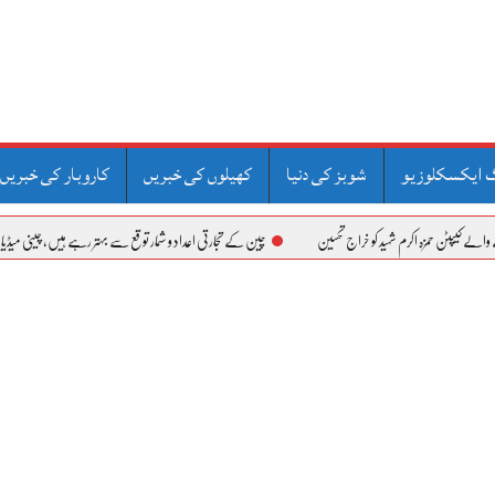
 ایکسکلوزیو
شوبز کی دنیا
کھیلوں کی خبریں
کاروبار کی خبریں
و خراج تحسین
چین کے تجارتی اعداد و شمار توقع سے بہتر رہے ہیں، چینی میڈیا
2047ء کا پاکستان ذہین نوجوانوں کے ہاتھوں میں ہوگا ،گورنرسندھ