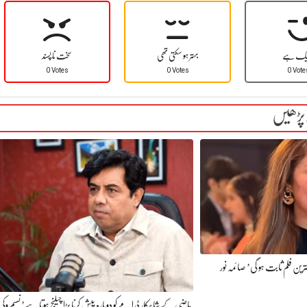
یک ہے
بہتر ہو سکتی تھی
سخت نا پسند
0 Votes
0 Votes
0 Vote
 پڑھیں
رین فلم ثابت ہو گی’ صائمہ نور
ماضی کے شاہکار ڈرامے کو دوبارہ پیش کرنا بڑا چیلنج ہوتا ہے’ نسیم وکی