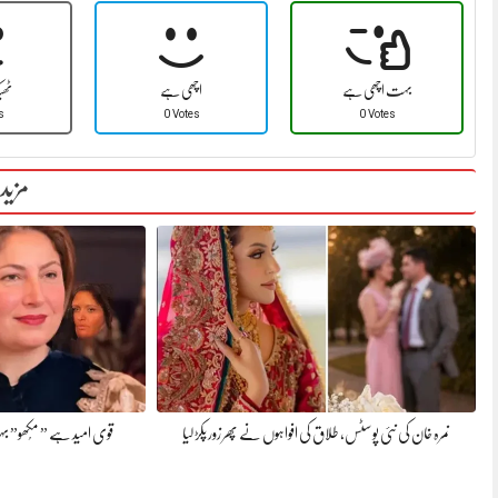
بہت اچھی ہے
اچھی ہے
ٹھ
s
0 Votes
0 Votes
مزید
نمرہ خان کی نئی پوسٹس، طلاق کی افواہوں نے پھر زور پکڑ لیا
قوی امید ہے ” مُکھو” بہت