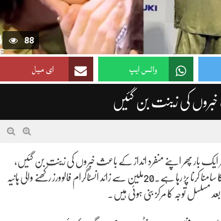
88
واٹس ایپ
ای میل
عث خبروں کی زینت بن گئیں
امر ایک بار پھر اپنے منفرد انداز کے باعث خبروں کی زینت بن گئیں،
تاہم اس بار تعریف کے بجائے انہیں سوشل میڈیا پر شدید ٹرولنگ کا سامنا کرنا پڑ رہا ہے۔20ملین سے زائد انسٹاگرام فالوورز رکھنے والی ہانیہ
د مسلسل توجہ کا مرکز بنی ہوئی ہیں۔