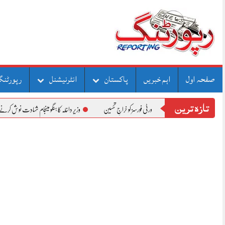
Skip
to
content
صفحہ اول
اہم خبریں
پاکستان
انٹرنیشنل
رپورٹنگ
تازہ ترین
وزیر داخلہ کا ہنگو میںجام شہادت نوش کرنے والے کیپٹن حمزہ اکرم شہید ک