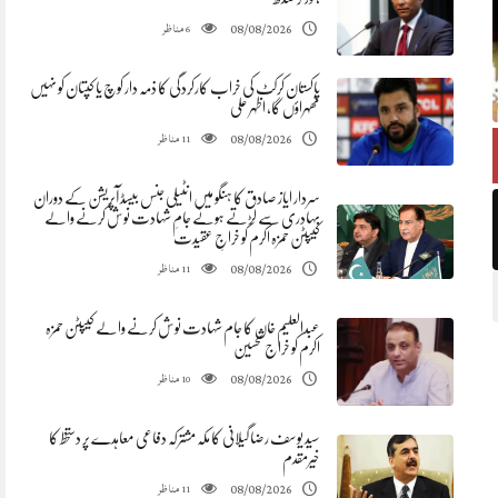
مناظر
08/08/2026
6
پاکستان کرکٹ کی خراب کارکردگی کا ذمہ دار کوچ یا کپتان کو نہیں
ٹھہراؤں گا، اظہر علی
مناظر
08/08/2026
11
سردار ایاز صادق کا ہنگو میں انٹیلی جنس بیسڈ آپریشن کے دوران
بہادری سے لڑتے ہوئے جامِ شہادت نوش کرنے والے
کیپٹن حمزہ اکرم کو خراجِ عقیدت
مناظر
08/08/2026
11
عبدالعلیم خان کا جام شہادت نوش کرنے والے کیپٹن حمزہ
اکرم کو خراج تحسین
مناظر
08/08/2026
10
سید یوسف رضا گیلانی کا مکہ مشترکہ دفاعی معاہدے پر دستخط کا
خیرمقدم
مناظر
08/08/2026
11