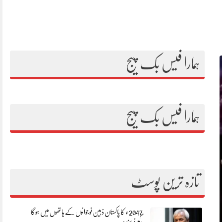
ہمارا فیس بک پیج
ہمارا فیس بک پیج
تازہ ترین پوسٹ
2047ء کا پاکستان ذہین نوجوانوں کے ہاتھوں میں ہوگا
،گورنرسندھ