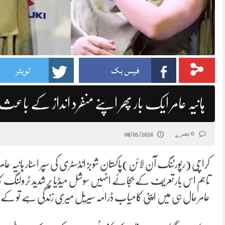
فیس بک
ٹویٹر
ہانیہ عامر ایک بار پھر اپنے منفرد انداز کے با
0 تبصرے
08/05/2026
کراچی (رپورٹنگ آن لائن)پاکستان شوبز انڈسٹری کی سپر اسٹار ہانیہ ع
عامر حال ہی میں اپنی کامیاب ڈرامہ سیریل میری زندگی ہے تو کے بع