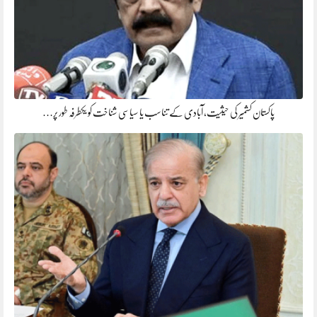
پاکستان کشمیر کی حیثیت، آبادی کے تناسب یا سیاسی شناخت کو یکطرفہ طور پر…