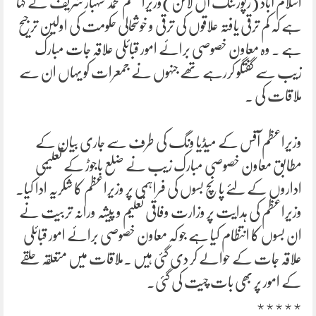
اسلام آباد (رپورٹنگ آں لائن)وزیراعظم محمد شہباز شریف نے کہا
ہے کہ کم ترقی یافتہ علاقوں کی ترقی و خوشحالی حکومت کی اولین ترجیح
ہے ۔ وہ معاون خصوصی برائے امور قبائلی علاقہ جات مبارک
زیب سے گفتگو کررہے تھے جنہوں نے جمعرات کو یہاں ان سے
ملاقات کی ۔
وزیراعظم آفس کے میڈیا ونگ کی طرف سے جاری بیان کے
مطابق معاون خصوصی مبارک زیب نے ضلع باجوڑ کے تعلیمی
اداروں کے لئے پانچ بسوں کی فراہمی پر وزیراعظم کا شکریہ ادا کیا۔
وزیراعظم کی ہدایت پر وزارت وفاقی تعلیم و پیشہ ورانہ تربیت نے
ان بسوں کا انتظام کیا ہے جو کہ معاون خصوصی برائے امور قبائلی
علاقہ جات کے حوالے کر دی گئی ہیں ۔ملاقات میں متعلقہ حلقے
کے امور پر بھی بات چیت کی گئی۔
٭٭٭٭٭