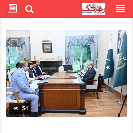
Skip
to
content
54