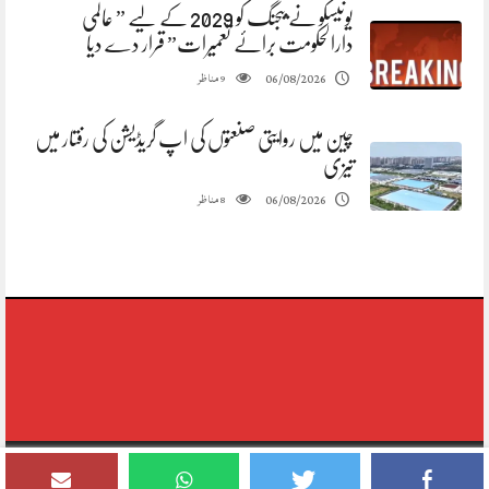
یونیسکو نے بیجنگ کو 2029 کے لیے ” عالمی
دارالحکومت برائے تعمیرات” قرار دے دیا
مناظر
06/08/2026
9
چین میں روایتی صنعتوں کی اپ گریڈیشن کی رفتار میں
تیزی
مناظر
06/08/2026
8
Copyright © 2020-2026,reporting Digital Group,rights Reserved.Theme
Designed By Siddique Meo #03334456813