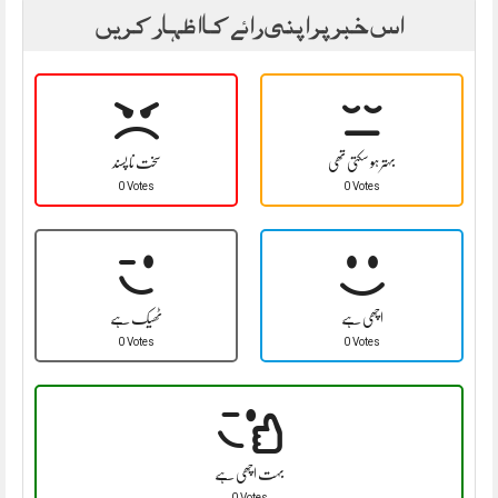
اس خبر پر اپنی رائے کا اظہار کریں
بہتر ہو سکتی تھی
سخت نا پسند
0 Votes
0 Votes
اچھی ہے
ٹھیک ہے
0 Votes
0 Votes
بہت اچھی ہے
0 Votes