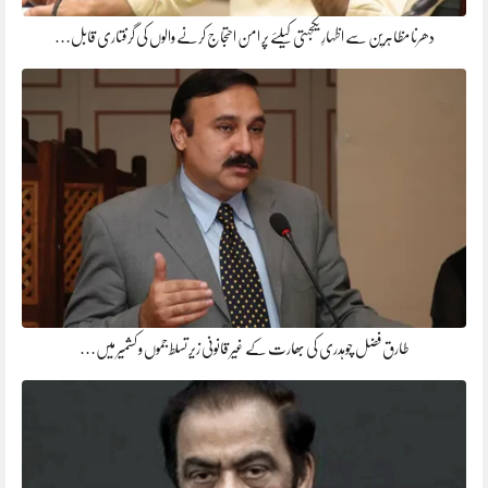
دھرنا مظاہرین سے اظہارِ یکجہتی کیلئے پر امن احتجاج کرنے والوں کی گرفتاری قابل…
طارق فضل چوہدری کی بھارت کے غیر قانونی زیر تسلط جموں و کشمیر میں…