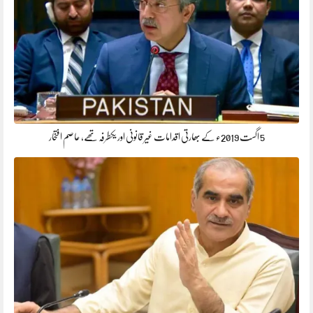
5 اگست 2019ء کے بھارتی اقدامات غیر قانونی اور یکطرفہ تھے، عاصم افتخار