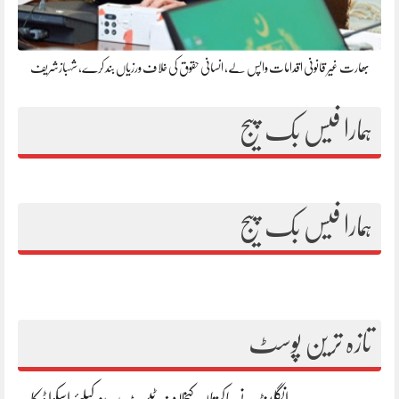
بھارت غیر قانونی اقدامات واپس لے، انسانی حقوق کی خلاف ورزیاں بند کرے، شہبازشریف
ہمارا فیس بک پیج
ہمارا فیس بک پیج
تازہ ترین پوسٹ