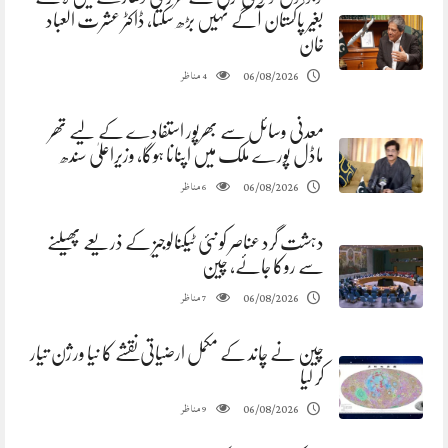
بغیر پاکستان آگے نہیں بڑھ سکتا، ڈاکٹر عشرت العباد
خان
مناظر
06/08/2026
4
معدنی وسائل سے بھرپور استفادے کے لیے تھر
ماڈل پورے ملک میں اپنانا ہوگا، وزیراعلیٰ سندھ
مناظر
06/08/2026
6
دہشت گرد عناصر کو نئی ٹیکنالوجیز کے ذریعے پھیلنے
سے روکا جائے، چین
مناظر
06/08/2026
7
چین نے چاند کے مکمل ارضیاتی نقشے کا نیا ورژن تیار
کر لیا
مناظر
06/08/2026
9