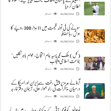
انگلینڈ نے پاکستان کیخلاف ٹیسٹ سیریز کیلئے اسکواڈ کا
اعلان کر دیا
مناظر
06/08/2026
0
سونے کی فی تولہ قیمت میں 11 ہزار 300 روپے کا
ہوش ربا اضافہ
مناظر
06/08/2026
2
(کل) ملک گیر پہیہ جام احتجاج، عوام باہر نکلیں’
جماعت اسلامی پنجاب
مناظر
06/08/2026
3
آبنائے ہرمز پر پیش رفت سے ایران اور امریکا کے
درمیان مذاکرات کی راہ ہموار ہوگی، ترجمان دفترِ خارجہ
مناظر
06/08/2026
4
نوجوانوں کو قومی ترقی کے مرکزی دھارے میں لائے