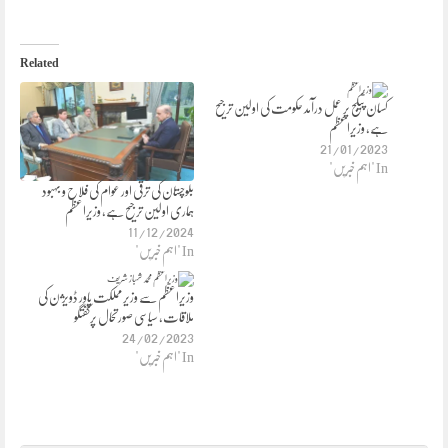
Related
کسان پیکج پر عمل درآمد حکومت کی اولین ترجیح
ہے، وزیراعظم
21/01/2023
In "اہم خبریں"
بلوچستان کی ترقی اور عوام کی فلاح و بہبود
ہماری اولین ترجیح ہے، وزیراعظم
11/12/2024
In "اہم خبریں"
وزیراعظم سے وزیر مملکت پاور ڈویژن کی
ملاقات، سیاسی صورتحال پرگفتگو
24/02/2023
In "اہم خبریں"