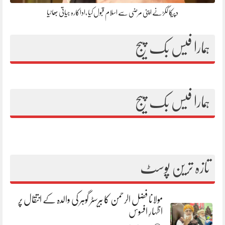
دپیکا ککڑنے اپنی مرضی سے اسلام قبول کیا ،اداکارہ جیاتی بھاٹیا
ہمارا فیس بک پیج
ہمارا فیس بک پیج
تازہ ترین پوسٹ
مولانا فضل الرحمن کا بیرسٹر گوہر کی والدہ کے انتقال پر
اظہارِ افسوس