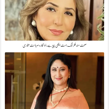
صحت مند فلرٹنگ بہت اچھی چیز ہے،اداکارہ صباحت بخاری