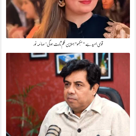
قوی امید ہے ” مُکھو” بہترین فلم ثابت ہو گی’ صائمہ نور