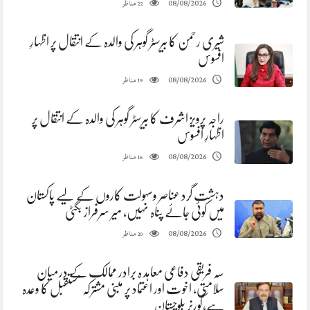
مناظر
08/08/2026
22
شیری رحمن کا بیرسٹر گوہر کی والدہ کے انتقال پر اظہارِ
افسوس
مناظر
08/08/2026
19
راجہ پرویز اشرف کا بیرسٹر گوہر کی والدہ کے انتقال پر
اظہارِ افسوس
مناظر
08/08/2026
16
دہشت گرد عناصر وسہولت کاروں کے لیے پاکستان
میں کوئی جائے پناہ نہیں، میر سرفراز بگٹی
مناظر
08/08/2026
20
سہ فریقی دفاعی معاہد ہ برادر ممالک کے درمیان
سلامتی، اخوت اور اعتماد پر مبنی مشترکہ مستقبل کا وعدہ
ہے،گورنر بلوچستان