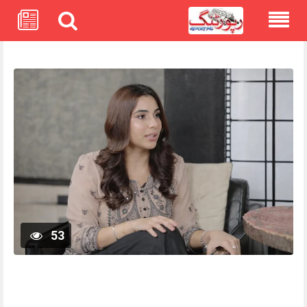
Skip
to
content
53