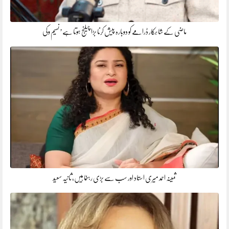
ماضی کے شاہکار ڈرامے کو دوبارہ پیش کرنا بڑا چیلنج ہوتا ہے’ نسیم وکی
ثمینہ احمد میری استاد اور سب سے بڑی رہنما ہیں، ثانیہ سعید