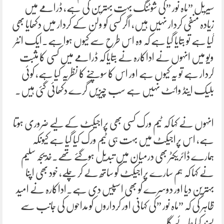
سیریل ”ماہ نور ”کی شوٹنگ بہت بہترین کی ہے، ڈرامے میں
زیادہ منفی کردار نہیں ہیں، اگر کسی کو ولن کے کردار میں دکھایا بھی
گیا ہے تو بتایا گیا ہے کہ وہ اس طرح سے کیوں ہوا ہے۔ایک انٹر
ویو میں انہوں نے اداکارہ نے بتایا کہ ڈرامے میں کسی کا مثبت
کردار ہے تو یہ کیوں ہے اور اس کا سوچنے کا نظریہ کیا ہے، کوئی
بلیک اینڈ وائٹ نہیں ہے سب چیزیں گرے دکھائی گئی ہیں۔
انہوں نے کہا کہ ٹیم ورک کسی بھی پراجیکٹ کے لیے ضروری ہوتا
ہے، اس پراجیکٹ میں بہت ہی ٹیم ورک کیا گیا ہے کیونکہ
ہمارے ڈائریکٹر بھی درمیان میں تبدیل ہوگئے تھے۔خدیجہ سلیم
نے کہا کہ ہم سارے پراجیکٹ کو ساتھ لے کر چلے، خود بھی اپنا
بہترین دیا اور دوسرے کو بھی اسپیس دی ہے۔اداکارہ نے امید
ظاہر کی کہ ”ماہ نور ”کی کہانی اور کرداروں کو مداحوں کی جانب سے
پسند کیا جائے گا۔