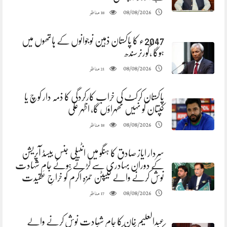
مناظر
08/08/2026
18
2047ء کا پاکستان ذہین نوجوانوں کے ہاتھوں میں
ہوگا ،گورنرسندھ
مناظر
08/08/2026
21
پاکستان کرکٹ کی خراب کارکردگی کا ذمہ دار کوچ یا
کپتان کو نہیں ٹھہراؤں گا، اظہر علی
مناظر
08/08/2026
18
سردار ایاز صادق کا ہنگو میں انٹیلی جنس بیسڈ آپریشن
کے دوران بہادری سے لڑتے ہوئے جامِ شہادت
نوش کرنے والے کیپٹن حمزہ اکرم کو خراجِ عقیدت
مناظر
08/08/2026
17
عبدالعلیم خان کا جام شہادت نوش کرنے والے