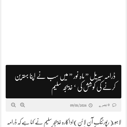
ڈرامہ سیریل ” ماہ نور ” میں سب نے اپنا بہترین
کرنے کی کوشش کی ‘ خدیجہ سلیم
0 تبصرے
09/05/2026
لاہور( رپورٹنگ آن لائن)اداکارہ خدیجہ سلیم نے کہا ہے کہ ڈرامہ