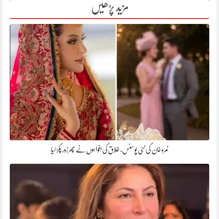
مزید پڑھیں
نمرہ خان کی نئی پوسٹس، طلاق کی افواہوں نے پھر زور پکڑ لیا