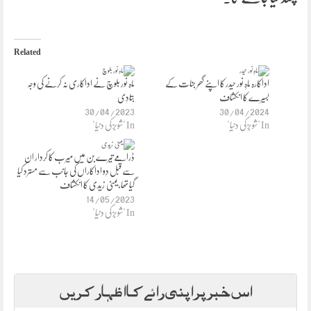
Related
اداکارہ ماہِ نور حیدر کا اپنے گھر جنات کے
ماہ نور بلوچ نے اداکاری نہ کرنے کی وجہ
بسیرے کا انکشاف
بتادی
30/04/2023
30/04/2024
In "شوبز کی دنیا"
In "شوبز کی دنیا"
ڈرامے تیرے بن میں میرب کا کردار ان
سے قبل دو اداکاراں کی جانب سے مسترد کیا
گیا تھا،یمنی ٰ زیدی کا انکشاف
14/05/2023
In "شوبز کی دنیا"
اس خبر پر اپنی رائے کا اظہار کریں