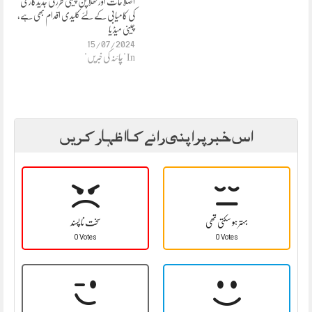
اصلاحات اور کھلا پن چینی طرز کی جدیدکاری
کی کامیابی کے لئے کلیدی اقدام بھی ہے،
چینی میڈ یا
15/07/2024
In "چائنہ کی خبریں"
اس خبر پر اپنی رائے کا اظہار کریں
بہتر ہو سکتی تھی
سخت نا پسند
0 Votes
0 Votes