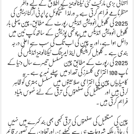
انتہائی بڑی مارکیٹ نئی ٹیکنالوجیز کے اطلاق کے لیے وافر
منظرنامے فراہم کرتی ہے۔ ورلڈ انٹلیکچوئل پراپرٹی آرگنائزیشن کی
2025 کی گلوبل انوویشن انڈیکس رپورٹ کے مطابق، چین پہلی بار
گلوبل انوویشن انڈیکس میں چوتھی پوزیشن کے ساتھ ٹاپ ٹین میں
داخل ہوا ہے، اور یہ چین کی اب تک کی سب سے اعلیٰ درجہ
بندی ہے ۔ گلوبل کریٹیکل اینڈ ایمرجنگ ٹیکنالوجیز انڈیکس کی
2025 کی رپورٹ کے مطابق چین مسلسل تیسرے سال دنیا کے
ٹاپ 100 اختراعی کلسٹرز کی تعداد میں پہلے نمبر پر ہے۔ یہ
کامیابیاں چین کی اختراعی صلاحیتوں میں مسلسل بہتری کو ظاہر
کرتی ہیں اور مستقبل کی صنعتوں کی ترقی کے لئے ٹھوس بنیاد
فراہم کرتی ہیں۔
چین کی مستقبل کی صنعتوں کی ترقی کبھی بھی بند کمرے میں نہیں
کی جاتی بلکہ شروعات ہی سے کھلے پن اور تعاون کے تصور پر قائم