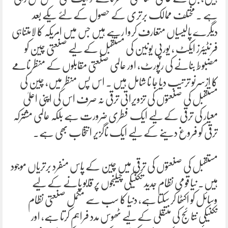
ہے ۔ مختلف ممالک برتری کے حصول کے لئے یکے بعد
دیگرے پالیسیاں متعارف کروا رہے ہیں جس میں امریکہ کا لامتناہی
فرنٹیئرز ایکٹ ، یورپی یونین کی مستقبل کے لیے صنعتی چین کو
مضبوط بنانے کی رپورٹ، اور عالمی صنعتی مقابلوں کے منظر نامے
کا ازسرنو ترتیب دیا جا نا شامل ہیں ۔ اس پس منظر میں، چین کی
مستقبل کی صنعتوں کی تزویراتی ترقی نہ صرف اس کی اپنی اعلیٰ
معیار کی ترقی کے لیے ایک فطری ضرورت ہے بلکہ عالمی مشترکہ
ترقی کو فروغ دینے کے لیے ایک ناگزیر انتخاب بھی ہے۔
مستقبل کی صنعتوں کی ترقی میں چین کے پٌاس منفرد برتریاں موجود
ہیں۔ نیا قومی نظام جدید تکنیکی چیلنجوں پر قابو پانے کے لیے
وسائل کو اکٹھا کر سکتا ہے، دنیا کا سب سے مکمل صنعتی نظام
تکنیکی نتائج کی منتقلی کے لیے ٹھوس مدد فراہم کرتا ہے، اور