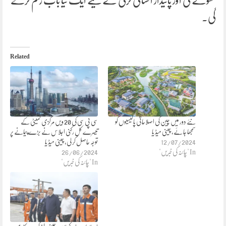
کھولے گی اور پائیدار انسانی ترقی کے لیے ایک نیا باب رقم کرے
گی۔
Related
نئے دور میں چین کی اصلاحاتی پالیسیوں کو
سی پی سی کی 20 ویں مرکزی کمیٹی کے
سمجھا جا ئے، چینی میڈ یا
تیسرے کل رکنی اجلاس نے بڑے پیمانے پر
12/07/2024
توجہ حاصل کر لی، چینی میڈ یا
In "چائنہ کی خبریں"
26/06/2024
In "چائنہ کی خبریں"