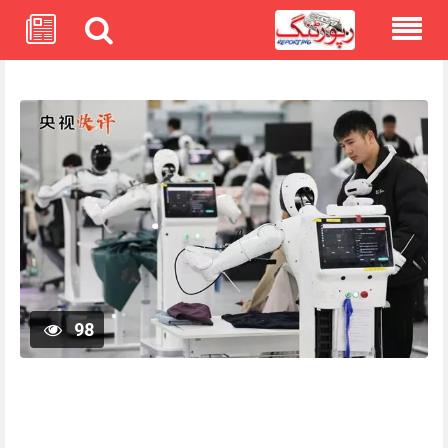
Skip
to
content
98