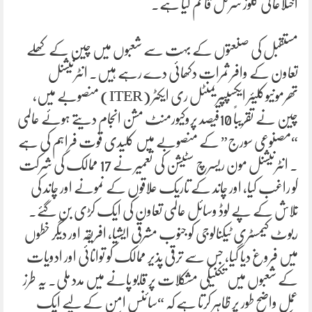
اختلاعاتی کلوز سرکل قائم کیا ہے۔
مستقبل کی صنعتوں کے بہت سے شعبوں میں چین کے کھلے
تعاون کے وافر ثمرات دکھائی دے رہے ہیں۔ انٹرنیشنل
تھرمونیوکلیئر ایکسپپیریمنٹل ری ایکٹر (ITER) منصوبے میں،
چین نے تقریباً 10فیصد پروکیورمنٹ مشن انجام دیتے ہوئے عالمی
“مصنوعی سورج” کے منصوبے میں کلیدی قوت فراہم کی ہے
۔ انٹرنیشنل مون ریسرچ سٹیشن کی تعمیر نے 17 ممالک کی شرکت
کو راغب کیا، اور چاند کے تاریک علاقوں کے نمونے اور چاند کی
تلاش کے پے لوڈ وسائل عالمی تعاون کی ایک کڑی بن گئے۔
ربوٹ کیمسٹری ٹیکنالوجی کو جنوب مشرقی ایشیا، افریقہ اور دیگر خطوں
میں فروغ دیا گیا، جس سے ترقی پذیر ممالک کو توانائی اور ادویات
کے شعبوں میں تکنیکی مشکلات پر قابو پانے میں مدد ملی۔ یہ طرز
عمل واضح طور پر ظاہر کرتا ہے کہ “سائنس امن کے لیے ایک