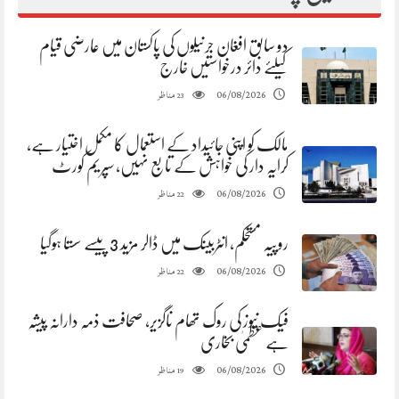
دو سابق افغان جرنیلوں کی پاکستان میں عارضی قیام
کیلئے دائر درخواستیں خارج
مناظر
06/08/2026
23
مالک کو اپنی جائیداد کے استعمال کا مکمل اختیار ہے،
کرایہ دار کی خواہش کے تابع نہیں، سپریم کورٹ
مناظر
06/08/2026
22
روپیہ مستحکم، انٹربینک میں ڈالر مزید 3 پیسے سستا ہوگیا
مناظر
06/08/2026
22
فیک نیوز کی روک تھام ناگزیر، صحافت ذمہ دارانہ پیشہ
ہے عظمیٰ بخاری
مناظر
06/08/2026
19