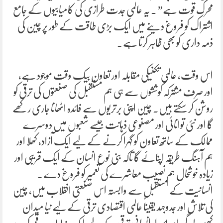
محرک قوت ہے” ۔ یہ عالمی جدت طرازی کی کامیابیوں کے جامع
اشتراک کو فروغ دینے میں ایک بڑی طاقت کے طور پر چین کی
ذمہ داری کو بھی ظاہر کرتا ہے۔
اس وقت، عالمی تکنیکی مقابلہ اور تعاون بیک وقت موجود ہے،
اور صرف مشترکہ کوششوں سے ہی ہم مستقبل کی صنعتوں کی ترقی کو
روشن کر سکتے ہیں۔ چین اپنی برتریوں سے فائدہ اٹھانا جاری رکھے
گا اور نئی توانائی اور مصنوعی ذہانت جیسے شعبوں میں دوسرے
ممالک کے ساتھ تعاون کو گہرا کرنے کے لیے ایک آزاد، کھلا اور
ہم آہنگ طریقہ اپنائے گا تاکہ بنی نوع انسان کے ایک قریبی اور
زیادہ خوشحال ہم نصیب معاشرے کی تعمیر کو فروغ دے ۔
انسانیت کے مستقبل سے وابستہ اس صنعتی انقلاب میں، چین
کی تلاش اور جدوجہد یقیناً عالمی اقتصادی ترقی کے لیے نیا میدان