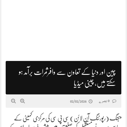
چین اور دنیا کے تعاون سے وافرثمرات برآمد ہو
سکتے ہیں، چینی میڈیا
0 تبصرے
02/02/2026
بیجنگ (رپورٹنگ آن لائن) سی پی سی کی مرکزی کمیٹی کے