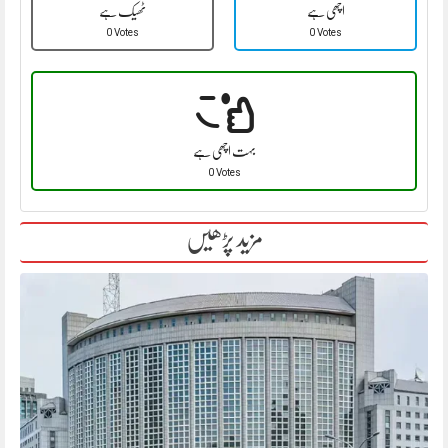
اچھی ہے
ٹھیک ہے
0 Votes
0 Votes
بہت اچھی ہے
0 Votes
مزید پڑھیں