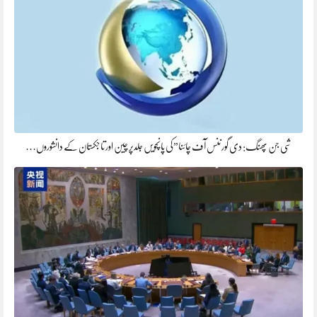
شی جن پھنگ: دی گورننس آف چائنا”کی پانچویں جلدپر چین اور تاجکستان کے دانشوروں…