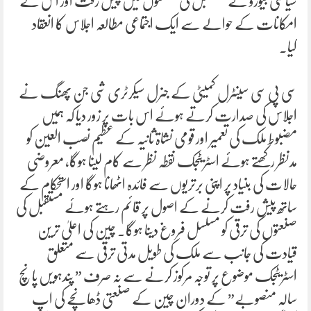
سیاسی بیورو نے مستقبل کی صنعتوں میں پیش رفت اور اس کے
امکانات کے حوالے سے ایک اجتماعی مطالعہ اجلاس کا انعقاد
کیا۔
سی پی سی سینٹرل کمیٹی کے جنرل سیکرٹری شی جن پھنگ نے
اجلاس کی صدارت کرتے ہوئے اس بات پر زور دیا کہ ہمیں
مضبوط ملک کی تعمیر اور قومی نشاۃ ثانیہ کے عظیم نصب العین کو
مدنظر رکھتے ہوئے اسٹریٹجک نقطہ نظر سے کام لینا ہوگا، معروضی
حالات کی بنیاد پر اپنی برتریوں سے فائدہ اٹھانا ہوگا اور استحکام کے
ساتھ پیش رفت کرنے کے اصول پر قائم رہتے ہوئے مستقبل کی
صنعتوں کی ترقی کو مسلسل فروغ دینا ہوگا۔ چین کی اعلیٰ ترین
قیادت کی جانب سے ملک کی طویل مدتی ترقی سے متعلق
اسٹریٹجک موضوع پر توجہ مرکوز کرنے سے نہ صرف ” پندہویں پانچ
سالہ منصوبے” کے دوران چین کے صنعتی ڈھانچے کی اپ