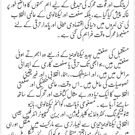
گریڈنگ اور قوت محرکہ کی تبدیلی کے لیے اہم سمتوں کا واضح طور پر
خاکہ پیش کیا گیا ہے، بلکہ صنعت اور ٹیکنالوجی کے عالمی انقلاب
کی نئی لہروں میں دنیا کی اقتصادی بحالی اور پائدار ترقی کے لئے
مضبوط محرک وقت فراہم کی گئی ہے۔
مستقبل کی صنعتیں جدید ٹیکنالوجیز کے ذریعے وہ ابھرتے ہوئی
صنعتیں ہیں، جو ابھی تک ترقی یا صنعت کاری کے ابتدائی
مراحل میں ہیں، اور اسٹریٹجک، رہنما، انقلابی ، اور غیر یقینی
خصوصیات کی حامل ہیں۔اس وقت، عالمی تکنیکی اور صنعتی
انقلاب کا ایک نیا دور بے مثال کثافت اور تحرک کے ساتھ
سامنے آ رہا ہے۔ مصنوعی ذہانت، کوانٹم ٹیکنالوجی، بائیو
مینوفیکچرنگ، کنٹرولڈ نیوکلیئر فیوژن، اور برین کمپیوٹر انٹرفیس جیسی
انقلابی ٹیکنالوجیز تیزی سے لیبارٹری سے مارکیٹ میں منتقل ہو رہی
ہیں،جس سے عالمی مسابقتی منظر نامے کو ایک نئی شکل مل رہی