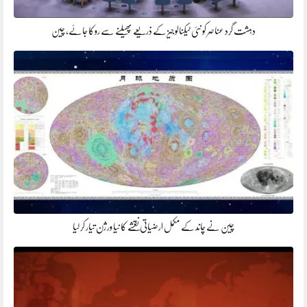
دہشت گرد عناصر کو نئی ٹیکنالوجیز کے ذریعے پھیلنے سے روکا جائے، چین
چین نے چاند کے مکمل ارضیاتی نقشے کا نیا ورژن تیار کر لیا