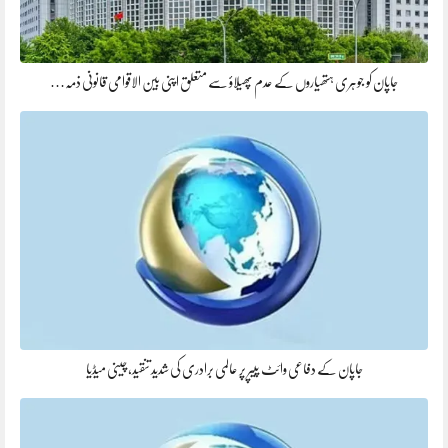
جاپان کو جوہری ہتھیاروں کے عدم پھیلاؤ سے متعلق اپنی بین الاقوامی قانونی ذمہ…
جاپان کے دفاعی وائٹ پیپر پر عالمی برادری کی شدید تنقید، چینی میڈیا