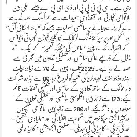
رہی ہے۔ سی پی ٹی پی پی اور ڈی ای پی اے جیسے اعلیٰ بین
الاقوامی تجارتی اور اقتصادی معیارات سے ہم آہنگ ہونے سے
لے کر بڑے پیمانے پر سائنسی سہولیات جیسے کہ “چائنا اسکائی آئی”
اور مکمل طور پر سپر کنڈکٹنگ ٹوکامک نیوکلیئر فیوژن تجرباتی ڈیوائس
کے اشتراک تک، چین “ماحول کی مشترکہ تعمیر” کے ایک نئے
ماڈل کے ذریعے عالمی سائنسی اور تکنیکی تعاون میں گہرائی سے
حصہ لے رہا ہے۔ 2025 تک، چین نے 70 سے زیادہ بیلٹ
اینڈ روڈ جوائنٹ لیبارٹریز کی تعمیر کو فروغ دیا، 80 سے زیادہ شراکت
دار ممالک کے ساتھ تعاون کے سائنسی اور تکنیکی تعلقات قائم
کیے، 120 سے زائد بین الحکومتی سائنسی اور تکنیکی تعاون کے
معاہدوں پر دستخط کیے، اور 200 سے زائد بین الاقوامی تنظیموں
اورکثیر الجہتی میکانزم میں شمولیت اختیار کی اور “بنیادی تحقیق –
اطلاقی ترقی – کامیابی کی تبدیلی – صنعتی انکیوبیشن” کا نیا عالمی