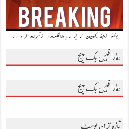
یونیسکو نے بیجنگ کو 2029 کے لیے ” عالمی دارالحکومت برائے تعمیرات” قرار دے…
ہمارا فیس بک پیج
ہمارا فیس بک پیج
تازہ ترین پوسٹ