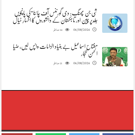
شی جن پھنگ: دی گورننس آف چائنا”کی پانچویں
جلدپر چین اور تاجکستان کے دانشوروں کا اظہارِ خیال
مناظر
06/08/2026
24
مفتاح اسماعیل بے بنیاد الزامات واپس لیں، ضیا
الحسن لنجار
مناظر
06/08/2026
21