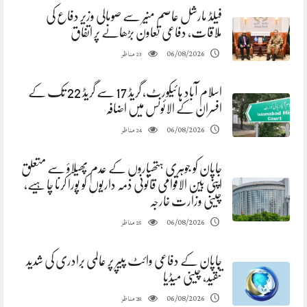
فیلڈ مارشل عاصم منیر سے صومالی وزیر دفاع کی
ملاقات، دفاعی تعاون بڑھانے پر اتفاق
مناظر
06/08/2026
23
اسلام آباد ہائیکورٹ، گریڈ 17 سے گریڈ 22 تک کے
افسران کے الائونس میں اضافہ
مناظر
06/08/2026
24
جاپان کو جوہری ہتھیاروں کے عدم پھیلاؤ سے متعلق
اپنی بین الاقوامی قانونی ذمہ داریوں کو پورا کرنا چاہیے،
چینی وزارت خارجہ
مناظر
06/08/2026
25
جاپان کے دفاعی وائٹ پیپر پر عالمی برادری کی شدید
تنقید، چینی میڈیا
مناظر
06/08/2026
28