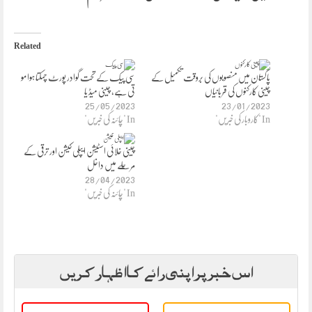
Related
پاکستان میں منصوبوں کی بروقت تکمیل کے
سی پیک کے تحت گوادر پورٹ چمکتا ہوا مو
چینی کارکنوں کی قربانیاں
تی ہے، چینی میڈ یا
25/05/2023
23/01/2023
In "کاروبار کی خبریں"
In "چائنہ کی خبریں"
چینی خلائی اسٹیشن ایپلی کیشن اور ترقی کے
مرحلے میں داخل
28/04/2023
In "چائنہ کی خبریں"
اس خبر پر اپنی رائے کا اظہار کریں