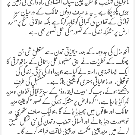
ماحولیاتی تہذیب کا نظریہ چین –پاک اقتصادی راہ داری کی زمین پر
جڑیں پکڑ چکا ہے ۔ یہ نہ صرف دونوں ممالک کے درمیان سبز
توانائی کے تعاون کی گہرائی کو ظاہر کرتا ہے بلکہ علاقائی سطح پر ” کرہ
ارض پر مشترکہ زندگی کے تصور ” کی عملی تصویر بھی ہے ۔
آٹھ سال کی جدوجہد کے بعد، حیاتیاتی تمدن سے متعلق شی جن
پھنگ کے نظریات نے اپنی مضبوط عملی رہنمائی کے ساتھ ترقی کا
ایک ایسا تہذیبی راستہ طے کیا ہے جو پیداوار کی ترقی، زندگی کی
خوشحالی، اور ماحولیاتی بہتری کو یقینی بناتا ہے۔ مستقبل کی طرف
دیکھتے ہوئے، جب کہ ‘بیلٹ اینڈ روڈ’ کے سبز ترقیاتی تعاون کو مزید
گہرا کیا جا رہا ہے، ” کرہ ارض پر مشترکہ زندگی کے تصور ” کو یقیناً مزید
ممالک اور علاقوں میں پھیلایا جائے گا ، جو ایک صاف ستھری اور
خوبصورت دنیا بنانے اور انسانی تہذیب و تمدن کی نئی شکل تخلیق
کرنے میں مزید چینی حکمت اور چینی طاقت فراہم کرے گا ۔