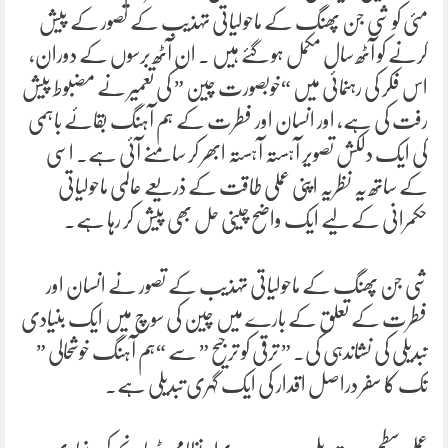
مئی کو شی جن پھنگ کے ماحولیاتی تہذیب کے تصور کے پیش
کرنے کو آٹھ سال مکمل ہو گئے ہیں ۔ ان آٹھ برسوں کے دوران،
اس فکر کی رہنمائی میں “خوبصورت چین ” کی تعمیر نے مضبوط پیش
رفت کی ہے، اور انسان اور فطرت کے ہم آہنگ بقائے باہمی
کی ایک دلکش تصویر آہستہ آہستہ ابھر کر سامنے آئی ہے۔ اسی
کے ساتھ یہ نظریہ اپنی عملی طاقت کے ذریعے عالمی ماحولیاتی
حکمرانی کے لیے ایک واضح چینی حل بھی پیش کر رہا ہے۔
شی جن پھنگ کے ماحولیاتی تہذیب کے تصور نے انسان اور
فطرت کے تعلق کے بارے میں چین کی سوچ میں ایک بنیادی
تبدیلی کی نشاندہی کی۔ ” ترقی کو ترجیح ” سے “ہم آہنگ خوشحالی ”
تک کا سفر دراصل اقدار کی ایک گہری تبدیلی ہے۔