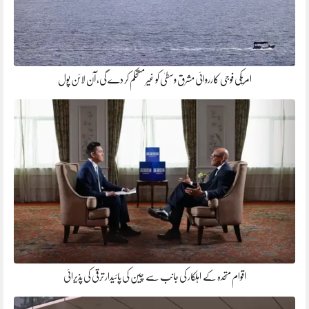
امریکی فوجی کارروائی مشرق وسطیٰ کو غیر مستحکم کر دے گی، آن لائن پول
اقوام متحدہ کے اہلکار کی جانب سے چین کی پائیدار ترقی کی پذیرائی