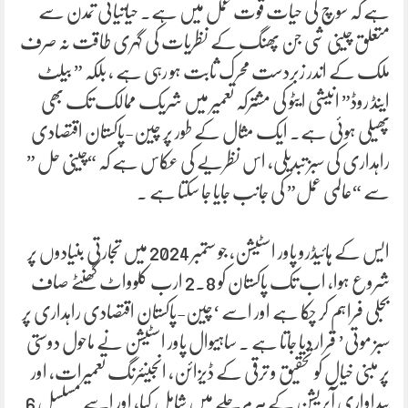
ہے کہ سوچ کی حیات قوت عمل میں ہے۔ حیاتیاتی تمدن سے
متعلق چینی شی جن پھنگ کے نظریات کی گہری طاقت نہ صرف
ملک کے اندر زبردست محرک ثابت ہو رہی ہے ، بلکہ ” بیلٹ
اینڈ روڈ” انیشی ایٹو کی مشترکہ تعمیر میں شریک ممالک تک بھی
پھیلی ہوئی ہے۔ ایک مثال کے طور پر چین-پاکستان اقتصادی
راہداری کی سبز تبدیلی، اس نظریے کی عکاس ہے کہ “چینی حل ”
سے “عالمی عمل” کی جانب جایا جا سکتا ہے ۔
ایس کے ہائیڈرو پاور اسٹیشن، جو ستمبر 2024 میں تجارتی بنیادوں پر
شروع ہوا، اب تک پاکستان کو 2.8 ارب کلوواٹ گھنٹے صاف
بجلی فراہم کر چکا ہے اور اسے ‘چین-پاکستان اقتصادی راہداری پر
سبز موتی’ قرار دیا جاتا ہے ۔ ساہیوال پاور اسٹیشن نے ماحول دوستی
پر مبنی خیال کو تحقیق و ترقی کے ڈیزائن، انجینئرنگ تعمیرات، اور
پیداواری آپریشن کے ہر مرحلے میں شامل کیا، اور اسے مسلسل 6