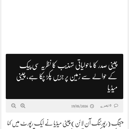
چینی صدر کا ماحولیاتی تہذیب کا نظریہ سی پیک
کے حوالے سے زمین پر جڑیں پکڑ چکا ہے، چینی
میڈیا
0 تبصرے
19/05/2026
بیجنگ (رپورٹنگ آن لائن) چینی میڈیا نے ایک رپورٹ میں کہا