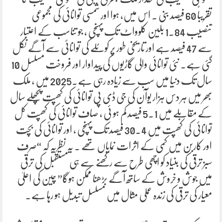
تقریباً 60 فیصد بنی ۔ اس میں، ہوا اور شمسی توانائی کی مجموعی
تنصیب 1.84 بلین کلوواٹ تک پہنچی ، جو تناسب کے اعتبار
سے 47 فیصد ہے اور تاریخی طور پر کوئلے کی توانائی سے آگے نکل
گئی ہے۔ نئی توانائی والی گاڑیوں کی پیداوار اور فروخت مسلسل 10
سال تک دنیا میں سب سے زیادہ رہی ہے۔2025 میں ، ملک
بھر میں ہر دس ہزار یوآن کی جی ڈی پی توانائی کی کھپت پچھلے سال
کے مقابلے میں 5.1 فیصد کم ہو ئی ، صاف توانائی کی کھپت کل
توانائی کی کھپت میں 30.4 فیصد تک پہنچی ، اور توانائی کی بچت
اور کاربن میں کمی کے اثرات نمایاں تھے ۔ یہ نظریہ کہ “صرف
سبز ترقی کی بنیاد کو اچھی طرح سے رکھنے سے ہی مستقبل کی ترقی
میں جوش و خروش کے ساتھ آگے بڑھنا ممکن ہوگا” چین کی اعلیٰ
معیار کی ترقی کی زندہ عملی مثال میں مسلسل تبدیل ہو رہا ہے۔