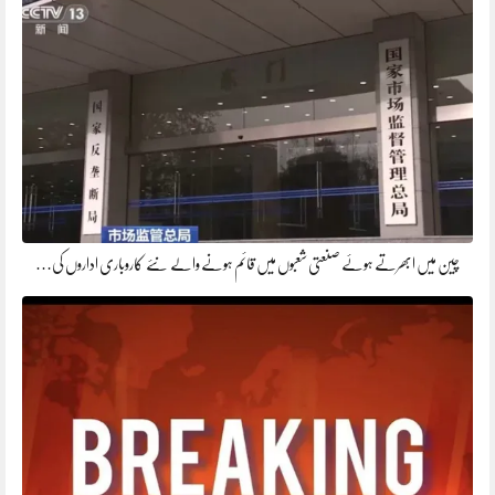
چین میں ابھرتے ہوئے صنعتی شعبوں میں قائم ہونے والے نئے کاروباری اداروں کی…