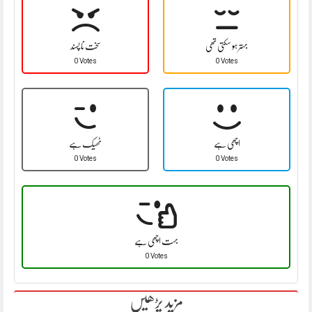
بہتر ہو سکتی تھی
سخت نا پسند
0 Votes
0 Votes
اچھی ہے
ٹھیک ہے
0 Votes
0 Votes
بہت اچھی ہے
0 Votes
مزید پڑھیں