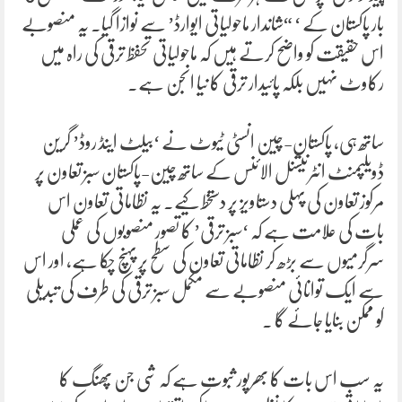
بار پاکستان کے ‘ “شاندار ماحولیاتی ایوارڈ’ سے نوازا گیا۔ یہ منصوبے
اس حقیقت کو واضح کرتے ہیں کہ ماحولیاتی تحفظ ترقی کی راہ میں
رکاوٹ نہیں بلکہ پائیدار ترقی کا نیا انجن ہے۔
ساتھ ہی، پاکستان-چین انسٹی ٹیوٹ نے ‘بیلٹ اینڈ روڈ’ گرین
ڈویلپمنٹ انٹرنیشنل الائنس کے ساتھ چین-پاکستان سبز تعاون پر
مرکوز تعاون کی پہلی دستاویز پر دستخط کیے۔ یہ نظاماتی تعاون اس
بات کی علامت ہے کہ ‘سبز ترقی’ کا تصور منصوبوں کی عملی
سرگرمیوں سے بڑھ کر نظاماتی تعاون کی سطح پر پہنچ چکا ہے، اور اس
سے ایک توانائی منصوبے سے مکمل سبز ترقی کی طرف کی تبدیلی
کو ممکن بنایا جائے گا ۔
یہ سب اس بات کا بھرپور ثبوت ہے کہ شی جن پھنگ کا