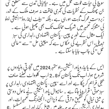
سوچ کی حیات قوت عمل میں ہے۔ حیاتیاتی تمدن سے متعلق شی
جن پھنگ کے نظریات کی گہری طاقت نہ صرف ملک کے اندر
زبردست محرک ثابت ہو رہی ہے ، بلکہ ” بیلٹ اینڈ روڈ” انیشی ایٹو
کی مشترکہ تعمیر میں شریک ممالک تک بھی پھیلی ہوئی ہے۔
ایک مثال کے طور پر چین-پاکستان اقتصادی راہداری کی سبز
تبدیلی، اس نظریے کی عکاس ہے کہ “چینی حل ” سے “عالمی
عمل” کی جانب جایا جا سکتا ہے ۔
ایس کے ہائیڈرو پاور اسٹیشن، جو ستمبر 2024 میں تجارتی بنیادوں پر
شروع ہوا، اب تک پاکستان کو 2.8 ارب کلوواٹ گھنٹے صاف
بجلی فراہم کر چکا ہے اور اسے ‘چین-پاکستان اقتصادی راہداری پر
سبز موتی’ قرار دیا جاتا ہے ۔ ساہیوال پاور اسٹیشن نے ماحول دوستی
پر مبنی خیال کو تحقیق و ترقی کے ڈیزائن، انجینئرنگ تعمیرات، اور
پیداواری آپریشن کے ہر مرحلے میں شامل کیا، اور اسے مسلسل 6