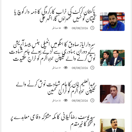
پاکستان کرکٹ کی خراب کارکردگی کا ذمہ دار کوچ یا
کپتان کو نہیں ٹھہراؤں گا، اظہر علی
مناظر
08/08/2026
18
سردار ایاز صادق کا ہنگو میں انٹیلی جنس بیسڈ آپریشن
کے دوران بہادری سے لڑتے ہوئے جامِ شہادت
نوش کرنے والے کیپٹن حمزہ اکرم کو خراجِ عقیدت
مناظر
08/08/2026
17
عبدالعلیم خان کا جام شہادت نوش کرنے والے
کیپٹن حمزہ اکرم کو خراج تحسین
مناظر
08/08/2026
21
سید یوسف رضا گیلانی کا مکہ مشترکہ دفاعی معاہدے پر
دستخط کا خیرمقدم