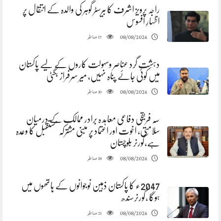
راجہ پرویز اشرف کا بیرسٹر گوہر کی والدہ کے انتقال پر
اظہارِ افسوس
مناظر
08/08/2026
17
دہشت گرد عناصر وسہولت کاروں کے لیے پاکستان
میں کوئی جائے پناہ نہیں، میر سرفراز بگٹی
مناظر
08/08/2026
20
سہ فریقی دفاعی معاہد ہ برادر ممالک کے درمیان
سلامتی، اخوت اور اعتماد پر مبنی مشترکہ مستقبل کا وعدہ
ہے،گورنر بلوچستان
مناظر
08/08/2026
18
2047ء کا پاکستان ذہین نوجوانوں کے ہاتھوں میں
ہوگا ،گورنرسندھ
مناظر
08/08/2026
21