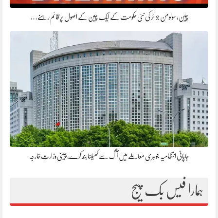
چین، سولومن جزائر کی نئی حکومت کے ایک چین کے اصول پر قائم رہنے…
جاپانی انتظامیہ جوہری معاملے میں آگ سے کھیلنا بند کرے، چینی وزارتِ خارجہ
ہمارا فیس بک پیج