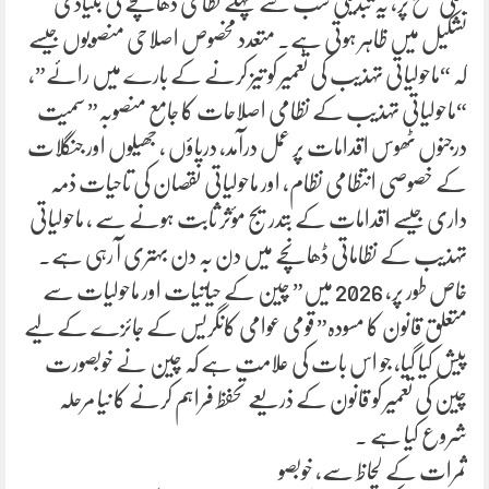
عملی سطح پر، یہ تبدیلی سب سے پہلے نظامی ڈھانچے کی بنیادی
تشکیل میں ظاہر ہوتی ہے۔ متعدد مخصوص اصلاحی منصوبوں جیسے
کہ “ماحولیاتی تہذیب کی تعمیر کو تیز کرنے کے بارے میں رائے”،
“ماحولیاتی تہذیب کے نظامی اصلاحات کا جامع منصوبہ” سمیت
درجنوں ٹھوس اقدامات پر عمل درآمد، دریاؤں ، جھیلوں اور جنگلات
کے خصوصی انتظامی نظام، اور ماحولیاتی نقصان کی تاحیات ذمہ
داری جیسے اقدامات کے بتدریج مؤثر ثابت ہونے سے ، ماحولیاتی
تہذیب کے نظاماتی ڈھانچے میں دن بہ دن بہتری آ رہی ہے۔
خاص طور پر، 2026 میں” چین کے حیاتیات اور ماحولیات سے
متعلق قانون کا مسودہ” قومی عوامی کانگریس کے جائزے کے لیے
پیش کیا گیا، جو اس بات کی علامت ہے کہ چین نے خوبصورت
چین کی تعمیر کو قانون کے ذریعے تحفظ فراہم کرنے کا نیا مرحلہ
شروع کیا ہے ۔
ثمرات کے لحاظ سے، خوبصو