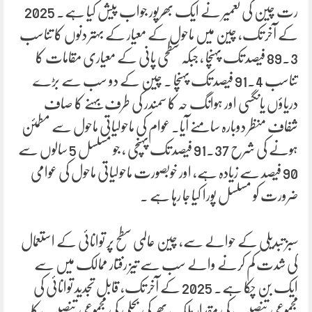
رت چین کی تعمیر نے ایک بھرپور جواب پیش کیا ہے۔ 2025
کے آخر تک، چین میں ماحول کے معیار کے بہتر دنوں کا تناسب
89.3 فیصد تک پہنچا ، جبکہ سطحی پانی کے معیاری مقامات کا
تناسب 91.4 فیصد تک پہنچا ۔ چین کے دو سب سے بڑے
دریاؤں یانگسی اور ہوانگ حہ کا سمندر کی طرف بہنے کا صاف
شفاف منظر دوبارہ سامنے آیا۔ عوام کی ماحولیاتی ماحول سے مطمئن
ہونے کی شرح 91.37 فیصد تک پہنچی ، جو مسلسل 5 سالوں سے
90 فیصد سے زیادہ ہے، اور خوبصورت ماحولیاتی ماحول کی عوامی
ضرورت کو مسلسل پورا کیا جا رہا ہے ۔
سبز تبدیلی کے حوالے سے، چین عالمی سطح پر توانائی کے استعمال
کی شدت کم کرنے والے سب سے تیز رفتار ممالک میں سے
ایک بن چکا ہے۔ 2025 کے آخر تک، قابل تجدید توانائی کی
مجموعی تنصیب کی مقدار ملک بھر کی بجلی کی مجموعی تنصیب کا