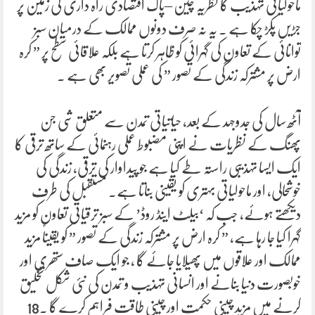
ماحولیاتی تہذیب کا نظریہ چین –پاک اقتصادی راہ داری کی زمین پر
جڑیں پکڑ چکا ہے ۔ یہ نہ صرف دونوں ممالک کے درمیان سبز
توانائی کے تعاون کی گہرائی کو ظاہر کرتا ہے بلکہ علاقائی سطح پر ” کرہ
ارض پر مشترکہ زندگی کے تصور ” کی عملی تصویر بھی ہے ۔
آٹھ سال کی جدوجہد کے بعد، حیاتیاتی تمدن سے متعلق شی جن
پھنگ کے نظریات نے اپنی مضبوط عملی رہنمائی کے ساتھ ترقی کا
ایک ایسا تہذیبی راستہ طے کیا ہے جو پیداوار کی ترقی، زندگی کی
خوشحالی، اور ماحولیاتی بہتری کو یقینی بناتا ہے۔ مستقبل کی طرف
دیکھتے ہوئے، جب کہ ‘بیلٹ اینڈ روڈ’ کے سبز ترقیاتی تعاون کو مزید
گہرا کیا جا رہا ہے، ” کرہ ارض پر مشترکہ زندگی کے تصور ” کو یقیناً مزید
ممالک اور علاقوں میں پھیلایا جائے گا ، جو ایک صاف ستھری اور
خوبصورت دنیا بنانے اور انسانی تہذیب و تمدن کی نئی شکل تخلیق
کرنے میں مزید چینی حکمت اور چینی طاقت فراہم کرے گا ۔18