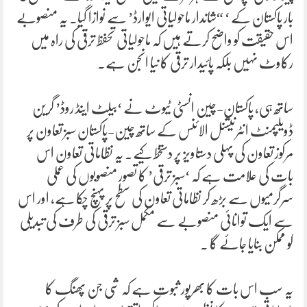
بار پاکستان کے ‘ “شاندار ماحولیاتی ایوارڈ’ سے نوازا گیا۔ یہ منصوبے
اس حقیقت کو واضح کرتے ہیں کہ ماحولیاتی تحفظ ترقی کی راہ میں
رکاوٹ نہیں بلکہ پائیدار ترقی کا نیا انجن ہے۔
ساتھ ہی، پاکستان-چین انسٹی ٹیوٹ نے ‘بیلٹ اینڈ روڈ’ گرین
ڈویلپمنٹ انٹرنیشنل الائنس کے ساتھ چین-پاکستان سبز تعاون پر
مرکوز تعاون کی پہلی دستاویز پر دستخط کیے۔ یہ نظاماتی تعاون اس
بات کی علامت ہے کہ ‘سبز ترقی’ کا تصور منصوبوں کی عملی
سرگرمیوں سے بڑھ کر نظاماتی تعاون کی سطح پر پہنچ چکا ہے، اور اس
سے ایک توانائی منصوبے سے مکمل سبز ترقی کی طرف کی تبدیلی
کو ممکن بنایا جائے گا ۔
یہ سب اس بات کا بھرپور ثبوت ہے کہ شی جن پھنگ کا