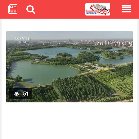
Skip
to
content
51