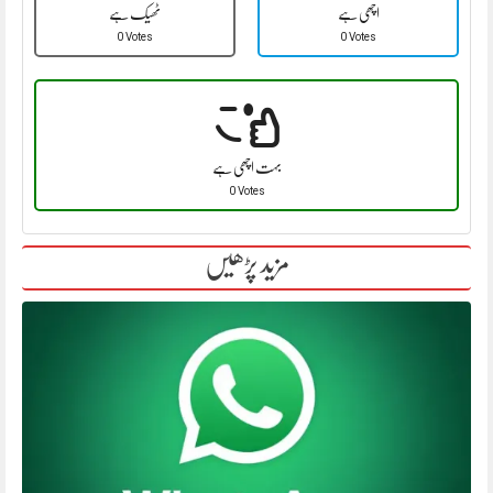
اچھی ہے
ٹھیک ہے
0 Votes
0 Votes
بہت اچھی ہے
0 Votes
مزید پڑھیں