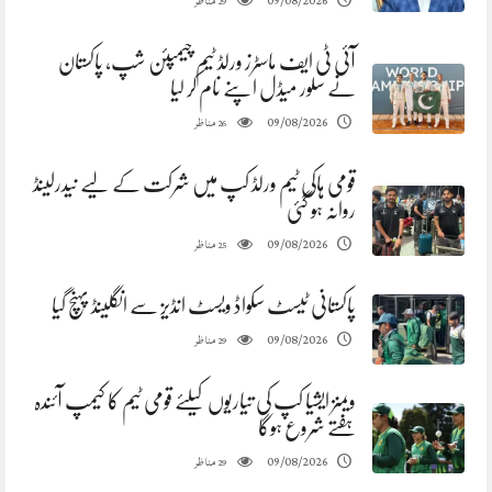
مناظر
09/08/2026
29
آئی ٹی ایف ماسٹرز ورلڈ ٹیم چیمپئن شپ، پاکستان
نے سلور میڈل اپنے نام کر لیا
مناظر
09/08/2026
26
قومی ہاکی ٹیم ورلڈ کپ میں شرکت کے لیے نیدرلینڈ
روانہ ہو گئی
مناظر
09/08/2026
25
پاکستانی ٹیسٹ سکواڈ ویسٹ انڈیز سے انگلینڈ پہنچ گیا
مناظر
09/08/2026
29
ویمنز ایشیا کپ کی تیاریوں کیلئے قومی ٹیم کا کیمپ آئندہ
ہفتے شروع ہوگا
مناظر
09/08/2026
29