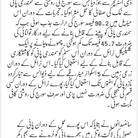
ڈی اسٹرکچر سے جوڑ دیا جس سے سورج کی روشنی سے سمندری پانی
سے نمک کی صفائی کا عمل مثر ہوگیا۔تجربات کے دوران اس
میٹریل میں 90.2 فیصد سورج کی حرارت جذب ہوئی جب کہ
سمندری پانی کو پینے کے قابل بنانے کے لیے درکار توانائی کی
ضرورت 45.7 فیصد تک کم ہوگئی۔چھوٹے پیمانے پر ایک
کلینیکل ٹرائل کے دوران اس سسٹم کو سمندری پانی کو کاشتکاری
کے قابل بنانے کے لیے استعمال کیا گیا۔اس ٹرائل کے دوران
زرعی زمین کے 5 اسکوائر میٹر رقبے کے لیے ڈیوائس سے تیار کردہ
تازہ پانی کو ہفتوں تک استعمال کیا گیا، پورے ٹرائل کے دوران کسی
قسم کی بجلی کی ضرورت نہیں پڑی اور صرف سورج کی روشنی کافی
ثابت ہوئی۔
سائنسدانوں نے بتایا کہ اس پورے عمل کے دوران پانی کے
حصول کی لاگت بوتل میں بھرے پانی کو خریدنے سے بھی کم