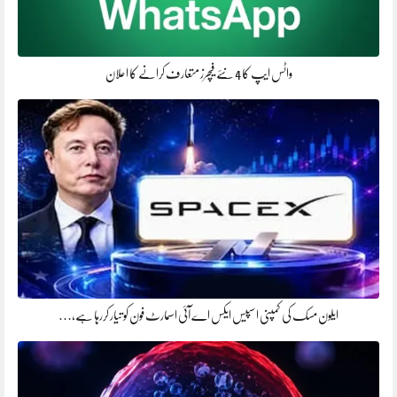
واٹس ایپ کا 4 نئے فیچرز متعارف کرانے کا اعلان
ایلون مسک کی کمپنی اسپیس ایکس اے آئی اسمارٹ فون کو تیار کررہا ہے،…