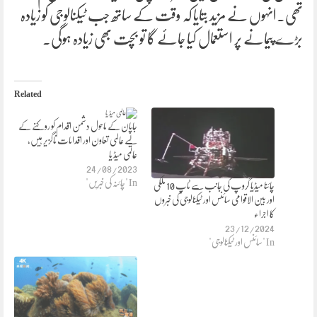
تھی۔انہوں نے مزید بتایا کہ وقت کے ساتھ جب ٹیکنالوجی کو زیادہ
بڑے پیمانے پر استعمال کیا جائے گا تو بچت بھی زیادہ ہوگی۔
Related
جاپان کے ماحول دشمن اقدام کو روکنے کے
لیے عالمی تعاون اور اقدامات ناگزیر ہیں،
عالمی میڈ یا
24/08/2023
In "چائنہ کی خبریں"
چائنا میڈیا گروپ کی جانب سے ٹاپ 10 ملکی
اور بین الاقوامی سائنس اور ٹیکنالوجی کی خبروں
کا اجراء
23/12/2024
In "سائنس اور ٹیکنالوجی"