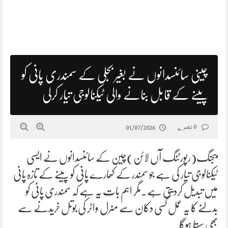
چینی سائنسدانوں نے بغیر بجلی کے سمندری پانی کو
پینے کے قابل بنانے والی ٹیکنالوجی تیار کرلی
0 تبصرے
01/07/2026
بیجنگ(رپورٹنگ آں لائن)چین کے سائنسدانوں نے ایسی
ٹیکنالوجی تیار کی ہے جو سمندر کے کھارے پانی کو پینے کے تازہ پانی
میں تبدیل کردیتی ہے۔مگر اہم بات یہ ہے کہ سمندری پانی کو
بدلنے کا یہ عمل کسی دکان سے منرل واٹر کی بوتل خریدنے سے
بھی سستا ہوگا۔