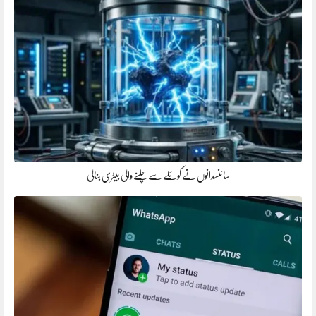
سائنسدانوں نے کوئلے سے چلنے والی بیٹری بنالی