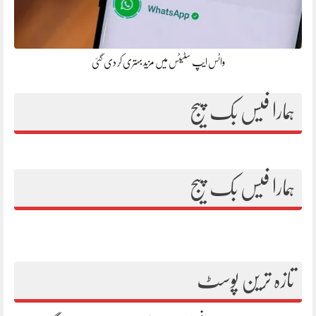
واٹس ایپ سٹیٹس میں مزید بہتری کر دی گئی
ہمارا فیس بک پیج
ہمارا فیس بک پیج
تازہ ترین پوسٹ