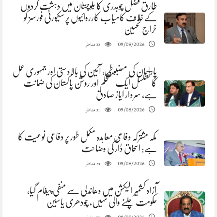
طارق فضل چوہدری کا بلوچستان میں دہشت گردوں
کے خلاف کامیاب کارروائیوں پر سکیورٹی فورسز کو
خراج تحسین
مناظر
09/08/2026
32
پارلیمان کی مضبوطی، آئین کی بالادستی اور جمہوری عمل
کا تسلسل ایک مستحکم اور روشن پاکستان کی ضمانت
ہے، سردار ایاز صادق
مناظر
09/08/2026
31
مکہ مشترکہ دفاعی معاہدہ مکمل طور پر دفاعی نوعیت کا
ہے: اسحاق ڈار کی وضاحت
مناظر
09/08/2026
28
آزاد کشمیر الیکشن میں دھاندلی سے منفی پیغام گیا،
حکومت چلنے والی نہیں، چودھری یاسین