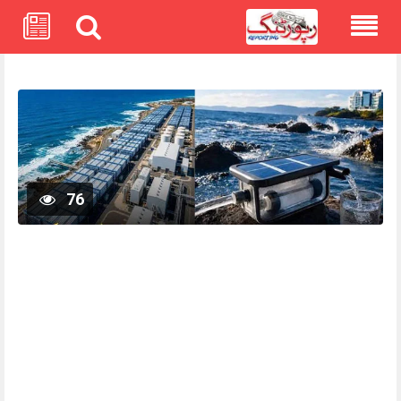
Skip
to
content
76