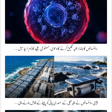
سائنسدانوں کا جاندار خلیہ تخلیق کرنے کا دعوی، مصنوعی خلیے کا نام اسپڈ سیل…
چینی سائنسدانوں نے بغیر بجلی کے سمندری پانی کو پینے کے قابل بنانے والی…