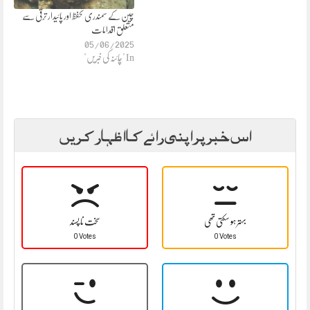
چین کے سمندری تحفظ اور پائیدار ترقی سے
متعلق اقدامات
05/06/2025
In "چائنہ کی خبریں"
اس خبر پر اپنی رائے کا اظہار کریں
بہتر ہو سکتی تھی
سخت نا پسند
0 Votes
0 Votes