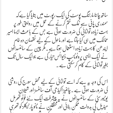
ساتھ چائنا مارننگ پوسٹ کی ایک رپورٹ میں بتایا گیا ہےکہ
سمندری پانی سے نمک ختم کرنے کے عمل میں روایتی طور پر
بہت زیادہ توانائی کی ضرورت ہوتی ہے جس کے باعث ایسا امیر
ممالک میں ہی کیا جاتا ہے اور ماحول کے لیے نقصان دہ خام
ایندھن کا بہت زیادہ استعمال ہوتا ہے۔مگر چین کے سائنسدانوں
نے ایک ایسی پروٹوٹائپ ڈیوائس تیار کی ہے جو ایک سال تک
بغیر توانائی کے کام کرسکتی ہے۔
اس کی وجہ یہ ہے کہ اسے توانائی کے لیے محض سورج کی روشنی
کی ضرورت ہوتی ہے۔چائنیز اکیڈمی آف سائنسز اور شینزن
یونیورسٹی کے سائنسدانوں نے یہ پیشرفت ایک نئے فوٹو تھرمل
میٹریل کی بدولت ممکن بنائی اور محققین نے نانو پارٹیکلز کو تھری