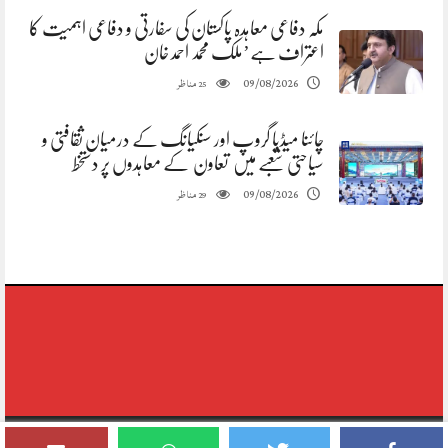
مکہ دفاعی معاہدہ پاکستان کی سفارتی و دفاعی اہمیت کا
اعتراف ہے’ملک محمد احمد خان
مناظر
09/08/2026
25
چائنا میڈیا گروپ اور سنکیانگ کے درمیان ثقافتی و
سیاحتی شعبے میں تعاون کے معاہدوں پر دستخط
مناظر
09/08/2026
29
Copyright © 2020-2026,reporting Digital Group,rights Reserved.Theme