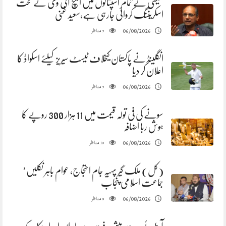
سیسی کے تمام اسپتالوں میں ایچ آئی وی کے تحت
اسکریننگ کروائی جارہی ہے،سعید غنی
مناظر
06/08/2026
9
انگلینڈ نے پاکستان کیخلاف ٹیسٹ سیریز کیلئے اسکواڈ کا
اعلان کر دیا
مناظر
06/08/2026
9
سونے کی فی تولہ قیمت میں 11 ہزار 300 روپے کا
ہوش ربا اضافہ
مناظر
06/08/2026
10
(کل) ملک گیر پہیہ جام احتجاج، عوام باہر نکلیں’
جماعت اسلامی پنجاب
مناظر
06/08/2026
8