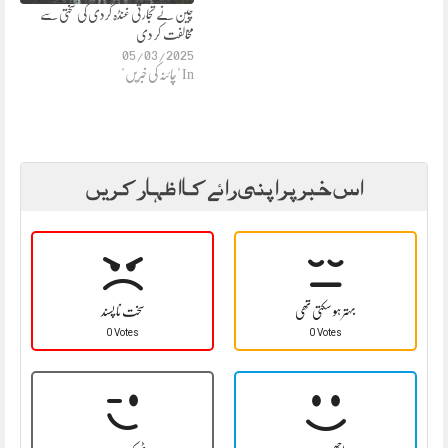
چین نے تجارتی غنڈہ گردی کی سختی سے
مخالفت کر دی
05/03/2025
In "چائنہ کی خبریں"
اس خبر پر اپنی رائے کا اظہار کریں
بہتر ہو سکتی تھی
سخت نا پسند
0 Votes
0 Votes