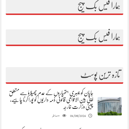
ہمارا فیس بک پیج
ہمارا فیس بک پیج
تازہ ترین پوسٹ
جاپان کو جوہری ہتھیاروں کے عدم پھیلاؤ سے متعلق
اپنی بین الاقوامی قانونی ذمہ داریوں کو پورا کرنا چاہیے،
چینی وزارت خارجہ
مناظر
06/08/2026
9