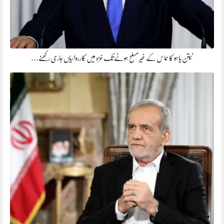
نیتن یاہو کا حماس کے غیر مسلح ہونے تک غزہ میں کارروائیاں جاری رکھنے…