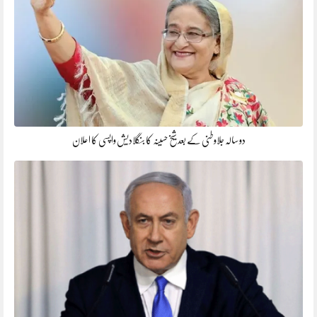
دو سالہ جلاوطنی کے بعد شیخ حسینہ کا بنگلادیش واپسی کا اعلان