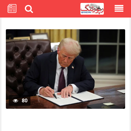
Skip
to
content
80