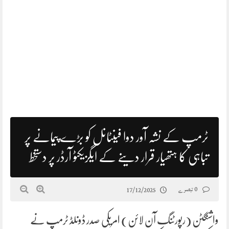
ٹرمپ کے نشہ آور دوا فینٹانل کو بڑے پیمانے پر
تباہی کا ہتھیار قرار دینے کے ایگزیکٹو آرڈر پر دستخط
0 تبصرے
17/12/2025
واشنگٹن (رپورٹنگ آن لائن) امریکی صدر ڈونلڈ ٹرمپ نے