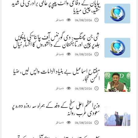
جاپان کے دفاعی وائٹ پیپر پر عالمی برادری کی شدید
تنقید، چینی میڈیا
مناظر
06/08/2026
9
شی جن پھنگ: دی گورننس آف چائنا”کی پانچویں
جلدپر چین اور تاجکستان کے دانشوروں کا اظہارِ خیال
مناظر
06/08/2026
8
مفتاح اسماعیل بے بنیاد الزامات واپس لیں، ضیا
الحسن لنجار
مناظر
06/08/2026
9
وزیراعظم اعلیٰ سطح کے وفد کے ہمراہ سہ روزہ دورہ پر
سعودی عرب روانہ
مناظر
06/08/2026
9