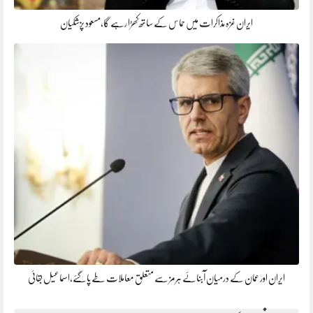
ایران غزہ مذاکرات میں حماس کے ساتھ کھڑا رہے گا،مسعود پزشکیان
ایران اور عمان کے درمیان آبنائے ہرمز سے متعلق معاملات طے پاگئے،اسماعیل بقائی