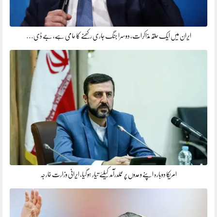
ایران میں ایک حلقہ مذاکرات، دوسرا جنگ جاری رکھنے کا حامی ہے، جے ڈی…
امریکا دوبارہ اپنے وعدوں پر عملدرآمد کیلئے تیار ہو گیا، ایرانی وزارت خارجہ