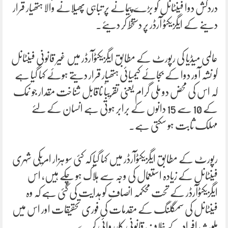
دردکش دوا فینٹانل کو بڑے پیمانے پر تباہی پھیلانے والا ہتھیار قرار
دینے کے ایگزیکٹو آرڈر پر دستخط کر دیئے۔
عالمی میڈیا کی رپورٹ کے مطابق ایگزیکٹوآرڈر میں غیر قانونی فینٹانل
کو نشہ آور دوا کے بجائے کیمیائی ہتھیار قرار دیتے ہوئے کہا گیا ہے
کہ اس کی محض دو ملی گرام یعنی تقریباً ناقابل شناخت مقدار جو نمک
کے 10 سے 15 دانوں کے برابر ہوتی ہے انسان کے لئے
مہلک ثابت ہو سکتی ہے۔
رپورٹ کے مطابق ایگزیکٹوآرڈر میں کہا گیا کہ کئی سو ہزار امریکی شہری
فینٹانل کے زیادہ استعمال کی وجہ سے ہلاک ہو چکے ہیں، اس
ایگزیکٹوآرڈر کے تحت محکمہ انصاف کو ہدایت کی گئی ہے کہ وہ
فینٹانل کی سمگلنگ کے مقدمات کی فوری تحقیقات اور اس میں
ملوث افراد کے خلاف قانونی کارروائی کرے۔