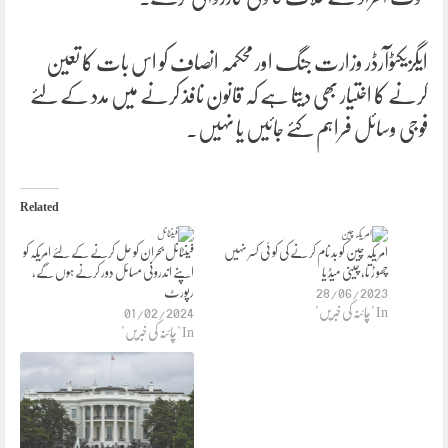
ایگزیکٹوآرڈر وزارت جنگ اور محکمہ انصاف کو اس بات کا تعین
کرنے کا اختیار بھی دیتا ہے کہ قانون نافذ کرنے میں مدد کے لئے
فوجی وسائل فراہم کئے جائیں یا نہیں۔
Related
امر یکہ چین کو بد نام کر نے کی کو ئی کسر نہیں
فینٹانل بحران کو حل کرنے کے لئے امریکہ کو
چھو ڑ تا، چینی میڈ یا
اپنے اندرونی مسائل دور کرنے ہوں گے،
28/06/2023
رپورٹ
In "چائنہ کی خبریں"
01/02/2024
In "چائنہ کی خبریں"