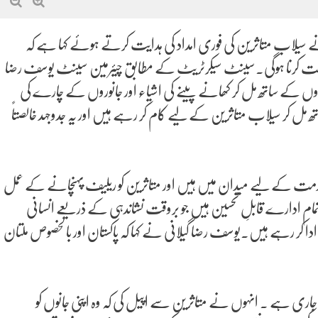
 سیلاب متاثرین کی فوری امداد کی ہدایت کرتے ہوئے کہا ہے کہ
خدمت کرنا ہوگی۔سینٹ سیکرٹریٹ کے مطابق چیئرمین سینٹ یوسف رضا
روں کے ساتھ مل کر کھانے پینے کی اشیاء اور جانوروں کے چارے کی
تھ مل کر سیلاب متاثرین کے لیے کام کر رہے ہیں اور یہ جدوجہد خالصتاً
خدمت کے لیے میدان میں ہیں اور متاثرین کو ریلیف پہنچانے کے عمل
تمام ادارے قابلِ تحسین ہیں جو بروقت نشاندہی کے ذریعے انسانی
 ادا کر رہے ہیں۔یوسف رضا گیلانی نے کہا کہ پاکستان اور بالخصوص ملتان
ھی جاری ہے ۔ انہوں نے متاثرین سے اپیل کی کہ وہ اپنی جانوں کو