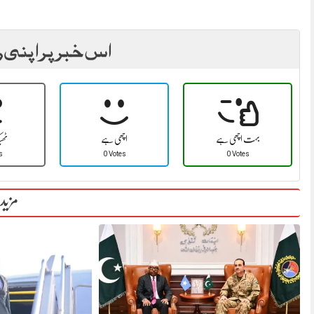
اس خبر پر اپنی ر
بہت اچھی ہے
اچھی ہے
ٹھ
s
0 Votes
0 Votes
مزید