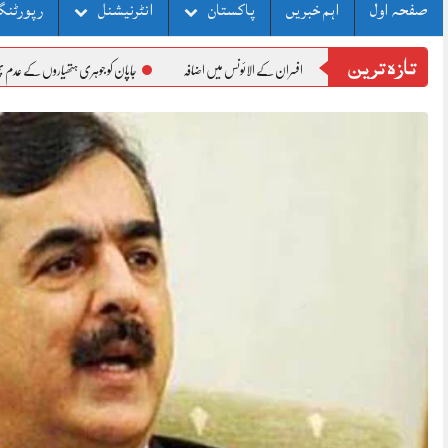
صفحہ اول
اہم خبریں
پاکستان
انٹرنیشنل
رپورٹنگ
تازہ ترین
جاپان کو جوہری ہتھیاروں کے عدم پھیلاؤ سے متعلق اپ