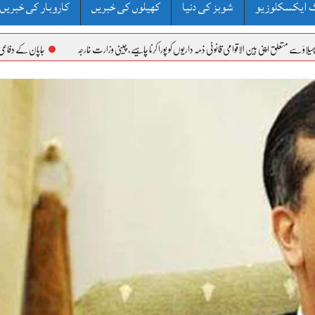
 ایکسکلوزیو
شوبز کی دنیا
کھیلوں کی خبریں
کاروبار کی خبریں
نی بین الاقوامی قانونی ذمہ داریوں کو پورا کرنا چاہیے، چینی وزارت خارجہ
جاپان کے دفاعی وائٹ پیپر پر عالم