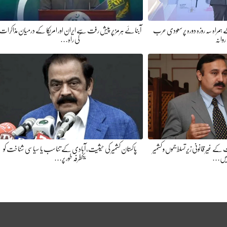
 ہمراہ سہ روزہ دورہ پر سعودی عرب
آبنائے ہرمز پر پیش رفت سے ایران اور امریکا کے درمیان مذاکرات
روانہ
کی راہ…
غیر قانونی زیر تسلط جموں و کشمیر
پاکستان کشمیر کی حیثیت، آبادی کے تناسب یا سیاسی شناخت کو
یں…
یکطرفہ طور پر…
0-2026,reporting Digital Group,rights Reserved.Theme Designed By Siddique 