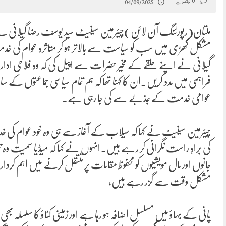
0 تبصرے
04/09/2025
ملتان(رپورٹنگ آن لائن)چیئرمین سینیٹ سید یوسف رضا گیلانی نے
مشکل گھڑی میں سب کو سیاست سے بالاتر ہو کر متاثرہ عوام کی 
گیلانی نے اپنے حلقے کے مخیر حضرات سے اپیل کی کہ وہ فلاحی ادا
فراہمی میں مدد کریں۔ان کا کہنا تھا کہ ہم تمام سیاسی جماعتوں کے سا
عوامی خدمت کے جذبے سے کی جا رہی ہے۔
چیئرمین سینیٹ نے کہا کہ سیلاب کے آغاز سے ہی وہ خود عوام کی 
کی براہِ راست نگرانی کر رہے ہیں۔انہوں نے کہا کہ میڈیا سمیت وہ 
جانوں اور مال مویشیوں کو محفوظ مقامات پر منتقل کرنے میں اہم کردار
مشکل وقت سے گزر رہے ہیں،
پانی کے بہاؤ میں مسلسل اضافہ ہو رہا ہے اور زمینی کٹاؤ کا سلسلہ ب