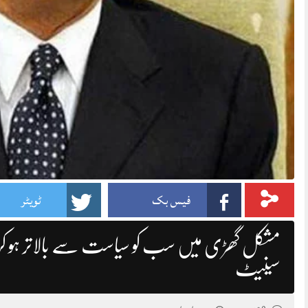
فیس بک
ٹویٹر
مشکل گھڑی میں سب کو سیاست سے بالاتر ہو کر م
سینیٹ