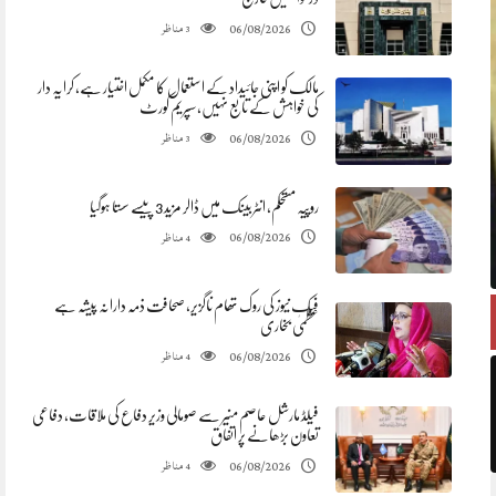
مناظر
06/08/2026
3
مالک کو اپنی جائیداد کے استعمال کا مکمل اختیار ہے، کرایہ دار
کی خواہش کے تابع نہیں، سپریم کورٹ
مناظر
06/08/2026
3
روپیہ مستحکم، انٹربینک میں ڈالر مزید 3 پیسے سستا ہوگیا
مناظر
06/08/2026
4
فیک نیوز کی روک تھام ناگزیر، صحافت ذمہ دارانہ پیشہ ہے
عظمیٰ بخاری
مناظر
06/08/2026
4
فیلڈ مارشل عاصم منیر سے صومالی وزیر دفاع کی ملاقات، دفاعی
تعاون بڑھانے پر اتفاق
مناظر
06/08/2026
4