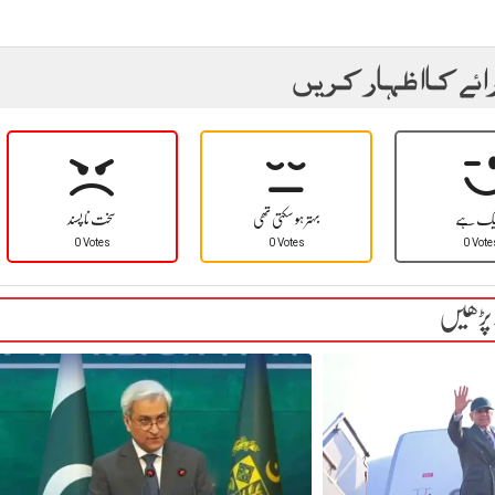
ائے کا اظہار کریں
یک ہے
بہتر ہو سکتی تھی
سخت نا پسند
0 Votes
0 Votes
0 Vote
 پڑھیں