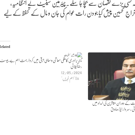
تاکہ کسی بڑے نقصان سے بچا جا سکے۔چیئرمین سینیٹ نے انتظامیہ،
 1122، میڈیا اور فلاحی تنظیموں کو خراجِ تحسین پیش کیا جو دن رات عوام کی جان و مال کے تحفظ کے لیے
Related
تاجر برادری کاملکی معاشی وسماجی ترقی میں کردار بہت اہم ہے،یوسف
رضاگیلانی
12/05/2024
In "اہم خبریں"
فات کے دوران متاثرین کی امداد میں
 ، سر دار ایازصادق