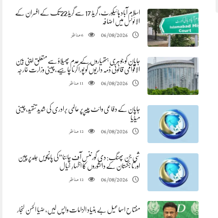
اسلام آباد ہائیکورٹ، گریڈ 17 سے گریڈ 22 تک کے افسران کے
الائونس میں اضافہ
مناظر
06/08/2026
6
جاپان کو جوہری ہتھیاروں کے عدم پھیلاؤ سے متعلق اپنی بین
الاقوامی قانونی ذمہ داریوں کو پورا کرنا چاہیے، چینی وزارت خارجہ
مناظر
06/08/2026
11
جاپان کے دفاعی وائٹ پیپر پر عالمی برادری کی شدید تنقید، چینی
میڈیا
مناظر
06/08/2026
12
شی جن پھنگ: دی گورننس آف چائنا”کی پانچویں جلدپر چین
اور تاجکستان کے دانشوروں کا اظہارِ خیال
مناظر
06/08/2026
12
مفتاح اسماعیل بے بنیاد الزامات واپس لیں، ضیا الحسن لنجار