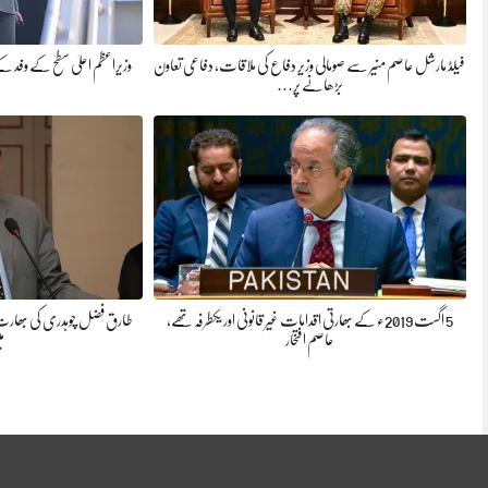
فیلڈ مارشل عاصم منیر سے صومالی وزیر دفاع کی ملاقات، دفاعی تعاون
وزیراعظم اعلیٰ سطح کے وفد کے
بڑھانے پر…
5 اگست 2019ء کے بھارتی اقدامات غیر قانونی اور یکطرفہ تھے،
طارق فضل چوہدری کی بھارت کے 
عاصم افتخار
م
Meo #03334456813