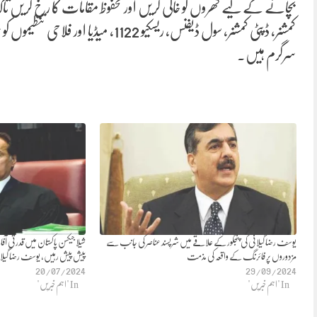
بچانے کے لیے گھروں کو خالی کریں اور محفوظ مقامات کا رخ کریں 
کمشنر، ڈپٹی کمشنر، سول ڈیفنس، ریسکیو
سرگرم ہیں۔
یوسف رضا گیلانی کی پنجگور کے علاقے میں شرپسند عناصر کی جانب سے
شیلا جیکسن پاکستان میں قدرتی آ
مزدوروں پر فائرنگ کے واقعہ کی مذمت
پیش پیش رہیں، یوسف رضا گیلانی
20/07/2024
29/09/2024
In "اہم خبریں"
In "اہم خبریں"