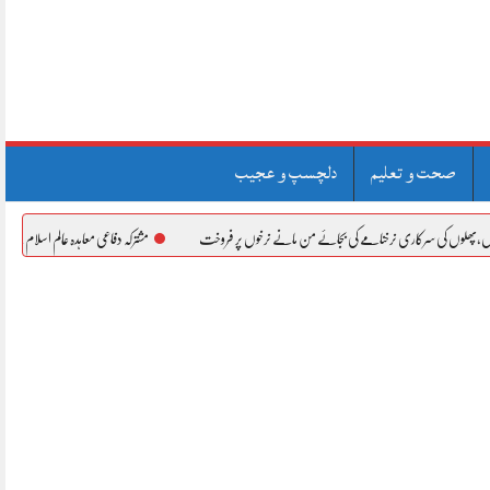
صحت و تعلیم
دلچسپ و عجیب
مے کی بجائے من مانے نرخوں پر فروخت
مشترکہ دفاعی معاہدہ عالم اسلام کے اتحاد اوراستحکام کی جانب ت