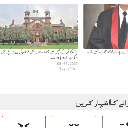
ے رپورٹ کو بطور ثبوت نہیں لیا جا
پراسیکیوشن کے کیس میں چھوٹا سا شک بھی ملزمان کی بریت کیلئے کافی
ہوتا ہے’ لاہور ہائیکورٹ
08/03/2025
In "جرم وسزا"
ائے کا اظہار کریں