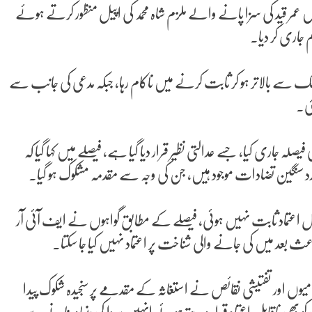
مر قید کی سزا پانے والے ملزم شاہ محمد کی اپیل منظور کرتے ہوئے
 جاری کر دیا۔
شک سے بالاتر ہو کر ثابت کرنے میں ناکام رہا، جبکہ مدعی کی جانب سے
ئی۔
نے 12 صفحات پر مشتمل تفصیلی فیصلہ جاری کیا، جسے عدالتی نظیر قرار دیا گیا ہے، فیصلے میں کہا گیا کہ
عدد سنگین تضادات موجود ہیں، جن کی وجہ سے مقدمہ مشکوک ہو گیا۔
بل اعتماد ثابت نہیں ہوئی، فیصلے کے مطابق گواہوں نے ایف آئی آر
عث بعد میں کی جانے والی شناخت پر اعتماد نہیں کیا جا سکتا۔
ود خامیوں اور تفتیشی نقائص نے استغاثہ کے مقدمے پر سنجیدہ شکوک پیدا