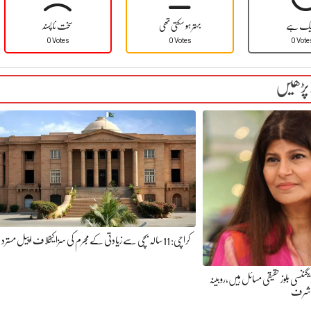
یک ہے
بہتر ہو سکتی تھی
سخت نا پسند
0 Votes
0 Votes
0 Vote
 پڑھیں
کراچی: 11 سالہ بچی سے زیادتی کے مجرم کی سزا کیخلاف اپیل مسترد
یگننسی بلوز حقیقی مسائل ہیں،روبینہ
شرف