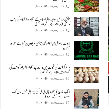
مناظر
09/08/2026
0
مشترکہ دفاعی معاہدہ عالم اسلام کے اتحاد اوراستحکام کی جانب
تاریخی پیشرفت ہے’ اشرف بھٹی
مناظر
09/08/2026
0
اپیلٹ ٹربیونل زیرالتوا ء کیسز ترجیحی بنیادوں پر نمٹائے ‘ لاہور
ٹیکس بار
مناظر
09/08/2026
0
برائلر گوشت کی قیمت میں14روپے کلو اضافہبرائلر گوشت کی
قیمت میں14روپے کلو اضافہ
مناظر
09/08/2026
4
لانگ مارچ کا مقصد بانی پی ٹی آئی کی رہائی نہیں ،ان تک
رسائی ہے،سہیل آفریدی
مناظر
09/08/2026
4