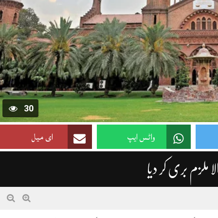
30
واٹس ایپ
ای میل
 ملزم بری کر دیا