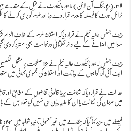
لاہور (رپورٹنگ آن لائن) لاہور ہائیکورٹ نے قتل کے مقدمے میں ع
ٹرائل کورٹ کا فیصلہ کالعدم قرار دے دیا اور ملزم کو بری کرنے کا حکم
چیف جسٹس عالیہ نیلم نے قرار دیا کہ استغاثہ ملزم کے خلاف الزام 
سزا میں اضافے کے لیے دائر نظرثانی درخواست بھی مسترد کر دی گ
چیف جسٹس لاہور ہائیکورٹ عالیہ نیلم 
ایف آئی آر، گواہوں کے بیانات اور استغاثہ کی مجموعی کہانی میں مت
عدالت نے قرار دیا کہ شناخت پریڈ قانونی تقاضوں کے مطابق اور قا
میں ملزمان کی شناخت یا ان کا حلیہ بیان ہی نہیں کیا تھا، جس کے با
فیصلے میں مزید کہا گیا کہ مقدمے میں غیر معمولی تاخیر، شواہد میں موج