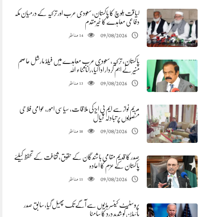
لیاقت بلوچ کا پاکستان، سعودی عرب اور ترکیہ کے درمیان مکہ
دفاعی معاہدے کا خیرمقدم
مناظر
09/08/2026
14
پاکستان، ترکیہ، سعودی عرب معاہدے میں فیلڈ مارشل عاصم
منیر نے اہم کردار ادا کیا،رانا ثناء اللہ
مناظر
09/08/2026
13
مریم نواز سے ایم پی ایز کی ملاقات، سیاسی امور، عوامی فلاحی
منصوبوں پر تبادلہ خیال
مناظر
09/08/2026
18
صدر کا قدیم مقامی باشندگان کے حقوق، ثقافت کے تحفظ کیلئے
پاکستان کے عزم کا اعادہ
مناظر
09/08/2026
15
پروسٹیٹ کینسر ہڈیوں سے آگے تک پھیل گیا، سابق صدر
بائیڈن کو شدید درد کا سامنا