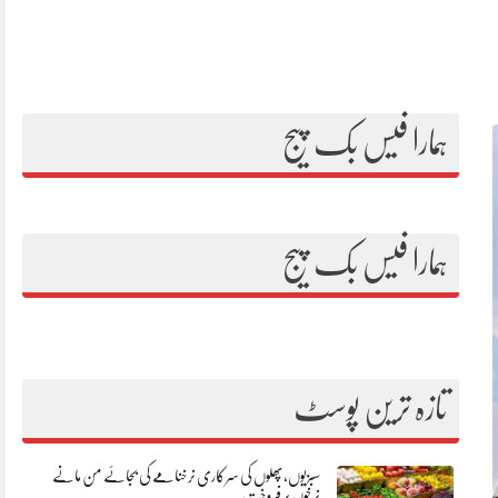
ہمارا فیس بک پیج
ہمارا فیس بک پیج
تازہ ترین پوسٹ
سبزیوں،پھلوں کی سرکاری نرخنامے کی بجائے من مانے
نرخوں پر فروخت