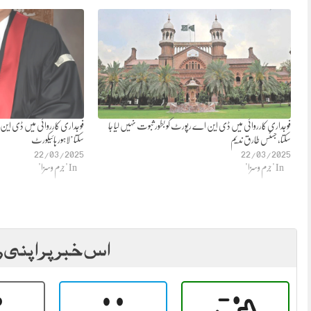
فوجداری کارروائی میں ڈی این اے رپورٹ کو بطور ثبوت نہیں لیا جا
فوجداری کارروائی میں ڈی این ا
سکتا، جسٹس طارق ندیم
سکتا’لاہور ہائیکورٹ
22/03/2025
22/03/2025
In "جرم وسزا"
In "جرم وسزا"
اس خبر پر اپنی ر