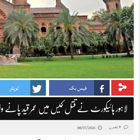
فیس بک
ٹویٹر
لاہور ہائیکورٹ نے قتل کیس میں عمر قید پانے والا
0 تبصرے
08/07/2026