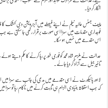
کیے، عدالت نے فرانزک شواہد اور ملزم سے منسوب اسلحہ کی برآمدگی ک
انکار کر دیا۔
چیف جسٹس عالیہ نیلم نے اپنے فیصلے میں آبزرویشن دی کہشک کا فائ
فوجداری مقدمات میں سزا اسی صورت برقرار رکھی جا سکتی ہے جب اس
اس مقدمے میں نہیں ہو سکا۔
عدالت نے ملزم شاہ محمد کو فوری طور پر رہا کرنے کا حکم دیتے ہو
تاخیر جیل سے آزاد کر دیا جائے۔
لاہور ہائیکورٹ نے اسی مقدمے میں مدعی کی جانب سے سزا میں اض
کہ جب استغاثہ بنیادی الزام ہی ثابت کرنے میں ناکام رہا تو سزا می