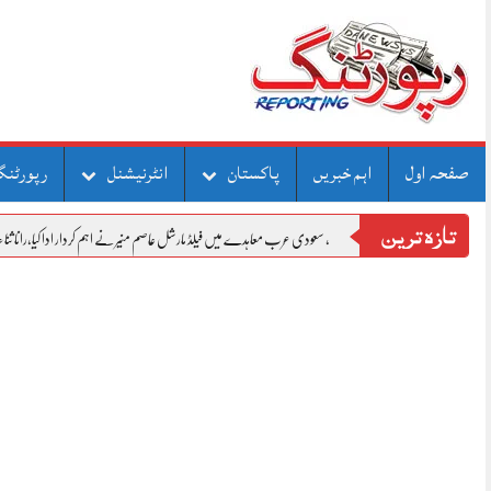
Skip
to
content
صفحہ اول
اہم خبریں
پاکستان
انٹرنیشنل
رپورٹنگ
تازہ ترین
ستان، ترکیہ، سعودی عرب معاہدے میں فیلڈ مارشل عاصم منیر نے اہم کردار ادا کیا،رانا ثناء اللہ
مریم نواز سے