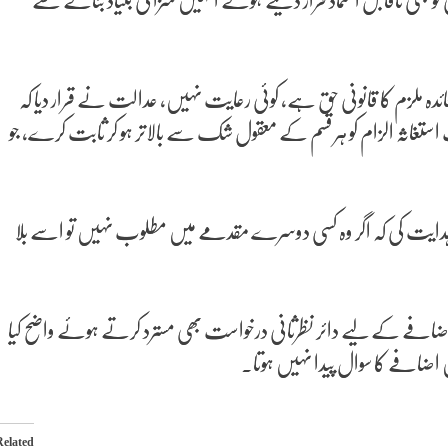
و بھی ناقابل اعتماد قرار دیتے ہوئے انہیں سزا کی بنیاد بنانے سے
دہ ملزم کا قانونی حق ہے، کوئی رعایت نہیں، عدالت نے قرار دیا کہ
تغاثہ الزام کو ہر قسم کے معقول شک سے بالاتر ہو کر ثابت کرے، جو
ئے ہدایت کی کہ اگر وہ کسی دوسرے مقدمے میں مطلوب نہیں تو اسے بلا
افے کے لیے دائر نظرثانی درخواست بھی مسترد کرتے ہوئے واضح کیا
ں اضافے کا سوال پیدا نہیں ہوتا۔
Related