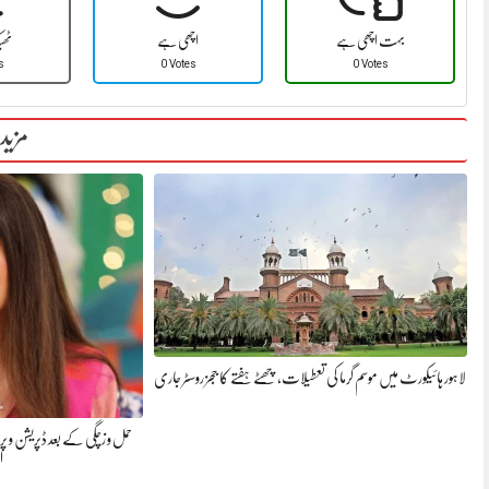
بہت اچھی ہے
اچھی ہے
ٹھ
s
0 Votes
0 Votes
مزید
لاہور ہائیکورٹ میں موسم گرما کی تعطیلات، چھٹے ہفتے کا ججز روسٹر جاری
حمل و زچگی کے بعد ڈپریشن و پر
ا