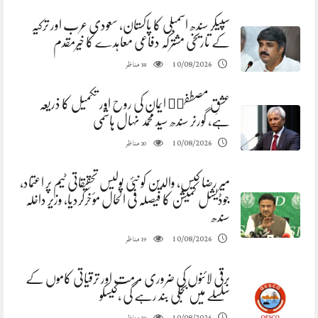
سپیکر سندھ اسمبلی کا پاکستان، سعودی عرب اور ترکیہ
کے تاریخی مشترکہ دفاعی معاہدے کا خیرمقدم
مناظر
10/08/2026
18
عشقِ مصطفیۖ ایمان کی روح اور تکمیل کا ذریعہ
ہے، گورنر سندھ سید محمد نہال ہاشمی
مناظر
10/08/2026
20
میر رضا کیس، والدین کو نئی پولیس تحقیقاتی ٹیم پر اعتماد،
جوڈیشل کمیشن کا فیصلہ فی الحال مؤخرکردیا، وزیر داخلہ
سندھ
مناظر
10/08/2026
19
برقی لائنوں کی ضروری مرمت اور ترقیاتی کاموں کے
سلسلے میں بجلی بند رہے گی ،کیسکو
مناظر