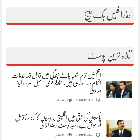
ہمارا فیس بک پیج
تازہ ترین پوسٹ
اقلیتیں تمام شعبہ ہائے زندگی میں قابل قدر خدمات
انجام دے رہی ہیں، سپیکر قومی اسمبلی سردار ایاز
صادق
مناظر
10/08/2026
19
پاکستان کی ترقی میں اقلیتی برادریوں کا کردار ناقابلِ
فراموش ہے، سید یوسف رضا گیلانی
مناظر
10/08/2026
20