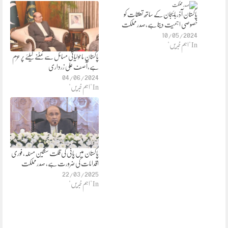
پاکستان آذربائیجان کے ساتھ تعلقات کو
خصوصی اہمیت دیتا ہے،صدر مملکت
10/05/2024
In "اہم خبریں"
پاکستان ماحولیاتی مسائل سے نمٹنے کیلئے پر عزم
ہے،آصف علی زرداری
04/06/2024
In "اہم خبریں"
پاکستان میں پانی کی قلت سنگین مسئلہ، فوری
اقدامات کی ضرورت ہے، صدر مملکت
22/03/2025
In "اہم خبریں"