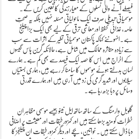
فیصلے آنے والی نسلوں کے معیارِ زندگی کا تعین کریں گے۔
موسمیاتی تبدیلی صرف ایک ماحولیاتی مسئلہ نہیں بلکہ یہ صحتِ
عامہ، غذائی تحفظ اور معاشی ترقی کے لیے بھی ایک بڑا چیلنج
ہے۔انہوںنے کہاکہ پاکستان موسمیاتی تغیر کے اثرات سے سب
سے زیادہ متاثرہ ممالک میں شامل ہے، حالانکہ گرین ہاس گیسوں
کے اخراج میں اس کا حصہ ایک فیصد سے بھی کم ہے۔ ہمارے
کسان بدلتے ہوئے موسموں کا سامنا کر رہے ہیں، ہماری بستیاں
سیلابوں اور شدید گرمی کی زد میں آ رہی ہیں اور ہمارے قدرتی
وسائل پر دبا بڑھ رہا ہے۔
گلوبل وارمنگ کے ساتھ ساتھ ایل نینو جیسے موسمی مظاہر ان
خطرات کو مزید بڑھا سکتے ہیں اور کمزور طبقات اور معیشت پر اضافی
دبا ڈال سکتے ہیں۔ خواتین، بچے اور دیگر کمزور طبقات ان چیلنجز کا