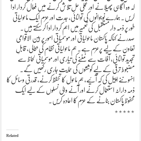
کہ وہ آگاہی پھیلانے اور عملی حل تلاش کرنے میں فعال کردار ادا
کریں۔ ہمارے نوجوانوں کی توانائی، جدت اور عزم ایک ماحولیاتی
طور پر ذمہ دار مستقبل کی تعمیر میں اہم کردار ادا کر سکتے ہیں۔
صدرنے کہاکہ پاکستان ماحولیاتی اور موسمیاتی امور پر بین الاقوامی
تعاون کے لیے پرعزم ہے۔ ہم ماحولیاتی نظام کی بحالی، قابلِ
تجدید توانائی، آفات سے نمٹنے کی تیاری اور موسمیاتی لحاظ سے
مضبوط ترقی کے لیے کوششوں کی حمایت جاری رکھیں گے۔
انہوںنے اپیل کی کہ آئیے، ہم ماحول کا تحفظ کرنے، قدرتی وسائل کا
ذمہ دارانہ استعمال کرنے اور آنے والی نسلوں کے لیے ایک
محفوظ پاکستان بنانے کے عزم کا اعادہ کریں۔
٭٭٭٭٭
Related