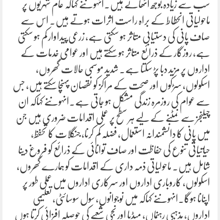
سب سے زیادہ بوجھ اٹھاتے ہیں۔انہوںنے کہاکہ عام شہریوں پر
ماحولیاتی انحطاط کے براہ راست اثرات ہوتے ہیں۔ اس سے
صاف پانی کی دستیابی متاثر ہو سکتی ہے، زرعی پیداوار کم ہو سکتی
ہے، روزگار کے ذرائع متاثر ہو سکتے ہیں اور عوامی خدمات کے
اداروں پر مزید دبا پڑ سکتا ہے۔ شدید موسمی حالات گھروں،
اسکولوں، سڑکوں اور صحت کے مراکز کو نقصان پہنچا سکتے ہیں، جس
سے عوام کی روزمرہ زندگی مشکل ہو جاتی ہے۔انہوںنے کہاکہ ان
چیلنجز سے نمٹنے کے لیے ہر سطح پر عملی اقدامات ضروری ہیں جن
میں پانی کا دانشمندانہ استعمال، فضلہ کم کرنا، جنگلات کا تحفظ،
حیاتیاتی تنوع کی حفاظت اور صاف توانائی کے ذرائع کو فروغ دینا
شامل ہیں۔ ماحولیاتی ذمہ داری کے اقدامات کو ہمارے گھروں،
اسکولوں، کاروباری اداروں اور سرکاری اداروں میں عملی طور پر
اپنانا ہوگا۔انہوںنے کہاکہ میں نوجوانوں، سول سوسائٹی، تعلیمی
اداروں، مذہبی رہنماں، میڈیا اور نجی شعبے کی حوصلہ افزائی کرتا ہوں