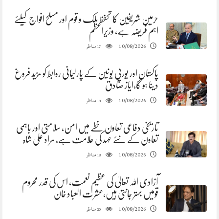
حرمین شریفین کا تحفظ ملک و قوم اور مسلح افواج کیلئے
اہم فریضہ ہے، وزیراعظم
مناظر
10/08/2026
17
پاکستان اور یورپی یونین کے پارلیمانی روابط کو مزید فروغ
دینا ہو گا،ایاز صادق
مناظر
10/08/2026
18
تاریخی دفاعی تعاون خطے میں امن، سلامتی اور باہمی
تعاون کے نئے عہد کی علامت ہے، مراد علی شاہ
مناظر
10/08/2026
18
آزادی اللہ تعالیٰ کی عظیم نعمت، اس کی قدر محروم
قومیں بہتر جانتی ہیں،عشرت العباد خان
مناظر
10/08/2026
20