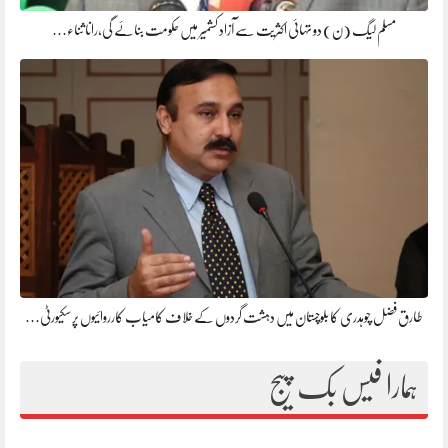
مسلم لیگ (ن) دو تہائی اکثریت سے آزاد کشمیر میں حکومت بنائے گی،رانا ثناء…
طارق فضل چوہدری کا بلوچستان میں دہشت گردوں کے خلاف کامیاب کارروائیوں پر سکیورٹی…
ہمارا فیس بک پیج