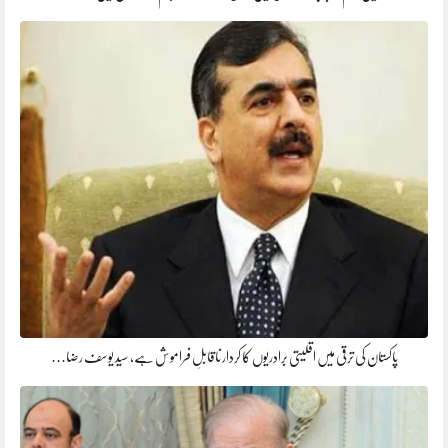
پاکستان کی ترقی میں اقلیتی برادریوں کا کردار ناقابلِ فراموش ہے، سید یوسف رضا…