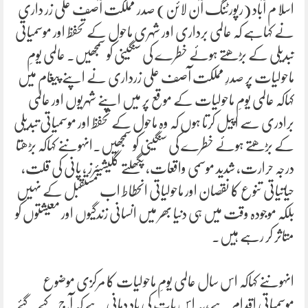
اسلا م آباد (رپورٹنگ آن لائن) صدر مملکت آصف علی زر داری
نے کہاہے کہ عالمی برداری اور شہری ماحول کے تحفظ اور موسمیاتی
تبدیلی کے بڑھتے ہوئے خطرے کی سنگینی کو سمجھیں۔ عالمی یومِ
ماحولیات پر صدرِ مملکت آصف علی زرداری نے اپنے پیغام میں
کہاکہ عالمی یومِ ماحولیات کے موقع پر میں اپنے شہریوں اور عالمی
برادری سے اپیل کرتا ہوں کہ وہ ماحول کے تحفظ اور موسمیاتی تبدیلی
کے بڑھتے ہوئے خطرے کی سنگینی کو سمجھیں۔انہوںنے کہاکہ بڑھتا
درجہ حرارت، شدید موسمی واقعات، پگھلتے گلیشیئرز ، پانی کی قلت،
حیاتیاتی تنوع کا نقصان اور ماحولیاتی انحطاط اب مستقبل کے نہیں
بلکہ موجودہ وقت میں ہی دنیا بھر میں انسانی زندگیوں اور معیشتوں کو
متاثر کر رہے ہیں۔
انہوںنے کہاکہ اس سال عالمی یومِ ماحولیات کا مرکزی موضوع
موسمیاتی اقدام ہے،یہ اس بات کی یاد دہانی ہے کہ آج کیے گئے