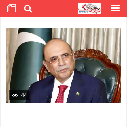
Skip
to
content
44