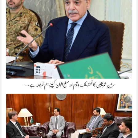
حرمین شریفین کا تحفظ ملک و قوم اور مسلح افواج کیلئے اہم فریضہ ہے،…