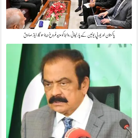
پاکستان اور یورپی یونین کے پارلیمانی روابط کو مزید فروغ دینا ہو گا،ایاز صادق