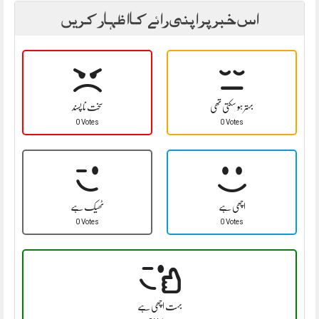
اس خبر پر اپنی رائے کا اظہار کریں
بہتر ہو سکتی تھی
سخت نا پسند
0 Votes
0 Votes
اچھی ہے
ٹھیک ہے
0 Votes
0 Votes
بہت اچھی ہے