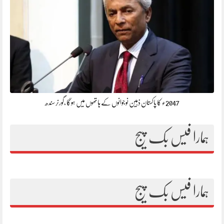
2047ء کا پاکستان ذہین نوجوانوں کے ہاتھوں میں ہوگا ،گورنرسندھ
ہمارا فیس بک پیج
ہمارا فیس بک پیج