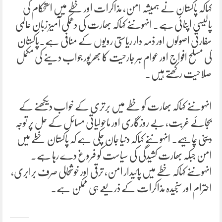
کہاکہ پاکستان نے ہمیشہ امن، مذاکرات اور خطے میں استحکام کی
پالیسی اپنائی ہے۔ انہوںنے کہاکہ بھارت کی دھمکی آمیز زبان عالمی
سفارتی اصولوں اور ذمہ دار ریاستی رویوں کے منافی ہے۔پاکستان
کی مسلح افواج اور عوام ہر جارحیت کا بھرپور جواب دینے کی مکمل
صلاحیت رکھتے ہیں۔
انہوںنے کہاکہ بھارت کو خطے میں برتری کے خواب دیکھنے کے
بجائے غربت، بے روزگاری اور ماحولیاتی مسائل کے حل پر توجہ
دینی چاہیے۔ انہوںنے کہاکہ دنیا جان چکی ہے کہ پاکستان خطے میں
امن جبکہ بھارت کشیدگی کی سیاست کو فروغ دے رہا ہے۔
انہوںنے کہاکہ خطے میں پائیدار امن، ترقی اور خوشحالی صرف برابری،
احترام اور سنجیدہ مذاکرات کے ذریعے ہی ممکن ہے۔