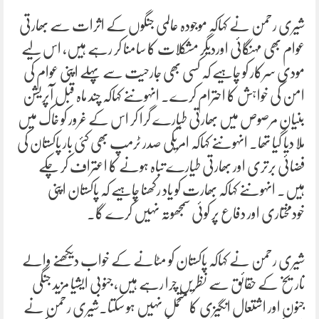
شیری رحمن نے کہاکہ موجودہ عالمی جنگوں کے اثرات سے بھارتی
عوام بھی مہنگائی اوردیگر مشکلات کا سامنا کر رہے ہیں، اس لیے
مودی سرکار کو چاہیے کہ کسی بھی جارحیت سے پہلے اپنی عوام کی
امن کی خواہش کا احترام کرے۔ انہوںنے کہاکہ چند ماہ قبل آپریشن
بنیان مرصوص میں بھارتی طیارے گرا کر اس کے غرور کو خاک میں
ملا دیا گیا تھا۔ انہوںنے کہاکہ امریکی صدر ٹرمپ بھی کئی بار پاکستان کی
فضائی برتری اور بھارتی طیارے تباہ ہونے کا اعتراف کر چکے
ہیں۔ انہوںنے کہاکہ بھارت کو یاد رکھنا چاہیے کہ پاکستان اپنی
خودمختاری اور دفاع پر کوئی سمجھوتہ نہیں کرے گا۔
شیری رحمن نے کہاکہ پاکستان کو مٹانے کے خواب دیکھنے والے
تاریخ کے حقائق سے نظریں چرا رہے ہیں، جنوبی ایشیا مزید جنگی
جنون اور اشتعال انگیزی کا متحمل نہیں ہو سکتا۔شیری رحمن نے