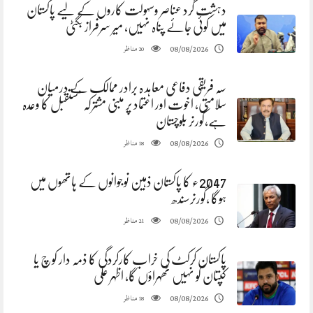
دہشت گرد عناصر وسہولت کاروں کے لیے پاکستان
میں کوئی جائے پناہ نہیں، میر سرفراز بگٹی
مناظر
08/08/2026
20
سہ فریقی دفاعی معاہد ہ برادر ممالک کے درمیان
سلامتی، اخوت اور اعتماد پر مبنی مشترکہ مستقبل کا وعدہ
ہے،گورنر بلوچستان
مناظر
08/08/2026
18
2047ء کا پاکستان ذہین نوجوانوں کے ہاتھوں میں
ہوگا ،گورنرسندھ
مناظر
08/08/2026
21
پاکستان کرکٹ کی خراب کارکردگی کا ذمہ دار کوچ یا
کپتان کو نہیں ٹھہراؤں گا، اظہر علی
مناظر
08/08/2026
18