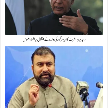
راجہ پرویز اشرف کا بیرسٹر گوہر کی والدہ کے انتقال پر اظہارِ افسوس