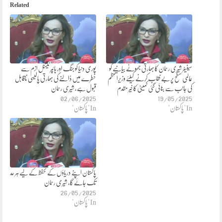
Related
سینیٹر شیری رحمان کا بھارتی جھوٹے بیانیے کو
پوری دنیا کو جنگ اور ہائپر نیشنل ازم سے
عالمی سطح پر بے نقاب کرنے کیلئے وزیراعظم
خطرے میں ڈالنے کی بھارتی پالیسی ناقابل
کی جانب سے بنائی گئی کمیٹی کا خیر مقدم
قبول ہے، شیری رحمان
02/06/2025
19/05/2025
In "پاکستان"
In "پاکستان"
پاکستان اپنے دریاؤں کے تحفظ کے لیے ہر حد
تک جائے گا، شیری رحمان
26/05/2025
In "پاکستان"