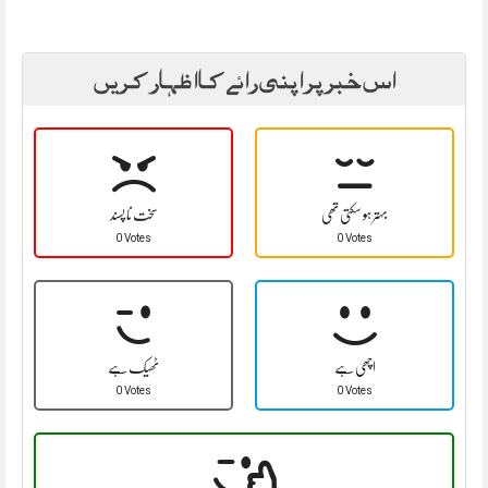
اس خبر پر اپنی رائے کا اظہار کریں
بہتر ہو سکتی تھی
سخت نا پسند
0 Votes
0 Votes
اچھی ہے
ٹھیک ہے
0 Votes
0 Votes