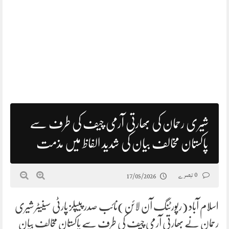
شیری رحمان کی بھارتی آرمی چیف کی طرف سے
پاکستان مخالف بیان کی شدید الفاظ میں مذمت
0 تبصرے
17/05/2026
اسلام آباد (رپورٹنگ آن لائن)نائب صدر پیپلز پارٹی سینیٹر شیری
رحمان نے بھارتی آرمی چیف کی طرف سے پاکستان مخالف بیان