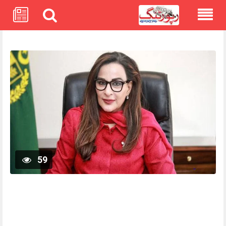
Skip
to
content
59