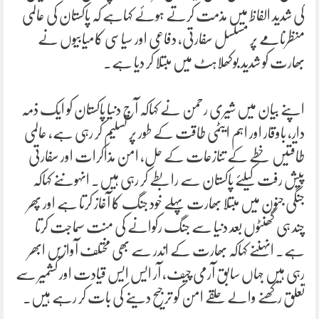
کی شدید الفاظ میں مذمت کرتے ہوئے کہاہے کہ پاکستان کی عالمی
منظرنامے پر مسلسل سفارتی، دفاعی اور سیاسی کامیابیوں نے
بھارت کو شدید بوکھلاہٹ میں مبتلا کر دیا ہے۔
اپنے بیان میں شیری رحمن نے کہاکہ آج دنیا پاکستان کو ایک ذمہ
دار، باوقار اور اہم ایٹمی طاقت کے طور پر تسلیم کر رہی ہے، عالمی
طاقتیں خطے کے تنازعات کے حل، امن مذاکرات اور سفارتی
پیش رفت کیلئے پاکستان سے رابطے کر رہی ہیں۔ انہوںنے کہاکہ
جنگی جنون میں مبتلا بھارت پہلے خود جنگ کا آغاز کرتا ہے اور پھر
چند ہی گھنٹوں بعد دنیا سے جنگ رکوانے کی منت سماجت کرتا
ہے۔ انہںنے کہاکہ بھارت کے اندر سے بھی مختلف آوازیں ابھر
رہی ہیں جہاں سابق آرمی چیف، آر ایس ایس قیادت اور کشمیر سے
تعلق رکھنے والے حلقے امن کو ترجیح دینے کی بات کر رہے ہیں۔