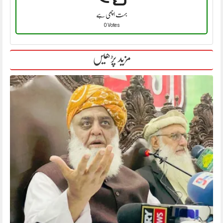
بہت اچھی ہے
0 Votes
مزید پڑھیں