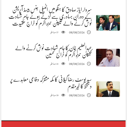
سردار ایاز صادق کا ہنگو میں انٹیلی جنس بیسڈ آپریشن
کے دوران بہادری سے لڑتے ہوئے جامِ شہادت
نوش کرنے والے کیپٹن حمزہ اکرم کو خراجِ عقیدت
مناظر
08/08/2026
17
عبدالعلیم خان کا جام شہادت نوش کرنے والے
کیپٹن حمزہ اکرم کو خراج تحسین
مناظر
08/08/2026
21
سید یوسف رضا گیلانی کا مکہ مشترکہ دفاعی معاہدے پر
دستخط کا خیرمقدم
مناظر
08/08/2026
19