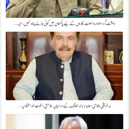
دہشت گرد عناصر وسہولت کاروں کے لیے پاکستان میں کوئی جائے پناہ نہیں، میر…
سہ فریقی دفاعی معاہد ہ برادر ممالک کے درمیان سلامتی، اخوت اور اعتماد پر…