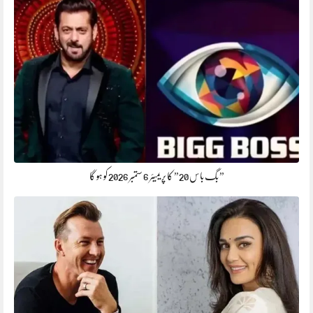
” بگ باس 20” کا پریمیئر 6 ستمبر 2026 کو ہو گا