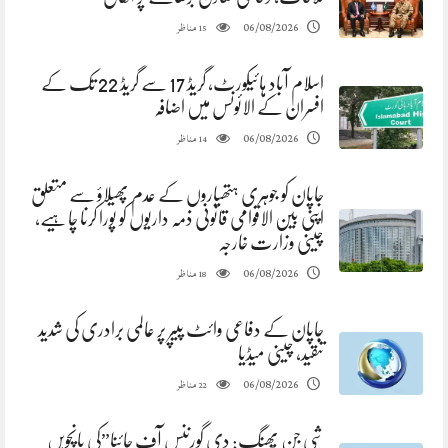
مناظر
06/08/2026
15
اسلام آباد ہائیکورٹ، گریڈ 17 سے گریڈ 22 تک کے
افسران کے الائونس میں اضافہ
مناظر
06/08/2026
14
جاپان کو جوہری ہتھیاروں کے عدم پھیلاؤ سے متعلق
اپنی بین الاقوامی قانونی ذمہ داریوں کو پورا کرنا چاہیے،
چینی وزارت خارجہ
مناظر
06/08/2026
18
جاپان کے دفاعی وائٹ پیپر پر عالمی برادری کی شدید
تنقید، چینی میڈیا
مناظر
06/08/2026
22
شی جن پھنگ: دی گورننس آف چائنا”کی پانچویں