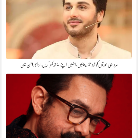
مرد اپنی عورتوں کو خود مختار بنائیں، انہیں اپنے ساتھ کھڑا کریں،اداکار احسن خان