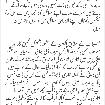
ہے،ہر کسی کے بس کی بات نہیں ، زندگی میں اتار چڑھا آتے
رہتے ہیں بہتر ہے جوڑے اپنے مسائل خود سمجھداری سے حل کرنا
سیکھیں،نوجوان اپنے ازدواجی مسائل میں والدین کو شامل نہ
کریں۔
تفصیلات کے مطابق پاکستان کے مشہور ڈیجیٹل تخلیق کار اور
معروف فیملی بلاگر سعد الرحمن عرف ڈکی بھائی نے میڈیاسے گفتگو
میںحال ہی میں شادی شدہ زندگی اور طلاق کے بڑھتے ہوئے رجحان
پر کھل کر اپنے خیالات کا اظہار کیا۔ایک سوال کے جواب میں
ڈکی بھائی نے کہا کہ شادی کا نبھانا ہر کسی کے بس کی بات نہیں
بلکہ یہ صرف اصل مردوں کا کام ہے۔ انہوں نے مشورہ دیا کہ اگر
آپ ذہنی طور پر ابھی بچے ہیں یا آپ میچور نہیں ہیں تو خدارا
شادی نہ کریں۔انہوںنے کہاکہ اگر آپ کا ارادہ رشتے کو طویل عرصے