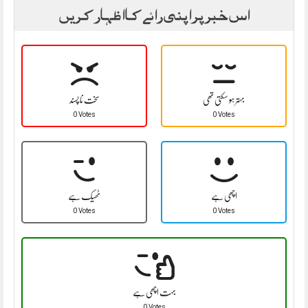
اس خبر پر اپنی رائے کا اظہار کریں
بہتر ہو سکتی تھی
سخت نا پسند
0 Votes
0 Votes
اچھی ہے
ٹھیک ہے
0 Votes
0 Votes
بہت اچھی ہے
0 Votes