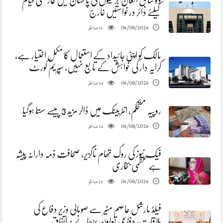
دو سابق افغان جرنیلوں کی پاکستان میں عارضی قیام
کیلئے دائر درخواستیں خارج
مناظر
06/08/2026
15
مالک کو اپنی جائیداد کے استعمال کا مکمل اختیار ہے،
کرایہ دار کی خواہش کے تابع نہیں، سپریم کورٹ
مناظر
06/08/2026
14
روپیہ مستحکم، انٹربینک میں ڈالر مزید 3 پیسے سستا ہوگیا
مناظر
06/08/2026
14
فیک نیوز کی روک تھام ناگزیر، صحافت ذمہ دارانہ پیشہ
ہے عظمیٰ بخاری
مناظر
06/08/2026
13
فیلڈ مارشل عاصم منیر سے صومالی وزیر دفاع کی
ملاقات، دفاعی تعاون بڑھانے پر اتفاق