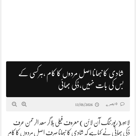
شادی کا نبھانا اصل مردوں کا کام ،ہرکسی کے
بس کی بات نہیں،ڈکی بھائی
0 تبصرے
13/05/2026
لاہور(رپورٹنگ آن لائن) معروف فیملی بلاگر سعد الرحمن عرف
ڈکی بھائی نے کہاہے کہ شادی کا نبھانا صرف اصل مردوں کا کام