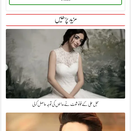
مزید پڑھیں
سجل علی کے فوٹو شوٹ نے مداحوں کی توجہ حاصل کرلی