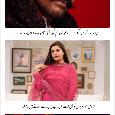
پردیپ کے ولن کیکردار کے بغیر شاید فلم گجنی اتنی کامیاب نہ ہوتی، عامر…
شادی شدہ مردوں کو بھی انکے ماں باپ پال رہے ہوتے ہیں ، ندا…