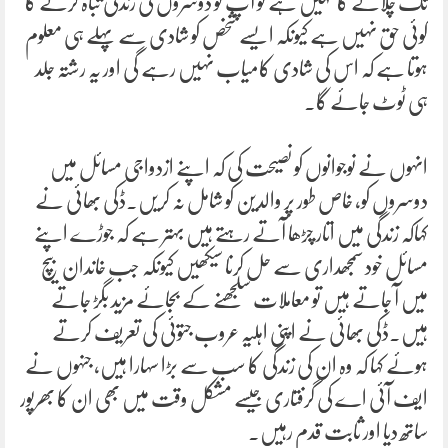
تک چلانے کا نہیں ہے تو آپ کو دوسروں کی زندگی تباہ کرنے کا
کوئی حق نہیں ہے کیونکہ ایسے شخص کو شادی سے پہلے ہی معلوم
ہوتا ہے کہ اس کی شادی کامیاب نہیں رہے گی اور یہ رشتہ جلد
ہی ٹوٹ جائے گا۔
انہوں نے نوجوانوں کو نصیحت کی کہ اپنے ازدواجی مسائل میں
دوسروں کو، خاص طور پر والدین کو شامل نہ کریں۔ڈکی بھائی نے
کہاکہ زندگی میں اتار چڑھا آتے رہتے ہیں بہتر ہے کہ جوڑے اپنے
مسائل خود سمجھداری سے حل کرنا سیکھیں کیونکہ جب خاندان بیچ
میں آ جاتے ہیں تو معاملات سلجھنے کے بجائے مزید بگڑ جاتے
ہیں۔ڈکی بھائی نے اپنی اہلیہ عروب جتوئی کی تعریف کرتے
ہوئے کہا کہ وہ ان کی زندگی کا سب سے بڑا سہارا ہیں، جنہوں نے
ایف آئی اے کی گرفتاری جیسے مشکل وقت میں بھی ان کا بھرپور
ساتھ دیا اور ثابت قدم رہیں۔