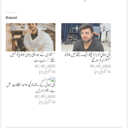
Related
ڈکی بھائی کو بڑا دھچکا : ایک ہفتے میں 4 لاکھ
’’شادی کے بعد اپنی بیوی کو چھپا تو نہیں
سبسکرائبر کم ہوگئے
سکتے‘‘، رجب بٹ
03/02/2025
05/02/2025
In "شوبز کی دنیا"
In "شوبز کی دنیا"
ڈکی بھائی کے ساتھ جو کچھ ہوا وہ مکافات عمل
ہے، شام ادریس
03/05/2024
In "شوبز کی دنیا"