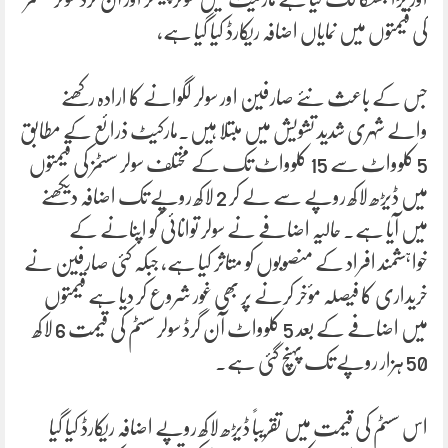
کی قیمتوں میں نمایاں اضافہ ریکارڈ کیا گیا ہے،
جس کے باعث نئے صارفین اور سولر لگوانے کا ارادہ رکھنے
والے شہری شدید تشویش میں مبتلا ہیں۔مارکیٹ ذرائع کے مطابق
5 کلوواٹ سے 15 کلوواٹ تک کے مختلف سولر سسٹمز کی قیمتوں
میں ڈیڑھ لاکھ روپے سے لے کر 2 لاکھ روپے تک اضافہ دیکھنے
میں آیا ہے۔ حالیہ اضافے نے سولر توانائی کو اپنانے کے
خواہشمند افراد کے منصوبوں کو متاثر کیا ہے، جبکہ کئی صارفین نے
خریداری کا فیصلہ مؤخر کرنے پر بھی غور شروع کر دیا ہے قیمتوں
میں اضافے کے بعد 5 کلوواٹ آن گرڈ سولر سسٹم کی قیمت 6 لاکھ
50 ہزار روپے تک پہنچ گئی ہے۔
اس سسٹم کی قیمت میں تقریباً ڈیڑھ لاکھ روپے اضافہ ریکارڈ کیا گیا