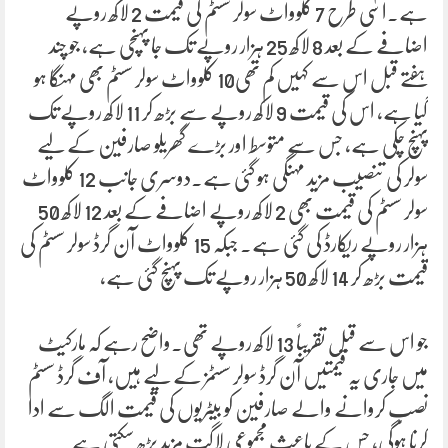
ہے۔اسی طرح 7 کلوواٹ سولر سسٹم کی قیمت 2 لاکھ روپے
اضافے کے بعد 8 لاکھ 25 ہزار روپے تک جا پہنچی ہے، جو چند
ہفتے قبل اس سے کہیں کم تھی10 کلوواٹ سولر سسٹم بھی مہنگا ہو
گیا ہے، اس کی قیمت 9 لاکھ روپے سے بڑھ کر 11 لاکھ روپے تک
پہنچ چکی ہے، جس سے متوسط اور بڑے گھریلو صارفین کے لیے
سولر کی تنصیب مزید مہنگی ہو گئی ہے۔دوسری جانب 12 کلوواٹ
سولر سسٹم کی قیمت بھی 2 لاکھ روپے اضافے کے بعد 12 لاکھ 50
ہزار روپے ریکارڈ کی گئی ہے۔ جبکہ 15 کلوواٹ آن گرڈ سولر سسٹم کی
قیمت بڑھ کر 14 لاکھ 50 ہزار روپے تک پہنچ گئی ہے،
جو اس سے قبل تقریباً 13 لاکھ روپے تھی۔واضح رہے کہ مارکیٹ
میں جاری یہ قیمتیں آن گرڈ سولر سسٹمز کے لیے ہیں، آف گرڈ سسٹم
نصب کروانے والے صارفین کو بیٹریوں کی قیمت الگ سے ادا
کرنا ہوگی، جس کے باعث مجموعی لاگت مزید بڑھ سکتی ہے۔