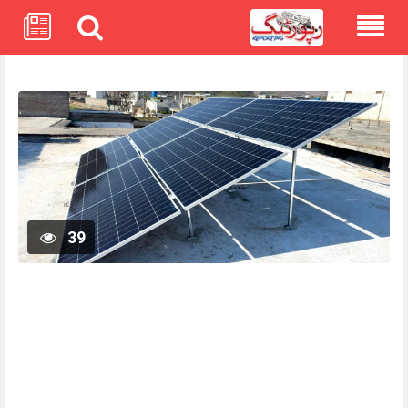
Skip
to
content
39