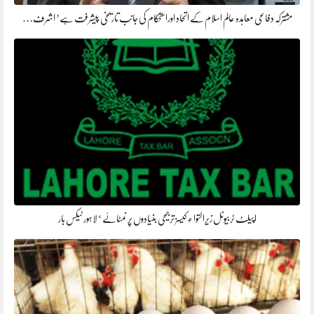
مشترکہ دفاعی معاہدہ عالم اسلام کے اتحاد اوراستحکام کی جانب تاریخی پیشرفت ہے’ اشرف…
اپیلٹ ٹربیونل زیرالتوا ء کیسز ترجیحی بنیادوں پر نمٹائے ‘ لاہور ٹیکس بار