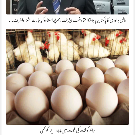
عالمی برادری کا پاکستان پر بڑھتا اعتماد مثبت پیشرفت ،بھرپور استفادہ کیا جائے’ شہزاداشرف…
برائلر گوشت کی قیمت میں14روپے کلو کمی