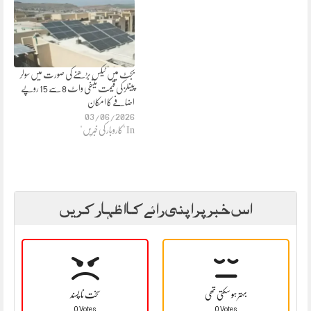
بجٹ میں ٹیکس بڑھنے کی صورت میں سولر
پینلز کی قیمت میںفی واٹ 8 سے 15 روپے
اضافے کا امکان
03/06/2026
In "کاروبار کی خبریں"
اس خبر پر اپنی رائے کا اظہار کریں
بہتر ہو سکتی تھی
سخت نا پسند
0 Votes
0 Votes