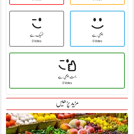
اچھی ہے
ٹھیک ہے
0 Votes
0 Votes
بہت اچھی ہے
0 Votes
مزید پڑھیں