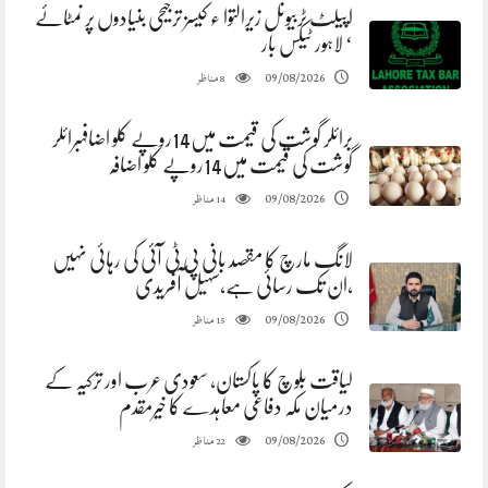
اپیلٹ ٹربیونل زیرالتوا ء کیسز ترجیحی بنیادوں پر نمٹائے
‘ لاہور ٹیکس بار
مناظر
09/08/2026
8
برائلر گوشت کی قیمت میں14روپے کلو اضافہبرائلر
گوشت کی قیمت میں14روپے کلو اضافہ
مناظر
09/08/2026
14
لانگ مارچ کا مقصد بانی پی ٹی آئی کی رہائی نہیں
،ان تک رسائی ہے،سہیل آفریدی
مناظر
09/08/2026
15
لیاقت بلوچ کا پاکستان، سعودی عرب اور ترکیہ کے
درمیان مکہ دفاعی معاہدے کا خیرمقدم
مناظر
09/08/2026
22