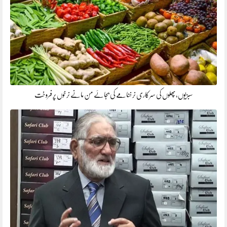
سبزیوں،پھلوں کی سرکاری نرخنامے کی بجائے من مانے نرخوں پر فروخت