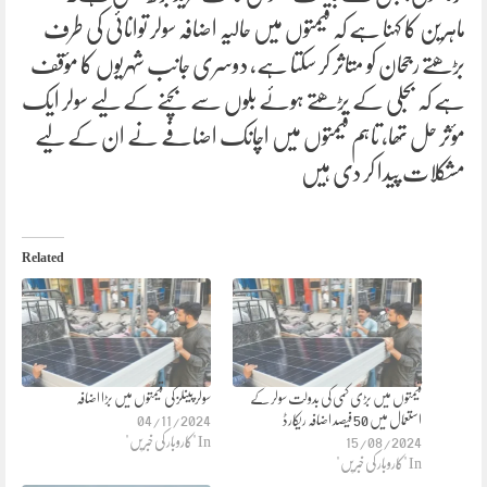
ماہرین کا کہنا ہے کہ قیمتوں میں حالیہ اضافہ سولر توانائی کی طرف
بڑھتے رجحان کو متاثر کر سکتا ہے، دوسری جانب شہریوں کا مؤقف
ہے کہ بجلی کے بڑھتے ہوئے بلوں سے بچنے کے لیے سولر ایک
مؤثر حل تھا، تاہم قیمتوں میں اچانک اضافے نے ان کے لیے
مشکلات پیدا کر دی ہیں
Related
قیمتوں میں بڑی کمی کی بدولت سولر کے
سولر پینلز کی قیمتوں میں بڑا اضافہ
استعمال میں 50 فیصد اضافہ ریکارڈ
04/11/2024
15/08/2024
In "کاروبار کی خبریں"
In "کاروبار کی خبریں"