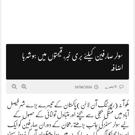
سولر صارفین کیلئے بری خبر، قیمتوں میں ہوشربا
اضافہ
0 تبصرے
10/06/2026
مکو آ نہ (رپورٹنگ آن لائن)پاکستان کے تیسرے بڑے شہر فیصل
آباد میں مہنگی بجلی سے بچنے اور متبادل توانائی کے حصول کے
لیے سولر سسٹمز کی جانب بڑھتے رجحان کے دوران صارفین کو ایک
اور بڑا جھٹکا لگ گیا ہے مارکیٹ میں سولر پینلز اور آن گرڈ سولر سسٹمز