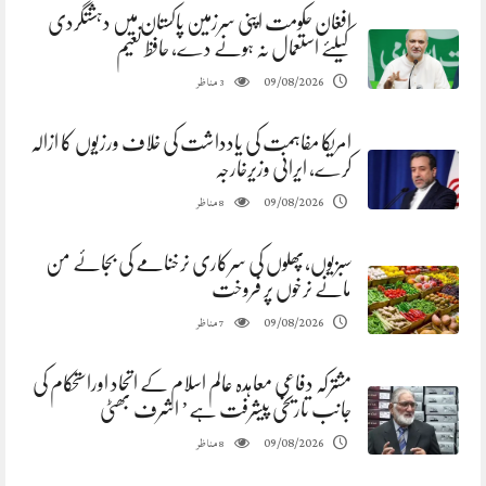
افغان حکومت اپنی سرزمین پاکستان میں دہشتگردی
کیلئے استعمال نہ ہونے دے، حافظ نعیم
مناظر
09/08/2026
3
امریکا مفاہمت کی یادداشت کی خلاف ورزیوں کا ازالہ
کرے، ایرانی وزیرخارجہ
مناظر
09/08/2026
8
سبزیوں،پھلوں کی سرکاری نرخنامے کی بجائے من
مانے نرخوں پر فروخت
مناظر
09/08/2026
7
مشترکہ دفاعی معاہدہ عالم اسلام کے اتحاد اوراستحکام کی
جانب تاریخی پیشرفت ہے’ اشرف بھٹی
مناظر
09/08/2026
8