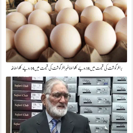
برائلر گوشت کی قیمت میں14روپے کلو اضافہبرائلر گوشت کی قیمت میں14روپے کلو اضافہ