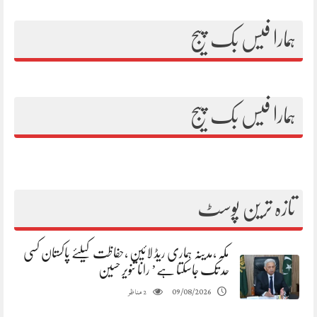
ہمارا فیس بک پیج
ہمارا فیس بک پیج
تازہ ترین پوسٹ
مکہ ،مدینہ ہماری ریڈ لائین ،حفاظت کیلئے پاکستان کسی
حد تک جاسکتا ہے’ رانا تنویر حسین
مناظر
09/08/2026
2