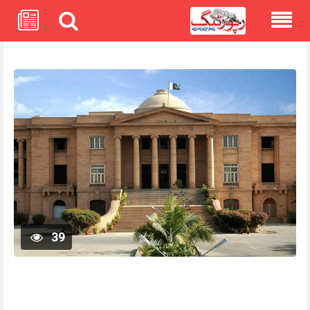
Skip
to
content
39