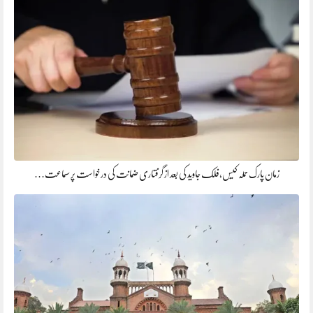
زمان پارک حملہ کیس،فلک جاوید کی بعد از گرفتاری ضمانت کی درخواست پر سماعت…