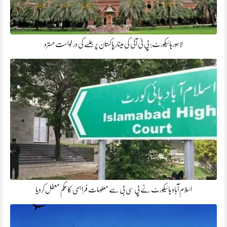
لاہور ہائیکورٹ: پی ٹی آئی کی مینارِ پاکستان پر جلسے کی درخواست مسترد
اسلام آباد ہائیکورٹ نے پی سی بی سے معلومات فراہمی کا حکم معطل کردیا