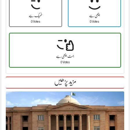
اچھی ہے
ٹھیک ہے
0 Votes
0 Votes
بہت اچھی ہے
0 Votes
مزید پڑھیں