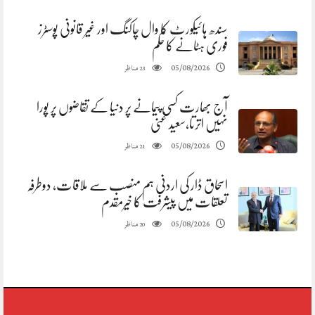
سندھ ہائیکورٹ کا وال چاکنگ اور غیر قانونی پوسٹرز
فوری ہٹانے کا حکم
مناظر
05/08/2026
23
آج بھارت کسی پیمانے پر دنیا کے تقاضوں پر پورا
نہیں اترتا،سعید غنی
مناظر
05/08/2026
21
اسحاق ڈار کی اردنی ہم منصب سے ملاقات، دوطرفہ
تعلقات میں پیشرفت کا خیرمقدم
مناظر
05/08/2026
20