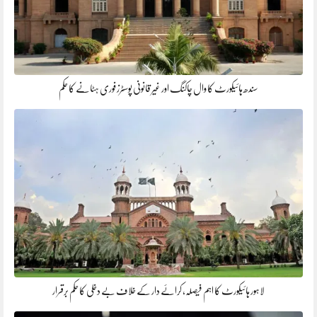
سندھ ہائیکورٹ کا وال چاکنگ اور غیر قانونی پوسٹرز فوری ہٹانے کا حکم
لاہور ہائیکورٹ کا اہم فیصلہ، کرائے دار کے خلاف بے دخلی کا حکم برقرار