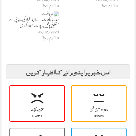
In "جرم وسزا"
In "جرم وسزا"
سندھ ہائیکورٹ نے لاپتا افراد کی بازیابی سے
متعلق پولیس رپورٹ مسترد کردی
05/12/2023
In "جرم وسزا"
اس خبر پر اپنی رائے کا اظہار کریں
بہتر ہو سکتی تھی
سخت نا پسند
0 Votes
0 Votes