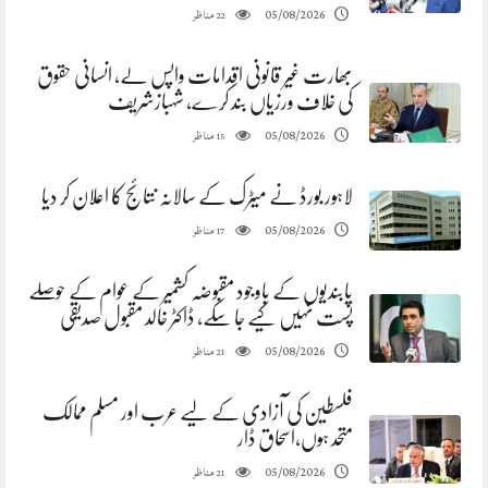
مناظر
05/08/2026
22
بھارت غیر قانونی اقدامات واپس لے، انسانی حقوق
کی خلاف ورزیاں بند کرے، شہبازشریف
مناظر
05/08/2026
15
لاہور بورڈ نے میٹرک کے سالانہ نتائج کا اعلان کر دیا
مناظر
05/08/2026
17
پابندیوں کے باوجود مقبوضہ کشمیر کے عوام کے حوصلے
پست نہیں کیے جا سکے، ڈاکٹر خالد مقبول صدیقی
مناظر
05/08/2026
21
فلسطین کی آزادی کے لیے عرب اور مسلم ممالک
متحد ہوں،اسحاق ڈار
مناظر
05/08/2026
21