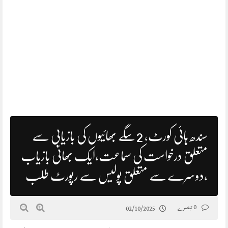
سندھ ہائی کورٹ، 2سگے بھائیوں کی بازیابی سے
متعلق درخواست کی سماعت،ایک بھائی بازیاب
،دوسرے سے متعلق پولیس سے رپورٹ طلب
0 تبصرے
02/10/2025