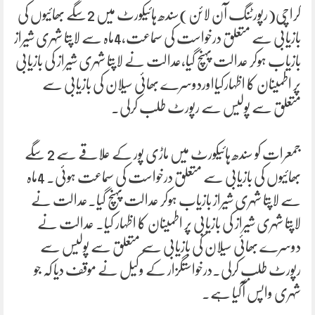
کراچی(رپورٹنگ آن لائن)سندھ ہائیکورٹ میں 2سگے بھائیوں کی
بازیابی سے متعلق درخواست کی سماعت،4ماہ سے لاپتا شہری شیراز
بازیاب ہوکر عدالت پہنچ گیا،عدالت نے لاپتا شہری شیراز کی بازیابی
پر اطمینان کا اظہارکیااوردوسرے بھائی سیلان کی بازیابی سے
متعلق سے پولیس سے رپورٹ طلب کرلی۔
جمعرات کو سندھ ہائیکورٹ میں ماڑی پور کے علاقے سے 2 سگے
بھائیوں کی بازیابی سے متعلق درخواست کی سماعت ہوئی۔ 4ماہ
سے لاپتا شہری شیراز بازیاب ہوکر عدالت پہنچ گیا۔عدالت نے
لاپتا شہری شیراز کی بازیابی پر اطمینان کا اظہار کیا۔ عدالت نے
دوسرے بھائی سیلان کی بازیابی سے متعلق سے پولیس سے
رپورٹ طلب کرلی۔درخواستگزار کے وکیل نے موقف دیا کہ جو
شہری واپس آگیا ہے.