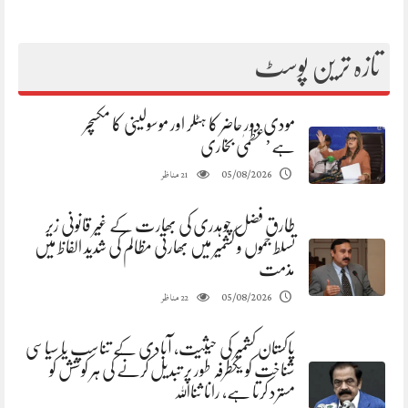
تازہ ترین پوسٹ
مودی دور حاضر کا ہٹلر اور موسولینی کا مکسچر
ہے’عظمیٰ بخاری
مناظر
05/08/2026
21
طارق فضل چوہدری کی بھارت کے غیر قانونی زیر
تسلط جموں و کشمیر میں بھارتی مظالم کی شدید الفاظ میں
مذمت
مناظر
05/08/2026
22
پاکستان کشمیر کی حیثیت، آبادی کے تناسب یا سیاسی
شناخت کو یکطرفہ طور پر تبدیل کرنے کی ہر کوشش کو
مسترد کرتا ہے، رانا ثنااللہ