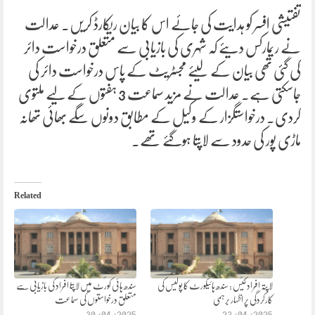
تفتیشی افسر کو ہدایت کی جائے اس کا بیان ریکارڈ کریں۔ عدالت
نے ریمارکس دیئے کہ شہری کی بازیابی سے متعلق درخواست دائر
کی گئی تھی بیان کے لیئے مجسٹریٹ کے پاس درخواست دائر کی
جاسکتی ہے۔ عدالت نے مزید سماعت 3 ہفتوں کے لیے ملتوی
کردی۔ درخواستگزار کے وکیل کے مطابق دونوں سگے بھائی تھانہ
ماڑی پور کی حدود سے لاپتا ہوگئے تھے۔
Related
لاپتہ افراد کیس : سندھ ہائیکورٹ کا پولیس کی
سندھ ہائی کورٹ میں لاپتا افراد کی بازیابی سے
کارکردگی پر اظہار برہمی
متعلق درخواستوں کی سماعت
30/04/2025
23/04/2025