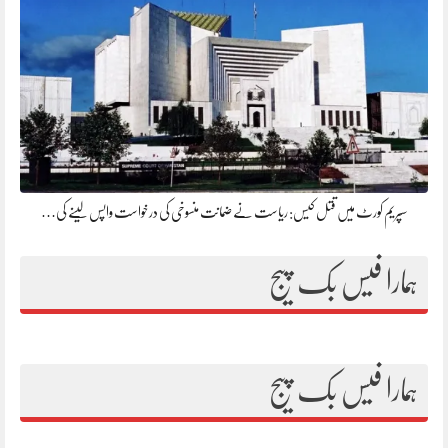
سپریم کورٹ میں قتل کیس: ریاست نے ضمانت منسوخی کی درخواست واپس لینے کی…
ہمارا فیس بک پیج
ہمارا فیس بک پیج