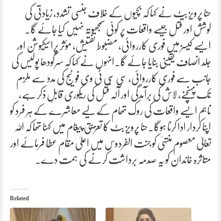
حنا پرویز بٹ نے کہا کہ بچیوں کے خلاف جنسی تشدد، زیادتی کی
کوشش اور قتل جیسے واقعات پر کوئی سمجھوتہ نہیں کیا جائے گا۔
ایسے کیسز میں فوری کارروائی، مضبوط تفتیش، مؤثر پراسیکیوشن اور
جلد انصاف یقینی بنایا جائے گا۔انہوں نے کہا کہ سرگودھا پولیس کی
جانب سے فوری کارروائی، سی سی ٹی وی فوٹیج کی مدد سے ملزم
تک پہنچنے، لاش کی برآمدگی اور آلہ قتل کی ریکوری قابلِ ذکر ہے،
تاہم ایسے واقعات کی روک تھام کے لیے معاشرے کے ہر فرد کو
اپنا کردار ادا کرنا ہوگا۔حنا پرویز بٹ کا تعزیتی پیغام میں کہنا تھا کہ اللہ
تعالیٰ معصوم منتہیٰ کو جنت الفردوس میں اعلیٰ مقام عطا فرمائے اور
متاثرہ خاندان کو یہ صدمہ برداشت کرنے کی ہمت دے۔
Related