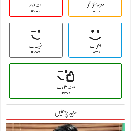
بہتر ہو سکتی تھی
سخت نا پسند
0 Votes
0 Votes
اچھی ہے
ٹھیک ہے
0 Votes
0 Votes
بہت اچھی ہے
0 Votes
مزید پڑھیں