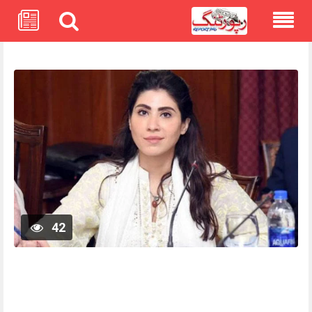
Skip
to
content
42