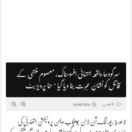
سرگودھا واقعہ انتہائی افسوسناک، معصوم منتہیٰ کے
قاتل کو نشانِ عبرت بنا دیا گیا ‘ حنا پرویز بٹ
0 تبصرے
24/06/2026
لاہور (رپورٹنگ آن لائن)پنجاب ویمن پروٹیکشن اتھارٹی کی
چیئرپرسن حنا پرویز بٹ نے سرگودھا میں سات سالہ بچی منتہیٰ کے