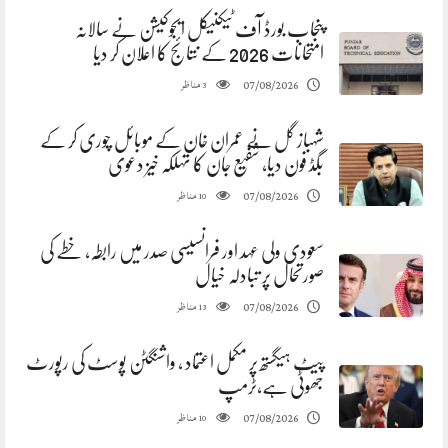
پنجاب بورڈ آف ٹیکنیکل ایجوکیشن نے سالانہ
امتحانات 2026 کے نتائج کا اعلان کر دیا
مناظر
07/08/2026
3
شہباز گل نے عمران خان کے موبائل چوری کر کے
بگڈ فون دیا، شفیع جان کا تہلکہ خیز دعوی
مناظر
07/08/2026
10
سعودی ولی عہد اور فرانسیسی صدر میں رابطہ، خطے کی
صورتحال پر تبادلہ خیال
مناظر
07/08/2026
13
پیٹ ہیگستھ پر مکمل اعتماد ، واشنگٹن پوسٹ کی رپورٹ
جھوٹی ہے،ٹرمپ
مناظر
07/08/2026
10