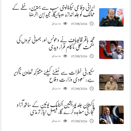
ایرانی دفاعی ٹیکنالوجی سب سے بہترین، خطے کے
ممالک کو جلد اندازہ ہوجائیگا، مجید ابن الرضا
مناظر
07/08/2026
14
محمد باقر قالیباف نے دھونس اور جھوٹی خبروں کی
حکمت عملی ناکام قرار دیدی
مناظر
07/08/2026
14
سکیورٹی خطرات سے نمٹنے کیلئے مشترکہ تعاون ناگزیر
ہے: سعودی وزارت دفاع
مناظر
07/08/2026
13
پاکستان جلد یوریشین اکنامک یونین کے ساتھ آزاد
تجارتی معاہدہ کرے گا، فیصل نیاز ترمذی
مناظر
07/08/2026
13