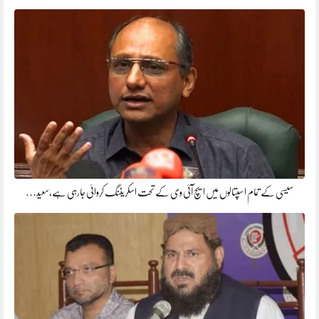
سیسی کے تمام اسپتالوں میں ایچ آئی وی کے تحت اسکریننگ کروائی جارہی ہے،سعید…