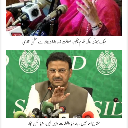
فیک نیوز کی روک تھام ناگزیر، صحافت ذمہ دارانہ پیشہ ہے عظمیٰ بخاری
مفتاح اسماعیل بے بنیاد الزامات واپس لیں، ضیا الحسن لنجار