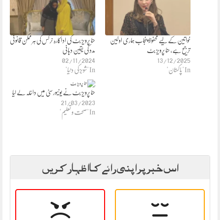
خواتین کے لیے محفوظ پنجاب ہماری اولین
حنا پرویز بٹ کی اداکارہ نرگس کی ہر ممکن قانونی
ترجیح ہے، حنا پرویز بٹ
مدد کی یقین دہانی
02/11/2024
13/12/2025
In "پاکستان"
In "شوبز کی دنیا"
حنا پرویز بٹ نے یونیورسٹی میں داخلہ لے لیا
21/03/2023
In "صحت و تعلیم"
اس خبر پر اپنی رائے کا اظہار کریں