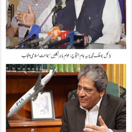
(کل) ملک گیر پہیہ جام احتجاج، عوام باہر نکلیں’ جماعت اسلامی پنجاب