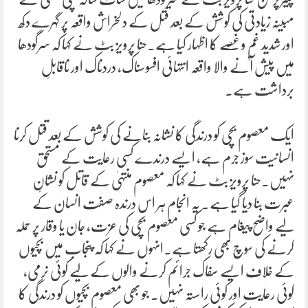
مبینہ زیادتی کی کوشش کے بعد قتل کے دلخراش واقعہ پر گہرے دکھ
اور شدید غم و غصے کا اظہار کیا ہے۔حنا پرویز بٹ نے کہا کہ سرگودھا
میں پیش آنے والا واقعہ انتہائی افسوسناک، دردناک اور ناقابلِ
برداشت ہے۔
ایک معصوم بچی کو درندگی کا نشانہ بنانے کی کوشش کے بعد قتل کرنا
انسانیت سوز جرم ہے، ایسے درندے کسی رعایت کے مستحق
نہیں۔حنا پرویز بٹ نے کہا کہ معصوم منتہیٰ کے قاتل کو نشانِ
عبرت بنا دیا گیا ہے۔ یہ انجام ہر اس درندہ صفت انسان کے
لیے واضح پیغام ہے جو کسی معصوم بچی کی عزت، جان یا وقار پر حملہ
کرنے کی سوچ بھی رکھتا ہے۔انہوں نے کہا کہ پنجاب میں بچیوں
کے خلاف ایسے سفاک جرائم کرنے والوں کے لیے کوئی نرمی،
کوئی رعایت اور کوئی راستہ نہیں۔ جو بھی معصوم بچیوں کو درندگی کا