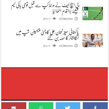
پی ایچ ایف نے ورلڈ کپ سے قبل قومی ہاکی ٹیم
کیلئے بڑا قدم اٹھا لیا
مناظر
07/08/2026
14
پاکستانی سپنر نعمان علی کاؤنٹی چیمپئن شپ میں
لنکاشائر کا حصہ بن گئے
مناظر
07/08/2026
11
Copyright © 2020-2026,reporting Digital Group,rights Reserved.Theme
Designed By Siddique Meo #03334456813