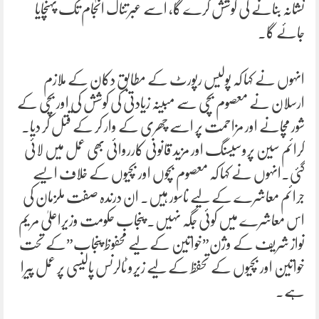
نشانہ بنانے کی کوشش کرے گا، اسے عبرتناک انجام تک پہنچایا
جائے گا۔
انہوں نے کہا کہ پولیس رپورٹ کے مطابق دکان کے ملازم
ارسلان نے معصوم بچی سے مبینہ زیادتی کی کوشش کی اور بچی کے
شور مچانے اور مزاحمت پر اسے چھری کے وار کر کے قتل کر دیا۔
کرائم سین پروسیسنگ اور مزید قانونی کارروائی بھی عمل میں لائی
گئی۔انہوں نے کہا کہ معصوم بچوں اور بچیوں کے خلاف ایسے
جرائم معاشرے کے لیے ناسور ہیں۔ ان درندہ صفت ملزمان کی
اس معاشرے میں کوئی جگہ نہیں۔ پنجاب حکومت وزیراعلیٰ مریم
نواز شریف کے وژن”خواتین کے لیے محفوظ پنجاب”کے تحت
خواتین اور بچیوں کے تحفظ کے لیے زیرو ٹالرنس پالیسی پر عمل پیرا
ہے۔