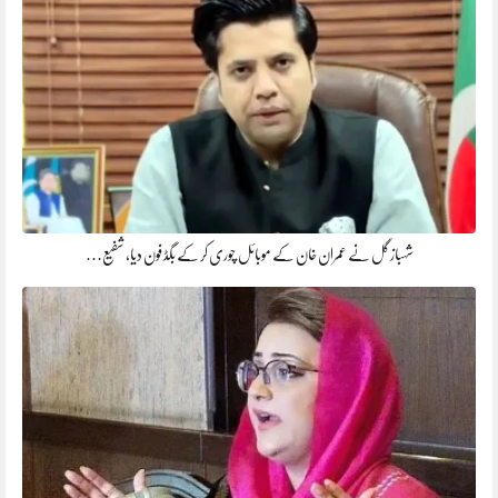
شہباز گل نے عمران خان کے موبائل چوری کر کے بگڈ فون دیا، شفیع…