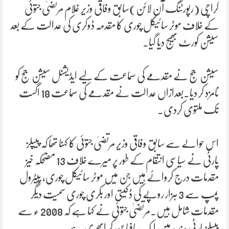
کراچی (رپورٹنگ آن لائن)سابق وفاقی وزیر غلام مرتضیٰ جتوئی
کے خلاف موٹر سائیکل چوری کا مقدمہ ڈوکری کی عدالت کے بعد
سیشن کورٹ بھیج دیا گیا۔
سیشن جج نے مقدمے کی سماعت کے لیے ایڈیشنل سیشن جج کو
نامزد کر دیا۔بعدازاں عدالت نے مقدمے کی سماعت 18 اگست
تک ملتوی کردی۔
اس حوالے سے سابق وفاقی وزیر مرتضیٰ جتوئی کا کہنا تھا کہ پیپلز
پارٹی نے سیاسی انتقام کے طور پر میرے خلاف 13 مضحکہ خیز
مقدمات درج کروائے ہیں جن میں موٹر سائیکل چوری، پیٹرول
پمپ سے 3 ہزار روپے کی ڈکیتی اور بکری چوری سمیت دیگر
مقدمات شامل ہیں۔مرتضیٰ جتوئی نے کہا ہے کہ 2008 ء سے
پیپلز پارٹی سندھ میں ایک مافیا بن کر ابھری ہے۔