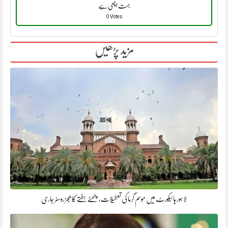
بہت اچھی ہے
0 Votes
مزید پڑھیں
لاہور ہائیکورٹ میں موسم گرما کی تعطیلات، چھٹے ہفتے کا ججز روسٹر جاری