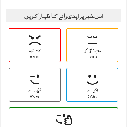
اس خبر پر اپنی رائے کا اظہار کریں
بہتر ہو سکتی تھی
سخت نا پسند
0 Votes
0 Votes
اچھی ہے
ٹھیک ہے
0 Votes
0 Votes