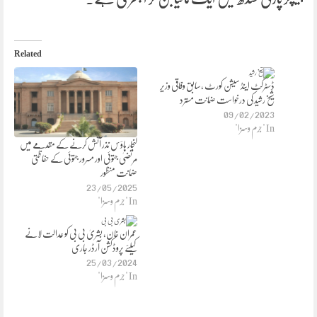
Related
ڈسٹرکٹ اینڈ سیشن کورٹ ،سابق وفاقی وزیر
شیخ رشید کی درخواست ضمانت مسترد
09/02/2023
In "جرم وسزا"
لنجار ہاؤس نذر آتش کرنے کے مقدمے میں
مرتضیٰ جتوئی اور مسرور جتوئی کے حفاظتی
ضمانت منظور
23/05/2025
In "جرم وسزا"
عمران خان، بشریٰ بی بی کو عدالت لانے
کیلئے پروڈکشن آرڈر جاری
25/03/2024
In "جرم وسزا"