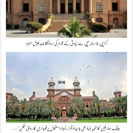
کراچی: 11 سالہ بچی سے زیادتی کے مجرم کی سزا کیخلاف اپیل مسترد
بینک صارفین کا خفیہ ڈیٹا بھی جائیداد قرار، ناجائز استعمال پر فوجداری کارروائی ممکن’…