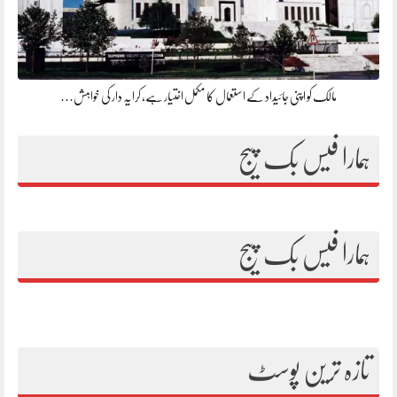
مالک کو اپنی جائیداد کے استعمال کا مکمل اختیار ہے، کرایہ دار کی خواہش…
ہمارا فیس بک پیج
ہمارا فیس بک پیج
تازہ ترین پوسٹ