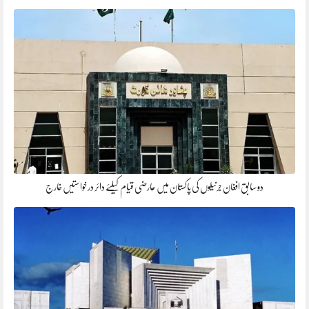
دو سابق افغان جرنیلوں کی پاکستان میں عارضی قیام کیلئے دائر درخواستیں خارج