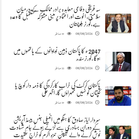
سہ فریقی دفاعی معاہد ہ برادر ممالک کے درمیان
سلامتی، اخوت اور اعتماد پر مبنی مشترکہ مستقبل کا وعدہ
ہے،گورنر بلوچستان
مناظر
08/08/2026
19
2047ء کا پاکستان ذہین نوجوانوں کے ہاتھوں میں
ہوگا ،گورنرسندھ
مناظر
08/08/2026
22
پاکستان کرکٹ کی خراب کارکردگی کا ذمہ دار کوچ یا
کپتان کو نہیں ٹھہراؤں گا، اظہر علی
مناظر
08/08/2026
19
سردار ایاز صادق کا ہنگو میں انٹیلی جنس بیسڈ آپریشن
کے دوران بہادری سے لڑتے ہوئے جامِ شہادت
نوش کرنے والے کیپٹن حمزہ اکرم کو خراجِ عقیدت