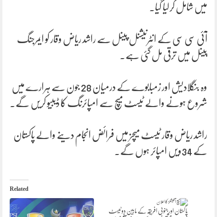
میں شامل کرلیا گیا۔
آئی سی سی کے انٹرنیشنل پینل سے راشد ریاض وقار کو ایمرجنگ
پینل میں ترقی مل گئی ہے۔
وہ بنگلادیش اور زمبابوے کے درمیان 28 جون سے ہرارے میں
شروع ہونے والے ٹیسٹ میچ سے امپائرنگ کا ڈیبیو کریں گے۔
راشد ریاض وقار ٹیسٹ میچز میں فرائض انجام دینے والے پاکستان
کے 34ویں امپائر ہوں گے۔
Related
پاکستان اور جنوبی افریقہ کے مابین دو ٹیسٹ