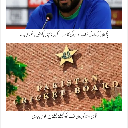
پاکستان کرکٹ کی خراب کارکردگی کا ذمہ دار کوچ یا کپتان کو نہیں ٹھہراؤں…
قومی کرکٹرز کو بیرون ملک لیگز کھیلنے کیلئے این او سی جاری