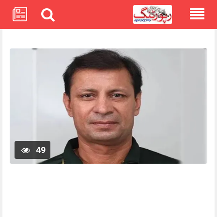
Skip
to
content
49