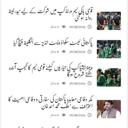
قومی ہاکی ٹیم ورلڈ کپ میں شرکت کے لیے نیدرلینڈ
روانہ ہو گئی
مناظر
09/08/2026
25
پاکستانی ٹیسٹ سکواڈ ویسٹ انڈیز سے انگلینڈ پہنچ گیا
مناظر
09/08/2026
28
ویمنز ایشیا کپ کی تیاریوں کیلئے قومی ٹیم کا کیمپ آئندہ
ہفتے شروع ہوگا
مناظر
09/08/2026
28
مکہ دفاعی معاہدہ پاکستان کی سفارتی و دفاعی اہمیت کا
اعتراف ہے’ملک محمد احمد خان
مناظر
09/08/2026
25