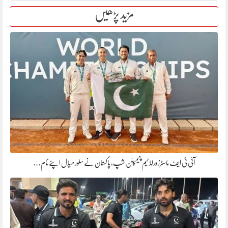
مزید پڑھیں
آئی ٹی ایف ماسٹرز ورلڈ ٹیم چیمپئن شپ، پاکستان نے سلور میڈل اپنے نام…