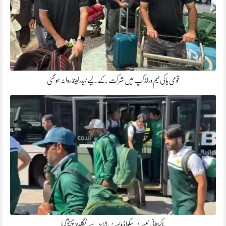
قومی ہاکی ٹیم ورلڈ کپ میں شرکت کے لیے نیدرلینڈ روانہ ہو گئی
پاکستانی ٹیسٹ سکواڈ ویسٹ انڈیز سے انگلینڈ پہنچ گیا