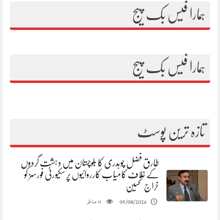
ہمارا فیس بک پیج
ہمارا فیس بک پیج
تازہ ترین پوسٹ
طارق فضل چوہدری کا بلوچستان میں دہشت گردوں
کے خلاف کامیاب کارروائیوں پر سکیورٹی فورسز کو
خراج تحسین
مناظر
09/08/2026
31