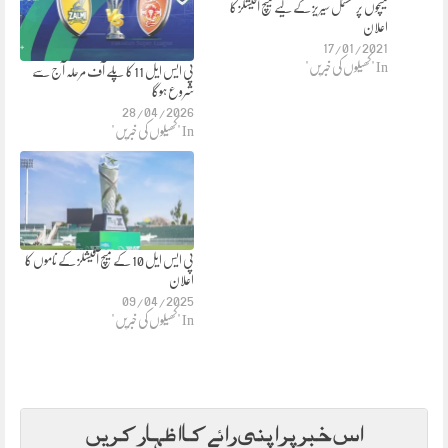
میچوں پر مشتمل سیریز کے لیے میچ آفیشلز کا
اعلان
17/01/2021
In "کھیلوں کی خبریں"
پی ایس ایل 11 کا پلے آف مرحلہ آج سے
شروع ہوگا
28/04/2026
In "کھیلوں کی خبریں"
پی ایس ایل 10 کے میچ آفیشلز کے ناموں کا
اعلان
09/04/2025
In "کھیلوں کی خبریں"
اس خبر پر اپنی رائے کا اظہار کریں