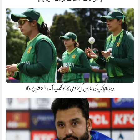
ویمنز ایشیا کپ کی تیاریوں کیلئے قومی ٹیم کا کیمپ آئندہ ہفتے شروع ہوگا