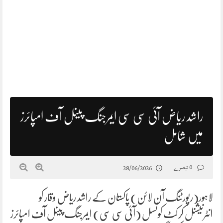
راشد ریاض آئی سی سی ایمرجنگ پینل آف امپائرز
میں شامل
0 تبصرے
28/06/2026
لاہور(رپورٹنگ آن لائن) پاکستان کے راشد ریاض وقار کو
انٹرنیشنل کرکٹ کونسل (آئی سی سی) ایمرجنگ پینل آف امپائرز