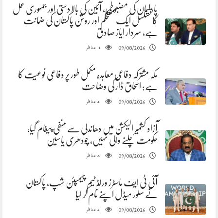
پارلیمان کی مضبوطی، آئین کی بالادستی اور جمہوری عمل
کا تسلسل ایک مستحکم اور روشن پاکستان کی ضمانت
ہے، سردار ایاز صادق
مناظر
09/08/2026
31
مکہ مشترکہ دفاعی معاہدہ مکمل طور پر دفاعی نوعیت کا
ہے: اسحاق ڈار کی وضاحت
مناظر
09/08/2026
28
آزاد کشمیر الیکشن میں دھاندلی سے منفی پیغام گیا،
حکومت چلنے والی نہیں، چودھری یاسین
مناظر
09/08/2026
29
آئی ٹی ایف ماسٹرز ورلڈ ٹیم چیمپئن شپ، پاکستان
نے سلور میڈل اپنے نام کر لیا
مناظر
09/08/2026
26