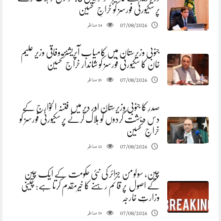
پر سکیورٹی فورسز کو خراجِ تحسین
مناظر
07/08/2026
24
جنوبی وزیرستان میں کامیاب آپریشنز، وفاقی وزیر علیم
خان کا سکیورٹی فورسز کو شاندار خراج تحسین
مناظر
07/08/2026
20
صدرِ کا جنوبی وزیرستان اور دیر میں فتنہ الخوارج کے
دس دہشت گردوں کو ہلاک کرنے پر سکیورٹی فورسز کو
خراجِ تحسین
مناظر
07/08/2026
22
چین، سولومن جزائر کی نئی حکومت کے ایک چین
کے اصول پر قائم رہنے کا خیرمقدم کرتا ہے: چینی
وزارتِ خارجہ
مناظر
07/08/2026
19