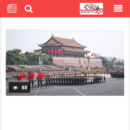
Skip
to
content
88