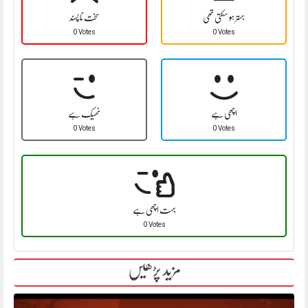
بہتر ہو سکتی تھی
سخت نا پسند
0 Votes
0 Votes
اچھی ہے
ٹھیک ہے
0 Votes
0 Votes
بہت اچھی ہے
0 Votes
مزید پڑھیں