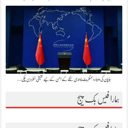
جاپان کی دوبارہ عسکریت پسندی خطے کے امن کے لیے حقیقی خطرہ بن چکی…
ہمارا فیس بک پیج