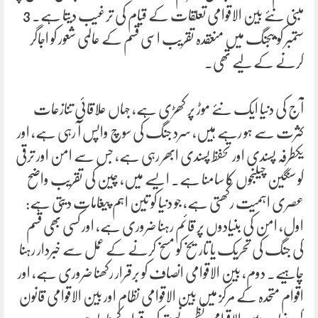
مبنی نئے بین الاقوامی تعلقات کے قیام کی ترغیب دیتا ہے۔ 3
ستمبر کو بیجنگ میں منعقدہ تقریب اسی قسم کے عالمی شعور کو اجاگر
کرنے کے لیے تھی۔
آج کی دنیا ایک نئے موڑ پر کھڑی ہے، جہاں علاقائی تنازعات
کثرت سے ہو رہے ہیں، سرد جنگ کی سوچ واپس آ رہی ہے، اور
یکطرفہ پسندی اور تحفظ پسندی ابھر رہی ہے، جس سے امن اور ترقی
کو سنگین چیلنجوں کا سامنا ہے۔ ایسے میں، چین کی تقریب واضح
عصری اہمیت رکھتی ہے، جو دنیا کو تین اہم پیغامات دیتی ہے:
اول، امن کی بنیادوں پر قائم رہنا ضروری ہے، اور کسی بھی قسم
کی جنگ کی تحریک یا تاریخ کو مسخ کرنے کے عمل سے خبردار رہنا
چاہیے۔ دوم، بین الاقوامی انصاف کو برقرار رکھنا ضروری ہے، اور
اقوام متحدہ کے مرکز میں بین الاقوامی نظام اور بین الاقوامی قانون