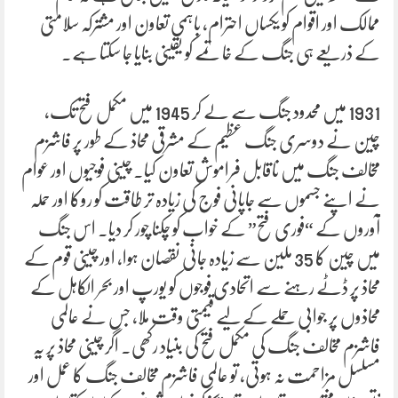
ممالک اور اقوام کو یکساں احترام، باہمی تعاون اور مشترکہ سلامتی
کے ذریعے ہی جنگ کے خاتمے کو یقینی بنایا جا سکتا ہے۔
1931 میں محدود جنگ سے لے کر 1945 میں مکمل فتح تک،
چین نے دوسری جنگ عظیم کے مشرقی محاذ کے طور پر فاشزم
مخالف جنگ میں ناقابل فراموش تعاون کیا۔ چینی فوجیوں اور عوام
نے اپنے جسموں سے جاپانی فوج کی زیادہ تر طاقت کو روکا اور حملہ
آوروں کے “فوری فتح” کے خواب کو چکنا چور کر دیا۔ اس جنگ
میں چین کا 35 ملین سے زیادہ جانی نقصان ہوا، اور چینی قوم کے
محاذ پر ڈٹے رہنے سے اتحادی فوجوں کو یورپ اور بحر الکاہل کے
محاذوں پر جوابی حملے کے لیے قیمتی وقت ملا، جس نے عالمی
فاشزم مخالف جنگ کی مکمل فتح کی بنیاد رکھی۔ اگر چینی محاذ پر یہ
مسلسل مزاحمت نہ ہوتی، تو عالمی فاشزم مخالف جنگ کا عمل اور