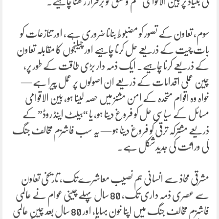
کی بنیاد پر بین الاقوامی نظم و نسق کو برقرار رکھنا چاہیے۔
سوم، تعاون کے تصور کو مضبوط بنانا ضروری ہے، اور تنازعات کو
بات چیت کے ذریعے حل کرنا چاہیے اور چیلنجوں کا مقابلہ تعاون
کے ذریعے کرنا چاہیے۔ ایک ذمہ دار بڑی طاقت کے طور پر،
چین عملی اقدامات کے ذریعے ان اصولوں پر عمل پیرا ہے —
خواہ وہ اقوام متحدہ کے امن مشنز میں حصہ لینا ہو، بین الاقوامی
مسائل کے سیاسی حل کو فروغ دینا ہو، یا “بیلٹ اینڈ روڈ” کے
ذریعے مشترکہ ترقی کو فروغ دینا ہو — یہ سب فاشزم مخالف جنگ
کی وراثت کی جدیدشکل ہے۔
مشرقی محاذ سے انسانی ہم نصیب معاشرے تک، تاریخی تعاون
سے عصری ذمہ داری تک، 80 سال پہلے چینی عوام نے عالمی
فاشزم مخالف جنگ میں اپنا خون بہایا، اور 80 سال بعد چین عالمی