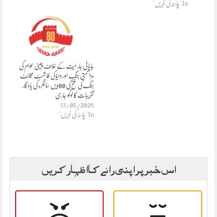
In "چائنہ کی خبریں"
جاپانی جارحیت کے خلاف چینی عوام کی
مزاحمتی جنگ اور دنیا کی فاشسٹ مخالف
جنگ کی فتح کی 80ویں سالگرہ کی یادگار
تقریبات کا لوگو جاری
13/05/2025
In "چائنہ کی خبریں"
اس خبر پر اپنی رائے کا اظہار کریں