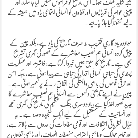
نتیجہ شاید مختلف ہوتا۔ اس تاریخ کو فراموش نہیں کیا جا سکتا، اور
چینی عوام کی قربانیوں اور تعاون کو انسانی اجتماعی یاد میں ہمیشہ کے
لیے محفوظ کیا جانا چاہیے۔
موجودہ یاد گاری تقریب نہ صرف تاریخ کی یاد ہے، بلکہ چین کے
پیش کردہ انسانی ہم نصیب معاشرے کے تصور کی گہری تشریح
بھی ہے۔ تاریخ کا سبق ہمیں خبردار کرتا ہے: فاشزم اور عسکریت
پسندی کی تباہی انسانی اقدار کی تباہی سے پیدا ہوتی ہے، جبکہ امن
اور ترقی قوموں کی باہمی وابستگی کی اتفاق رائے پر تعمیر ہوتی ہے۔
چین نے اپنے تاریخی دکھوں سے انسانی ہم نصیب معاشرے کا
جدید تصور اخذ کیا ہے، جو دوسری جنگ عظیم کی تاریخ کی گہری سمجھ
اور انسانیت کے مستقبل کے لیے ایک سنجیدہ وعدہ ہے۔ یہ
خیال نظریاتی اختلافات اور قومی مفادات کی حدوں سے بالاتر ہے،
اور تمام ممالک کو باہمی احترام، منصفانہ انصاف، اور باہمی تعاون پر