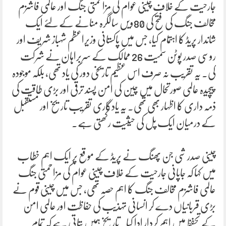
جارحیت کے خلاف چینی عوام کی مزاحمتی جنگ اور عالمی فاشزم
مخالف جنگ کی فتح کی 80ویں سالگرہ منانے کے لئے ایک
شاندار پریڈ کا اہتمام کیا، جس میں پاکستانی وزیراعظم شہباز شریف اور
روسی صدر پوٹن سمیت 26 ممالک کے سربراہان نے شرکت
کی۔ یہ تقریب نہ صرف اس عظیم تاریخی دور کی یاد تھی، بلکہ موجودہ
پیچیدہ عالمی صورتحال میں چین کی امن پسند ترقی اور بڑی طاقت کی
ذمہ داری کا اظہار بھی تھی۔ یہ یادگاری تقریب تاریخ اور مستقبل
کے درمیان ایک پل کی حیثیت رکھتی ہے۔
چینی صدر شی جن پھنگ نے پریڈ کے موقع پر ایک اہم خطاب
میں کہا کہ جاپانی جارحیت کے خلاف چینی عوام کی مزاحمتی جنگ
عالمی فاشزم مخالف جنگ کا اہم حصہ تھی، جس میں چینی قوم نے
بڑی قربانیاں دے کر انسانی تہذیب کی حفاظت اور عالمی امن
کے تحفظ میں اہم کردار ادا کیا۔ تاریخ ہمیں بتاتی ہے کہ تمام