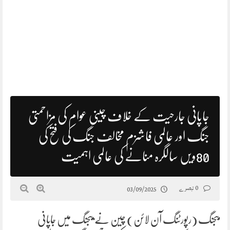
جاپانی جارحیت کے خلاف چینی عوام کی مزاحمتی
جنگ اور عالمی فاشزم مخالف جنگ کی فتح کی
80ویں سالگرہ منانے کی عالمی اہمیت
0 تبصرے
03/09/2025
بیجنگ (رپورٹنگ آن لائن) چین نے بیجنگ میں جاپانی