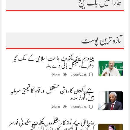
ہمارا فیس بک پیج
تازہ ترین پوسٹ
پیٹرولیم لیوی کیخلاف جماعت اسلامی کے ملک گیر
دھرنے، نیشنل ہائی وے بند
مناظر
07/08/2026
21
بچے پاکستان کا روشن مستقبل اور قوم کا قیمتی سرمایہ
ہیں، گورنر سندھ
مناظر
07/08/2026
22
وزیراعلیٰ مریم نواز کا دہشتگردوں کیخلاف سکیورٹی فورسز
کی مختلف آپریشنز میں کامیابی پر اظہار تشکر