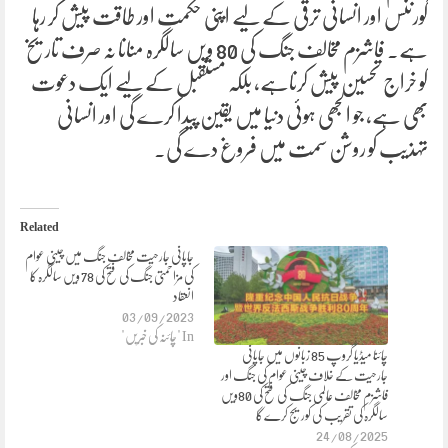
گورننس اور انسانی ترقی کے لیے اپنی حکمت اور طاقت پیش کر رہا
ہے۔ فاشزم مخالف جنگ کی 80 ویں سالگرہ منانا نہ صرف تاریخ
کو خراج تحسین پیش کرناہے، بلکہ مستقبل کے لیے ایک دعوت
بھی ہے، جو الجھی ہوئی دنیا میں یقین پیدا کرے گی اور انسانی
تہذیب کو روشن سمت میں فروغ دے گی۔
Related
جاپانی جارحیت مخالف جنگ میں چینی عوام
کی مزاحمتی جنگ کی فتح کی 78 ویں سالگرہ کا
انعقاد
03/09/2023
In "چائنہ کی خبریں"
چائنا میڈیا گروپ 85 زبانوں میں جاپانی
جارحیت کے خلاف چینی عوام کی جنگ اور
فاشزم مخالف عالمی جنگ کی فتح کی 80ویں
سالگرہ کی تقریب کی کوریج کرے گا
24/08/2025