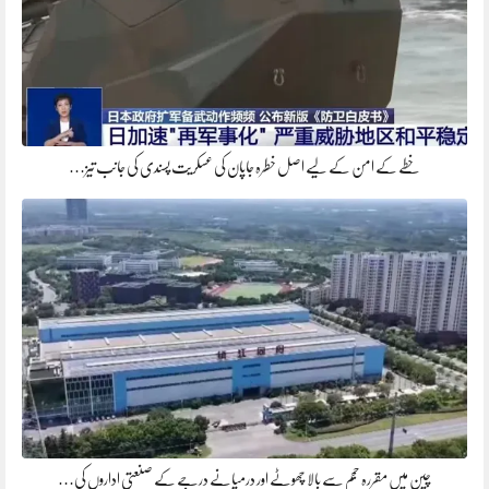
خطے کے امن کے لیے اصل خطرہ جاپان کی عسکریت پسندی کی جانب تیز…
چین میں مقررہ حجم سے بالا چھوٹے اور درمیانے درجے کے صنعتی اداروں کی…