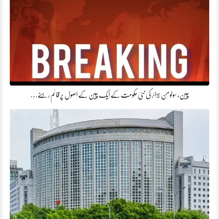
چین، سولومن جزائر کی نئی حکومت کے ایک چین کے اصول پر قائم رہنے…