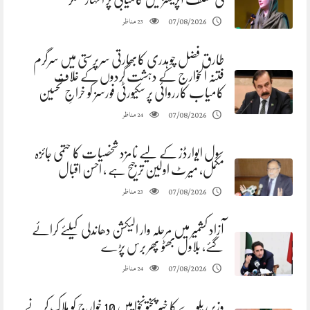
مناظر
07/08/2026
23
طارق فضل چوہدری کابھارتی سرپرستی میں سرگرم
فتنہ الخوارج کے دہشت گردوں کے خلاف
کامیاب کارروائی پر سکیورٹی فورسز کو خراجِ تحسین
مناظر
07/08/2026
24
سول ایوارڈز کے لیے نامزد شخصیات کا حتمی جائزہ
مکمل، میرٹ اولین ترجیح ہے ، احسن اقبال
مناظر
07/08/2026
23
آزاد کشمیر میں مرحلہ وار الیکشن دھاندلی کیلئے کرائے
گئے، بلاول بھٹو پھر برس پڑے
مناظر
07/08/2026
24
وزیر ریلوے کا خیبرپختونخوا میں 10 خوارج کو ہلاک کرنے