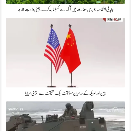
جاپانی انتظامیہ جوہری معاملے میں آگ سے کھیلنا بند کرے، چینی وزارتِ خارجہ
چین اور امریکہ کے درمیان مسابقت ایک حقیقت ہے، چینی میڈیا