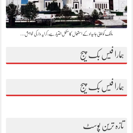
مالک کو اپنی جائیداد کے استعمال کا مکمل اختیار ہے، کرایہ دار کی خواہش…
ہمارا فیس بک پیج
ہمارا فیس بک پیج
تازہ ترین پوسٹ