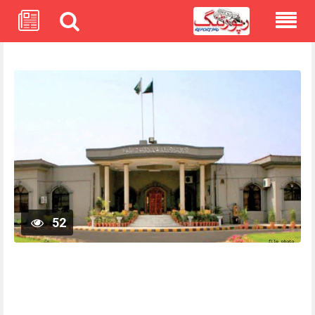
Skip
to
content
52