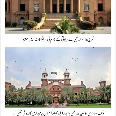
کراچی: 11 سالہ بچی سے زیادتی کے مجرم کی سزا کیخلاف اپیل مسترد
بینک صارفین کا خفیہ ڈیٹا بھی جائیداد قرار، ناجائز استعمال پر فوجداری کارروائی ممکن’…