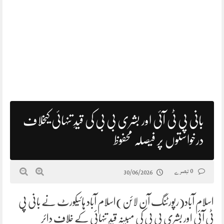
بانی پی ٹی آئی اور بشری بی بی کی قیدِ تنہائی کیخلاف
درخواستوں پر فیصلہ محفوظ
0 تبصرے
30/06/2026
اسلام آباد(رپورٹنگ آن لائن)اسلام آباد ہائیکورٹ نے بانی پی
ٹی آئی اور بشری بی بی کی مبینہ قیدِ تنہائی کے خلاف دائر