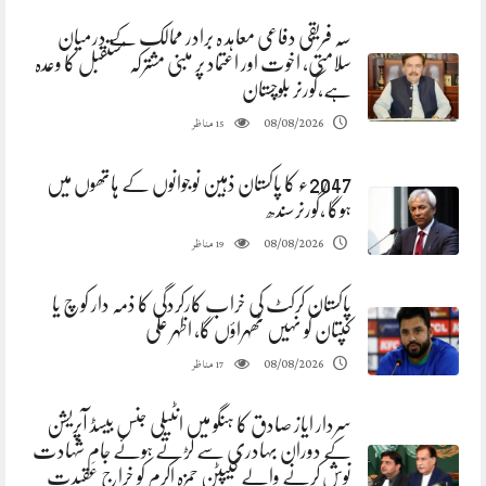
سہ فریقی دفاعی معاہد ہ برادر ممالک کے درمیان
سلامتی، اخوت اور اعتماد پر مبنی مشترکہ مستقبل کا وعدہ
ہے،گورنر بلوچستان
مناظر
08/08/2026
15
2047ء کا پاکستان ذہین نوجوانوں کے ہاتھوں میں
ہوگا ،گورنرسندھ
مناظر
08/08/2026
19
پاکستان کرکٹ کی خراب کارکردگی کا ذمہ دار کوچ یا
کپتان کو نہیں ٹھہراؤں گا، اظہر علی
مناظر
08/08/2026
17
سردار ایاز صادق کا ہنگو میں انٹیلی جنس بیسڈ آپریشن
کے دوران بہادری سے لڑتے ہوئے جامِ شہادت
نوش کرنے والے کیپٹن حمزہ اکرم کو خراجِ عقیدت