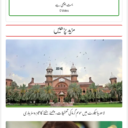
بہت اچھی ہے
0 Votes
مزید پڑھیں
لاہور ہائیکورٹ میں موسم گرما کی تعطیلات، چھٹے ہفتے کا ججز روسٹر جاری