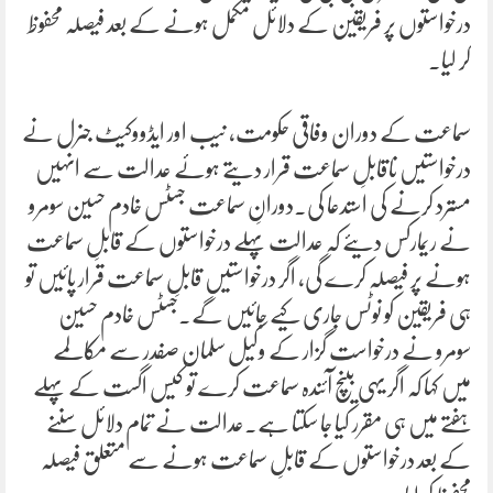
درخواستوں پر فریقین کے دلائل مکمل ہونے کے بعد فیصلہ محفوظ
کر لیا۔
سماعت کے دوران وفاقی حکومت، نیب اور ایڈووکیٹ جنرل نے
درخواستیں ناقابلِ سماعت قرار دیتے ہوئے عدالت سے انہیں
مسترد کرنے کی استدعا کی۔دورانِ سماعت جسٹس خادم حسین سومرو
نے ریمارکس دیئے کہ عدالت پہلے درخواستوں کے قابلِ سماعت
ہونے پر فیصلہ کرے گی، اگر درخواستیں قابلِ سماعت قرار پائیں تو
ہی فریقین کو نوٹس جاری کیے جائیں گے۔جسٹس خادم حسین
سومرو نے درخواست گزار کے وکیل سلمان صفدر سے مکالمے
میں کہا کہ اگر یہی بینچ آئندہ سماعت کرے تو کیس اگست کے پہلے
ہفتے میں ہی مقرر کیا جا سکتا ہے۔عدالت نے تمام دلائل سننے
کے بعد درخواستوں کے قابلِ سماعت ہونے سے متعلق فیصلہ