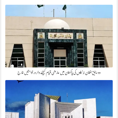
دو سابق افغان جرنیلوں کی پاکستان میں عارضی قیام کیلئے دائر درخواستیں خارج