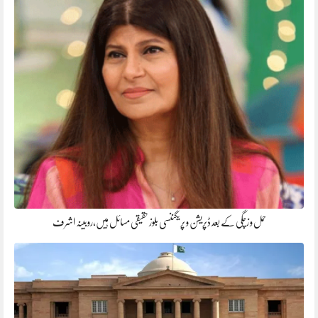
حمل و زچگی کے بعد ڈپریشن و پریگننسی بلوز حقیقی مسائل ہیں،روبینہ اشرف