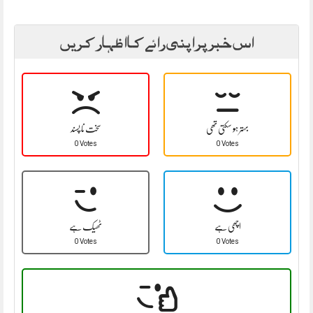
اس خبر پر اپنی رائے کا اظہار کریں
بہتر ہو سکتی تھی
سخت نا پسند
0 Votes
0 Votes
اچھی ہے
ٹھیک ہے
0 Votes
0 Votes