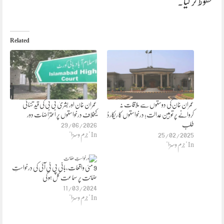
محفوظ کر لیا۔
Related
عمران خان کی دوستوں سے ملاقات نہ
عمران خان اور بشریٰ بی بی کی قیدِ تنہائی
کروانے پر توہین عدالت؛ درخواستوں کا ریکارڈ
کیخلاف درخواستوں پر اعتراضات دور
طلب
29/06/2026
25/02/2025
In "جرم وسزا"
In "جرم وسزا"
9 مئی واقعات،بانی پی ٹی آئی کی درخواستِ
ضمانت پر سماعت کل ہو گی
11/03/2024
In "جرم وسزا"