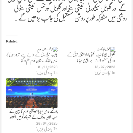
گے اور گلوبل سیکیورٹی انیشی ایٹو اور گلوبل گورننس انیشی ایٹو کی
روشنی میں مشترکہ طور پر روشن مستقبل کی جانب بڑھیں گے۔
Related
گلوبل ڈیولپمنٹ انیشی ایٹو مشترکہ ترقی کے
چین، سیکیو رٹی کے حوالے سے اثر و رسوخ کا
دور کی مضبوط آواز ہے، چینی میڈ یا
حا مل شیانگ شان فورم ختم ہو گیا
01/11/2023
13/07/2023
In "چائنہ کی خبریں"
In "چائنہ کی خبریں"
چوتھے عالمی میڈیا انوویشن فورم کا چین کے
صوبہ شان دونگ کے شہر چھو فو میں انعقاد
26/04/2025
In "چائنہ کی خبریں"