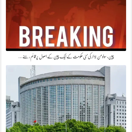
چین، سولومن جزائر کی نئی حکومت کے ایک چین کے اصول پر قائم رہنے…