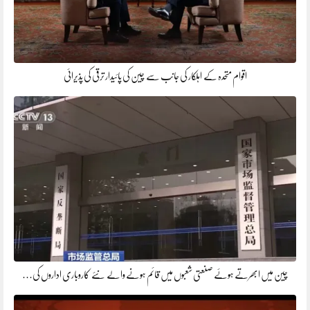
اقوام متحدہ کے اہلکار کی جانب سے چین کی پائیدار ترقی کی پذیرائی
چین میں ابھرتے ہوئے صنعتی شعبوں میں قائم ہونے والے نئے کاروباری اداروں کی…