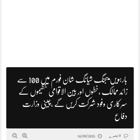
بارہویں بیجنگ شیانگ شان فورم میں 100 سے
زائد ممالک ،خطوں اور بین الاقوامی تنظیموں کے
سرکاری وفود شرکت کریں گے ،چینی وزارت
دفاع
0 تبصرے
16/09/2025