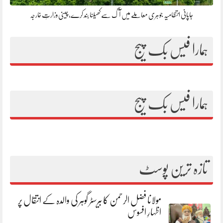
جاپانی انتظامیہ جوہری معاملے میں آگ سے کھیلنا بند کرے، چینی وزارتِ خارجہ
ہمارا فیس بک پیج
ہمارا فیس بک پیج
تازہ ترین پوسٹ
مولانا فضل الرحمن کا بیرسٹر گوہر کی والدہ کے انتقال پر
اظہارِ افسوس