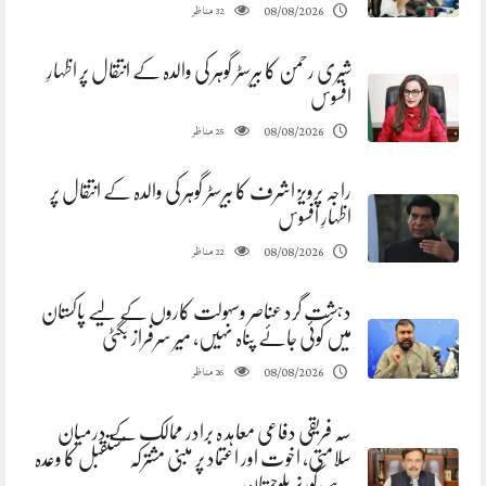
مناظر
08/08/2026
32
شیری رحمن کا بیرسٹر گوہر کی والدہ کے انتقال پر اظہارِ
افسوس
مناظر
08/08/2026
25
راجہ پرویز اشرف کا بیرسٹر گوہر کی والدہ کے انتقال پر
اظہارِ افسوس
مناظر
08/08/2026
22
دہشت گرد عناصر وسہولت کاروں کے لیے پاکستان
میں کوئی جائے پناہ نہیں، میر سرفراز بگٹی
مناظر
08/08/2026
26
سہ فریقی دفاعی معاہد ہ برادر ممالک کے درمیان
سلامتی، اخوت اور اعتماد پر مبنی مشترکہ مستقبل کا وعدہ
ہے،گورنر بلوچستان