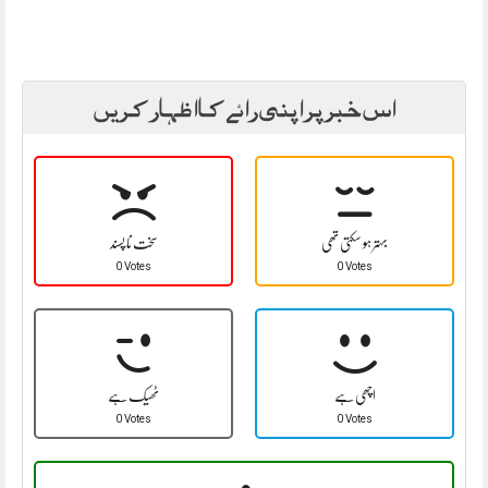
اس خبر پر اپنی رائے کا اظہار کریں
بہتر ہو سکتی تھی
سخت نا پسند
0 Votes
0 Votes
اچھی ہے
ٹھیک ہے
0 Votes
0 Votes