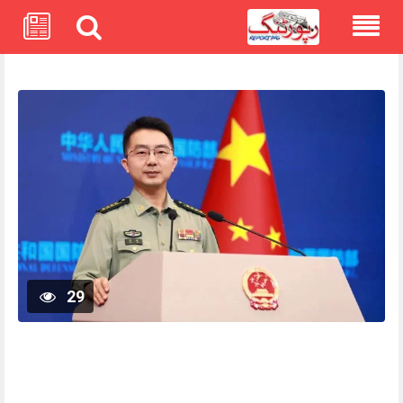
Skip
to
content
29