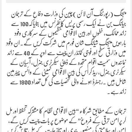
بیجنگ (رپورٹنگ آن لائن)چین کی وزارت دفاع کے ترجمان
جیانگ بن نے ایک رسمی پریس کانفرنس میں بتایا کہ100 سے
زائد ممالک، خطوں اور بین الاقوامی تنظیموں کے سرکاری وفود
بارہویں بیجنگ شیانگ شان فورم میں شرکت کریں گے۔ان وفود
میں وزارتی سطح اور فوجی کمانڈر ان چیف سے اوپر کے 40 سے زائد
نمائندوں سمیت اقوام متحدہ کے ڈپٹی سیکرٹری جنرل، آسیان کے
سیکرٹری جنرل، ریڈ کراس کی بین الاقوامی کمیٹی کے وائس چیئرمین
شامل ہیں ۔رجسٹرڈ ہونے والی شخصیات کی کل تعداد 1800 سے
زائد ہے۔
ترجمان کے مطابق شرکاء “بین الاقوامی نظام کا مشترکہ تحفظ اور مل
کر پرامن ترقی کے فروغ” کے موضوع پر بات چیت کریں گے،
امن اور سلامتی کی منصوبہ بندی اور تنازعات کے حل تلاش کریں