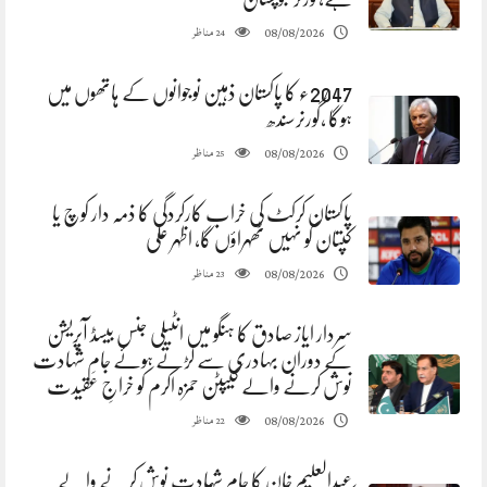
مناظر
08/08/2026
24
2047ء کا پاکستان ذہین نوجوانوں کے ہاتھوں میں
ہوگا ،گورنرسندھ
مناظر
08/08/2026
25
پاکستان کرکٹ کی خراب کارکردگی کا ذمہ دار کوچ یا
کپتان کو نہیں ٹھہراؤں گا، اظہر علی
مناظر
08/08/2026
23
سردار ایاز صادق کا ہنگو میں انٹیلی جنس بیسڈ آپریشن
کے دوران بہادری سے لڑتے ہوئے جامِ شہادت
نوش کرنے والے کیپٹن حمزہ اکرم کو خراجِ عقیدت
مناظر
08/08/2026
22
عبدالعلیم خان کا جام شہادت نوش کرنے والے