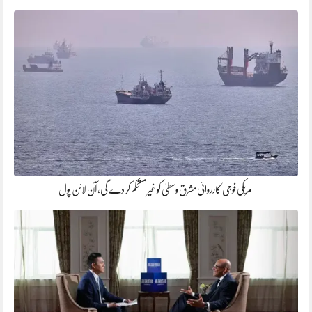
امریکی فوجی کارروائی مشرق وسطیٰ کو غیر مستحکم کر دے گی، آن لائن پول