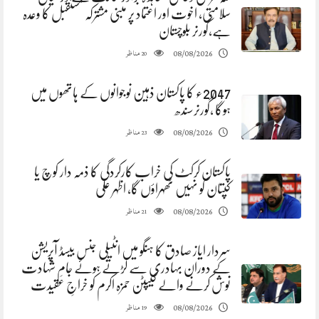
سلامتی، اخوت اور اعتماد پر مبنی مشترکہ مستقبل کا وعدہ
ہے،گورنر بلوچستان
مناظر
08/08/2026
20
2047ء کا پاکستان ذہین نوجوانوں کے ہاتھوں میں
ہوگا ،گورنرسندھ
مناظر
08/08/2026
23
پاکستان کرکٹ کی خراب کارکردگی کا ذمہ دار کوچ یا
کپتان کو نہیں ٹھہراؤں گا، اظہر علی
مناظر
08/08/2026
21
سردار ایاز صادق کا ہنگو میں انٹیلی جنس بیسڈ آپریشن
کے دوران بہادری سے لڑتے ہوئے جامِ شہادت
نوش کرنے والے کیپٹن حمزہ اکرم کو خراجِ عقیدت
مناظر
08/08/2026
19