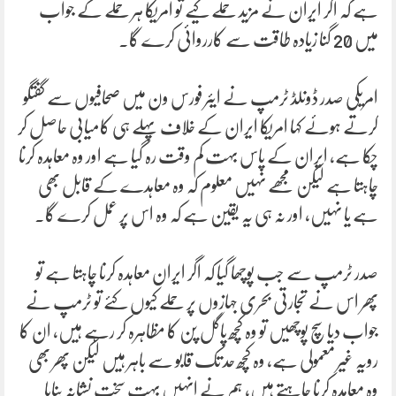
ہے کہ اگر ایران نے مزید حملے کیے تو امریکا ہر حملے کے جواب
میں 20 گنا زیادہ طاقت سے کارروائی کرے گا۔
امریکی صدر ڈونلڈ ٹرمپ نے ایئر فورس ون میں صحافیوں سے گفتگو
کرتے ہوئے کہا امریکا ایران کے خلاف پہلے ہی کامیابی حاصل کر
چکا ہے، ایران کے پاس بہت کم وقت رہ گیا ہے اور وہ معاہدہ کرنا
چاہتا ہے لیکن مجھے نہیں معلوم کہ وہ معاہدے کے قابل بھی
ہے یا نہیں، اور نہ ہی یہ یقین ہے کہ وہ اس پر عمل کرے گا۔
صدر ٹرمپ سے جب پوچھا گیا کہ اگر ایران معاہدہ کرنا چاہتا ہے تو
پھر اس نے تجارتی بحری جہازوں پر حملے کیوں کئے تو ٹرمپ نے
جواب دیا سچ پوچھیں تو وہ کچھ پاگل پن کا مظاہرہ کر رہے ہیں، ان کا
رویہ غیر معمولی ہے، وہ کچھ حد تک قابو سے باہر ہیں لیکن پھر بھی
وہ معاہدہ کرنا چاہتے ہیں، ہم نے انہیں بہت سخت نشانہ بنایا