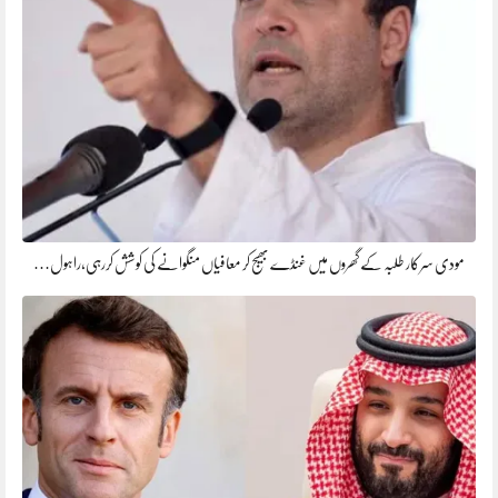
مودی سرکار طلبہ کے گھروں میں غنڈے بھیج کر معافیاں منگوانے کی کوشش کررہی،راہول…