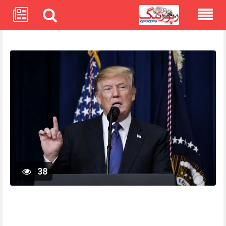
Skip
to
content
38