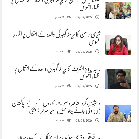
اظہارِ افسوس
مناظر
08/08/2026
27
شیری رحمن کا بیرسٹر گوہر کی والدہ کے انتقال پر اظہارِ
افسوس
مناظر
08/08/2026
22
راجہ پرویز اشرف کا بیرسٹر گوہر کی والدہ کے انتقال پر
اظہارِ افسوس
مناظر
08/08/2026
20
دہشت گرد عناصر وسہولت کاروں کے لیے پاکستان
میں کوئی جائے پناہ نہیں، میر سرفراز بگٹی
مناظر
08/08/2026
23
سہ فریقی دفاعی معاہد ہ برادر ممالک کے درمیان