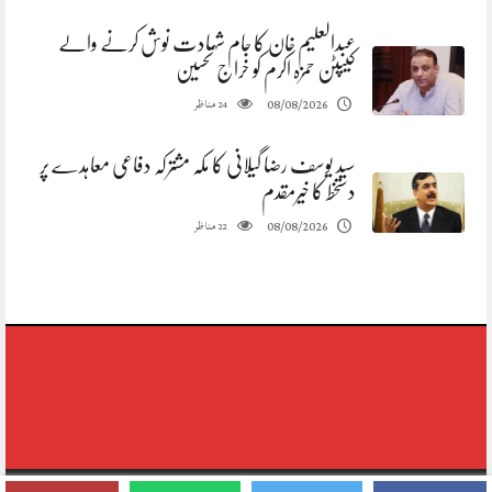
عبدالعلیم خان کا جام شہادت نوش کرنے والے
کیپٹن حمزہ اکرم کو خراج تحسین
مناظر
08/08/2026
24
سید یوسف رضا گیلانی کا مکہ مشترکہ دفاعی معاہدے پر
دستخط کا خیرمقدم
مناظر
08/08/2026
22
Copyright © 2020-2026,reporting Digital Group,rights Reserved.Theme