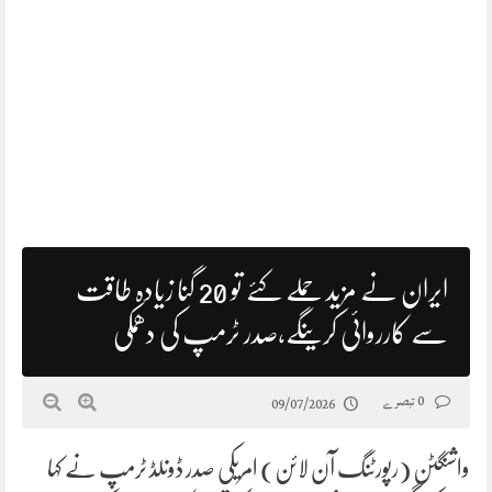
ایران نے مزید حملے کئے تو 20 گنا زیادہ طاقت
سے کارروائی کرینگے،صدر ٹرمپ کی دھمکی
0 تبصرے
09/07/2026
واشنگٹن (رپورٹنگ آن لائن) امریکی صدر ڈونلڈ ٹرمپ نے کہا