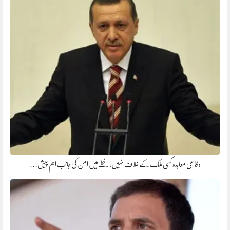
دفاعی معاہدہ کسی ملک کے خلاف نہیں، خطے میں امن کی جانب اہم پیش…