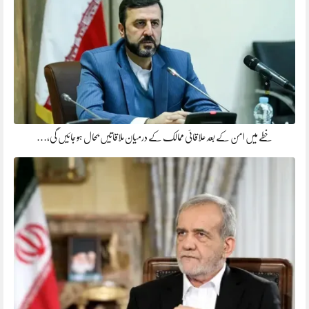
خطے میں امن کے بعد علاقائی ممالک کے درمیان ملاقاتیں بحال ہو جائیں گی،…