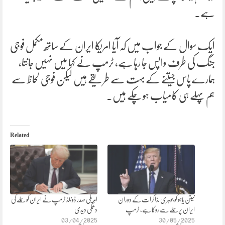
ہے۔
ایک سوال کے جواب میں کہ آیا امریکا ایران کے ساتھ مکمل فوجی
جنگ کی طرف واپس جا رہا ہے، ٹرمپ نے کہا میں نہیں جانتا،
ہمارے پاس جیتنے کے بہت سے طریقے ہیں لیکن فوجی لحاظ سے
ہم پہلے ہی کامیاب ہو چکے ہیں۔
Related
نیتن یاہو کو جوہری مذاکرات کے دوران
امریکی صدر ڈونلڈ ٹرمپ نے ایران کو حملے کی
ایران پر حملے سے روکا ہے، ٹرمپ
دھمکی دیدی
03/04/2025
30/05/2025