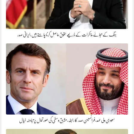
جنگ کے بجائے مذاکرات کے ذریعے حقوق حاصل کرنا چاہتے ہیں،ایرانی صدر
سعودی ولی عہد، فرانسیسی صدر کا رابطہ، مشرق وسطیٰ کی صورتحال پر تبادلہ خیال