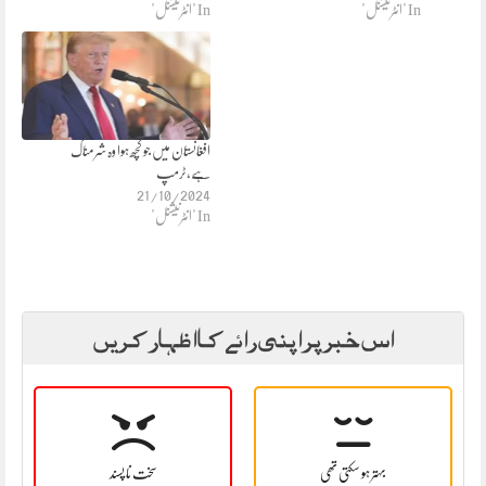
In "انٹرنیشنل"
In "انٹرنیشنل"
افغانستان میں جو کچھ ہوا وہ شرمناک
ہے،ٹرمپ
21/10/2024
In "انٹرنیشنل"
اس خبر پر اپنی رائے کا اظہار کریں
بہتر ہو سکتی تھی
سخت نا پسند