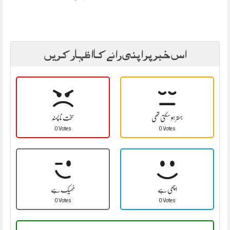
اس خبر پر اپنی رائے کا اظہار کریں
بہتر ہو سکتی تھی
سخت نا پسند
0 Votes
0 Votes
اچھی ہے
ٹھیک ہے
0 Votes
0 Votes