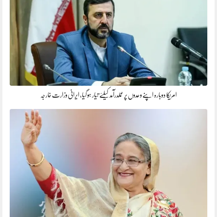
امریکا دوبارہ اپنے وعدوں پر عملدرآمد کیلئے تیار ہو گیا، ایرانی وزارت خارجہ