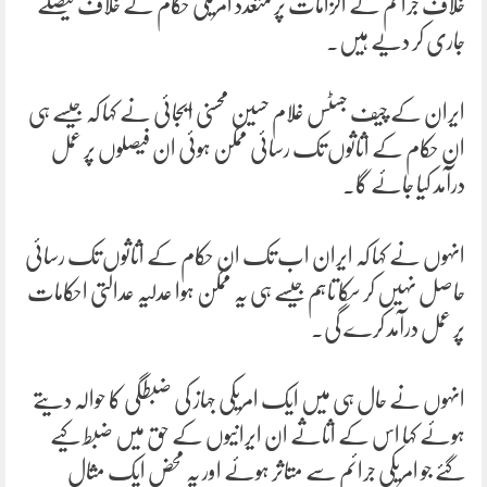
خلاف جرائم کے الزامات پر متعدد امریکی حکام کے خلاف فیصلے
جاری کر دیے ہیں۔
ایران کے چیف جسٹس غلام حسین محسنی ایجائی نے کہا کہ جیسے ہی
ان حکام کے اثاثوں تک رسائی ممکن ہوئی ان فیصلوں پر عمل
درآمد کیا جائے گا۔
انہوں نے کہا کہ ایران اب تک ان حکام کے اثاثوں تک رسائی
حاصل نہیں کر سکا تاہم جیسے ہی یہ ممکن ہوا عدلیہ عدالتی احکامات
پر عمل درآمد کرے گی۔
انہوں نے حال ہی میں ایک امریکی جہاز کی ضبطگی کا حوالہ دیتے
ہوئے کہا اس کے اثاثے ان ایرانیوں کے حق میں ضبط کیے
گئے جو امریکی جرائم سے متاثر ہوئے اور یہ محض ایک مثال