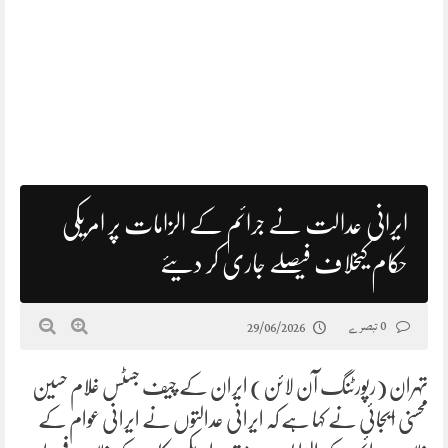
ایرانی عدالت نے جرائم کے الزامات پر امریکی
حکام کیخلاف فیصلے جاری کر دیئے
0 تبصرے
29/06/2026
تہران (رپورٹنگ آن لائن) ایران کے چیف جسٹس غلام حسین
محسنی ایجائی نے کہا ہے کہ ایرانی عدالتوں نے ایرانی عوام کے