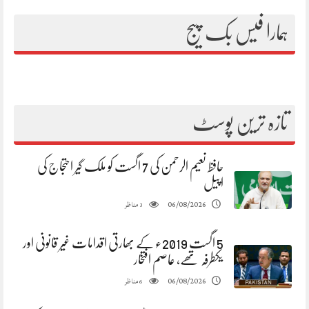
ہمارا فیس بک پیج
تازہ ترین پوسٹ
حافظ نعیم الرحمن کی 7 اگست کو ملک گیر احتجاج کی
اپیل
مناظر
06/08/2026
3
5 اگست 2019ء کے بھارتی اقدامات غیر قانونی اور
یکطرفہ تھے، عاصم افتخار
مناظر
06/08/2026
6