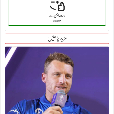
بہت اچھی ہے
0 Votes
مزید پڑھیں