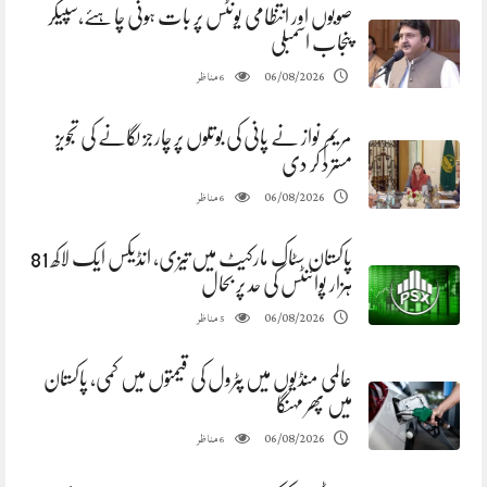
صوبوں اور انتظامی یونٹس پر بات ہونی چاہئے،سپیکر
پنجاب اسمبلی
مناظر
06/08/2026
6
مریم نواز نے پانی کی بوتلوں پر چارجز لگانے کی تجویز
مسترد کر دی
مناظر
06/08/2026
6
پاکستان سٹاک مارکیٹ میں تیزی، انڈیکس ایک لاکھ 81
ہزار پوائنٹس کی حد پر بحال
مناظر
06/08/2026
5
عالمی منڈیوں میں پٹرول کی قیمتوں میں کمی، پاکستان
میں پھر مہنگا
مناظر
06/08/2026
6