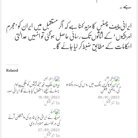
ہے۔
ایرانی چیف چسٹس کا مزید کہنا ہے کہ اگر مستقبل میں ایران کو ’مجرم
امریکیوں‘ کے اثاثوں تک رسائی حاصل ہوگئی تو انہیں عدالتی
احکامات کے مطابق ضبط کر لیا جائے گا۔
Related
ایران کو یوکرین جنگ میں روس کی مدد روکنا ہو
بیرون ملک غیرمنجمداثاثوں کو ملکی پیداوار
گی، اینٹنی بلنکن
بڑھانے کیلئے استعمال کیا جائےگا:ایرانی صدر
18/08/2023
08/01/2023
In "انٹرنیشنل"
In "انٹرنیشنل"
امریکہ نے ایرانی وزیرخارجہ کی واشنگٹن آنے
کی درخواست مسترد کر دی
27/09/2023
In "انٹرنیشنل"