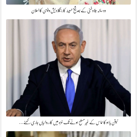
دو سالہ جلاوطنی کے بعد شیخ حسینہ کا بنگلادیش واپسی کا اعلان
نیتن یاہو کا حماس کے غیر مسلح ہونے تک غزہ میں کارروائیاں جاری رکھنے…