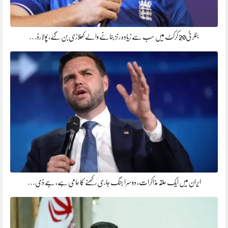
بٹلر ٹی20 کرکٹ میں سب سے زیادہ رنز بنانے والے کھلاڑی بن گئے، پولارڈ…
ایران میں ایک حلقہ مذاکرات، دوسرا جنگ جاری رکھنے کا حامی ہے، جے ڈی…