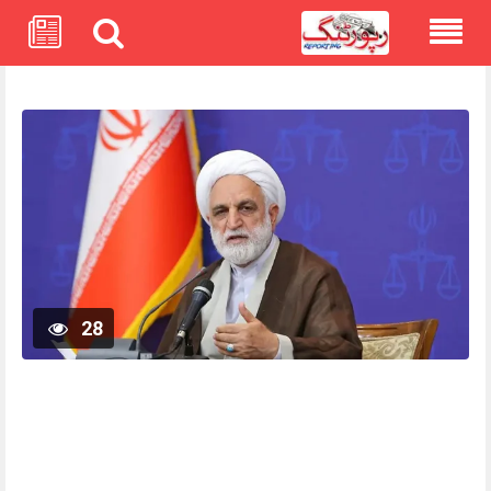
Skip
to
content
28