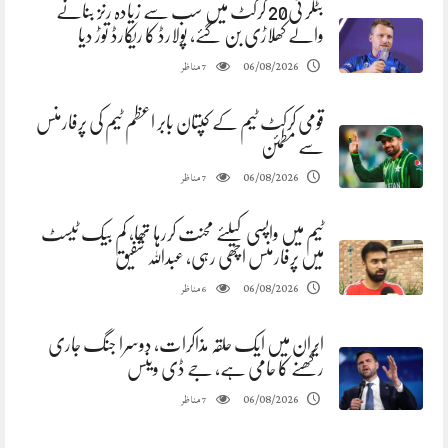
بٹلر ٹی20 کرکٹ میں سب سے زیادہ رنز بنانے
والے کھلاڑی بن گئے، پولارڈ کا ریکارڈ توڑ دیا
مناظر
06/08/2026
7
قومی کرکٹ ٹیم کے کپتان بابر اعظم ٹیم کی پرفارمنس
سے مطمئن
مناظر
06/08/2026
7
ٹیم میں واپسی کیلئے محنت کررہا تھا، کم بیک ٹیسٹ
میں پرفارمنس اچھی رہی، عبداللہ شفیق
مناظر
06/08/2026
6
ایران میں ایک حلقہ مذاکرات، دوسرا جنگ جاری
رکھنے کا حامی ہے، جے ڈی وینس
مناظر
06/08/2026
7