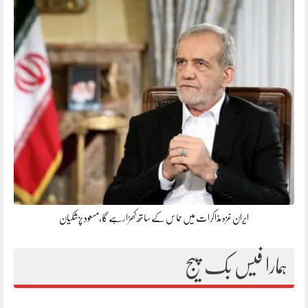
ایران غزہ مذاکرات میں حماس کے ساتھ کھڑا رہے گا،مسعود پزشکیان
ہمارا فیس بک پیج