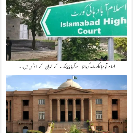
اسلام آباد ہائیکورٹ، گریڈ 17 سے گریڈ 22 تک کے افسران کے الائونس میں…