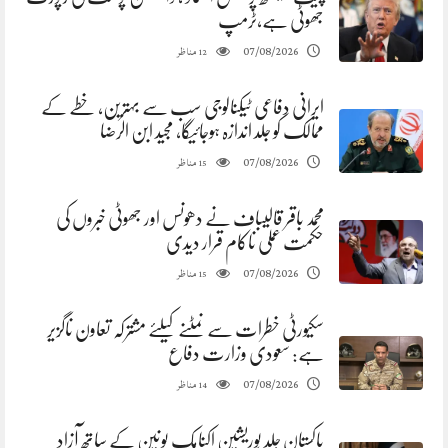
جھوٹی ہے،ٹرمپ
مناظر
07/08/2026
12
ایرانی دفاعی ٹیکنالوجی سب سے بہترین، خطے کے
ممالک کو جلد اندازہ ہوجائیگا، مجید ابن الرضا
مناظر
07/08/2026
15
محمد باقر قالیباف نے دھونس اور جھوٹی خبروں کی
حکمت عملی ناکام قرار دیدی
مناظر
07/08/2026
15
سکیورٹی خطرات سے نمٹنے کیلئے مشترکہ تعاون ناگزیر
ہے: سعودی وزارت دفاع
مناظر
07/08/2026
14
پاکستان جلد یوریشین اکنامک یونین کے ساتھ آزاد