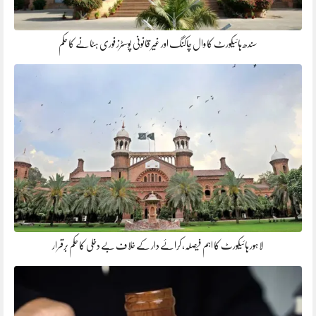
سندھ ہائیکورٹ کا وال چاکنگ اور غیر قانونی پوسٹرز فوری ہٹانے کا حکم
لاہور ہائیکورٹ کا اہم فیصلہ، کرائے دار کے خلاف بے دخلی کا حکم برقرار