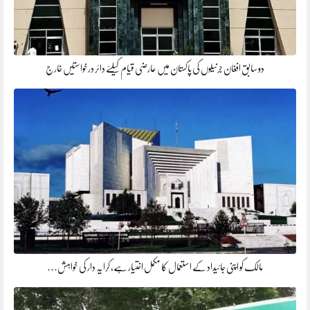
دو سابق افغان جرنیلوں کی پاکستان میں عارضی قیام کیلئے دائر درخواستیں خارج
مالک کو اپنی جائیداد کے استعمال کا مکمل اختیار ہے، کرایہ دار کی خواہش…