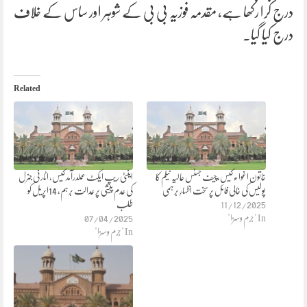
درج کرا رکھا ہے، مقدمہ فوزیہ بی بی کے شوہر اور ساس کے خلاف
درج کیا گیا۔
Related
خاتون اغواء کیس،چیف جسٹس عالیہ نیلم کا
اینٹی ریپ ایکٹ عملدرآمد کیس، اٹارنی جنرل
پولیس کی خالی فائل پر سخت اظہارِ برہمی
کی عدم پیشی پر عدالت برہم، 14اپریل کو
11/12/2025
طلب
In "جرم وسزا"
07/04/2025
In "جرم وسزا"