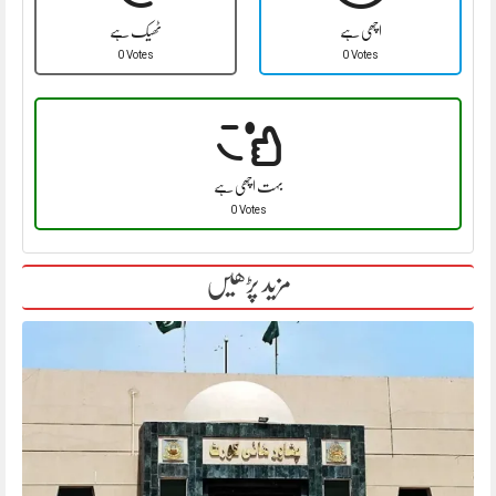
اچھی ہے
ٹھیک ہے
0 Votes
0 Votes
بہت اچھی ہے
0 Votes
مزید پڑھیں