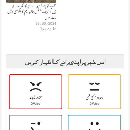
‘آپ کیا پڑھ کر میرے اوپر پھونک رہے
ہیں؟’ چیف جسٹس عالیہ نیلم کا حکومتی وکیل
سے سوال
30/09/2024
In "جرم وسزا"
اس خبر پر اپنی رائے کا اظہار کریں
بہتر ہو سکتی تھی
سخت نا پسند
0 Votes
0 Votes