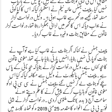
مطابق اس کی بیٹی کو جنات کے گئے ہیں، پولیس نے بازیاب
نہیں کیا۔چیف جسٹس عالیہ نیلم نے استفسار کیا کہ اس کا کیا کوئی
مسئلہ تھا، کیسے وہ گھر سے غائب ہوئی؟ ۔ وکیل درخواست گزار
نے جواب دیا کہ اس کا گھر میں لڑائی جھگڑا رہتا تھا، درخواست گزار
خاتون کے مطابق جنات وغیرہ نے غائب کردیا۔
چیف جسٹس نے کہا کہ اگر جنات نے غائب کیا ہے تو آپ نے
جنات کو پارٹی نہیں بنایا، انہیں پارٹی بنایا جائیے تھا، مغوی خاتون
کا بچہ کہاں ہے، وکیل درخواست گزار نے بتایا کہ بچہ نانی کے پاس
ہے۔ چیف جسٹس ہائیکورٹ نے وکیل سے مکالمہ کیا کہ کیا اس
بچے کو جنات لے کر نہیں گئے، چیف جسٹس نے سی سی پی او کو
مغوی خاتون کو بازیاب کرکے پیش کرنے کا حکم دیتے ہوئے
سماعت آج ( بدھ ) تک ملتوی کردی۔درخواست گزار نے بیٹی
فوزیہ بی بی کے اغواء کا مقدمہ 25مئی 2019ء کو تھانہ کاہنہ میں