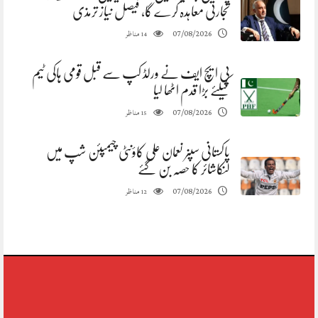
تجارتی معاہدہ کرے گا، فیصل نیاز ترمذی
مناظر
07/08/2026
14
پی ایچ ایف نے ورلڈ کپ سے قبل قومی ہاکی ٹیم
کیلئے بڑا قدم اٹھا لیا
مناظر
07/08/2026
15
پاکستانی سپنر نعمان علی کاؤنٹی چیمپئن شپ میں
لنکاشائر کا حصہ بن گئے
مناظر
07/08/2026
12