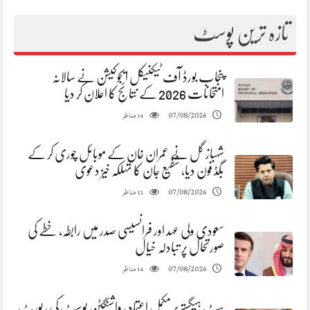
تازہ ترین پوسٹ
پنجاب بورڈ آف ٹیکنیکل ایجوکیشن نے سالانہ
امتحانات 2026 کے نتائج کا اعلان کر دیا
مناظر
07/08/2026
14
شہباز گل نے عمران خان کے موبائل چوری کر کے
بگڈ فون دیا، شفیع جان کا تہلکہ خیز دعوی
مناظر
07/08/2026
12
سعودی ولی عہد اور فرانسیسی صدر میں رابطہ، خطے کی
صورتحال پر تبادلہ خیال
مناظر
07/08/2026
14
پیٹ ہیگستھ پر مکمل اعتماد ، واشنگٹن پوسٹ کی رپورٹ