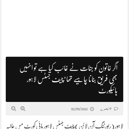
اگر خاتون کو جنات نے غائب کیا ہے تو انہیں
بھی فریق بنانا چاہیے تھا’چیف جسٹس لاہور
ہائیکورٹ
0 تبصرے
02/09/2025
لاہور (رپورٹنگ آن لائن) چیف جسٹس لاہور ہائی کورٹ مس عالیہ