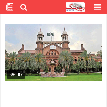
Skip
to
content
87