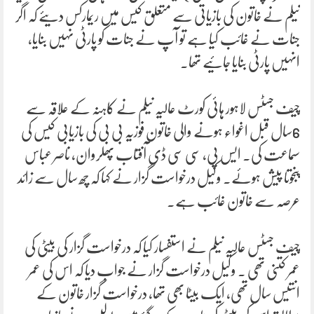
نیلم نے خاتون کی بازیاتی سے متعلق کیس میں ریمارکس دیئے کہ اگر
جنات نے غائب کیا ہے تو آپ نے جنات کو پارٹی نہیں بنایا،
انہیں پارٹی بنایا جائیے تھا۔
چیف جسٹس لاہور ہائی کورٹ عالیہ نیلم نے کاہنہ کے علاقہ سے
6سال قبل اغواء ہونے والی خاتون فوزیہ بی بی کی بازیابی کیس کی
سماعت کی۔ ایس پی، سی سی ڈی آفتاب پھلروان، ناصر عباس
پنجوتا پیش ہوئے۔ وکیل درخواست گزار نے کہا کہ چھ سال سے زائد
عرصہ سے خاتون غائب ہے۔
چیف جسٹس عالیہ نیلم نے استفسار کیا کہ درخواست گزار کی بیٹی کی
عمر کتنی تھی ۔ وکیل درخواست گزار نے جواب دیا کہ اس کی عمر
انتیس سال تھی، ایک بیٹا بھی تھا، درخواست گزار خاتون کے