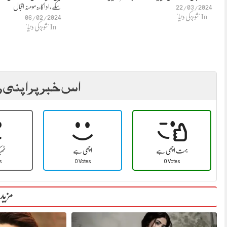
22/03/2024
سکے،اداکارہ مومنہ اقبال
In "شوبز کی دنیا"
06/02/2024
In "شوبز کی دنیا"
اس خبر پر اپنی ر
بہت اچھی ہے
اچھی ہے
ٹھ
s
0 Votes
0 Votes
مزید