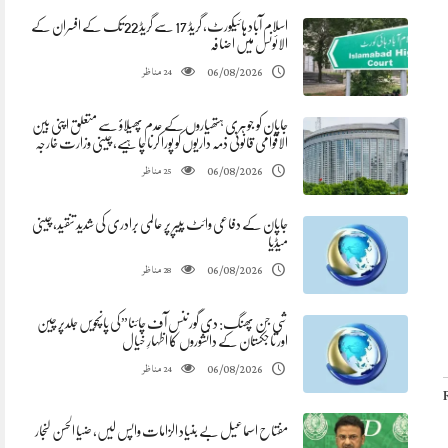
اسلام آباد ہائیکورٹ، گریڈ 17 سے گریڈ 22 تک کے افسران کے
الائونس میں اضافہ
مناظر
06/08/2026
24
جاپان کو جوہری ہتھیاروں کے عدم پھیلاؤ سے متعلق اپنی بین
الاقوامی قانونی ذمہ داریوں کو پورا کرنا چاہیے، چینی وزارت خارجہ
مناظر
06/08/2026
25
جاپان کے دفاعی وائٹ پیپر پر عالمی برادری کی شدید تنقید، چینی
میڈیا
مناظر
06/08/2026
28
شی جن پھنگ: دی گورننس آف چائنا”کی پانچویں جلدپر چین
اور تاجکستان کے دانشوروں کا اظہارِ خیال
مناظر
06/08/2026
24
مفتاح اسماعیل بے بنیاد الزامات واپس لیں، ضیا الحسن لنجار