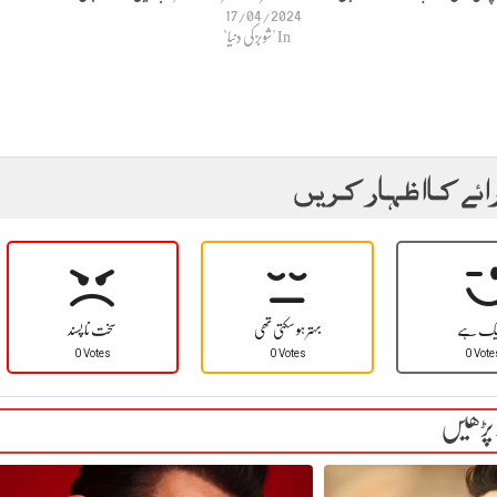
17/04/2024
In "شوبز کی دنیا"
ائے کا اظہار کریں
یک ہے
بہتر ہو سکتی تھی
سخت نا پسند
0 Votes
0 Votes
0 Vote
 پڑھیں