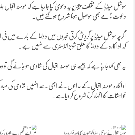
سوشل میڈیا کے مختلف پیجز پر یہ دعویٰ کیا جا رہا ہے کہ مومنہ اقبا
دعوت نامے بھی موصول ہونا شروع ہوگئے ہیں۔
اگرچہ سوشل میڈیا پر گردش کرتی خبروں میں دولہا کے بارے میں فی ال
کہ اداکارہ کے دولہا کا تعلق شوبز انڈسٹری سے نہیں ہے۔
یہ بھی کہا جا رہا ہے کہ جیسے ہی مومنہ اقبال کی شادی ہو جائے گی تو وہ
اداکارہ مومنہ اقبال کے مداحوں نے ابھی سے انہیں شادی کی مبارک
خواہشات کا اظہار کرنا شروع کر دیا ہے۔
مومنہ اقبال نے سوشل میڈیا کو جھوٹ کا پلندہ قرار دیدیا
میں ایسے شخص سے شادی کرنا چ