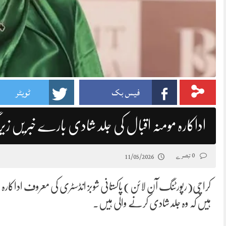
فیس بک
ٹویٹر
اداکارہ مومنہ اقبال کی جلد شادی بارے خبریں زی
0 تبصرے
11/05/2026
کراچی(رپورٹنگ آن لائن) پاکستانی شوبز انڈسٹری کی معروف اداکارہ
ہیں کہ وہ جلد شادی کرنے والی ہیں۔