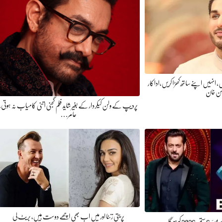
ئیں، انہیں اپنے ساتھ کھڑا کریں،اداکار
سن خان
پردیپ کے ولن کیکردار کے بغیر شاید فلم گجنی اتنی کامیاب نہ ہوتی،
عامر…
پریتی زنٹا اور میں اب بھی اچھے دوست ہیں، بریٹ لی