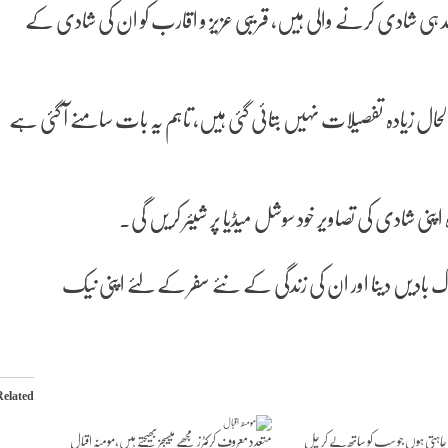
ل جلد ہی شادی کرنے والی ہیں، قریبی عزیز و اقارب کو ان کی شادی کے
حال زیادہ تفصیلات نہیں بتائی گئی ہیں، تاہم یہ بات سامنے آ گئی ہے
 اپنی شادی کی تصاویر خود سوشل میڈیا پر شیئر کریں گی۔
 بادیں دینا اور ان کی زندگی کے نئے سفر کے لئے اپنی نیک
Related
اہتی ہوں جو سب کو ساتھ لے کر چل
متعدد معروف کرکٹرز مجھے میسیجز بھیجتے ہیں،مومنہ اقبال