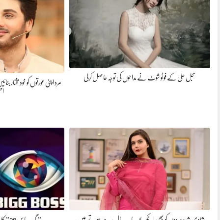
سجل علی کے فوٹو شوٹ نے مداحوں کی توجہ حاصل کرلی
مرد اپنی عورتوں کو خود مختار بنا
اح
شادی شدہ مردوں کو بھی انکے ماں باپ پال رہے ہوتے ہیں ،
” بگ باس 20” کا پریمیئر 6 ستمبر 2026 کو ہو گا