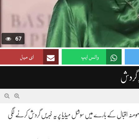
67
واٹس ایپ
ای میل
ر گردش
 مومنہ اقبال کے بارے میں سوشل میڈیا پر یہ خبریں گردش کرنے لگی