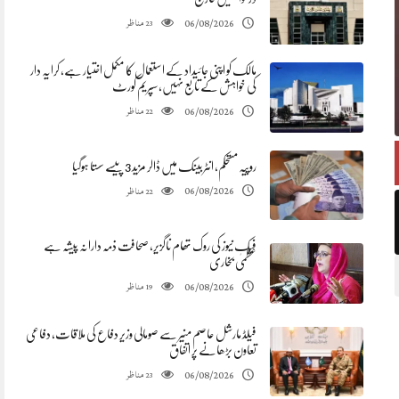
مناظر
06/08/2026
23
مالک کو اپنی جائیداد کے استعمال کا مکمل اختیار ہے، کرایہ دار
کی خواہش کے تابع نہیں، سپریم کورٹ
مناظر
06/08/2026
22
روپیہ مستحکم، انٹربینک میں ڈالر مزید 3 پیسے سستا ہوگیا
مناظر
06/08/2026
22
فیک نیوز کی روک تھام ناگزیر، صحافت ذمہ دارانہ پیشہ ہے
عظمیٰ بخاری
مناظر
06/08/2026
19
فیلڈ مارشل عاصم منیر سے صومالی وزیر دفاع کی ملاقات، دفاعی
تعاون بڑھانے پر اتفاق
مناظر
06/08/2026
23