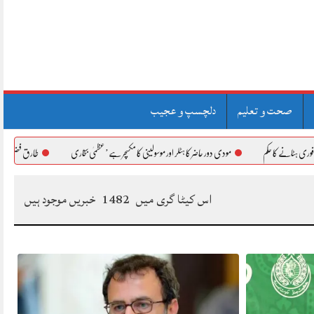
صحت و تعلیم
دلچسپ و عجیب
کم
مودی دور حاضر کا ہٹلر اور موسولینی کا مکسچر ہے’عظمیٰ بخاری
طارق فضل چوہدری کی بھارت کے غ
اس کیٹا گری میں
1482
خبریں موجود ہیں