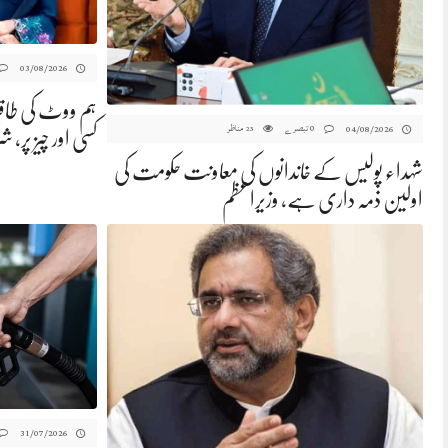
03/08/2026
ہم ووٹ کی طاقت
0 تبصرے
مناظر
04/08/2026
23
کسی اور چیز پر، ش
شہداء پولیس کے خاندانوں کی معاونت حکومت کی
اولین ذمہ داری ہے، وزیراعظم
31/07/2026