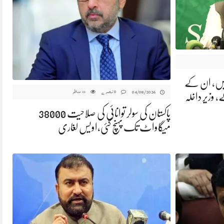
 ہیں، ان کے
0 تبصرے
مناظر
04/08/2026
21
، وزیر داخلہ
پاکستان کی سولر توانائی کی صلاحیت 38000
میگاواٹ تک پہنچ گئی،اویس لغاری