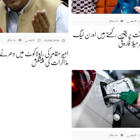
0 تبصرے
مناظر
28
 پر یقین رکھتے ہیں اور ن لیگ
0 تبصرے
مناظر
02/08/2026
30
رمیلا فاروقی
امیر مقام کی راولاکوٹ میں دھرنے پر 
مذاکرات کی پیشکش
0 تبصرے
مناظر
24