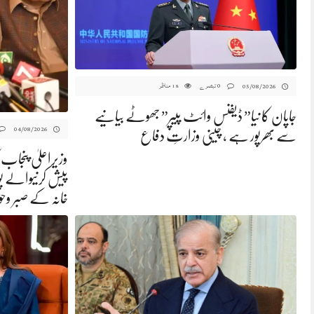
0 تبصرے
مناظر
05/08/2026
18
جاپان کا نیا” ڈیفنس وائٹ پیپر” جھوٹے بیانیے
04/08/2026
سے بھرپور ہے ، چینی وزارتِ دفاع
وزیراعلیٰ پنجاب 
پیش کرنیوالے پ
خانہ کے صبر وحو