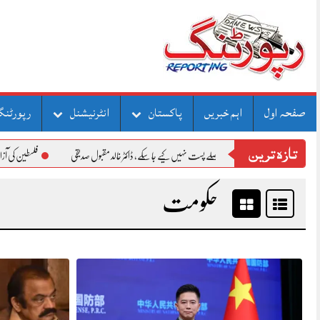
Skip
to
content
صفحہ اول
اہم خبریں
پاکستان
انٹرنیشنل
رپورٹنگ
تازہ ترین
کشمیر کے عوام کے حوصلے پست نہیں کیے جا سکے، ڈاکٹر خالد مقبول صدیقی
فلسطین کی آزادی کے لیے عرب
حکومت