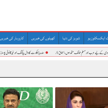
 ایکسکلوزیو
شوبز کی دنیا
کھیلوں کی خبریں
کاروبار کی خبریں
 اور مسلم ممالک متحد ہوں،اسحاق ڈار
سندھ ہائیکورٹ کا وال چاکنگ اور غیر قانونی پوسٹرز فوری ہٹانے کا ح