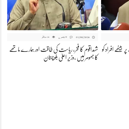
0 تبصرے
مناظر
01/08/2026
26
بیٹھے افراد کو
شہداقوم کا فخر، ریاست کی طاقت اور ہمارے ماتھے
کا جھومر ہیں ،وزیر اعلیٰ بلوچستان