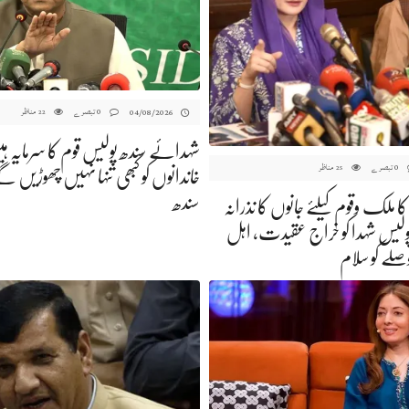
0 تبصرے
مناظر
04/08/2026
22
شہدائے سندھ پولیس قوم کا سرمایہ
0 تبصرے
مناظر
25
خاندانوں کو کبھی تنہا نہیں چھوڑیں گے
سندھ
کا ملک وقوم کیلئے جانوں کا نذرانہ
ولیس شہدا کو خراج عقیدت، اہل
صلے کو سلام