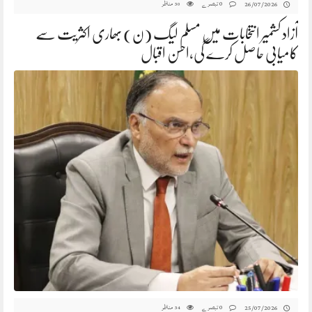
0 تبصرے
مناظر
26/07/2026
30
آزاد کشمیر انتخابات میں مسلم لیگ (ن) بھاری اکثریت سے
کامیابی حاصل کرے گی،احسن اقبال
0 تبصرے
مناظر
25/07/2026
34