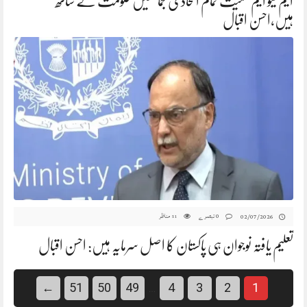
ایم کیو ایم سمیت تمام اتحادی جماعتیں حکومت کے ساتھ
ہیں،احسن اقبال
0 تبصرے
مناظر
02/07/2026
51
تعلیم یافتہ نوجوان ہی پاکستان کا اصل سرمایہ ہیں: احسن اقبال
←
51
50
49
4
3
2
1
…