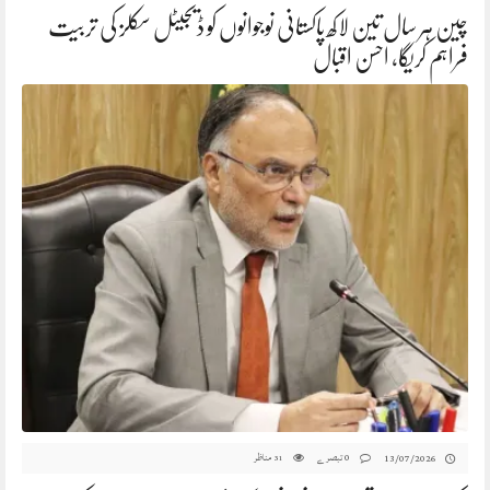
چین ہر سال تین لاکھ پاکستانی نوجوانوں کو ڈیجیٹل سکلز کی تربیت
فراہم کریگا، احسن اقبال
0 تبصرے
مناظر
13/07/2026
31