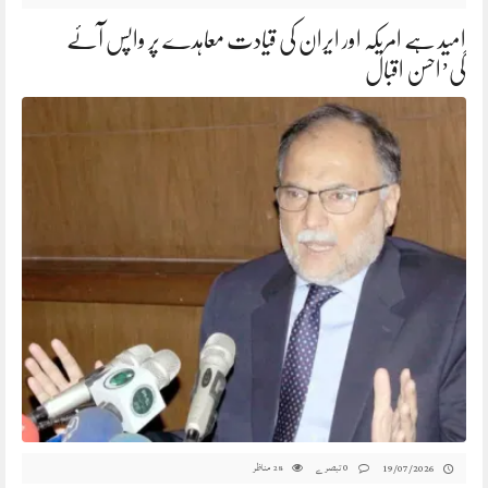
امید ہے امریکہ اور ایران کی قیادت معاہدے پر واپس آئے
گی’احسن اقبال
0 تبصرے
مناظر
19/07/2026
28