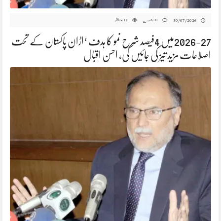
0 تبصرے
مناظر
30/07/2026
19
2026-27میں 4فیصد شرح نمو کا ہدف ‘اڑان پاکستان کے تحت
اصلاحات مزید تیز کی جائیں گی، احسن اقبال