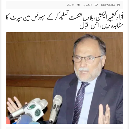
0 تبصرے
مناظر
28/07/2026
30
آزاد کشمیر الیکشن، بلاول شکست تسلیم کرکے سپورٹس مین سپرٹ کا
مظاہرہ کریں،احسن اقبال