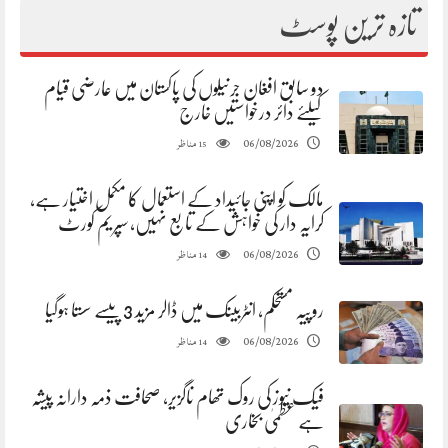
تازہ ترین پوسٹ
دو سابق افغان جرنیلوں کی پاکستان میں عارضی قیام
کیلئے دائر درخواستیں خارج
مناظر
06/08/2026
15
مالک کو اپنی جائیداد کے استعمال کا مکمل اختیار ہے،
کرایہ دار کی خواہش کے تابع نہیں، سپریم کورٹ
مناظر
06/08/2026
14
روپیہ مستحکم، انٹربینک میں ڈالر مزید 3 پیسے سستا ہوگیا
مناظر
06/08/2026
14
فیک نیوز کی روک تھام ناگزیر، صحافت ذمہ دارانہ پیشہ
ہے عظمیٰ بخاری