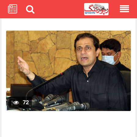
Skip
to
content
72