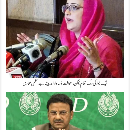
فیک نیوز کی روک تھام ناگزیر، صحافت ذمہ دارانہ پیشہ ہے عظمیٰ بخاری