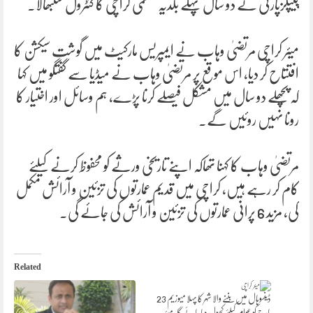
پیپلزپارٹی نے دو سال پہلے بلدیہ عظمیٰ کراچی کا کنٹرول سنبھالا۔
میئر کراچی مرتضیٰ وہاب نے ایمپریس مارکیٹ میں گوشت سیکشن کا
افتتاح کر دیا، اس موقع پر مرتضیٰ وہاب نے میڈیا سے گفتگو میں کہا
کہ پچھلے دو سال میں مشکل فیصلے کرنا پڑے، ہم وسائل اور اختیار کا
رونا نہیں روئیں گے۔
مرتضیٰ وہاب کا کہنا تھاکہ اپنے تاریخی ورثے کو محفوظ کرنے کیلئے
کام کر رہے ہیں، کراچی میں قدیم عمارتوں کی تزئین و آرائش مکمل
کی، مزید 6 پرانی عمارتوں کی تزئین و آرائش کی جائے گی۔
Related
ڈینسوہال میں بننے والا شہر کا پہلا میوزیم 23
مارچ کو عوام کیلئے کھول دیا جائے گا، میئر