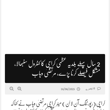
2 سال پہلے بلدیہ عظمیٰ کراچی کا کنٹرول سنبھالا،
مشکل فیصلے کرنا پڑے، مرتضیٰ وہاب
0 تبصرے
16/06/2025
کراچی (رپورٹنگ آن لائن) میئر کراچی مرتضیٰ وہاب نے کہا کہ