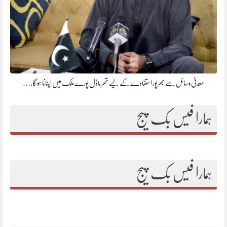
معدنی وسائل سے بھرپور استفادے کے لیے تھر ماڈل پورے ملک میں اپنانا ہوگا،…
ہمارا فیس بک پیج
ہمارا فیس بک پیج