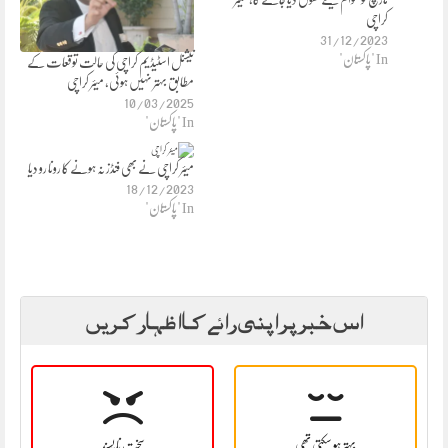
کراچی
31/12/2023
In "پاکستان"
نیشنل اسٹیڈیم کراچی کی حالت توقعات کے
مطابق بہتر نہیں ہوئی، میئر کراچی
10/03/2025
In "پاکستان"
میئر کراچی نے بھی فنڈز نہ ہونے کا رونا رو دیا
18/12/2023
In "پاکستان"
اس خبر پر اپنی رائے کا اظہار کریں
بہتر ہو سکتی تھی
سخت نا پسند