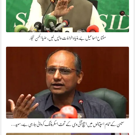
مفتاح اسماعیل بے بنیاد الزامات واپس لیں، ضیا الحسن لنجار
سیسی کے تمام اسپتالوں میں ایچ آئی وی کے تحت اسکریننگ کروائی جارہی ہے،سعید…