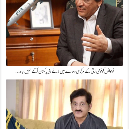
نوجوانوں کو قومی ترقی کے مرکزی دھارے میں لائے بغیر پاکستان آگے نہیں بڑھ…