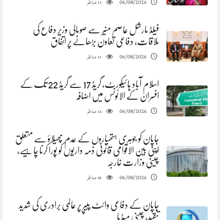
مناظر
06/08/2026
13
فیلڈ مارشل عاصم منیر سے صومالی وزیر دفاع کی
ملاقات، دفاعی تعاون بڑھانے پر اتفاق
مناظر
06/08/2026
15
اسلام آباد ہائیکورٹ، گریڈ 17 سے گریڈ 22 تک کے
افسران کے الائونس میں اضافہ
مناظر
06/08/2026
14
جاپان کو جوہری ہتھیاروں کے عدم پھیلاؤ سے متعلق
اپنی بین الاقوامی قانونی ذمہ داریوں کو پورا کرنا چاہیے،
چینی وزارت خارجہ
مناظر
06/08/2026
18
جاپان کے دفاعی وائٹ پیپر پر عالمی برادری کی شدید
تنقید، چینی میڈیا