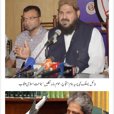
(کل) ملک گیر پہیہ جام احتجاج، عوام باہر نکلیں’ جماعت اسلامی پنجاب