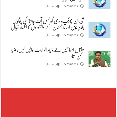
مناظر
06/08/2026
22
شی جن پھنگ: دی گورننس آف چائنا”کی پانچویں
جلدپر چین اور تاجکستان کے دانشوروں کا اظہارِ خیال
مناظر
06/08/2026
18
مفتاح اسماعیل بے بنیاد الزامات واپس لیں، ضیا
الحسن لنجار
مناظر
06/08/2026
15