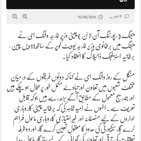
0 تبصرے
02/06/2026
بیجنگ (رپورٹنگ آن لائن) چینی وزیر خارجہ وانگ ای نے
بیجنگ میں برطانوی وزیر خارجہ یوویٹ کوپر کے ساتھ 11ویں چین-
برطانیہ اسٹریٹجک ڈائیلاگ کا انعقاد کیا۔
منگل کے روز وانگ ای نے کہا کہ دونوں فریقوں کے درمیان
مختلف شعبوں میں تعاون اور تبادلے مکمل طور پر بحال ہو چکے ہیں
اور بتدریج معمول کے مطابق آگے بڑھ رہے ہیں جو کہ قابل
تعریف ہے۔ انہوں نے امید ظاہر کی کہ برطانیہ چینی کاروباری
اداروں کے لیے منصفانہ اور غیر امتیازی کاروباری ماحول فراہم
کرے گا، سیکیورٹی کی حدود کا معقول تعین کرے گا، اور دوطرفہ
تعلقات کی ترقی اور تعاون کی گہرائی کے لیے سازگار ماحول پیدا