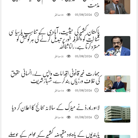
مذمت
مناظر
05/08/2026
21
پاکستان کشمیر کی حیثیت، آبادی کے تناسب یا سیاسی
شناخت کو یکطرفہ طور پر تبدیل کرنے کی ہر کوشش کو
مسترد کرتا ہے، رانا ثنااللہ
مناظر
05/08/2026
21
بھارت غیر قانونی اقدامات واپس لے، انسانی حقوق
کی خلاف ورزیاں بند کرے، شہبازشریف
مناظر
05/08/2026
14
لاہور بورڈ نے میٹرک کے سالانہ نتائج کا اعلان کر دیا
مناظر
05/08/2026
16
پابندیوں کے باوجود مقبوضہ کشمیر کے عوام کے حوصلے