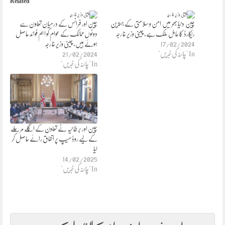
Related
چین دنیا بھر میں امن و سلامتی کے بہترین
چین اور فرانس کے درمیان تعاون سے
ریکارڈ کا حامل ملک ہے، چینی وزیر خا رجہ
دونوں ممالک کے عوام کو اہم فوائد حاصل
17/02/2024
ہوئے ہیں، چینی وزیر خا رجہ
In "چائنہ کی خبریں"
21/02/2024
In "چائنہ کی خبریں"
چین اور بر طا نیہ نے تعاون کے اگلے مرحلے
کے لیے روڈ میپ پر اتفاق رائے حاصل کر
لیا
14/02/2025
In "چائنہ کی خبریں"