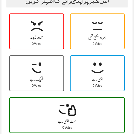
اس خبر پر اپنی رائے کا اظہار کریں
بہتر ہو سکتی تھی
سخت نا پسند
0 Votes
0 Votes
اچھی ہے
ٹھیک ہے
0 Votes
0 Votes
بہت اچھی ہے
0 Votes