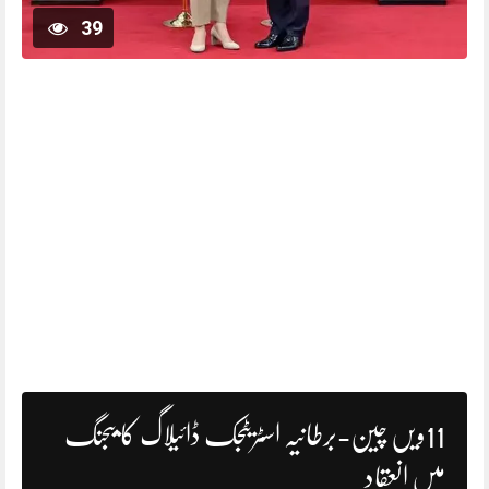
39
11ویں چین-برطانیہ اسٹریٹجک ڈائیلاگ کا بیجنگ
میں انعقاد