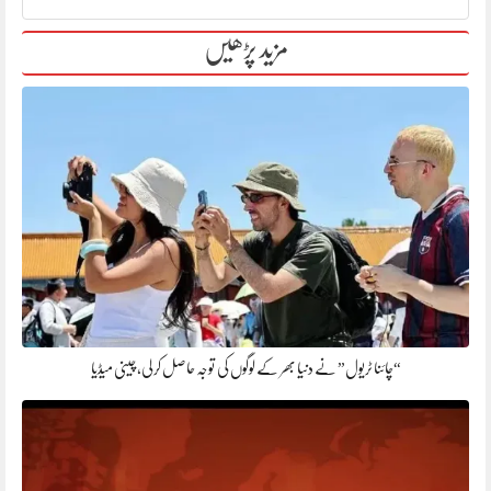
مزید پڑھیں
“چائنا ٹریول” نے دنیا بھر کے لوگوں کی توجہ حاصل کر لی، چینی میڈیا