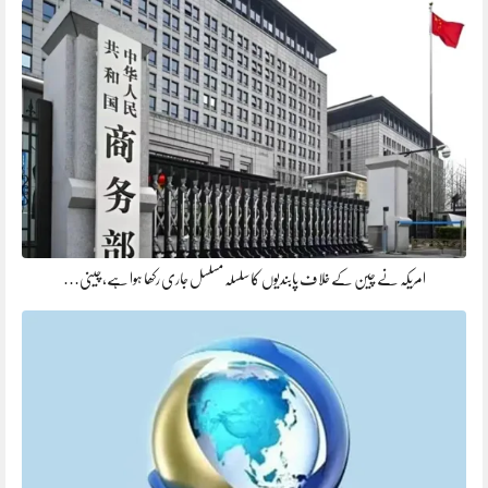
امریکہ نے چین کے خلاف پابندیوں کا سلسلہ مسلسل جاری رکھا ہوا ہے، چینی…