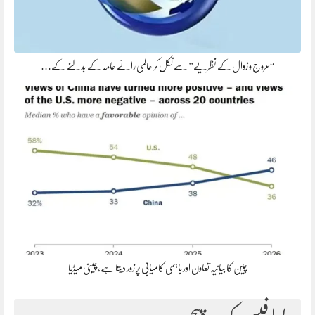
“عروج و زوال کے نظریے” سے نکل کر عالمی رائے عامہ کے بدلنے کے…
چین کا بیانیہ تعاون اور باہمی کامیابی پر زور دیتا ہے، چینی میڈیا