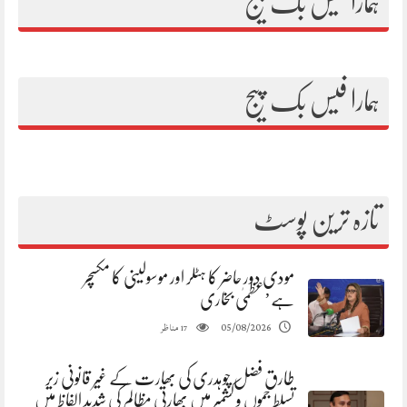
ہمارا فیس بک پیج
ہمارا فیس بک پیج
تازہ ترین پوسٹ
مودی دور حاضر کا ہٹلر اور موسولینی کا مکسچر
ہے’عظمیٰ بخاری
مناظر
05/08/2026
17
طارق فضل چوہدری کی بھارت کے غیر قانونی زیر
تسلط جموں و کشمیر میں بھارتی مظالم کی شدید الفاظ میں