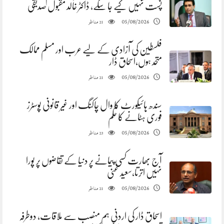
پست نہیں کیے جا سکے، ڈاکٹر خالد مقبول صدیقی
مناظر
05/08/2026
21
فلسطین کی آزادی کے لیے عرب اور مسلم ممالک
متحد ہوں،اسحاق ڈار
مناظر
05/08/2026
21
سندھ ہائیکورٹ کا وال چاکنگ اور غیر قانونی پوسٹرز
فوری ہٹانے کا حکم
مناظر
05/08/2026
23
آج بھارت کسی پیمانے پر دنیا کے تقاضوں پر پورا
نہیں اترتا،سعید غنی
مناظر
05/08/2026
21
اسحاق ڈار کی اردنی ہم منصب سے ملاقات، دوطرفہ