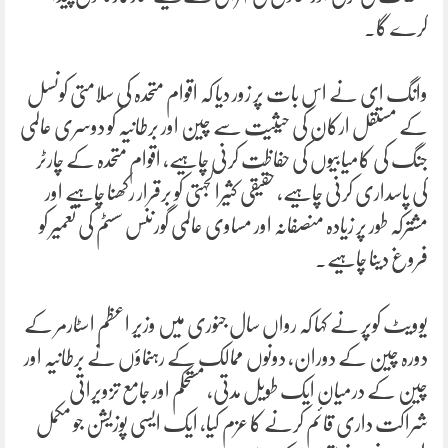
کرے گا۔
وانگ ای نے اس بات پر زور دیا کہ اقوام متحدہ کی سلامتی کونسل
کے مستقل ارکان کی حیثیت سے چین اور برطانیہ کو دوسری عالمی
جنگ کی کامیابیوں کی حفاظت کرنی چاہیے، اقوام متحدہ کے چارٹر
کی پاسداری کرنی چاہیے، حقیقی کثیرالجہتی کو برقرار رکھنا چاہیے اور
مشترکہ طور پر زیادہ منصفانہ اور مساوی عالمی گورننس سسٹم کی تعمیر کو
فروغ دینا چاہیے۔
یوویٹ کوپر نے کہا کہ رواں سال جنوری میں وزیر اعظم اسٹارمر کے
دورہ چین کے دوران، دونوں ممالک کے رہنماؤں نے برطانیہ اور
چین کے درمیان ایک طویل مدتی، مستحکم اور جامع تزویراتی
شراکت داری قائم کرنے کا عزم کیا، ایک ایسی پوزیشن جو مکمل