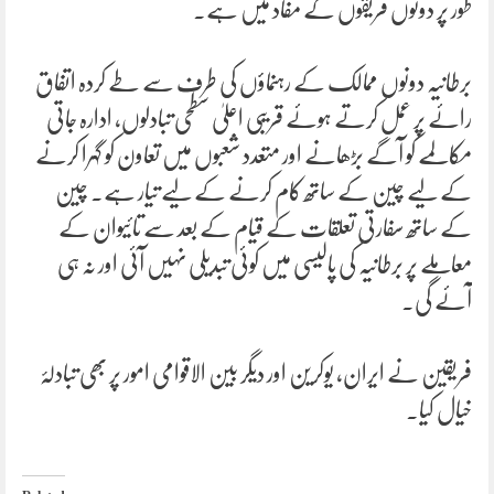
طور پر دونوں فریقوں کے مفاد میں ہے۔
برطانیہ دونوں ممالک کے رہنماؤں کی طرف سے طے کردہ اتفاق
رائے پر عمل کرتے ہوئے قریبی اعلیٰ سطحی تبادلوں، ادارہ جاتی
مکالمے کو آگے بڑھانے اور متعدد شعبوں میں تعاون کو گہرا کرنے
کے لیے چین کے ساتھ کام کرنے کے لیے تیار ہے۔ چین
کے ساتھ سفارتی تعلقات کے قیام کے بعد سے تائیوان کے
معاملے پر برطانیہ کی پالیسی میں کوئی تبدیلی نہیں آئی اور نہ ہی
آئے گی۔
فریقین نے ایران، یوکرین اور دیگر بین الاقوامی امور پر بھی تبادلۂ
خیال کیا۔