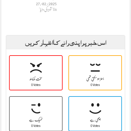
27/02/2025
In "شوبز کی دنیا"
اس خبر پر اپنی رائے کا اظہار کریں
بہتر ہو سکتی تھی
سخت نا پسند
0 Votes
0 Votes
اچھی ہے
ٹھیک ہے
0 Votes
0 Votes