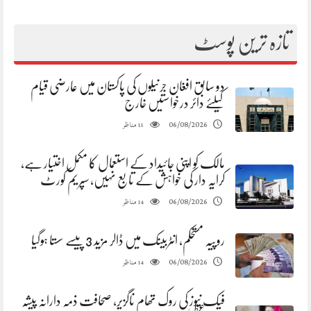
تازہ ترین پوسٹ
دو سابق افغان جرنیلوں کی پاکستان میں عارضی قیام
کیلئے دائر درخواستیں خارج
مناظر
06/08/2026
15
مالک کو اپنی جائیداد کے استعمال کا مکمل اختیار ہے،
کرایہ دار کی خواہش کے تابع نہیں، سپریم کورٹ
مناظر
06/08/2026
14
روپیہ مستحکم، انٹربینک میں ڈالر مزید 3 پیسے سستا ہوگیا
مناظر
06/08/2026
14
فیک نیوز کی روک تھام ناگزیر، صحافت ذمہ دارانہ پیشہ