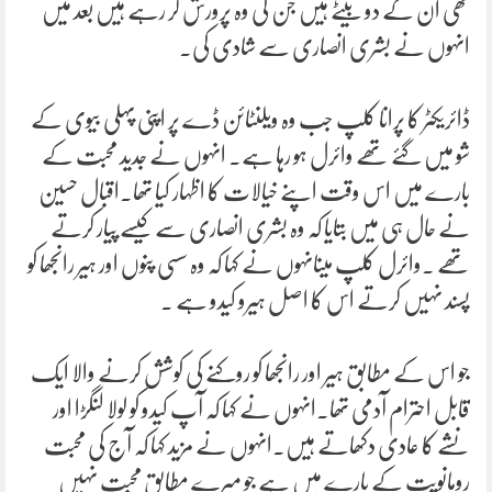
تھی ان کے دو بیٹے ہیں جن کی وہ پرورش کر رہے ہیں بعد میں
انہوں نے بشری انصاری سے شادی کی۔
ڈائریکٹر کا پرانا کلپ جب وہ ویلنٹائن ڈے پر اپنی پہلی بیوی کے
شو میں گئے تھے وائرل ہو رہا ہے۔ انہوں نے جدید محبت کے
بارے میں اس وقت اپنے خیالات کا اظہار کیا تھا۔اقبال حسین
نے حال ہی میں بتایا کہ وہ بشری انصاری سے کیسے پیار کرتے
تھے ۔وائرل کلپ میںانہوں نے کہا کہ وہ سسی پنوں اور ہیر رانجھا کو
پسند نہیں کرتے اس کا اصل ہیرو کیدو ہے .
جو اس کے مطابق ہیر اور رانجھا کو روکنے کی کوشش کرنے والا ایک
قابل احترام آدمی تھا۔انہوں نے کہا کہ آپ کیدو کو لولا لنگڑا اور
نشے کا عادی دکھاتے ہیں۔انہوں نے مزید کہا کہ آج کی محبت
رومانویت کے بارے میں ہے جو میرے مطابق محبت نہیں