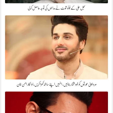
سجل علی کے فوٹو شوٹ نے مداحوں کی توجہ حاصل کرلی
مرد اپنی عورتوں کو خود مختار بنائیں، انہیں اپنے ساتھ کھڑا کریں،اداکار احسن خان