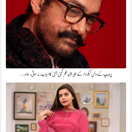
پردیپ کے ولن کیکردار کے بغیر شاید فلم گجنی اتنی کامیاب نہ ہوتی، عامر…