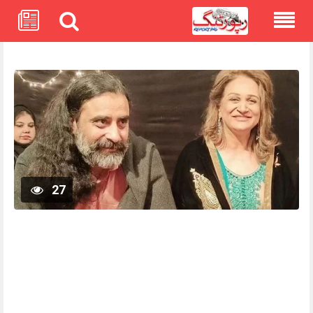
Skip
to
content
27