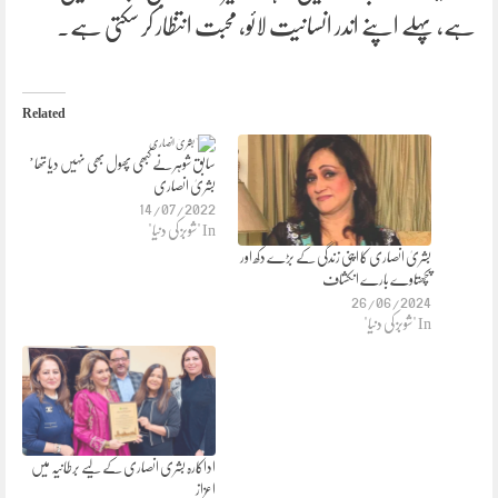
ہے، پہلے اپنے اندر انسانیت لائو، محبت انتظار کر سکتی ہے۔
Related
سابق شوہر نے کبھی پھول بھی نہیں دیا تھا’
بشریٰ انصاری
14/07/2022
In "شوبز کی دنیا"
بشریٰ انصاری کا اپنی زندگی کے بڑے دکھ اور
پچھتاوے بارے انکشاف
26/06/2024
In "شوبز کی دنیا"
اداکارہ بشری انصاری کے لیے برطانیہ میں
اعزاز