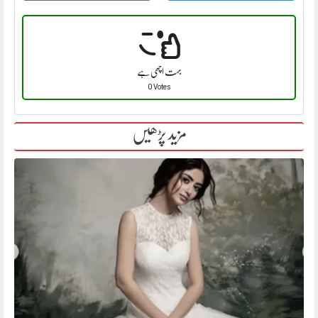
بہت اچھی ہے
0 Votes
مزید پڑھیں