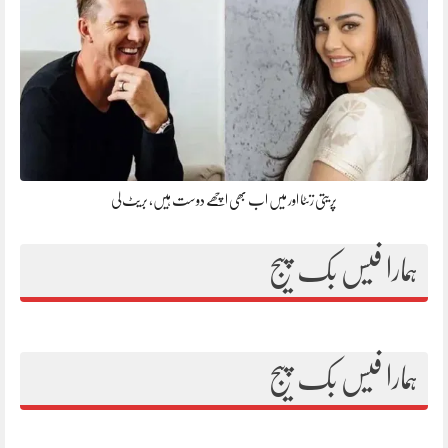
پریتی زنٹا اور میں اب بھی اچھے دوست ہیں، بریٹ لی
ہمارا فیس بک پیج
ہمارا فیس بک پیج