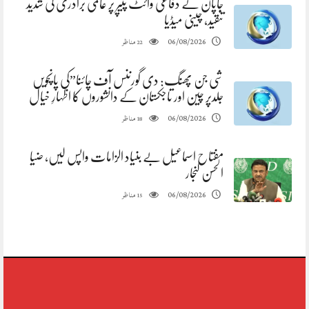
جاپان کے دفاعی وائٹ پیپر پر عالمی برادری کی شدید
تنقید، چینی میڈیا
مناظر
06/08/2026
22
شی جن پھنگ: دی گورننس آف چائنا”کی پانچویں
جلدپر چین اور تاجکستان کے دانشوروں کا اظہارِ خیال
مناظر
06/08/2026
18
مفتاح اسماعیل بے بنیاد الزامات واپس لیں، ضیا
الحسن لنجار
مناظر
06/08/2026
15