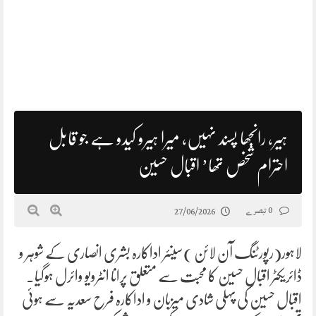
ہیر، رانجھا پسند نہیں، میرا ہیرو کیدو ہے جو قابل
احترام شخص تھا’ اقبال حسین
0 تبصرے
27/06/2026
لاہور(رپورٹنگ آن لائن )سینئر اداکارہ بشری انصاری کے شوہر و
ڈائریکٹر اقبال حسین کا محبت سے متعلق پرانا انٹرویو وائرل ہوگیا۔
اقبال حسین کی پہلی شادی میزبان و اداکارہ فرح سعدیہ سے ہوئی