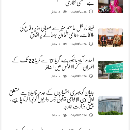
ہے عظمیٰ بخاری
مناظر
06/08/2026
13
فیلڈ مارشل عاصم منیر سے صومالی وزیر دفاع کی
ملاقات، دفاعی تعاون بڑھانے پر اتفاق
مناظر
06/08/2026
15
اسلام آباد ہائیکورٹ، گریڈ 17 سے گریڈ 22 تک کے
افسران کے الائونس میں اضافہ
مناظر
06/08/2026
14
جاپان کو جوہری ہتھیاروں کے عدم پھیلاؤ سے متعلق
اپنی بین الاقوامی قانونی ذمہ داریوں کو پورا کرنا چاہیے،
چینی وزارت خارجہ
مناظر
06/08/2026
18