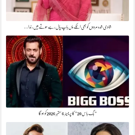
شادی شدہ مردوں کو بھی انکے ماں باپ پال رہے ہوتے ہیں ، ندا…
” بگ باس 20” کا پریمیئر 6 ستمبر 2026 کو ہو گا