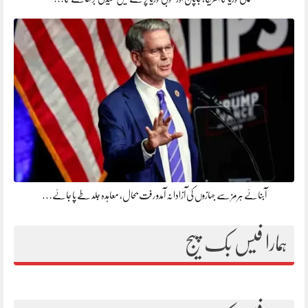
آبنائے ہرمز سے جہازوں کی آزادانہ آمدو رفت بحال، معاہدہ جلد طے پا جائے…
ہمارا فیس بک پیج