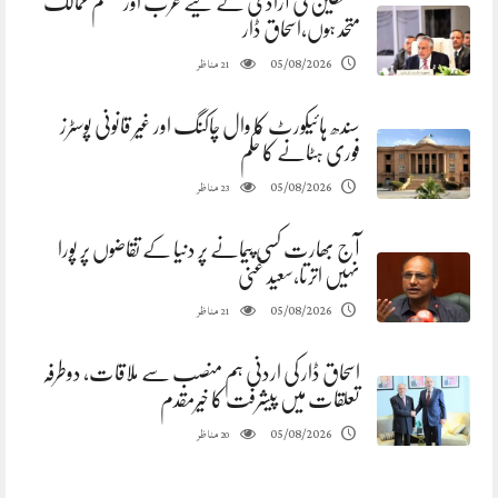
فلسطین کی آزادی کے لیے عرب اور مسلم ممالک
متحد ہوں،اسحاق ڈار
مناظر
05/08/2026
21
سندھ ہائیکورٹ کا وال چاکنگ اور غیر قانونی پوسٹرز
فوری ہٹانے کا حکم
مناظر
05/08/2026
23
آج بھارت کسی پیمانے پر دنیا کے تقاضوں پر پورا
نہیں اترتا،سعید غنی
مناظر
05/08/2026
21
اسحاق ڈار کی اردنی ہم منصب سے ملاقات، دوطرفہ
تعلقات میں پیشرفت کا خیرمقدم
مناظر
05/08/2026
20