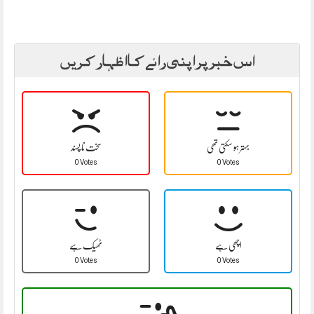
اس خبر پر اپنی رائے کا اظہار کریں
بہتر ہو سکتی تھی
سخت نا پسند
0 Votes
0 Votes
اچھی ہے
ٹھیک ہے
0 Votes
0 Votes