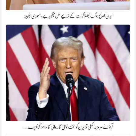
ایران امریکا جنگ کا مذاکرات کے ذریعے حل ناگزیر ہے، سعودی کابینہ
آبنائے ہرمز نہ کھلی تو ایران کو سخت فوجی کارروائی کا سامنا کرنا پڑے…