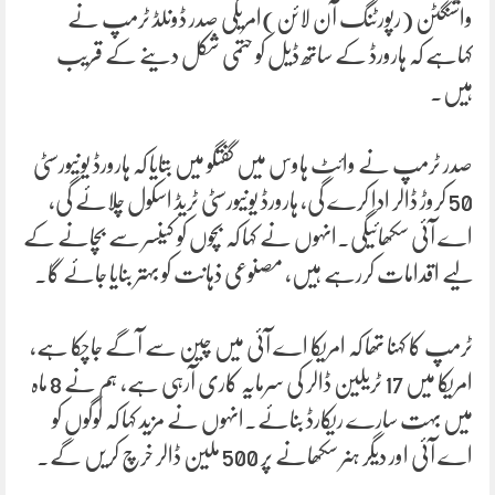
واشنگٹن (رپورٹنگ آن لائن)امریکی صدر ڈونلڈ ٹرمپ نے
کہاہے کہ ہارورڈ کے ساتھ ڈیل کو حتمی شکل دینے کے قریب
ہیں۔
صدر ٹرمپ نے وائٹ ہاوس میں گفتگو میں بتایا کہ ہارورڈ یونیورسٹی
50 کروڑ ڈالر ادا کرے گی، ہارورڈ یونیورسٹی ٹریڈ اسکول چلائے گی،
اے آئی سکھائیگی۔انہوں نے کہا کہ بچوں کو کینسر سے بچانے کے
لیے اقدامات کررہے ہیں، مصنوعی ذہانت کو بہتر بنایا جائے گا۔
ٹرمپ کا کہنا تھا کہ امریکا اے آئی میں چین سے آگے جاچکا ہے،
امریکا میں 17 ٹریلین ڈالر کی سرمایہ کاری آرہی ہے، ہم نے 8 ماہ
میں بہت سارے ریکارڈ بنائے۔انہوں نے مزید کہا کہ لوگوں کو
اے آئی اور دیگر ہنر سکھانے پر 500 ملین ڈالر خرچ کریں گے۔