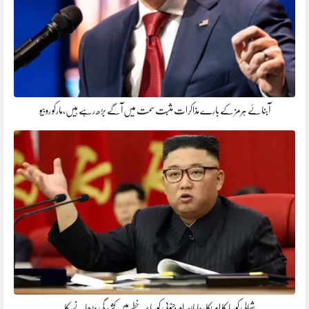
آبنائے ہرمز کے بارے مذاکرات مثبت سمت میں آگے بڑھ رہے ہیں،مارکو روبیو
شمالی کوریا کا امریکا، جاپان اور جنوبی کوریا پر خطے میں کشیدگی بڑھانے کا…