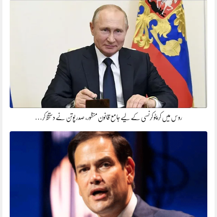
روس میں کرپٹو کرنسی کے لیے جامع قانون منظور، صدر پوتن نے دستخط کر…