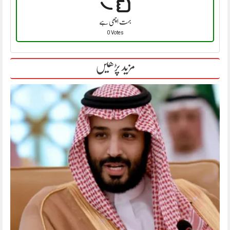
بہت اچھی ہے
0 Votes
مزید پڑھیں