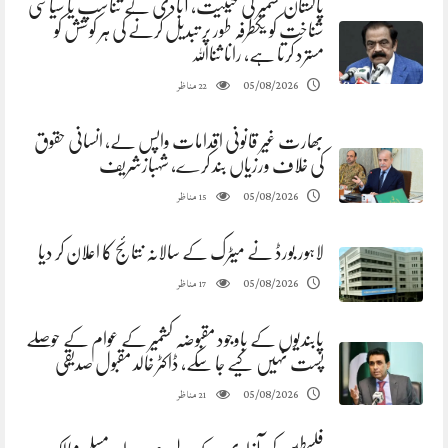
پاکستان کشمیر کی حیثیت، آبادی کے تناسب یا سیاسی
شناخت کو یکطرفہ طور پر تبدیل کرنے کی ہر کوشش کو
مسترد کرتا ہے، رانا ثنااللہ
مناظر
05/08/2026
22
بھارت غیر قانونی اقدامات واپس لے، انسانی حقوق
کی خلاف ورزیاں بند کرے، شہبازشریف
مناظر
05/08/2026
15
لاہور بورڈ نے میٹرک کے سالانہ نتائج کا اعلان کر دیا
مناظر
05/08/2026
17
پابندیوں کے باوجود مقبوضہ کشمیر کے عوام کے حوصلے
پست نہیں کیے جا سکے، ڈاکٹر خالد مقبول صدیقی
مناظر
05/08/2026
21