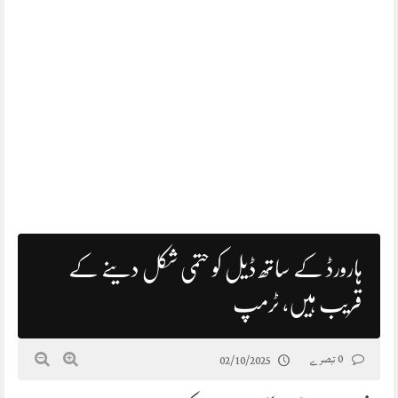
ہارورڈ کے ساتھ ڈیل کو حتمی شکل دینے کے
قریب ہیں، ٹرمپ
0 تبصرے
02/10/2025