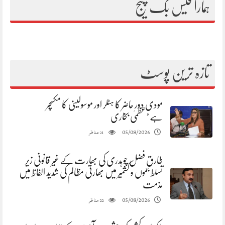
ہمارا فیس بک پیج
تازہ ترین پوسٹ
مودی دور حاضر کا ہٹلر اور موسولینی کا مکسچر
ہے’عظمیٰ بخاری
مناظر
05/08/2026
21
طارق فضل چوہدری کی بھارت کے غیر قانونی زیر
تسلط جموں و کشمیر میں بھارتی مظالم کی شدید الفاظ میں
مذمت
مناظر
05/08/2026
22