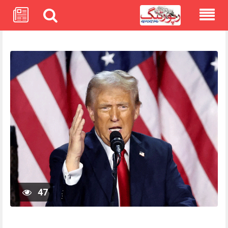
Skip
to
content
47