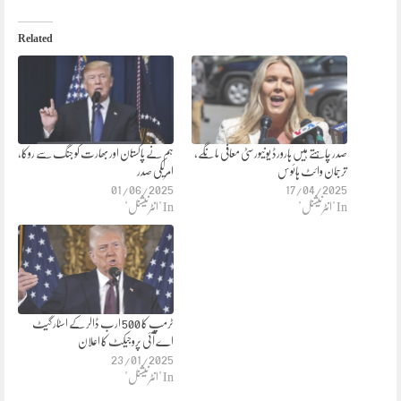
Related
صدر چاہتے ہیں ہارورڈ یونیورسٹی معافی مانگے،
ہم نے پاکستان اور بھارت کو جنگ سے روکا،
ترجمان وائٹ ہائوس
امریکی صدر
01/06/2025
17/04/2025
In "انٹرنیشنل"
In "انٹرنیشنل"
ٹرمپ کا 500 ارب ڈالر کے اسٹار گیٹ
اے آئی پروجیکٹ کا اعلان
23/01/2025
In "انٹرنیشنل"