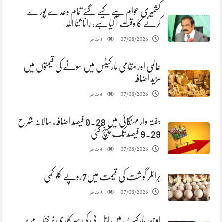
کشمیری عوام سے کیے گئے تمام وعدے پورے
کرنے کا وقت آ گیا ہے، رانا ثنا اللہ
مناظر
07/08/2026
5
عالمی اور مقامی مارکیٹس میں سونے کی قیمتوں میں
مزید اضافہ
مناظر
07/08/2026
6
ہفتہ وار مہنگائی میں 0.28 فیصد اضافہ، سالانہ شرح
9.29 فیصد تک پہنچ گئی
مناظر
07/08/2026
6
برائلر گوشت کی قیمت میں7روپے کلو کمی
مناظر
07/08/2026
5
اوپن مارکیٹ میں ایل پی کی سرکاری نرخنامے پر