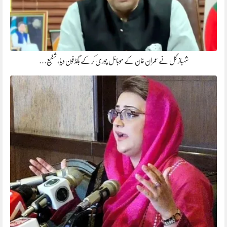
شہباز گل نے عمران خان کے موبائل چوری کر کے بگڈ فون دیا، شفیع…