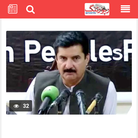
Skip
to
content
32