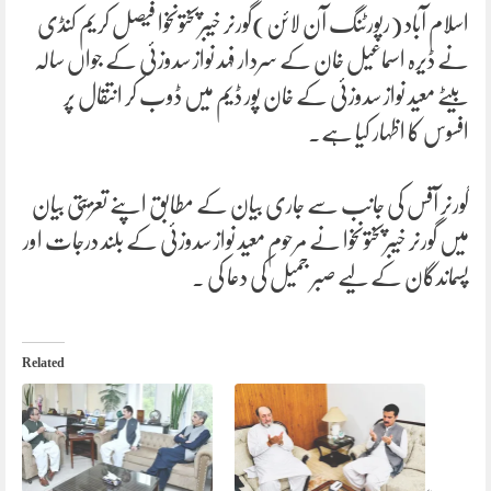
اسلام آباد (رپورٹنگ آن لائن)گورنر خیبرپختونخوا فیصل کریم کنڈی
نے ڈیرہ اسماعیل خان کے سردار فہد نواز سدوزئی کے جواں سالہ
بیٹے معید نواز سدوزئی کے خان پور ڈیم میں ڈوب کر انتقال پر
افسوس کا اظہار کیا ہے۔
گورنر آفس کی جانب سے جاری بیان کے مطابق اپنے تعزیتی بیان
میں گورنر خیبرپختونخوا نے مرحوم معید نواز سدوزئی کے بلند درجات اور
پسماندگان کے لیے صبر جمیل کی دعا کی ۔
Related