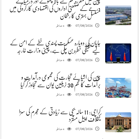
چین میں مقررہ حجم سے بالا چھوٹے اور درمیانے
درجے کے صنعتی اداروں کی اقتصادی کارکردگی میں
مسلسل بہتری کا رجحان
مناظر
07/08/2026
4
جاپان کی دوبارہ عسکریت پسندی خطے کے امن کے
لیے حقیقی خطرہ بن چکی ہے، چینی وزارتِ خارجہ
مناظر
07/08/2026
4
چین کی اشیائے تجارت کی مجموعی درآمدات و
برآمدات کا حجم 30 ٹریلین یوان سے تجاوز کر گیا
مناظر
07/08/2026
4
کراچی: 11 سالہ بچی سے زیادتی کے مجرم کی سزا
کیخلاف اپیل مسترد
مناظر
07/08/2026
4