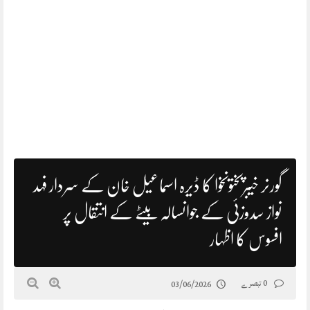
گورنر خیبرپختونخوا کا ڈیرہ اسماعیل خان کے سردار فہد
نواز سدوزئی کے جواںسالہ بیٹے کے انتقال پر
افسوس کا اظہار
0 تبصرے
03/06/2026