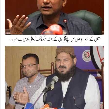
سیسی کے تمام اسپتالوں میں ایچ آئی وی کے تحت اسکریننگ کروائی جارہی ہے،سعید…