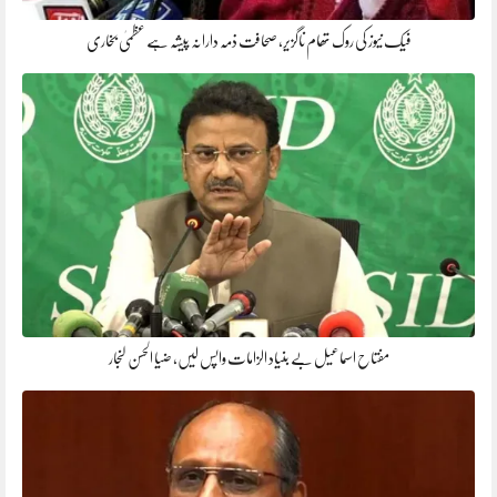
فیک نیوز کی روک تھام ناگزیر، صحافت ذمہ دارانہ پیشہ ہے عظمیٰ بخاری
مفتاح اسماعیل بے بنیاد الزامات واپس لیں، ضیا الحسن لنجار