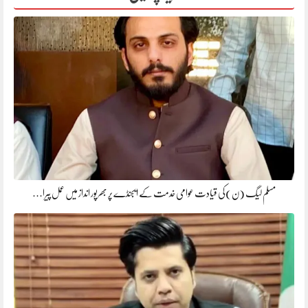
مسلم لیگ (ن)کی قیادت عوامی خدمت کے ایجنڈے پر بھرپور انداز میں عمل پیرا…