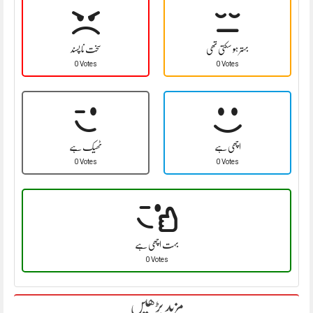
بہتر ہو سکتی تھی
سخت نا پسند
0 Votes
0 Votes
اچھی ہے
ٹھیک ہے
0 Votes
0 Votes
بہت اچھی ہے
0 Votes
مزید پڑھیں