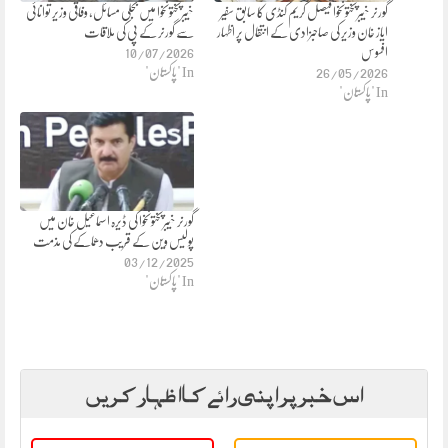
گورنر خیبرپختونخوا فیصل کریم کنڈی کا سابق سفیر
خیبرپختونخوا میں بجلی مسائل، وفاقی وزیر توانائی
ایاز خان وزیر کی صاحبزادی کے انتقال پر اظہار
سے گورنر کے پی کی ملاقات
افسوس
10/07/2026
26/05/2026
In "پاکستان"
In "پاکستان"
گورنر خیبرپختونخوا کی ڈیرہ اسماعیل خان میں
پولیس وین کے قریب دھماکے کی مذمت
03/12/2025
In "پاکستان"
اس خبر پر اپنی رائے کا اظہار کریں