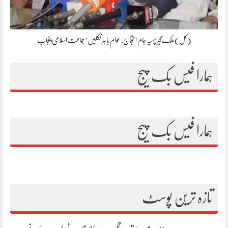
(کل) ملک گیر پہیہ جام احتجاج، عوام باہر نکلیں’ جماعت اسلامی پنجاب
ہمارا فیس بک پیج
ہمارا فیس بک پیج
تازہ ترین پوسٹ