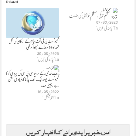
Related
چین، مستحکم ترقی ،مستحکم خوشحالی کی ضمانت
07/03/2023
In "چائنہ کی خبریں"
کمیونسٹ پارٹی آف چائنا کے ارکان کی کل
تعداد 10 کروڑ سے تجاوز کر گئی
30/06/2025
In "چائنہ کی خبریں"
ثابت قدمی کے ساتھ سی پی سی کی پیروی کرنا
کمیونسٹ یوتھ لیگ آف چائنا کابنیادی مشن
ہے، چینی صدر
10/05/2022
In "انٹرنیشنل"
اس خبر پر اپنی رائے کا اظہار کریں