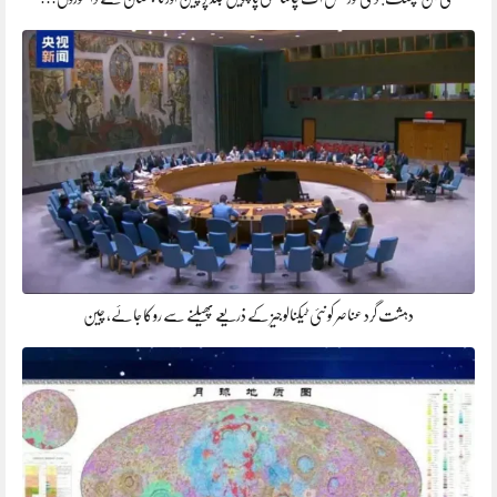
دہشت گرد عناصر کو نئی ٹیکنالوجیز کے ذریعے پھیلنے سے روکا جائے، چین