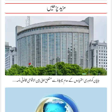
مزید پڑھیں
جاپان کو جوہری ہتھیاروں کے عدم پھیلاؤ سے متعلق اپنی بین الاقوامی قانونی ذمہ…