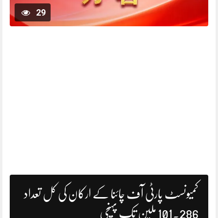
29
کمیونسٹ پارٹی آف چائنا کے ارکان کی کل تعداد
101.286 ملین تک پہنچی