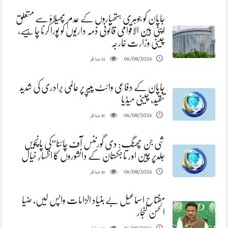
جاپان کو جوہری ہتھیاروں کے عدم پھیلاؤ سے متعلق
اپنی بین الاقوامی قانونی ذمہ داریوں کو پورا کرنا چاہیے،
چینی وزارت خارجہ
مناظر
06/08/2026
22
جاپان کے دفاعی وائٹ پیپر پر عالمی برادری کی شدید
تنقید، چینی میڈیا
مناظر
06/08/2026
26
شی جن پھنگ: دی گورننس آف چائنا”کی پانچویں
جلدپر چین اور تاجکستان کے دانشوروں کا اظہارِ خیال
مناظر
06/08/2026
20
مفتاح اسماعیل بے بنیاد الزامات واپس لیں، ضیا
الحسن لنجار