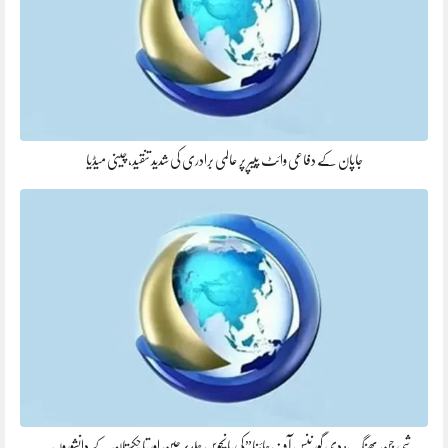
جاپان کے دفاعی وائٹ پیپر پر عالمی برادری کی شدید تنقید، چینی میڈیا
شی جن پھنگ: دی گورننس آف چائنا”کی پانچویں جلدپر چین اور تاجکستان کے دانشوروں…