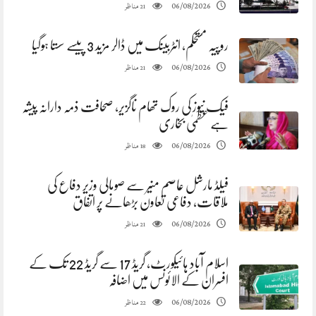
مناظر
06/08/2026
21
روپیہ مستحکم، انٹربینک میں ڈالر مزید 3 پیسے سستا ہوگیا
مناظر
06/08/2026
21
فیک نیوز کی روک تھام ناگزیر، صحافت ذمہ دارانہ پیشہ
ہے عظمیٰ بخاری
مناظر
06/08/2026
18
فیلڈ مارشل عاصم منیر سے صومالی وزیر دفاع کی
ملاقات، دفاعی تعاون بڑھانے پر اتفاق
مناظر
06/08/2026
21
اسلام آباد ہائیکورٹ، گریڈ 17 سے گریڈ 22 تک کے
افسران کے الائونس میں اضافہ
مناظر
06/08/2026
22