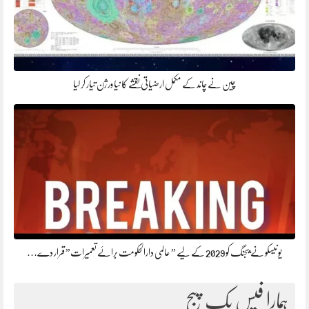
چین نے چاند کے مکمل ارضیاتی نقشے کا نیا ورژن تیار کر لیا
یونیسکو نے بیجنگ کو 2029 کے لیے ” عالمی دارالحکومت برائے تعمیرات” قرار دے…
ہمارا فیس بک پیج