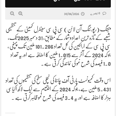
0 تبصرے
30/06/2026
بیجنگ (رپورٹنگ آن لائن) سی پی سی سینٹرل کمیٹی کے تنظیمی
شعبے کے تازہ ترین اعدادوشمار کے مطابق، 31 دسمبر 2025 تک،
سی پی سی کے اراکین کی کل تعداد 101.286 ملین تک پہنچی ،
جو کہ 2024 کے آخر سے 1.015 ملین کا اضافہ ہے اور یہ تعداد
1.0 فیصد کی شرح نمو کی نمائندگی کرتی ہے۔
اس وقت کمیونسٹ پارٹی آف چائنا کی نچلی سطح کی تنظیموں کی تعداد
5.431 ملین ہے، جو کہ 2024 کے اختتام سے ایک لاکھ اکیاسی
ہزار کا اضافہ ہے اور یہ 3.4 فیصد کی شرح نمو ظاہر کرتی ہے ۔