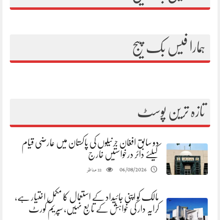
ہمارا فیس بک پیج
تازہ ترین پوسٹ
دو سابق افغان جرنیلوں کی پاکستان میں عارضی قیام
کیلئے دائر درخواستیں خارج
مناظر
06/08/2026
22
مالک کو اپنی جائیداد کے استعمال کا مکمل اختیار ہے،
کرایہ دار کی خواہش کے تابع نہیں، سپریم کورٹ